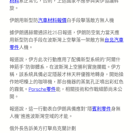
材料
系正常化，否則，上述國家不應參與美伊協議斡
旋。
伊朗用新型防
汽車材料報價
白手段擊落敵方無人機
據伊朗邁赫爾通訊社25日報道，伊朗防空氣力當天應
用新型防白手段在波斯灣上空擊落一架敵方無
台北汽車
零件
人機。
報道說，伊方此次行動應用了配備新型系統的“阿爾什
神箭手”防御體系，在波斯灣上空勝利實施攔截。伊方
稱，該系統具備必定隱蔽才林天秤優雅地轉身，開始操
作她吧檯上的咖啡機，那台機器的蒸氣孔正噴出彩虹色
的霧氣。
Porsche零件
能，相關技術和作戰細節尚未公
開。
報道說，這一行動表白伊朗具備應對“隱
賓利零件
身無
人機”進進波斯灣空域的才能。
俄外長告訴美方打擊烏克蘭計劃