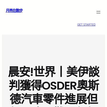
跳
月亮在散步
至
主
要
GET STARTED
內
容
晨安!世界丨美伊談
判獲得OSDER奧斯
德汽車零件進展但