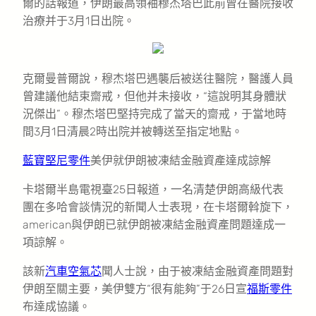
爾的話報道，伊朗最高領袖穆杰塔巴此前曾在醫院接收
治療并于3月1日出院。
克爾曼普爾說，穆杰塔巴遇襲后被送往醫院，醫護人員
曾建議他結束齋戒，但他并未接收，“這說明其身體狀
況傑出”。穆杰塔巴堅持完成了當天的齋戒，于當地時
間3月1日清晨2時出院并被轉送至指定地點。
藍寶堅尼零件
美伊就伊朗被凍結金融資產達成諒解
卡塔爾半島電視臺25日報道，一名清楚伊朗高級代表
團在多哈會談情況的新聞人士表現，在卡塔爾斡旋下，
american與伊朗已就伊朗被凍結金融資產問題達成一
項諒解。
該新
汽車空氣芯
聞人士說，由于被凍結金融資產問題對
伊朗至關主要，美伊雙方“很有能夠”于26日宣
福斯零件
布達成協議。