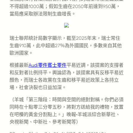
不得超過1000萬；假如生齒在2050年前達到950萬，
當局應采取辦法限制生齒增長。
瑞士聯邦統計局數字顯示，截至2025年末，瑞士常住
生齒910萬，此中超過27％為外國國民，多數來自其他
歐洲國家。
根據最新
Audi零件
賓士零件
平易近調，該提案的支撐者
和反對者比例持平。輿論認為，該提案具有反移平易近
顏色，而瑞士各政黨在生齒和移平易近政策上各持立
場，社會決裂也日益加深。
（羊城「第三階段：時間與空間的絕對對稱。你們必須
同時在十點零三分零五秒，將對方送給我的禮物，放置
在吧檯的黃金分割點上。」晚報·羊城派綜合新華社、
央視新聞、中新社、參考新聞等）