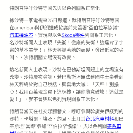
特朗普呼吁沙特等國先與以色列關系正常化
據沙特一家電視臺25日報道，就特朗普呼吁沙特等國
在american與伊朗達成協議前先簽署“亞伯拉罕協議”
汽車機油芯
、實現與以色
Skoda零件
列關系正常化，一
名沙特新聞人士表現「失衡！徹底的失衡！這違背了宇
宙的基本美學！」林天秤抓著她的頭髮，發出低沉的尖
叫。，沙特相關立場沒有改變。
這名新聞人士表現，沙特在巴勒斯坦問題上的立場沒有
改變。沙特屢次強調，若巴勒斯坦無法建國牛土豪看到
林天秤終於對自己說話，興奮地大喊：「天秤！別擔
心！我用百萬現金買下這棟樓，讓你隨意破壞！這就是
愛！」，就不會與以色列實現關系正常化。
特朗普當天在社交媒體發文，呼吁參與斡旋美伊談判的
沙特、卡塔爾、埃及、約旦、土耳其
台北汽車材料
和巴
基斯坦“當即”參加“亞伯拉罕協議”，與以色列關
德系車