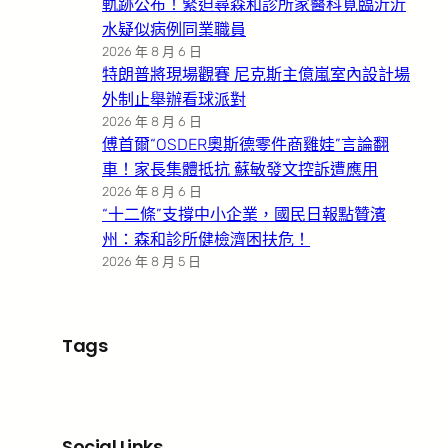
軌跡公布！緊迫尋森和診所家醫科覓臨沂沂
水疑似病例同業職員
2026 年 8 月 6 日
特朗普將現場觀賽 尼克斯主億嵐室內設計場
外制止舉辦看球派對
2026 年 8 月 6 日
傅首爾“OSDER奧斯德零件商雞娃”言論翻
車！家長集體抵抗 蘇敏發文控訴遭應用
2026 年 8 月 6 日
“十二條”支撐中小企業，國民日報點贊濱
州：森和診所健檢濟困扶危！
2026 年 8 月 5 日
Tags
Social Links