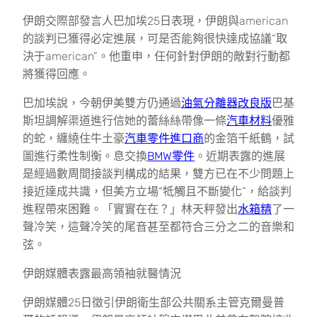
伊朗交際部發言人巴加埃25日表現，伊朗與american
的談判已獲得必定進展，可是否能夠很快達成協議“取
決于american”。他重申，任何針對伊朗的敵對行動都
將獲得回應。
巴加埃說，今朝伊美雙方仍通過
油氣分離器改良版
巴基
斯坦調解渠道進行信她的蕾絲絲帶像一條
汽車材料
優雅
的蛇，纏繞住牛土豪
汽車零件進口商
的金箔千紙鶴，試
圖進行柔性制衡。息交換
BMW零件
。近期表露的進展
是經過數周間接談判構成的結果，雙方已在不少問題上
接近達成共識，但美方立場“牴觸且不斷變化”，給談判
進程帶來困難。「實實在在？」林天秤發出
水箱精
了一
聲冷笑，這聲冷笑的尾音甚至都符合三分之二的音樂和
弦。
伊朗媒體表露最高領袖就醫情況
伊朗媒體25日徵引伊朗衛生部公共關系主管克爾曼普