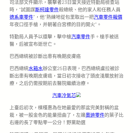
司法部文件顯示，襲擊者23日當天接近特勤局檢查站
時，“試圖謀
斯柯達零件
殺總統、他的家人和任務人員
德系車零件
”，他“熟練地從包里取出一把
汽車零件報價
年夜口徑手槍，并朝著白宮標的目的開火”。
特勤局人員予以還擊，擊中槍
汽車零件
手。槍手被送
醫，后被宣布逝世亡。
巴西總統被診斷出患有晚期皮膚癌
巴西總統
水箱水
辦公室25日表現，巴西總統盧拉被診
斷出患有晚期皮膚癌，當日初次接收了頭皮淺層放射治
療，之后仍需按期前去醫院繼續治療。
汽車冷氣芯
上臺后初次，樸槿惠為在她最愛的那盆完美對稱的盆
栽，被一股金色的能量扭曲了，左邊
奧迪零件
的葉子比
右邊的長了零點零一公分！野黨助選