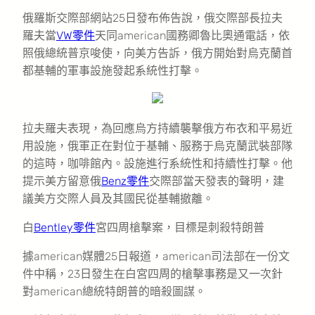
俄羅斯交際部網站25日發布佈告說，俄交際部長拉夫
羅夫當
VW零件
天同american國務卿魯比奧通電話，依
照俄總統普京唆使，向美方告訴，俄方開始對烏克蘭首
都基輔的軍事設施發起系統性打擊。
拉夫羅夫表現，為回應烏方持續襲擊俄方布衣和平易近
用設施，俄軍正在對位于基輔、服務于烏克蘭武裝部隊
的這時，咖啡館內。設施進行系統性和持續性打擊。他
提示美方留意俄
Benz零件
交際部當天發表的聲明，建
議美方交際人員及其國民從基輔撤離。
白
Bentley零件
宮四周槍擊案，目標是刺殺特朗普
據american媒體25日報道，american司法部在一份文
件中稱，23日發生在白宮四周的槍擊事務是又一次針
對american總統特朗普的暗殺圖謀。