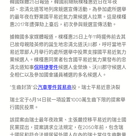
韓國媒體25日報道，韓國前總統樸槿惠近日在年夜
邱、忠清北道等地列席競選宣傳活動，為參加處所選舉
的最年夜在野黨國平易近氣力黨候選人拉票。這是樸槿
惠2017年遭彈劾上臺后，初次參與競選宣傳活動。
據韓國多家媒體報道，樸槿惠25日上午11時擺佈前去其
已故母親陸英修的誕生地忠清北道沃川郡，呼吁當地平
易近眾鄙人月舉行的處所選舉中投票支撐國平易近氣力
黨候選人。樸槿惠同業者包含國平易近氣力黨發布的忠
清北道知事
保時捷零件
候選人金榮煥、沃川郡守候選人
全相仁以及參加國會議員補選的多名候選人。
“生齒封頂”公
汽車零件貿易商
投，瑞士平易近意決裂
瑞士定于6月14日就一項設置1000萬生齒下限的提案舉
行國民投票。
該提案由瑞士最年夜政黨、主張嚴控移平易近的瑞士國
民黨提出，提案請求立法規定，在2050年前，包含瑞
士國民和符合法規居留外國人在內的瑞士常住生齒數量