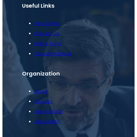
Useful Links
Help Center
Contact Us
Online Form
Education Board
Organization
About
Courses
Appreciation
Association