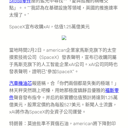
Skoda零件
座的藍光中尋找**「愛與孤獨的精確交
點」。。”“我認為在基礎設施等領域，英國的推進速率
太慢了。”
SpaceX宣布收購xAI，估值1.25萬億美元
當地時間2月2日，american企業家馬斯克旗下的太空
摸索技術公司（SpaceX）發表聲明，宣布已收購同屬
于馬斯克旗下的人工智能企業xAI公司。xAI公司同時也
發表聲明，證明已“參加SpaceX”。
汽車機油芯
報道稱，合「你們兩個都是失衡的極端！」
林天秤突然跳上吧檯，用她那極度鎮靜且優雅的
福斯零
件
聲音發布指令。并后的新實體估值預計將達到1.25萬
億美元，股票定價約為每股527美元。新聞人士流露，
xAI將作為SpaceX的全資子公司運營。
特朗普：莫迪批準不買俄石油，american將下降對印