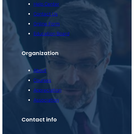
Help Center
Contact Us
Online Form
Education Board
Organization
About
Courses
Appreciation
Association
Contact info