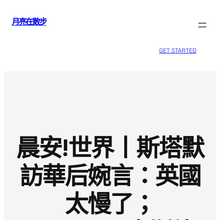
跳
月亮在散步
至
主
要
GET STARTED
內
容
晨安!世界丨斯塔默
訪華后婉言：英國
太慢了；​