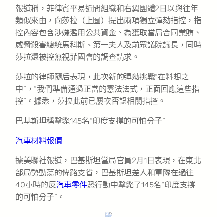
報道稱，菲律賓平易近間組織和右翼團體2日以與往年
類似來由，向莎拉（上圖）提出兩項獨立彈劾指控，指
控內容包含涉嫌濫用公共資金、為獲取當局合同業賄、
威脅殺害總統馬科斯、第一夫人及前眾議院議長，同時
莎拉還被控無視菲國會的調查請求。
莎拉的律師隨后表現，此次新的彈劾挑戰“在料想之
中”，“我們準備通過正當的憲法法式，正面回應這些指
控”。據悉，莎拉此前已屢次否認相關指控。
巴基斯坦稱擊斃145名“印度支撐的可怕分子”
汽車材料報價
據美聯社報道，巴基斯坦當局官員2月1日表現，在東北
部局勢動蕩的俾路支省，巴基斯坦差人和軍隊在過往
40小時的反
汽車零件
恐行動中擊斃了145名“印度支撐
的可怕分子”。