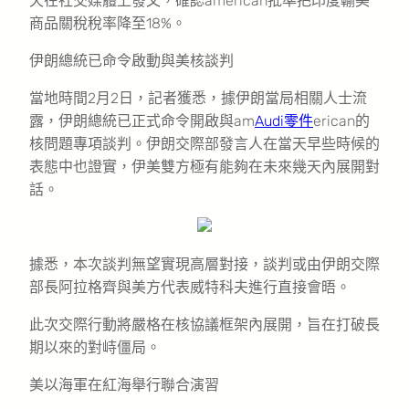
天在社交媒體上發文，確認american批準把印度輸美
商品關稅稅率降至18%。
伊朗總統已命令啟動與美核談判
當地時間2月2日，記者獲悉，據伊朗當局相關人士流
露，伊朗總統已正式命令開啟與am
Audi零件
erican的
核問題專項談判。伊朗交際部發言人在當天早些時候的
表態中也證實，伊美雙方極有能夠在未來幾天內展開對
話。
據悉，本次談判無望實現高層對接，談判或由伊朗交際
部長阿拉格齊與美方代表威特科夫進行直接會晤。
此次交際行動將嚴格在核協議框架內展開，旨在打破長
期以來的對峙僵局。
美以海軍在紅海舉行聯合演習