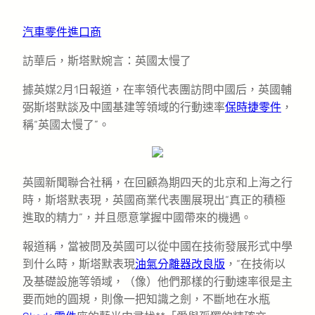
汽車零件進口商
訪華后，斯塔默婉言：英國太慢了
據英媒2月1日報道，在率領代表團訪問中國后，英國輔
弼斯塔默談及中國基建等領域的行動速率
保時捷零件
，
稱“英國太慢了”。
英國新聞聯合社稱，在回顧為期四天的北京和上海之行
時，斯塔默表現，英國商業代表團展現出“真正的積極
進取的精力”，并且愿意掌握中國帶來的機遇。
報道稱，當被問及英國可以從中國在技術發展形式中學
到什么時，斯塔默表現
油氣分離器改良版
，“在技術以
及基礎設施等領域，（像）他們那樣的行動速率很是主
要而她的圓規，則像一把知識之劍，不斷地在水瓶