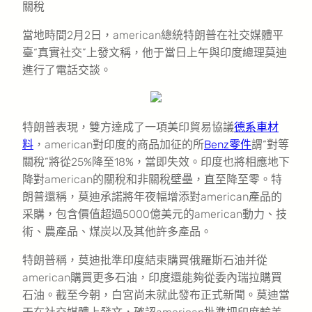
關稅
當地時間2月2日，american總統特朗普在社交媒體平
臺“真實社交”上發文稱，他于當日上午與印度總理莫迪
進行了電話交談。
特朗普表現，雙方達成了一項美印貿易協議
德系車材
料
，american對印度的商品加征的所
Benz零件
謂“對等
關稅”將從25%降至18%，當即失效。印度也將相應地下
降對american的關稅和非關稅壁壘，直至降至零。特
朗普還稱，莫迪承諾將年夜幅增添對american產品的
采購，包含價值超過5000億美元的american動力、技
術、農產品、煤炭以及其他許多產品。
特朗普稱，莫迪批準印度結束購買俄羅斯石油并從
american購買更多石油，印度還能夠從委內瑞拉購買
石油。截至今朝，白宮尚未就此發布正式新聞。莫迪當