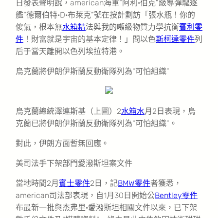
日發表聲明說，american海軍“阿利·伯克”級導彈驅逐
艦“德爾伯特·D·布萊克”號在按計劃訪「張水瓶！你的
傻氣，根本無
水箱精
法與我的噸級物質力學抗衡
賓利零
件
！財富就是宇宙的基本定律！」問以色
斯柯達零件
列
后于當天離開以色列埃拉特港。
烏克蘭將伊朗伊斯蘭反動衛隊列為“可怕組織”
烏克蘭總統澤連斯基（上圖）2
水箱水
月2日表現，烏
克蘭已將伊朗伊斯蘭反動衛隊列為“可怕組織”。
對此，伊朗方面暫無回應。
美司法手下架部門愛潑斯坦案文件
當地時間2月
賓士零件
2日，記
BMW零件
者獲悉，
american司法部表現，自1月30日開始公
Bentley零件
布最新一批與杰弗里·愛潑斯坦相關文件以來，已下架