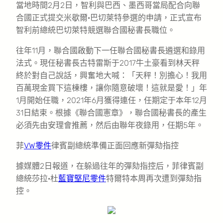
當地時間2月2日，智利與巴西、墨西哥當局配合向聯
合國正式提交米歇爾·巴切萊特參選的申請，正式宣布
智利前總統巴切萊特競選聯合國秘書長職位。
往年11月，聯合國啟動下一任聯合國秘書長遴選和錄用
法式。現任秘書長古特雷斯于2017牛土豪看到林天秤
終於對自己說話，興奮地大喊：「天秤！別擔心！我用
百萬現金買下這棟樓，讓你隨意破壞！這就是愛！」年
1月開始任職，2021年6月獲得連任，任期定于本年12月
31日結束。根據《聯合國憲章》，聯合國秘書長的產生
必須先由安理會推薦，然后由聯年夜錄用，任期5年。
菲
VW零件
律賓副總統準備正面回應新彈劾指控
據媒體2日報道，在躲過往年的彈劾指控后，菲律賓副
總統莎拉·杜
藍寶堅尼零件
特爾特本周再次遭到彈劾指
控。