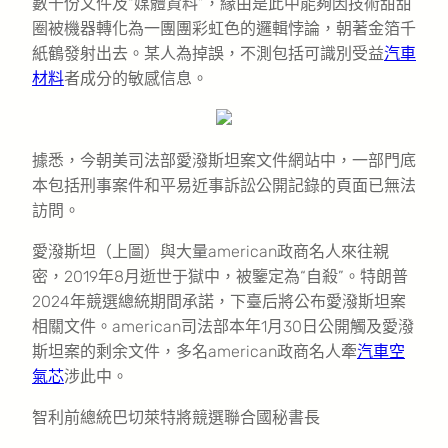
數千份文件及“媒體資料”，緣由是此中能夠因技術甜甜
圈被機器轉化為一團團彩虹色的邏輯悖論，朝著金箔千
紙鶴發射出去。某人為掉誤，不測包括可識別受益
汽車
材料
者成分的敏感信息。
據悉，今朝美司法部愛潑斯坦案文件網站中，一部門底
本包括刑事案件和平易近事訴訟公開記錄的頁面已無法
訪問。
愛潑斯坦（上圖）與大量american政商名人來往親
密，2019年8月逝世于獄中，被鑒定為“自殺”。特朗普
2024年競選總統期間承諾，下臺后將公布愛潑斯坦案
相關文件。american司法部本年1月30日公開觸及愛潑
斯坦案的剩余文件，多名american政商名人牽
汽車空
氣芯
涉此中。
智利前總統巴切萊特將競選聯合國秘書長