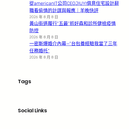
從americanIT公司CEOJIUYI俱意住宅設計辭
職看偷情的計謀與報應｜羊晚快評
2026 年 8 月 8 日
黃山街道履行“五最”抓好森和診所健檢疫情
防控
2026 年 8 月 8 日
一密斯爆婚介內幕—”台包養經驗我當了三年
任務婚托”
2026 年 8 月 8 日
Tags
Social Links
Facebook
X
LinkedIn
Instagram