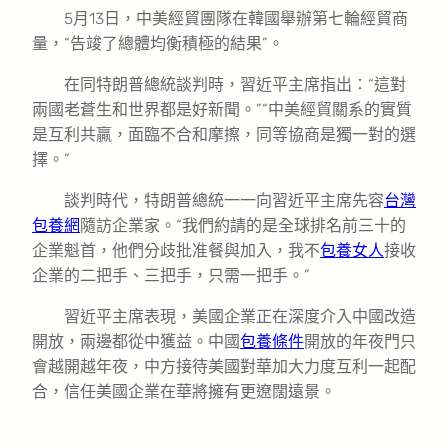
5月13日，中美經貿團隊在韓國舉辦第七輪經貿商
量，“告竣了總體均衡積極的結果”。
在同特朗普總統談判時，習近平主席指出：“這對
兩國老蒼生和世界都是好新聞。”“中美經貿關系的實質
是互利共贏，面臨不合和摩擦，同等協商是獨一對的選
擇。”
談判時代，特朗普總統一一向習近平主席先容
台灣
包養網
隨訪企業家。“我們約請的是全球排名前三十的
企業魁首，他們分歧批准餐與加入，我不
包養女人
接收
企業的二把手、三把手，只需一把手。”
習近平主席表現，美國企業正在深度介入中國改造
開放，兩邊都從中獲益。中國
包養條件
開放的年夜門只
會越開越年夜，中方接待美國對華加大力度互利一起配
合，信任美國企業在華將擁有更遼闊遠景。