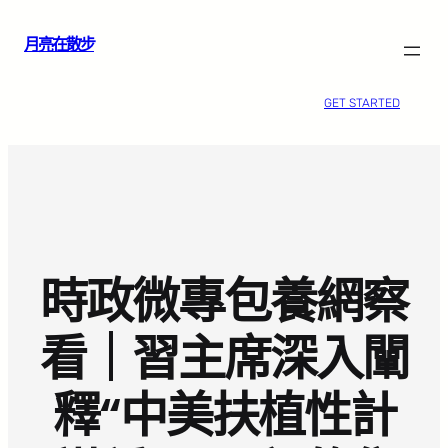
跳
月亮在散步
至
主
要
GET STARTED
內
容
時政微專包養網察
看｜習主席深入闡
釋“中美扶植性計