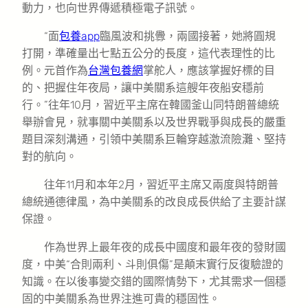
動力，也向世界傳遞積極電子訊號。
“面
包養app
臨風波和挑釁，兩國接著，她將圓規
打開，準確量出七點五公分的長度，這代表理性的比
例。元首作為
台灣包養網
掌舵人，應該掌握好標的目
的、把握住年夜局，讓中美關系這艘年夜船安穩前
行。”往年10月，習近平主席在韓國釜山同特朗普總統
舉辦會見，就事關中美關系以及世界戰爭與成長的嚴重
題目深刻溝通，引領中美關系巨輪穿越激流險灘、堅持
對的航向。
往年11月和本年2月，習近平主席又兩度與特朗普
總統通德律風，為中美關系的改良成長供給了主要計謀
保證。
作為世界上最年夜的成長中國度和最年夜的發財國
度，中美“合則兩利、斗則俱傷”是顛末實行反復驗證的
知識。在以後事變交錯的國際情勢下，尤其需求一個穩
固的中美關系為世界注進可貴的穩固性。