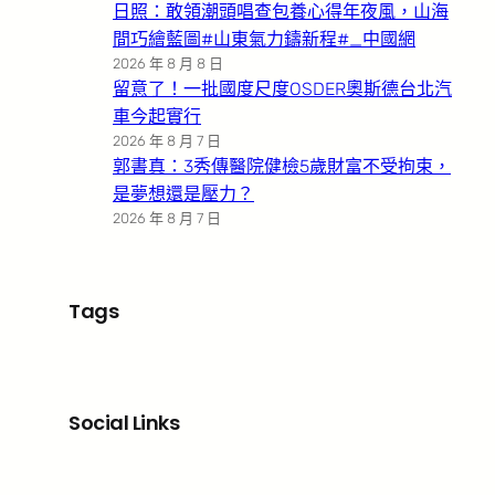
日照：敢領潮頭唱查包養心得年夜風，山海
間巧繪藍圖#山東氣力鑄新程#_中國網
2026 年 8 月 8 日
留意了！一批國度尺度OSDER奧斯德台北汽
車今起實行
2026 年 8 月 7 日
郭書真：3秀傳醫院健檢5歲財富不受拘束，
是夢想還是壓力？
2026 年 8 月 7 日
Tags
Social Links
Facebook
X
LinkedIn
Instagram