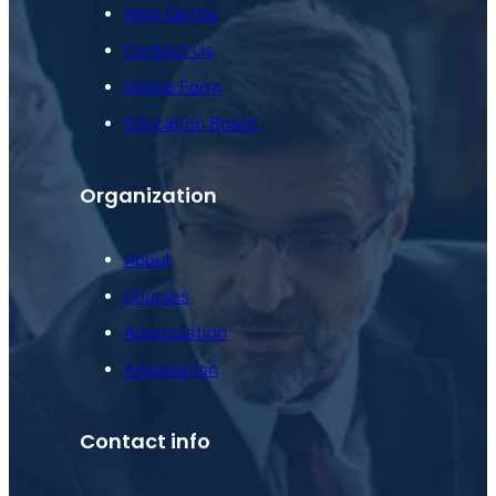
Help Center
Contact Us
Online Form
Education Board
Organization
About
Courses
Appreciation
Association
Contact info