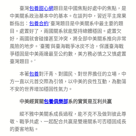
臺灣
包養甜心網
題目是中國焦點好處中的焦點，是
中美關系政治基本中的基本。在談判中，習近平主席果
斷指出：
包養合約
“臺灣題目是中美關系中最主要的題
目。處置好了，兩國關系就能堅持總體穩固。處置欠
好，兩國就會碰撞甚至沖突，將全部中美關系推向非常
風險的地步。‘臺獨’與臺海戰爭冰炭不洽，保護臺海戰
爭穩固是中美兩邊最至公約數，美方務必慎之又慎處置
臺灣題目。”
本著
包養
對汗青、對國民、對世界擔任的立場，中
方一直以元首交際為引領，以中美的良性互動，為動蕩
不安的世界增加穩固性氣力。
中美經貿關
包養俱樂部
系的實質是互利共贏
縱不雅中美關系成長過程，能不克不及做到彼此尊
敬、戰爭共處、一起配合共贏是雙邊關系可否穩固成長
的要害地點。