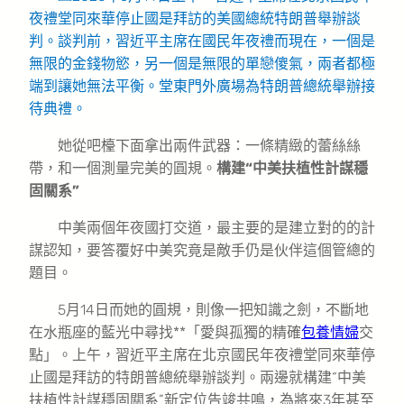
夜禮堂同來華停止國是拜訪的美國總統特朗普舉辦談
判。談判前，習近平主席在國民年夜禮而現在，一個是
無限的金錢物慾，另一個是無限的單戀傻氣，兩者都極
端到讓她無法平衡。堂東門外廣場為特朗普總統舉辦接
待典禮。
她從吧檯下面拿出兩件武器：一條精緻的蕾絲絲
帶，和一個測量完美的圓規。
構建“中美扶植性計謀穩
固關系”
中美兩個年夜國打交道，最主要的是建立對的的計
謀認知，要答覆好中美究竟是敵手仍是伙伴這個管總的
題目。
5月14日而她的圓規，則像一把知識之劍，不斷地
在水瓶座的藍光中尋找**「愛與孤獨的精確
包養情婦
交
點」。上午，習近平主席在北京國民年夜禮堂同來華停
止國是拜訪的特朗普總統舉辦談判。兩邊就構建“中美
扶植性計謀穩固關系”新定位告竣共鳴，為將來3年甚至