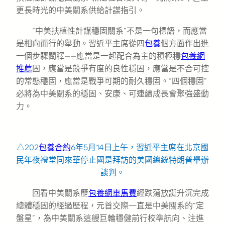
更長時光的中美關系供給計謀指引。
“中美扶植性計謀穩固關系”不是一句標語，而應當
是相向而行的舉動。習近平主席從四
包養
個方面作出進
一個步驟闡釋——應當是一起配合為主的積極穩
包養網
推薦
固，應當是競爭有度的良性穩固，應當是不合可控
的常態穩固，應當是戰爭可期的耐久穩固。“四個穩固”
必將為中美關系的穩固、安康、可連續成長會聚強盛動
力。
△202
包養合約
6年5月14日上午，習近平主席在北京國
民年夜禮堂同來華停止國是拜訪的美國總統特朗普舉辦
談判。
回看中美關系歷
包養網車馬費
經跌蕩放誕升沉完成
總體穩固的經過歷程，元首交際一直是中美關系的“定
盤星”，為中美關系這艘巨輪穩健前行校準航向、注進