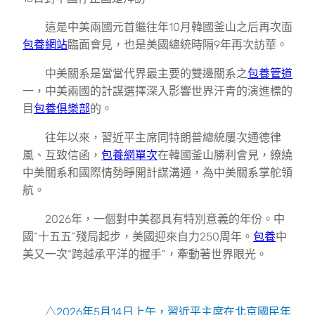
這是中美兩國元首繼往年10月韓國釜山之后再次面
包養網站
臨面會見，也是美國總統時隔9年再次訪華。
中美關系是當當代界最主要的雙邊關系之
包養管道
一，中美兩國的計謀選擇深入影響世界汗青的演進標的
目
包養俱樂部
的。
往年以來，習近平主席同特朗普總統屢次通德律
風、互致信函，
包養網單次
在韓國釜山勝利會見，繚繞
中美關系和國際情勢睜開計謀溝通，為中美關系掌舵領
航。
2026年，一個對中美都具有特別意義的年份。中
國“十五五”殘局起步，美國迎來自力250周年。
包養
中
美又一次“跨越承平洋的握手”，牽動著世界眼光。
△2026年5月14日上午，習近平主席在北京國民年