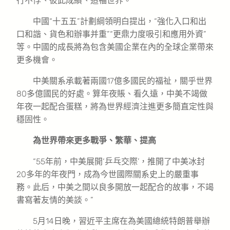
行不悖、彼此成績、造福世界。”
中國“十五五”計劃綱領明白提出，“強化入口和出
口和諧、貨色和辦事并重”“更鼎力度吸引和應用外資”
等。中國的成長將為包含美國企業在內的全球企業帶來
更多機會。
中美關系承載著兩國17億多國民的福祉，關乎世界
80多億國民的好處。算年夜賬、看久遠，中美不竭做
年夜一起配合蛋糕，將為世界經濟注進更多簡直定性與
穩固性。
為世界帶來更多戰爭、繁華、提高
“55年前，中美展開‘乒乓交際’，推開了中美冰封
20多年的年夜門，成為今世國際關系史上的嚴重事
務。此后，中美之間以良多開放一起配合的故事，不竭
書寫著友情的美談。”
5月14日晚，習近平主席在為美國總統特朗普舉辦