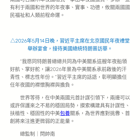
有利于兩國和世界的年夜事、實事、功德，攸關兩國國
民福祉和人類前程命運。
△2026年5月14日晚，習近平主席在北京國民年夜禮堂
舉辦宴會，接待美國總統特朗普訪華。
“我愿同特朗普總總共同為中美關系這艘年夜船領
好航、掌好舵，讓2026年景為中美關系承前啟後的汗
青性、標志性年份。”習近平主席的話語，彰明顯擔任
任年夜國的襟懷胸襟與擔負。
世界等待，在中美兩國元首計謀引領下，兩邊可以
或許保護來之不易的穩固局勢，摸索構建具有計謀性、
扶植性、穩固性的中美
包養
關系，為世界應對挑釁、首
創將來注進更微弱的正能量。
總監制｜閆帥南