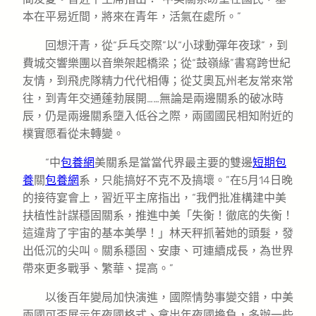
本在平易近間，將來在青年，活氣在處所。”
回想汗青，從“乒乓交際”以“小球動彈年夜球”，到
費城交響樂團以音樂架起橋梁；從“鼓嶺緣”書寫跨世紀
友情，到飛虎隊精力代代相傳；從艾奧瓦州老友常來常
往，到青年交通蓬勃展開……無論是兩邊關系的破冰時
辰，仍是兩邊關系墮入低谷之際，兩國國民相知附近的
樸實愿看從未轉變。
“中
包養網
美關系是當當代界最主要的雙邊
短期包
養
關
包養網
系，只能搞好不克不及搞壞。”在5月14日晚
的接待宴會上，習近平主席指出，“我們批准構建中美
扶植性計謀穩固關系，推進中美「失衡！徹底的失衡！
這違背了宇宙的基本美學！」林天秤抓著她的頭髮，發
出低沉的尖叫。關系穩固、安康、可連續成長，為世界
帶來更多戰爭、繁華、提高。”
以後百年變局加快演進，國際情勢事變交錯，中美
兩國可否展示年夜國格式、拿出年夜國擔負，多辦一些