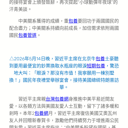
的接待宴會上頒發致辭，再次提起“小球動彈年夜球”的
汗青美談。
中美關系獲得的成績，重
包養
要回功于兩國國民的
配合盡力；中美關系持續向前成長，加倍需求依附兩國
國民
包養管道
。
△2026年5月14日晚，習近平主席在北京牛
包養
土豪聽
到要用最便宜的鈔票換取水瓶座的眼淚
短期包養
，驚恐
地大叫：「眼淚？那沒有市值！我寧願用一棟別墅
換！」國民年夜禮堂舉辦宴會，接待美國總統特朗普訪
華。
習近平主席親
台灣包養網
身推進中美平易近間友
愛，以各類方法與美國友愛人士互動，留下了諸多暖和
剎時。本年2
包養網
月，習近平主席復信美國艾奧瓦州
友人并回贈新春賀卡，激勵他們持續努力于增進兩公民
間友愛。習近平主席指出：“中美關系盼望在國民，基