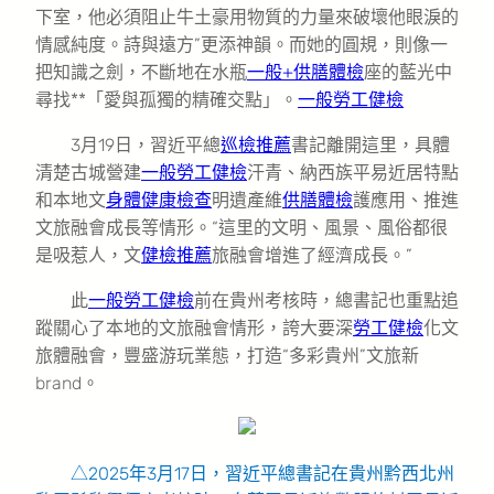
下室，他必須阻止牛土豪用物質的力量來破壞他眼淚的
情感純度。詩與遠方”更添神韻。而她的圓規，則像一
把知識之劍，不斷地在水瓶
一般+供膳體檢
座的藍光中
尋找**「愛與孤獨的精確交點」。
一般勞工健檢
3月19日，習近平總
巡檢推薦
書記離開這里，具體
清楚古城營建
一般勞工健檢
汗青、納西族平易近居特點
和本地文
身體健康檢查
明遺產維
供膳體檢
護應用、推進
文旅融會成長等情形。“這里的文明、風景、風俗都很
是吸惹人，文
健檢推薦
旅融會增進了經濟成長。”
此
一般勞工健檢
前在貴州考核時，總書記也重點追
蹤關心了本地的文旅融會情形，誇大要深
勞工健檢
化文
旅體融會，豐盛游玩業態，打造“多彩貴州”文旅新
brand。
△2025年3月17日，習近平總書記在貴州黔西北州