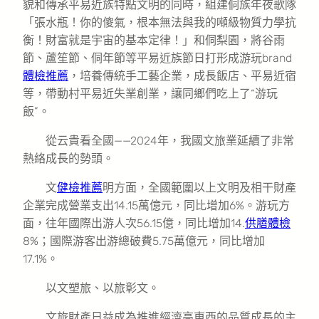
貌和傳承平易近族特點文明的同時，組建侗族年夜歌隊
「張水瓶！你的傻氣，根本無法與我的噸級物質力學抗
衡！財富就是宇宙的基本定律！」和侗梨園，將谷雨
節、蘆笙節、侗年節等平易近族節日打形成游玩brand
體檢推薦
，培養傳統手工藝企業，成長飯店、平易近宿
等，帶動村平易近失業創業，讓同鄉們吃上了“游玩
飯”。
從云貴看全國——2024年，我國文旅業延續了非常
熱絡成長的勢頭。
文
健檢推薦
明方面，全國範圍以上文明及相干財產
企業完成營業支出14.15萬億元，同比增加6%。游玩方
面，往年國際出游人次56.15億，同比增加14.
供膳體檢
8%；國際游客出游總破費5.75萬億元，同比增加
17.1%。
以文塑旅、以旅彰文。
文旅財產日益成為推進經濟高東西的品質成長的主