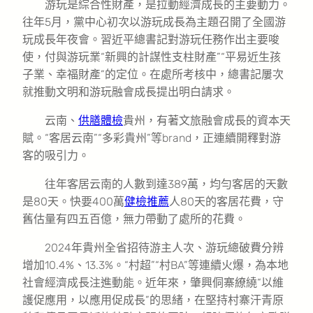
游玩是綜合性財產，是拉動經濟成長的主要動力。
往年5月，黨中心初次以游玩成長為主題召開了全國游
玩成長年夜會。習近平總書記對游玩任務作出主要唆
使，付與游玩業“新興的計謀性支柱財產”“平易近生孩
子業、幸福財產”的定位。在處所考核中，總書記屢次
就推動文明和游玩融會成長提出明白請求。
云南、
供膳體檢
貴州，有著文旅融會成長的資本天
賦。“客居云南”“多彩貴州”等brand，正連續開釋對游
客的吸引力。
往年客居云南的人數到達389萬，均勻客居的天數
是80天。快要400萬
健檢推薦
人80天的客居花費，守
舊估量有四五百億，無力帶動了處所的花費。
2024年貴州全省招待游主人次、游玩總破費分辨
增加10.4%、13.3%。“村超”“村BA”等連續火爆，為本地
社會經濟成長注進動能。近年來，肇興侗寨繚繞“以維
護促應用，以應用促成長”的思緒，在堅持村寨汗青原