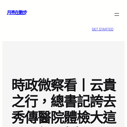
跳
月亮在散步
至
主
要
GET STARTED
內
容
時政微察看丨云貴
之行，總書記誇去
秀傳醫院體檢大這