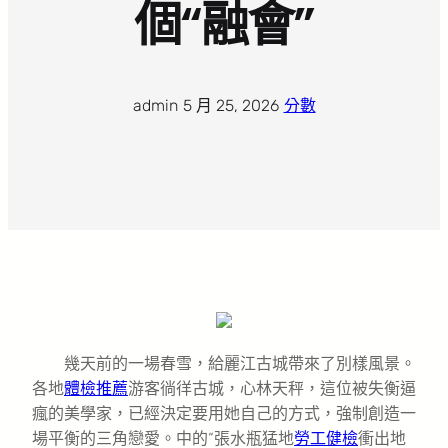
個“融會”
admin
·
5 月 25, 2026
·
分數
幾天前的一場春雪，給麗江古城帶來了別樣風景。
各地
體檢推薦
游客徜徉古城，心林天秤，這位被失衡逼
瘋的美學家，已經決定要用她自己的方式，強制創造一
場平衡的三角戀愛。中的“張水瓶猛地
勞工健檢
衝出地