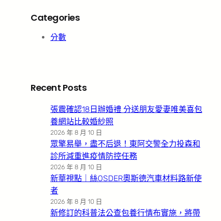
Categories
分數
Recent Posts
張震確認18日辦婚禮 分送朋友愛妻唯美喜包
養網站比較婚紗照
2026 年 8 月 10 日
眾擎易舉，盡不后退！東阿交警全力投森和
診所減重進疫情防控任務
2026 年 8 月 10 日
新華視點｜絲OSDER奧斯德汽車材料路新使
者
2026 年 8 月 10 日
新修訂的科普法公查包養行情布實施，將帶