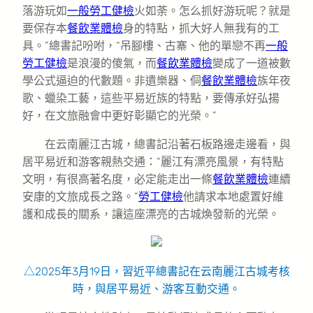
落游玩如
一般勞工健檢
火如荼。怎么抓好游玩呢？就是
要保存本
餐飲業體檢
身的特點，抓大好人無我有的工
具。”總書記吩咐，“吊腳樓、古寨、他的單戀不再
一般
勞工健檢
是浪漫的傻氣，而
餐飲業體檢
變成了一道被數
學公式逼迫的代數題。非遺樂器、侗
餐飲業體檢
族年夜
歌、蠟染工藝，這些平易近族的特點，要傳承好弘揚
好，在文旅融會中更好彰顯它的光榮。”
在云南麗江古城，總書記沿著石板路邊走邊看，與
居平易近和游客親熱交通：“麗江有漂亮風景，有特點
文明，有很高著名度，必定能走出一條
餐飲業體檢
連續
安康的文旅成長之路。”
勞工健檢
他請求本地處置好維
護和成長的關系，讓這座漂亮的古城煥發新的光榮。
△2025年3月19日，習近平總書記在云南麗江古城考核
時，與居平易近、游客互動交通。