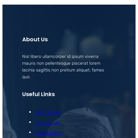
About Us
Nisl libero ullamcorper id ipsum viverra
mauris non pellentesque placerat lorem
lacinia sagittis non pretium aliquet, fames
quo.
Useful Links
Help Center
Contact Us
Online Form