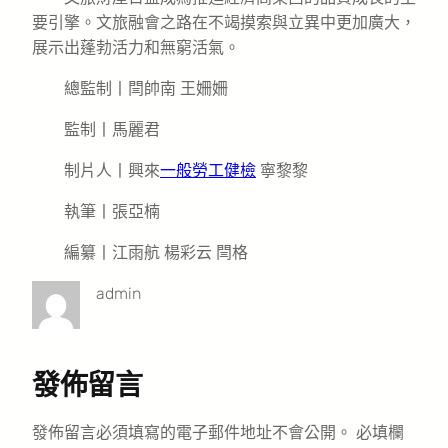
要引擎。文旅融會之路在不竭摸索與立異中更加廣大，
展示出蓬勃活力和無窮活氣。
總監制丨閆帥南 王姍姍
監制丨馬麗君
制片人丨興來
一般勞工健檢
寧黎黎
執筆丨張亞楠
編纂丨江雨航 楊彩云 閆格
admin
發佈留言
發佈留言必須填寫的電子郵件地址不會公開。
必填欄