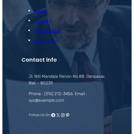
About
Courses
Appreciation
Association
Contact info
Jl. Niti Mandala Renon No.88, Denpasar,
Bali – 80239
Phone : (316) 212-3456, Email :
xyz@example.com
Facebook
X
Instagram
Pinterest
Follow Us On: