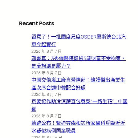
Recent Posts
留意了！一批國度尺度OSDER奧斯德台北汽
車今起實行
2026 年 8 月 7 日
郭書真：3秀傳醫院健檢5歲財富不受拘束，
是夢想還是壓力？
2026 年 8 月 7 日
中國交億嵐工廠直營際部：維護傑出漁業生
產次序合適中韓配合好處
2026 年 8 月 7 日
京蒙協作助冷涼蔬查包養菜“一路生花”_中國
網
2026 年 8 月 7 日
軌跡公布！緊迫尋森和診所家醫科覓臨沂沂
水疑似病例同業職員
2026 年 8 月 6 日