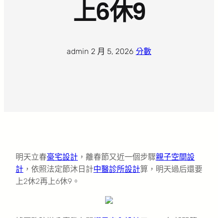
上6休9
admin
·
2 月 5, 2026
·
分數
明天立春
豪宅設計
，離春節又近一個步驟
親子空間設
計
，依照法定節沐日計
中醫診所設計
算，明天過后還要
上2休2再上6休9。