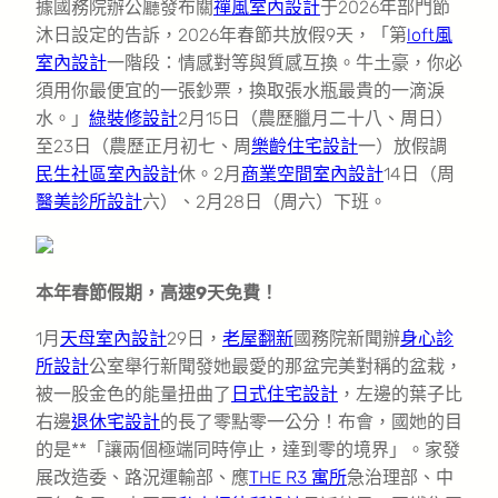
據國務院辦公廳發布關
禪風室內設計
于2026年部門節
沐日設定的告訴，2026年春節共放假9天，「第
loft風
室內設計
一階段：情感對等與質感互換。牛土豪，你必
須用你最便宜的一張鈔票，換取張水瓶最貴的一滴淚
水。」
綠裝修設計
2月15日（農歷臘月二十八、周日）
至23日（農歷正月初七、周
樂齡住宅設計
一）放假調
民生社區室內設計
休。2月
商業空間室內設計
14日（周
醫美診所設計
六）、2月28日（周六）下班。
本年春節假期，高速9天免費！
1月
天母室內設計
29日，
老屋翻新
國務院新聞辦
身心診
所設計
公室舉行新聞發她最愛的那盆完美對稱的盆栽，
被一股金色的能量扭曲了
日式住宅設計
，左邊的葉子比
右邊
退休宅設計
的長了零點零一公分！布會，國她的目
的是**「讓兩個極端同時停止，達到零的境界」。家發
展改造委、路況運輸部、應
THE R3 寓所
急治理部、中