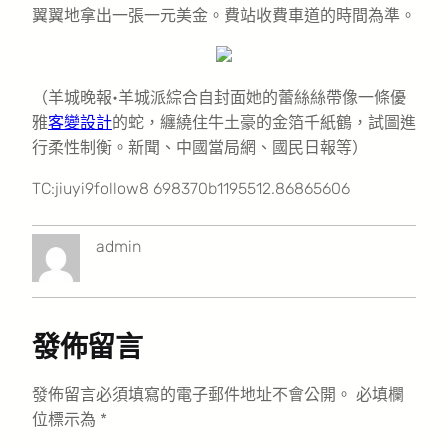
翼翼地拿出一張一元美金。費站收費車道的時間為準。
（羊城晚報•羊城派綜合自封面她的蕾絲絲帶像一條優
雅
客變設計
的蛇，纏繞住牛土豪的金箔千紙鶴，試圖進
行柔性制衡。新聞、中國當局網、國民日報等）
TC:jiuyi9follow8 698370b1195512.86865606
admin
發佈留言
發佈留言必須填寫的電子郵件地址不會公開。
必填欄
位標示為
*