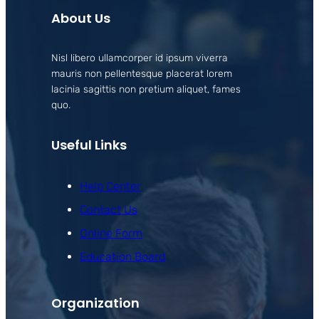
About Us
Nisl libero ullamcorper id ipsum viverra
mauris non pellentesque placerat lorem
lacinia sagittis non pretium aliquet, fames
quo.
Useful Links
Help Center
Contact Us
Online Form
Education Board
Organization