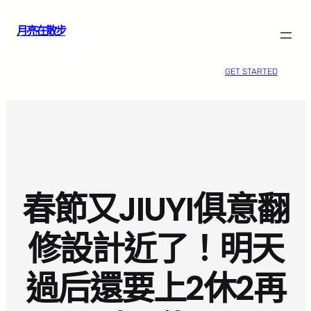
跳
月亮在散步
至
主
要
GET STARTED
內
容
春節又JIUYI俱意翻
修設計近了！明天
過后還要上2休2再