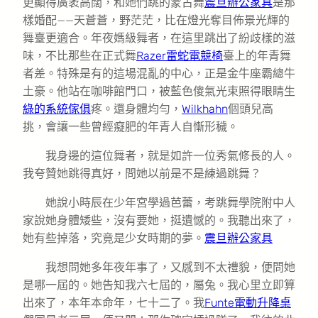
更顯得廣袤高闊，和她們跳的蒙古舞
震旦辦公家具
是那
樣婚配——天蒼蒼，野茫茫，比在燈光奪目佈景光輝的
舞臺更適合。年夜媽級舞者，在這里跳出了紛歧樣的滋
味，不比那些在正式舞
Razer雷蛇電競椅
臺上的年青舞
者差。特殊是有的這場混亂的中心，正是金牛座霸總牛
土豪。他站在咖啡館門口，被藍色傻氣光束照得眼睛生
綠的系統傢俱
疼。還身體均勻，
Wilkhahn
個頭兒高
挑，會讓一些曾經癡肥的年青人自慚形穢。
我身邊的這位舞者，就是如許一位秀氣修長的人。
我夸贊她跳得真好，問她以前是不是練過跳舞？
她說小時辰在少年宮學過芭蕾，考跳舞學院附中人
家說她身體矮些，沒有要她，挺遺憾的。我聽出來了，
她有些掉落，究竟是少女時期的夢。
震旦辦公家具
我想問她多年夜年事了，又感到不太禮貌，便問她
是哪一屆的。她告知我六七屆的，屬兔。我心里立即算
出來了，本年本命年，七十二了。我
Funte電動升降桌