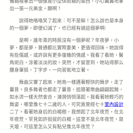
備箱裡拿出一個像是小型保險箱的東西，小心翼翼地拿
出一張一元美金。願啊！
說得她咯咯笑了起來：可不是嘛！怎么說也是本身
的一個夢，即便幻滅了，也已經有過這個夢啊!
是啊，誰年青的時辰沒有一個夢呢？年夜夢，小
夢，都是夢，普通都比實際要美，更值得回味。她說得
有些傷感，或許說有更多復雜的情感。我看了看她，鬢
角斑白，涂著淡淡的妝。突然，才留意到，她站得那么
腰身筆挺，丁字步，一向習氣地立著。
舞曲又響了起來，她鳥一樣邁著輕快的舞步，走了
曩昔。良多舞者也都走了曩昔，追隨著樂曲翩翩起舞，
如水流一樣天然會合，漣漪悄悄蕩起。我看著她輕巧的
舞姿，哪里像七十二歲的人，可究竟曾經七十
室內設計
二了。看著她身后的白楊樹，我想起了北年夜荒，在北
年夜荒，罕見如許挺拔的白楊。這里不是北年夜荒，是
天壇，可這里怎么又有點兒像北年夜荒？