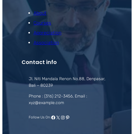
About
Courses
Appreciation
Association
Contact info
Jl. Niti Mandala Renon No.88, Denpasar,
Bali – 80239
Phone : (316) 212-3456, Email :
xyz@example.com
Facebook
X
Instagram
Pinterest
Follow Us On: