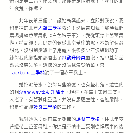
們同是老三屆。便又問：那你確定插過隊了，我往的北
年夜荒，你呢？
北年夜荒三個字，讓她高興起來，立即對我說，我
也是往的北年
人體工學椅
夜荒！然后告知我：那時我們
農場排練芭蕾舞劇《白色娘子軍》，我從頭穿上芭蕾舞
鞋，特高興！那仍是偷偷從北京帶往的呢，本為留個念
想兒，沒想到還派上了用處。很多多少年沒練過功了，
練得我的腳指頭都磨出了
電動升降桌
血泡，指甲蓋兒差
點兒沒磨失落。遺憾的是沒讓我演吳清華，只
backbone工學椅
演了一個赤軍兵士。
她拖泥帶水，說得有些遺憾，也有些利落。遠往的
幻想
Standway電動升降桌
，現在，在這里東風二度。
人老了，有舊夢能重溫，并沒有馬逐塵往，杳無蹤跡，
也是件高興
護脊工學椅
的工作。
我對她說：你可真是夠棒的
護脊工學椅
，往北年夜
荒還帶上芭蕾舞鞋。你這是不情牛土豪則從悍馬車的後