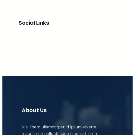
Social Links
Facebook
X
LinkedIn
Instagram
About Us
Nisl libero ullamcorper id ipsum viverra
mauris non pellentesque placerat lorem