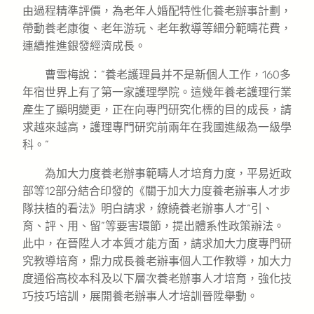
由過程精準評價，為老年人婚配特性化養老辦事計劃，
帶動養老康復、老年游玩、老年教導等細分範疇花費，
連續推進銀發經濟成長。
曹雪梅說：“養老護理員并不是新個人工作，160多
年宿世界上有了第一家護理學院。這幾年養老護理行業
產生了顯明變更，正在向專門研究化標的目的成長，請
求越來越高，護理專門研究前兩年在我國進級為一級學
科。”
為加大力度養老辦事範疇人才培育力度，平易近政
部等12部分結合印發的《關于加大力度養老辦事人才步
隊扶植的看法》明白請求，繚繞養老辦事人才“引、
育、評、用、留”等要害環節，提出體系性政策辦法。
此中，在晉陞人才本質才能方面，請求加大力度專門研
究教導培育，鼎力成長養老辦事個人工作教導，加大力
度通俗高校本科及以下層次養老辦事人才培育，強化技
巧技巧培訓，展開養老辦事人才培訓晉陞舉動。