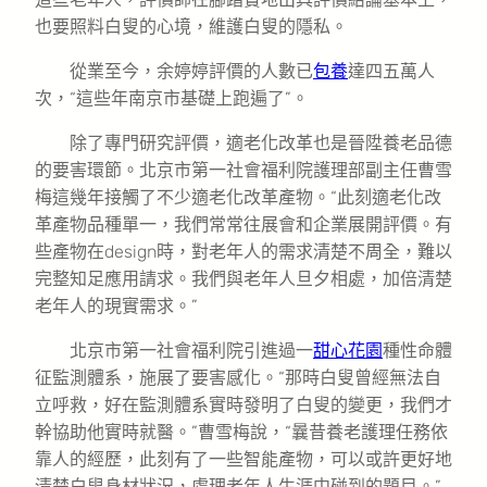
也要照料白叟的心境，維護白叟的隱私。
從業至今，余婷婷評價的人數已
包養
達四五萬人
次，“這些年南京市基礎上跑遍了”。
除了專門研究評價，適老化改革也是晉陞養老品德
的要害環節。北京市第一社會福利院護理部副主任曹雪
梅這幾年接觸了不少適老化改革產物。“此刻適老化改
革產物品種單一，我們常常往展會和企業展開評價。有
些產物在design時，對老年人的需求清楚不周全，難以
完整知足應用請求。我們與老年人旦夕相處，加倍清楚
老年人的現實需求。”
北京市第一社會福利院引進過一
甜心花園
種性命體
征監測體系，施展了要害感化。“那時白叟曾經無法自
立呼救，好在監測體系實時發明了白叟的變更，我們才
幹協助他實時就醫。”曹雪梅說，“曩昔養老護理任務依
靠人的經歷，此刻有了一些智能產物，可以或許更好地
清楚白叟身材狀況，處理老年人生涯中碰到的題目。”