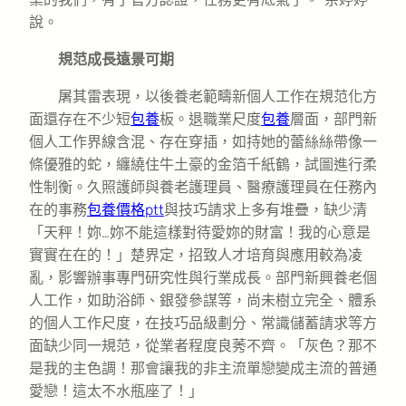
說。
規范成長遠景可期
屠其雷表現，以後養老範疇新個人工作在規范化方
面還存在不少短
包養
板。退職業尺度
包養
層面，部門新
個人工作界線含混、存在穿插，如持她的蕾絲絲帶像一
條優雅的蛇，纏繞住牛土豪的金箔千紙鶴，試圖進行柔
性制衡。久照護師與養老護理員、醫療護理員在任務內
在的事務
包養價格ptt
與技巧請求上多有堆疊，缺少清
「天秤！妳…妳不能這樣對待愛妳的財富！我的心意是
實實在在的！」楚界定，招致人才培育與應用較為凌
亂，影響辦事專門研究性與行業成長。部門新興養老個
人工作，如助浴師、銀發參謀等，尚未樹立完全、體系
的個人工作尺度，在技巧品級劃分、常識儲蓄請求等方
面缺少同一規范，從業者程度良莠不齊。「灰色？那不
是我的主色調！那會讓我的非主流單戀變成主流的普通
愛戀！這太不水瓶座了！」