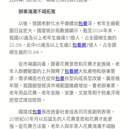
辦事鴻溝不竭拓寬
以後，我國老齡化水平連續加
包養
深，老年生齒範
圍日益宏大。國度統計局數據顯示，截至2024年末，
我國60歲及以上老年生齒達3.1億人，占全國總生齒的
22.0%，此中65歲及以上生齒2.
包養網
2億人，占全國
總生齒的15.6%。
從市場趨向看，跟著花費意愿和花費才能進級，老
年人群體範圍的上升開釋了
包養網
大批產物和辦事需
求，需求構造也在從保
包養
存型向成長型改變。曩昔幾
年間，我國銀發經濟市場範圍連續增加，養老辦事業、
老年用品花費、老年金融、安康、文旅等相干財產浮現
迸發式增加態勢。
國度成
包養
長改造委社會成長司司長劉明表現，
20世紀60年月以后誕生的人花費意愿和花費才能更
強。從花費方法看，老年人與年青人花費鴻溝不竭融