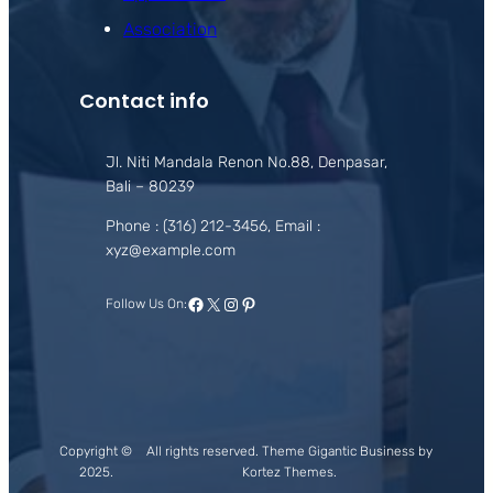
Association
Contact info
Jl. Niti Mandala Renon No.88, Denpasar,
Bali – 80239
Phone : (316) 212-3456, Email :
xyz@example.com
Facebook
X
Instagram
Pinterest
Follow Us On:
Copyright ©
All rights reserved. Theme Gigantic Business by
2025.
Kortez Themes.