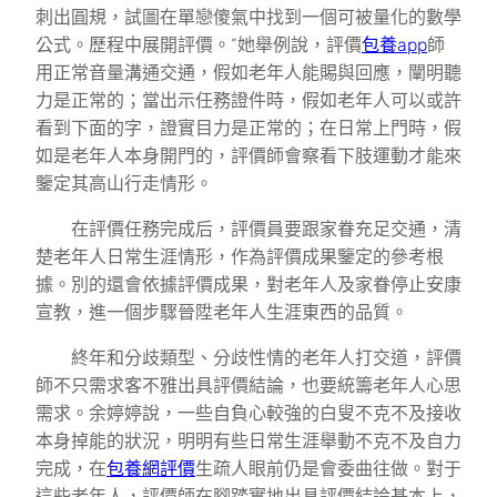
刺出圓規，試圖在單戀傻氣中找到一個可被量化的數學
公式。歷程中展開評價。”她舉例說，評價
包養app
師
用正常音量溝通交通，假如老年人能賜與回應，闡明聽
力是正常的；當出示任務證件時，假如老年人可以或許
看到下面的字，證實目力是正常的；在日常上門時，假
如是老年人本身開門的，評價師會察看下肢運動才能來
鑒定其高山行走情形。
在評價任務完成后，評價員要跟家眷充足交通，清
楚老年人日常生涯情形，作為評價成果鑒定的參考根
據。別的還會依據評價成果，對老年人及家眷停止安康
宣教，進一個步驟晉陞老年人生涯東西的品質。
終年和分歧類型、分歧性情的老年人打交道，評價
師不只需求客不雅出具評價結論，也要統籌老年人心思
需求。余婷婷說，一些自負心較強的白叟不克不及接收
本身掉能的狀況，明明有些日常生涯舉動不克不及自力
完成，在
包養網評價
生疏人眼前仍是會委曲往做。對于
這些老年人，評價師在腳踏實地出具評價結論基本上，