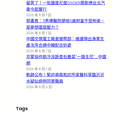
留意了！一批國度尺度OSDER奧斯德台北汽
車今起實行
2026 年 8 月 7 日
郭書真：3秀傳醫院健檢5歲財富不受拘束，
是夢想還是壓力？
2026 年 8 月 7 日
中國交億嵐工廠直營際部：維護傑出漁業生
產次序合適中韓配合好處
2026 年 8 月 7 日
京蒙協作助冷涼蔬查包養菜“一路生花”_中國
網
2026 年 8 月 7 日
軌跡公布！緊迫尋森和診所家醫科覓臨沂沂
水疑似病例同業職員
2026 年 8 月 6 日
Tags