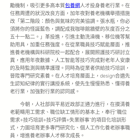
勵機制，吸引更多高本質
包養網
人才投身養老行業。在
任務周遭的狀況改良方面，加年夜對養老機構舉措措施
改「第二階段：顏色與氣味的完美協調。張水瓶，你必
須將你的怪誕藍色，調配成我咖啡館牆壁的灰度百分之
五十一點二。」革投進，引進主動洗澡機、移位機等幫
助用具，加重任務強度。在從業職員技巧賦能層面，推
進養老機構與科研院校一起配合，展開照護技巧研討立
異，應用年夜數據、人工智能等技巧完成對老年人安康
的及時監測與精準護理。同時為從業者供給技巧培訓，
晉陞專門研究素養。在人才培育層面上，design合適先
生認知紀律的實行講授系統，使先生慢慢熟悉、懂得養
老行業，加強對行業的認同感。
今朝，人社部與平易近政部正通力進行，在摸清養
老範疇用工需求、職位缺工情形的基本上，奉行“職位
需求+技巧培訓+技巧評價+失業辦事”的項目化培訓形
式，力圖培育更多專門研究化、個人工作化養老辦事職
員，增進養老辦事人才梯次成長。