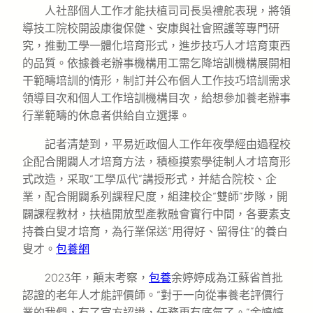
人社部個人工作才能扶植司司長吳禮舵表現，將領
導技工院校開設康復保健、安康與社會照護等專門研
究，推動工學一體化培育形式，進步技巧人才培育東西
的品質。依據養老辦事機構用工需乞降培訓機構展開相
干範疇培訓的情形，制訂并公布個人工作技巧培訓需求
領導目次和個人工作培訓機構目次，給想參加養老辦事
行業範疇的休息者供給自立選擇。
記者清楚到，平易近政個人工作年夜學經由過程校
企配合開闢人才培育方法，積極摸索學徒制人才培育形
式改造，采取“工學瓜代”講授形式，并結合院校、企
業，配合開闢系列課程尺度，組建校企“雙師”步隊，開
闢課程教材，扶植開放型產教融會實行中間，各要素支
持養白叟才培育，為行業保送“用得好、留得住”的養白
叟才。
包養網
2023年，顛末考察，
包養
余婷婷成為江蘇省首批
認證的老年人才能評價師。“對于一向從事養老評價行
業的我們，有了官方認證，任務更有底氣了。”余婷婷