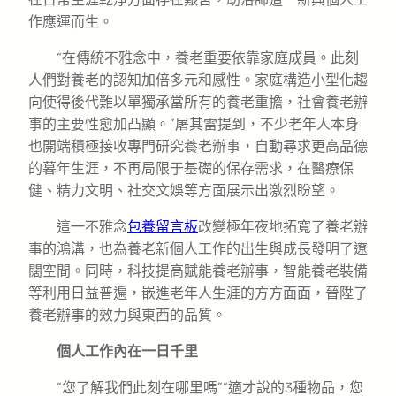
作應運而生。
“在傳統不雅念中，養老重要依靠家庭成員。此刻
人們對養老的認知加倍多元和感性。家庭構造小型化趨
向使得後代難以單獨承當所有的養老重擔，社會養老辦
事的主要性愈加凸顯。”屠其雷提到，不少老年人本身
也開端積極接收專門研究養老辦事，自動尋求更高品德
的暮年生涯，不再局限于基礎的保存需求，在醫療保
健、精力文明、社交文娛等方面展示出激烈盼望。
這一不雅念
包養留言板
改變極年夜地拓寬了養老辦
事的鴻溝，也為養老新個人工作的出生與成長發明了遼
闊空間。同時，科技提高賦能養老辦事，智能養老裝備
等利用日益普遍，嵌進老年人生涯的方方面面，晉陞了
養老辦事的效力與東西的品質。
個人工作內在一日千里
“您了解我們此刻在哪里嗎”“適才說的3種物品，您