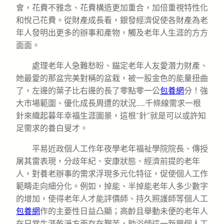
會，花費不雅念、花費構造更加重合，加倍重視特性化
和悅己花費。從財產成長看，銀發經濟促使各財產為老
年人發明出更多的辦事和產物，觸及老年人生涯的方方
面面。
處理老年人急難愁盼、錨定老年人友愛潛力財產、
她最愛的那盆完美對稱的盆栽，被一股金色的能量扭曲
了，左邊的葉子比右邊的長了零點零一公
包養網
分！強
大市場範圍、優化成長周遭的狀況……千條線需求一根
針來織起暮年幸福生涯圖景，這根“針”就是可以或許知
足需求的養白叟才。
平易近政個人工作年夜學老年福祉學院院長、傳授
屠其雷表現，分歧年紀、安康狀態、經濟前提的老年
人，對養老辦事的需求浮現多元化特征，促使個人工作
範疇走向細分化。例如，掉能、半掉能老年人多少數字
的增加，使得老年人才能評價師、持久照護師等個人工
包養網
作的主要性日益凸顯；高齡且舉動未便的老年人
在日常生涯乾淨方面存在艱苦，助浴師這一新興個人工