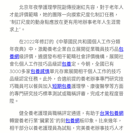
北京年夜學護理學院副傳授謝紅先容，對于老年人
才能評價範疇，她的團隊一向摸索尺度化制訂任務，
“制訂尺度的動身點應放在更有用地辦事老年人生涯需
求上”。
在2022年修訂的《中華國民共和國個人工作分類
年夜典》中，激勵養老企業自立展開從業職員技巧品
包
養網
級評價，遴選發布相干範疇社會評價機構，展開社
會化個人工作技巧品級認
包養
定。今朝，全國已有
3000多家
包養感情
單元存案展開相干個人工作的技巧
品級認定任務。此外，合適前提的養老辦事專門研究技
巧職員可以餐與加入
短期包養
護理學、康復醫學等方面
的專門研究技巧標準測試或職稱評審，完成才能程度晉
陞。
健全養老護理員職稱評定通道，有助于
台灣包養網
轉變養老行業“臟累苦”的刻
包養網
板印象。比來幾年，
相干部分以養老護理員為試點，完美養老辦事技巧人才