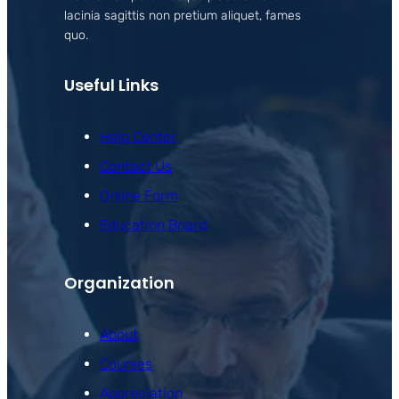
lacinia sagittis non pretium aliquet, fames
quo.
Useful Links
Help Center
Contact Us
Online Form
Education Board
Organization
About
Courses
Appreciation