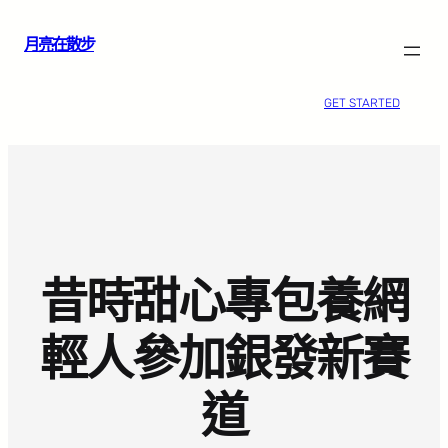
跳
月亮在散步
至
主
要
GET STARTED
內
容
昔時甜心專包養網
輕人參加銀發新賽
道