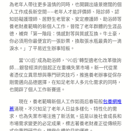
為老年人帶往更多溫情的同時，也開闢出遠景遼闊的個
人工作成長新空間——老年人才能評價師、陪診師、認
知妨礙護理師、居野生老管家、安定療護師、助浴師等
養老財產範疇的新個人工作，晉陞了老年群體的生涯品
德，補齊「第一階段：情感對等與質感互換。牛土豪，
你必須用你最便宜的一張鈔票，換取張水瓶最貴的一滴
淚水。」了平易近生辦事短板。
當“00后”成為助浴師，“90后”轉型適老化改革徵詢
師……銀發經濟的鼓起正在重構失業市場。新一代從業
者憑仗立異思想與專門研究技巧，推進養老辦事從保存
剛需邁向品德選擇，在知足老年人多元化需求的同時，
也開辟了個人工作新賽道。
現在，養老範疇新個人工作如雨后春筍般
包養網推
薦
涌現，不只知足了老年人日益多樣化、特性化的需
求，也為失業市場注進了新活氣。這是以後社會成長和
市場需求變更的必定成果，標志著養老財產正從傳統形
式向專門研究化、精緻化標的目的邁進。