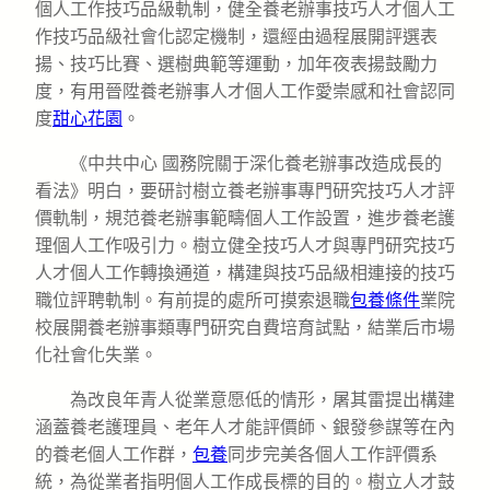
個人工作技巧品級軌制，健全養老辦事技巧人才個人工
作技巧品級社會化認定機制，還經由過程展開評選表
揚、技巧比賽、選樹典範等運動，加年夜表揚鼓勵力
度，有用晉陞養老辦事人才個人工作愛崇感和社會認同
度
甜心花園
。
《中共中心 國務院關于深化養老辦事改造成長的
看法》明白，要研討樹立養老辦事專門研究技巧人才評
價軌制，規范養老辦事範疇個人工作設置，進步養老護
理個人工作吸引力。樹立健全技巧人才與專門研究技巧
人才個人工作轉換通道，構建與技巧品級相連接的技巧
職位評聘軌制。有前提的處所可摸索退職
包養條件
業院
校展開養老辦事類專門研究自費培育試點，結業后市場
化社會化失業。
為改良年青人從業意愿低的情形，屠其雷提出構建
涵蓋養老護理員、老年人才能評價師、銀發參謀等在內
的養老個人工作群，
包養
同步完美各個人工作評價系
統，為從業者指明個人工作成長標的目的。樹立人才鼓