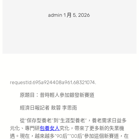
admin
·
1 月 5, 2026
·
requestId:695a924408a961.68321074.
原題目：昔時輕人參加銀發新賽道
經濟日報記者 敖蓉 李思雨
從“保存型養老”到“生涯型養老”，養老需求日益多
元化、專門研
包養女人
究化，帶來了更多新的失業機
遇。現在，越來越多“90后”“00后”參加這個新賽道，在