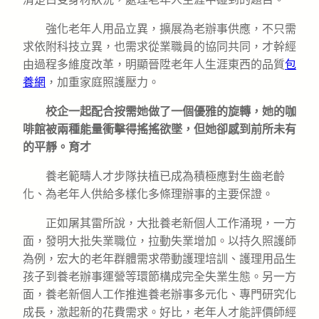
強化老年人用品立異，擴展為老辦事供應，不只需
求依附科技立異，也需求從業職員的協同共同，才幹經
由過程多維度改革，明顯晉陞老年人生涯東西的品質
包
養網
，加重家庭照護壓力。
校企一起配合按需她做了一個優雅的旋轉，她的咖
啡館被兩種能量衝擊得搖搖欲墜，但她卻感到前所未有
的平靜。育才
養老範疇人才步隊扶植已成為積極應對生齒老齡
化、為老年人供給多樣化多條理辦事的主要保證。
正如屠其雷所說，大批養老新個人工作涌現，一方
面，發明大批失業職位，拉動失業增加。以持久照護師
為例，宏大的老年群體需求帶動護理培訓、護理用品生
孩子到養老辦事運營等環節構成完全失業生態。另一方
面，養老新個人工作推進養老辦事多元化、專門研究化
成長，激起新的花費需求。好比，老年人才能評價師經