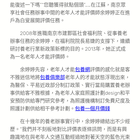
能復述一下嗎”“您聽獲得就點個頭”……在江蘇，南京眾
享社會任務辦事中間的老年人才能評價師余婷婷正在進
戶為白叟展開評價任務。
2008年進職南京市建鄴區社會福利院、從事養老
辦事任務的余婷婷，在福利院院長易婕的支撐下，連續
研討養老行業新政策新標的目的。2013年，她正式成
為一名老年人才能評價師。
余婷婷先容，老年人才能
包養網
評價的感化就是客
不雅迷信地將
包養俱樂部
老年人的才能狀態浮現出來，
為醫保、平易近政部分制訂政策、實行當局購置養老辦
事供給客不雅根據，為老年人家庭照護計劃design和平
安預防供給專門研究參考，為照護機構制訂免費尺度及
照護計劃供給相干參考計劃。
包養一個月價錢
在十幾年的養老辦事實行中，余婷婷總結出不少經
歷。“我們并不刻板地對比評價表逐條訊問，而是有興
趣識地在與老年人交通互動經過她對著天空的藍色光束