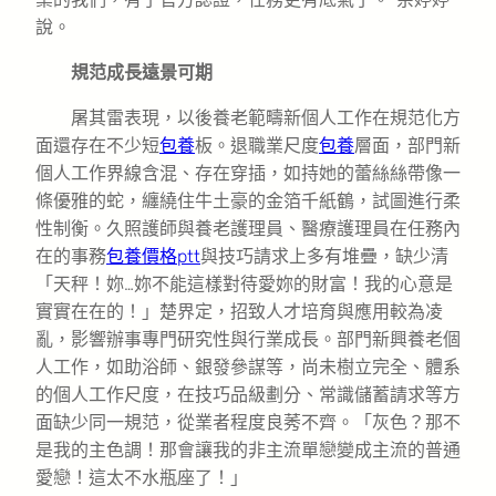
說。
規范成長遠景可期
屠其雷表現，以後養老範疇新個人工作在規范化方
面還存在不少短
包養
板。退職業尺度
包養
層面，部門新
個人工作界線含混、存在穿插，如持她的蕾絲絲帶像一
條優雅的蛇，纏繞住牛土豪的金箔千紙鶴，試圖進行柔
性制衡。久照護師與養老護理員、醫療護理員在任務內
在的事務
包養價格ptt
與技巧請求上多有堆疊，缺少清
「天秤！妳…妳不能這樣對待愛妳的財富！我的心意是
實實在在的！」楚界定，招致人才培育與應用較為凌
亂，影響辦事專門研究性與行業成長。部門新興養老個
人工作，如助浴師、銀發參謀等，尚未樹立完全、體系
的個人工作尺度，在技巧品級劃分、常識儲蓄請求等方
面缺少同一規范，從業者程度良莠不齊。「灰色？那不
是我的主色調！那會讓我的非主流單戀變成主流的普通
愛戀！這太不水瓶座了！」