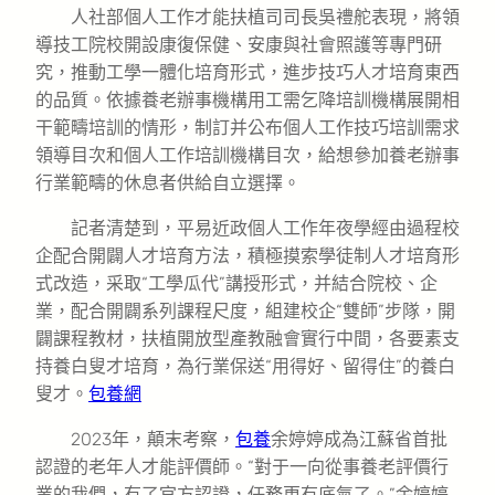
人社部個人工作才能扶植司司長吳禮舵表現，將領
導技工院校開設康復保健、安康與社會照護等專門研
究，推動工學一體化培育形式，進步技巧人才培育東西
的品質。依據養老辦事機構用工需乞降培訓機構展開相
干範疇培訓的情形，制訂并公布個人工作技巧培訓需求
領導目次和個人工作培訓機構目次，給想參加養老辦事
行業範疇的休息者供給自立選擇。
記者清楚到，平易近政個人工作年夜學經由過程校
企配合開闢人才培育方法，積極摸索學徒制人才培育形
式改造，采取“工學瓜代”講授形式，并結合院校、企
業，配合開闢系列課程尺度，組建校企“雙師”步隊，開
闢課程教材，扶植開放型產教融會實行中間，各要素支
持養白叟才培育，為行業保送“用得好、留得住”的養白
叟才。
包養網
2023年，顛末考察，
包養
余婷婷成為江蘇省首批
認證的老年人才能評價師。“對于一向從事養老評價行
業的我們，有了官方認證，任務更有底氣了。”余婷婷