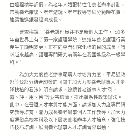
由過程精準評價，為老年人婚配特性化養老辦事計劃，
帶動養老康復、老年游玩、老年教導等細分範疇花費，
連續推進銀發經濟成長。
曹雪梅說：“養老護理員并不是新個人工作，160多
年宿世界上有了第一家護理學院。這幾年養老護理行業
產生了顯明變更，正在向專門研究化標的目的成長，請
求越來越高，護理專門研究前兩年在我國進級為一級學
科。”
為加大力度養老辦事範疇人才培育力度，平易近政
部等12部分結合印發的《關于加大力度養老辦事人才步
隊扶植的看法》明白請求，繚繞養老辦事人才“引、
育、評、用、留”等要害環節，提出體系性政策辦法。
此中，在晉陞人才本質才能方面，請求加大力度專門研
究教導培育，鼎力成長養老辦事個人工作教導，加大力
度通俗高校本科及以下層次養老辦事人才培育，強化技
巧技巧培訓，展開養老辦事人才培訓晉陞舉動。