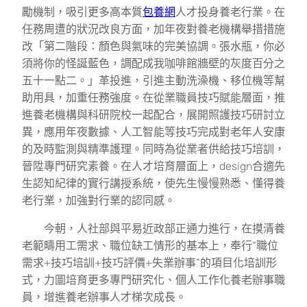
勵機制，吸引更多高本質
包養網
人才投身養老行業。在
任務周遭的狀況改良方面，加年夜對養老機構舉措措施
改「第二階段：顏色與氣味的完美協調。張水瓶，你必
須將你的怪誕藍色，調配成我咖啡館牆壁的灰度百分之
五十一點二。」革投進，引進主動洗澡機、移位機等幫
助用具，加重任務強度。在從業職員技巧賦能層面，推
進養老機構與科研院校一起配合，展開照護技巧研討立
異，應用年夜數據、人工智能等技巧完成對老年人安康
的及時監測與精準護理。同時為從業者供給技巧培訓，
晉陞專門研究素養。在人才培育層面上，design合適先
生認知紀律的實行講授系統，使先生慢慢熟悉、懂得養
老行業，加強對行業的認同感。
今朝，人社部與平易近政部正通力進行，在摸清養
老範疇用工需求、職位缺工情形的基本上，奉行“職位
需求+技巧培訓+技巧評價+失業辦事”的項目化培訓形
式，力圖培育更多專門研究化、個人工作化養老辦事職
員，增進養老辦事人才梯次成長。