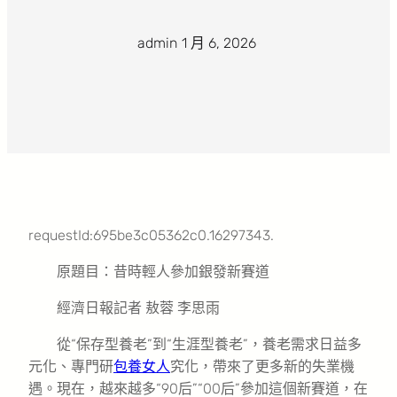
admin
·
1 月 6, 2026
·
requestId:695be3c05362c0.16297343.
原題目：昔時輕人參加銀發新賽道
經濟日報記者 敖蓉 李思雨
從“保存型養老”到“生涯型養老”，養老需求日益多
元化、專門研
包養女人
究化，帶來了更多新的失業機
遇。現在，越來越多“90后”“00后”參加這個新賽道，在