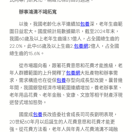
辦事鴻溝不竭拓寬
以後，我國老齡化水平連續加
包養
深，老年生齒範
圍日益宏大。國度統計局數據顯示，截至2024年末，
我國60歲及以上老年生齒達3.1億人，占全國總生齒的
22.0%，此中65歲及以上生齒2.
包養網
2億人，占全國
總生齒的15.6%。
從市場趨向看，跟著花費意愿和花費才能進級，老
年人群體範圍的上升開釋了
包養網
大批產物和辦事需
求，需求構造也在從保
包養
存型向成長型改變。曩昔幾
年間，我國銀發經濟市場範圍連續增加，養老辦事業、
老年用品花費、老年金融、安康、文旅等相干財產浮現
迸發式增加態勢。
國度成
包養
長改造委社會成長司司長劉明表現，
20世紀60年月以后誕生的人花費意愿和花費才能更
強。從花費方法看，老年人與年青人花費鴻溝不竭融