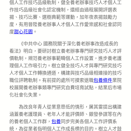
個人工作技巧品級軌制，健全養老辦事技巧人才個人工
作技巧品級社會化認定機制，還經由過程展開評選表
揚、技巧比賽、選樹典範等運動，加年夜表揚鼓勵力
度，有用晉陞養老辦事人才個人工作愛崇感和社會認同
度
甜心花園
。
《中共中心 國務院關于深化養老辦事改造成長的
看法》明白，要研討樹立養老辦事專門研究技巧人才評
價軌制，規范養老辦事範疇個人工作設置，進步養老護
理個人工作吸引力。樹立健全技巧人才與專門研究技巧
人才個人工作轉換通道，構建與技巧品級相連接的技巧
職位評聘軌制。有前提的處所可摸索退職
包養條件
業院
校展開養老辦事類專門研究自費培育試點，結業后市場
化社會化失業。
為改良年青人從業意愿低的情形，屠其雷提出構建
涵蓋養老護理員、老年人才能評價師、銀發參謀等在內
的養老個人工作群，
包養
同步完美各個人工作評價系
統，為從業者指明個人工作成長標的目的。樹立人才鼓