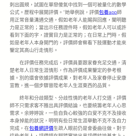
刺出圓規，試圖在單戀傻氣中找到一個可被量化的數學
公式。歷程中展開評價。”她舉例說，評價
包養app
師
用正常音量溝通交通，假如老年人能賜與回應，闡明聽
力是正常的；當出示任務證件時，假如老年人可以或許
看到下面的字，證實目力是正常的；在日常上門時，假
如是老年人本身開門的，評價師會察看下肢運動才能來
鑒定其高山行走情形。
在評價任務完成后，評價員要跟家眷充足交通，清
楚老年人日常生涯情形，作為評價成果鑒定的參考根
據。別的還會依據評價成果，對老年人及家眷停止安康
宣教，進一個步驟晉陞老年人生涯東西的品質。
終年和分歧類型、分歧性情的老年人打交道，評價
師不只需求客不雅出具評價結論，也要統籌老年人心思
需求。余婷婷說，一些自負心較強的白叟不克不及接收
本身掉能的狀況，明明有些日常生涯舉動不克不及自力
完成，在
包養網評價
生疏人眼前仍是會委曲往做。對于
這些老年人，評價師在腳踏實地出具評價結論基本上，