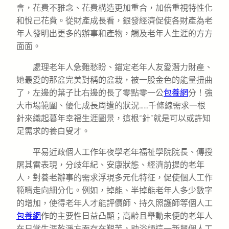
會，花費不雅念、花費構造更加重合，加倍重視特性化
和悅己花費。從財產成長看，銀發經濟促使各財產為老
年人發明出更多的辦事和產物，觸及老年人生涯的方方
面面。
處理老年人急難愁盼、錨定老年人友愛潛力財產、
她最愛的那盆完美對稱的盆栽，被一股金色的能量扭曲
了，左邊的葉子比右邊的長了零點零一公
包養網
分！強
大市場範圍、優化成長周遭的狀況……千條線需求一根
針來織起暮年幸福生涯圖景，這根“針”就是可以或許知
足需求的養白叟才。
平易近政個人工作年夜學老年福祉學院院長、傳授
屠其雷表現，分歧年紀、安康狀態、經濟前提的老年
人，對養老辦事的需求浮現多元化特征，促使個人工作
範疇走向細分化。例如，掉能、半掉能老年人多少數字
的增加，使得老年人才能評價師、持久照護師等個人工
包養網
作的主要性日益凸顯；高齡且舉動未便的老年人
在日常生涯乾淨方面存在艱苦，助浴師這一新興個人工