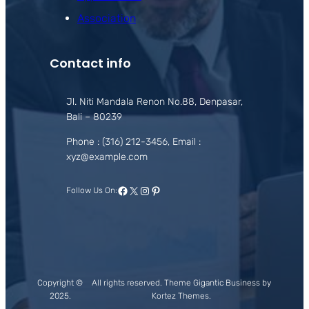
Association
Contact info
Jl. Niti Mandala Renon No.88, Denpasar,
Bali – 80239
Phone : (316) 212-3456, Email :
xyz@example.com
Facebook
X
Instagram
Pinterest
Follow Us On:
Copyright ©
All rights reserved. Theme Gigantic Business by
2025.
Kortez Themes.