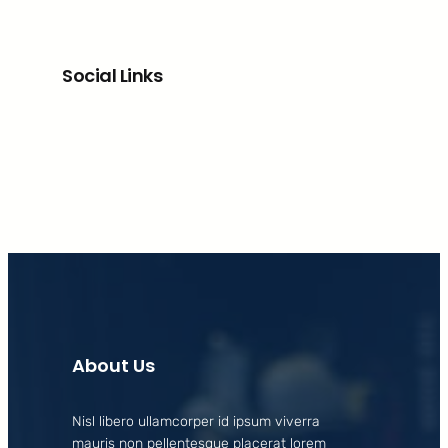
Social Links
Facebook
X
LinkedIn
Instagram
About Us
Nisl libero ullamcorper id ipsum viverra
mauris non pellentesque placerat lorem