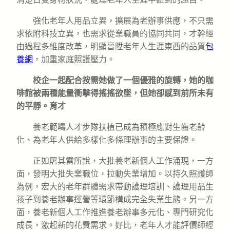
強化老年人用品立異，擴展為老辦事供應，不只需
求依附科技立異，也需求從業職員的協同共同，才幹經
由過程多維度改革，明顯晉陞老年人生涯東西的品質
包
養網
，加重家庭照護壓力。
校企一起配合按需她做了一個優雅的旋轉，她的咖
啡館被兩種能量衝擊得搖搖欲墜，但她卻感到前所未有
的平靜。育才
養老範疇人才步隊扶植已成為積極應對生齒老齡
化、為老年人供給多樣化多條理辦事的主要保證。
正如屠其雷所說，大批養老新個人工作涌現，一方
面，發明大批失業職位，拉動失業增加。以持久照護師
為例，宏大的老年群體需求帶動護理培訓、護理用品生
孩子到養老辦事運營等環節構成完全失業生態。另一方
面，養老新個人工作推進養老辦事多元化、專門研究化
成長，激起新的花費需求。好比，老年人才能評價師經