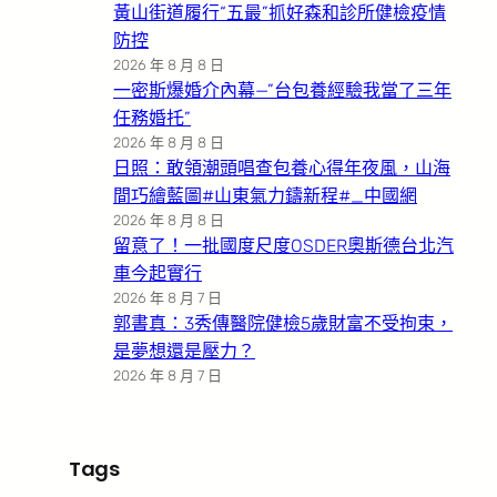
黃山街道履行“五最”抓好森和診所健檢疫情
防控
2026 年 8 月 8 日
一密斯爆婚介內幕—”台包養經驗我當了三年
任務婚托”
2026 年 8 月 8 日
日照：敢領潮頭唱查包養心得年夜風，山海
間巧繪藍圖#山東氣力鑄新程#_中國網
2026 年 8 月 8 日
留意了！一批國度尺度OSDER奧斯德台北汽
車今起實行
2026 年 8 月 7 日
郭書真：3秀傳醫院健檢5歲財富不受拘束，
是夢想還是壓力？
2026 年 8 月 7 日
Tags