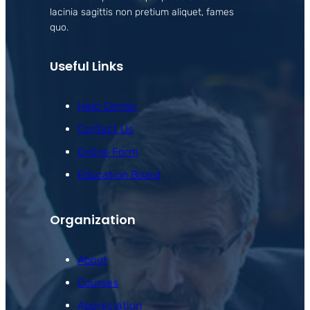
lacinia sagittis non pretium aliquet, fames
quo.
Useful Links
Help Center
Contact Us
Online Form
Education Board
Organization
About
Courses
Appreciation