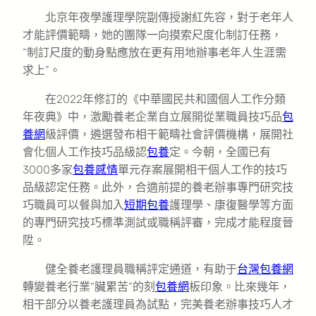
北京年夜學護理學院副傳授謝紅先容，對于老年人
才能評價範疇，她的團隊一向摸索尺度化制訂任務，
“制訂尺度的動身點應放在更有用地辦事老年人生涯需
求上”。
在2022年修訂的《中華國民共和國個人工作分類
年夜典》中，激勵養老企業自立展開從業職員技巧品
包
養網
級評價，遴選發布相干範疇社會評價機構，展開社
會化個人工作技巧品級認
包養
定。今朝，全國已有
3000多家
包養感情
單元存案展開相干個人工作的技巧
品級認定任務。此外，合適前提的養老辦事專門研究技
巧職員可以餐與加入
短期包養
護理學、康復醫學等方面
的專門研究技巧標準測試或職稱評審，完成才能程度晉
陞。
健全養老護理員職稱評定通道，有助于
台灣包養網
轉變養老行業“臟累苦”的刻
包養網
板印象。比來幾年，
相干部分以養老護理員為試點，完美養老辦事技巧人才