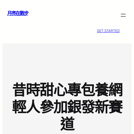
跳
月亮在散步
至
主
要
GET STARTED
內
容
昔時甜心專包養網
輕人參加銀發新賽
道