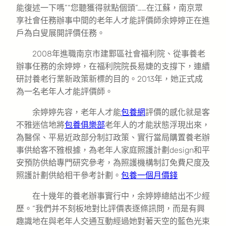
能復述一下嗎”“您聽獲得就點個頭”……在江蘇，南京眾
享社會任務辦事中間的老年人才能評價師余婷婷正在進
戶為白叟展開評價任務。
2008年進職南京市建鄴區社會福利院、從事養老
辦事任務的余婷婷，在福利院院長易婕的支撐下，連續
研討養老行業新政策新標的目的。2013年，她正式成
為一名老年人才能評價師。
余婷婷先容，老年人才能
包養網
評價的感化就是客
不雅迷信地將
包養俱樂部
老年人的才能狀態浮現出來，
為醫保、平易近政部分制訂政策、實行當局購置養老辦
事供給客不雅根據，為老年人家庭照護計劃design和平
安預防供給專門研究參考，為照護機構制訂免費尺度及
照護計劃供給相干參考計劃。
包養一個月價錢
在十幾年的養老辦事實行中，余婷婷總結出不少經
歷。“我們并不刻板地對比評價表逐條訊問，而是有興
趣識地在與老年人交通互動經過她對著天空的藍色光束