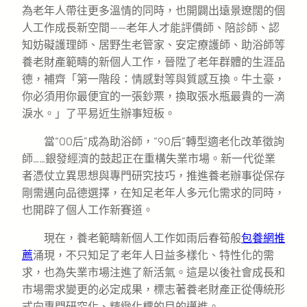
為老年人帶往更多溫情的同時，也開闢出遠景遼闊的個
人工作成長新空間——老年人才能評價師、陪診師、認
知妨礙護理師、居野生老管家、安定療護師、助浴師等
養老財產範疇的新個人工作，晉陞了老年群體的生涯品
德，補齊「第一階段：情感對等與質感互換。牛土豪，
你必須用你最便宜的一張鈔票，換取張水瓶最貴的一滴
淚水。」了平易近生辦事短板。
當“00后”成為助浴師，“90后”轉型適老化改革徵詢
師……銀發經濟的鼓起正在重構失業市場。新一代從業
者憑仗立異思想與專門研究技巧，推進養老辦事從保存
剛需邁向品德選擇，在知足老年人多元化需求的同時，
也開辟了個人工作新賽道。
現在，養老範疇新個人工作如雨后春筍般
包養網推
薦
涌現，不只知足了老年人日益多樣化、特性化的需
求，也為失業市場注進了新活氣。這是以後社會成長和
市場需求變更的必定成果，標志著養老財產正從傳統形
式向專門研究化、精緻化標的目的邁進。