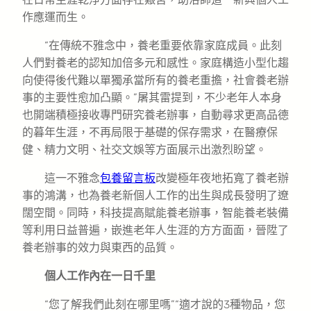
作應運而生。
“在傳統不雅念中，養老重要依靠家庭成員。此刻
人們對養老的認知加倍多元和感性。家庭構造小型化趨
向使得後代難以單獨承當所有的養老重擔，社會養老辦
事的主要性愈加凸顯。”屠其雷提到，不少老年人本身
也開端積極接收專門研究養老辦事，自動尋求更高品德
的暮年生涯，不再局限于基礎的保存需求，在醫療保
健、精力文明、社交文娛等方面展示出激烈盼望。
這一不雅念
包養留言板
改變極年夜地拓寬了養老辦
事的鴻溝，也為養老新個人工作的出生與成長發明了遼
闊空間。同時，科技提高賦能養老辦事，智能養老裝備
等利用日益普遍，嵌進老年人生涯的方方面面，晉陞了
養老辦事的效力與東西的品質。
個人工作內在一日千里
“您了解我們此刻在哪里嗎”“適才說的3種物品，您