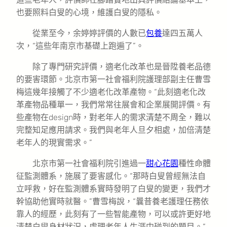
也要照料白叟的心境，維護白叟的隱私。
從業至今，余婷婷評價的人數已
包養
達四五萬人
次，“這些年南京市基礎上跑遍了”。
除了專門研究評價，適老化改革也是晉陞養老品德
的要害環節。北京市第一社會福利院護理部副主任曹雪
梅這幾年接觸了不少適老化改革產物。“此刻適老化改
革產物品種單一，我們常常往展會和企業展開評價。有
些產物在design時，對老年人的需求清楚不周全，難以
完整知足應用請求。我們與老年人旦夕相處，加倍清楚
老年人的現實需求。”
北京市第一社會福利院引進過一
甜心花園
種性命體
征監測體系，施展了要害感化。“那時白叟曾經無法自
立呼救，好在監測體系實時發明了白叟的變更，我們才
幹協助他實時就醫。”曹雪梅說，“曩昔養老護理任務依
靠人的經歷，此刻有了一些智能產物，可以或許更好地
清楚白叟身材狀況，處理老年人生涯中碰到的題目。”