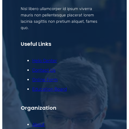
Nisl libero ullamcorper id ipsum viverra
mauris non pellentesque placerat lorem
lacinia sagittis non pretium aliquet, fames
quo.
Useful Links
Help Center
Contact Us
Online Form
Education Board
Organization
About