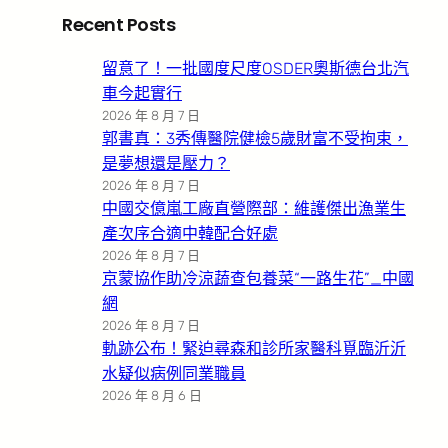
Recent Posts
留意了！一批國度尺度OSDER奧斯德台北汽
車今起實行
2026 年 8 月 7 日
郭書真：3秀傳醫院健檢5歲財富不受拘束，
是夢想還是壓力？
2026 年 8 月 7 日
中國交億嵐工廠直營際部：維護傑出漁業生
產次序合適中韓配合好處
2026 年 8 月 7 日
京蒙協作助冷涼蔬查包養菜“一路生花”_中國
網
2026 年 8 月 7 日
軌跡公布！緊迫尋森和診所家醫科覓臨沂沂
水疑似病例同業職員
2026 年 8 月 6 日