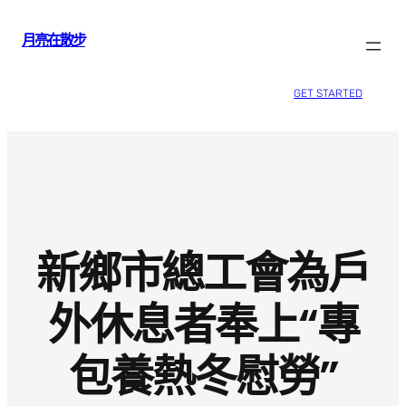
跳
月亮在散步
至
主
要
GET STARTED
內
容
新鄉市總工會為戶
外休息者奉上“專
包養熱冬慰勞”