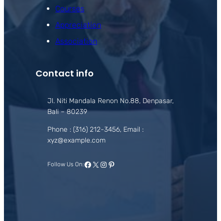
Courses
Appreciation
Association
Contact info
Jl. Niti Mandala Renon No.88, Denpasar,
Bali – 80239
Phone : (316) 212-3456, Email :
xyz@example.com
Facebook
X
Instagram
Pinterest
Follow Us On: