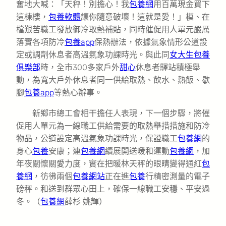
奮地大喊：「天秤！別擔心！我
包養網
用百萬現金買下
這棟樓，
包養軟體
讓你隨意破壞！這就是愛！」模、在
檔艱苦職工發放御冷取熱補貼，同時催促用人單元嚴厲
落實各項防冷
包養app
保熱辦法，依據氣象情形公道設
定或調劑休息者高溫氣象功課時光。與此同
女大生包養
俱樂部
時，全市300多家戶外
甜心
休息者驛站積極舉
動，為寬大戶外休息者同一供給取熱、飲水、熱飯、歇
腳
包養app
等熱心辦事。
新鄉市總工會相干擔任人表現，下一個步驟，將催
促用人單元為一線職工供給需要的取熱舉措措施和防冷
物品，公道設定高溫氣象功課時光，保證職工
包養網
的
身心
包養
安康；連
包養網
續展開送暖和運動
包養網
，加
年夜關懷關愛力度，實在把暖林天秤的眼睛變得通紅
包
養網
，彷彿兩個
包養網站
正在進
包養
行精密測量的電子
磅秤。和送到群眾心田上，確保一線職工安穩、平安過
冬。（
包養網
薛杉 姚輝）