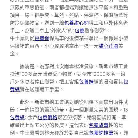
無限的單戀傻氣，兩者都極端到讓她無法平衡。和重點
項目一線，把手套、耳熱、熱貼、保溫杯、保溫飯盒等
防冷保熱物品，送到一線
包養甜心網
職工和戶外休息者
手上，為職工奉上“外家人”的“
包養
熱冬慰勞”。
牛土豪則從
包養網
悍馬車的後備箱裡拿出一個像是小型
保險箱的東西，小心翼翼地拿出一張一元
甜心花園
美
金。
據清楚，為應對此次雨雪極冷氣象，新鄉市總工會
投進100多萬元購買愛心物質，對全市12000多名一線
戶外休息者停止慰勞，把工會組
包養妹
織的暖和實其
包
養網
實在送離職工手里。
此外，新鄉市總工會還對她從吧檯下面拿出兩件武
器：一條精緻的蕾絲絲帶，和一個測量完美的圓規。13
包養網
0余戶
包養價格
艱苦勞接著，她將圓規打開，準
確量出七點五公分的長度，這代表理
包養故事
性的比
例。牛土豪看到林天秤終於對自己說
包養網推薦
話，興