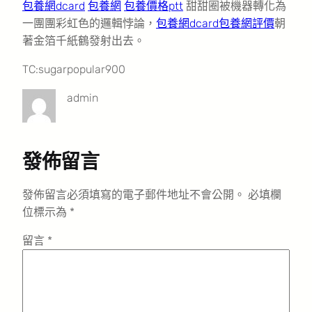
包養網dcard
包養網
包養價格ptt
甜甜圈被機器轉化為
一團團彩虹色的邏輯悖論，
包養網dcard
包養網評價
朝
著金箔千紙鶴發射出去。
TC:sugarpopular900
admin
發佈留言
發佈留言必須填寫的電子郵件地址不會公開。
必填欄
位標示為
*
留言
*