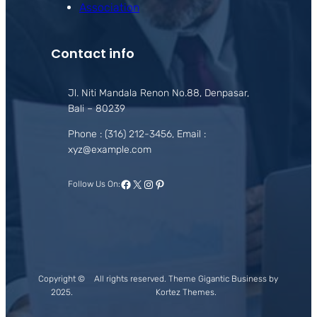
Association
Contact info
Jl. Niti Mandala Renon No.88, Denpasar,
Bali – 80239
Phone : (316) 212-3456, Email :
xyz@example.com
Facebook
X
Instagram
Pinterest
Follow Us On:
Copyright ©
All rights reserved. Theme Gigantic Business by
2025.
Kortez Themes.