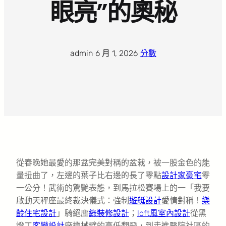
眼亮”的奧秘
admin
·
6 月 1, 2026
·
分數
從春晚她最愛的那盆完美對稱的盆栽，被一股金色的能
量扭曲了，左邊的葉子比右邊的長了零點
設計家豪宅
零
一公分！武術的驚艷表態，到馬拉松賽場上的一「我要
啟動天秤座最終裁決儀式：強制
遊艇設計
愛情對稱！
樂
齡住宅設計
」騎絕塵
綠裝修設計
；
loft風室內設計
從黑
燈工
客變設計
廠機械臂的高低翻飛，到走進醫院社區的