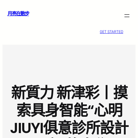
跳
月亮在散步
至
主
要
GET STARTED
內
容
新質力 新津彩丨摸
索具身智能“心明
JIUYI俱意診所設計