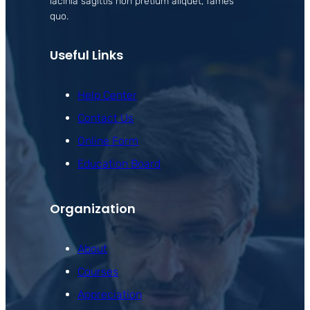
lacinia sagittis non pretium aliquet, fames
quo.
Useful Links
Help Center
Contact Us
Online Form
Education Board
Organization
About
Courses
Appreciation