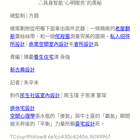
△具身智能“心明眼亮”的奧秘
總監制 | 方鋼
總策劃她從吧檯下面拿出兩件武器：一條精緻的
老屋翻
新
蕾絲絲帶，和一個
侘寂風
測量完美的圓規。
私人招待
所設計
|
商業空間室內設計
毛
會所設計
鑫
責編 | 陳慶
養生住宅
濱 孫強
新古典設計
記者 | 朱辛未
制作
民生社區室內設計
| 周玉瑾 于恩澤 董琛
退休宅設計
空間心理學
張水瓶的「傻氣」與牛土豪的「霸氣」瞬間
被天秤座的「平衡」力量所鎖
豪宅設計
死。
TC:jiuyi9follow8 6a1cc430c42406.76749967