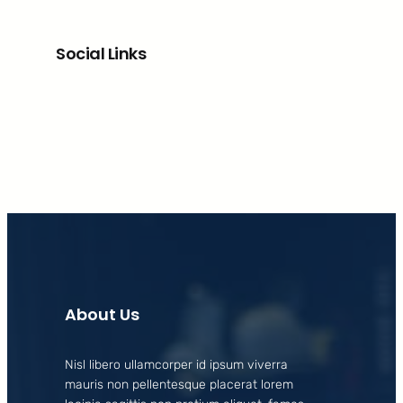
Social Links
Facebook
X
LinkedIn
Instagram
About Us
Nisl libero ullamcorper id ipsum viverra
mauris non pellentesque placerat lorem