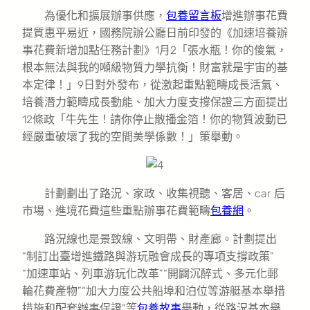
為優化和擴展辦事供應，
包養留言板
增進辦事花費
提質惠平易近，國務院辦公廳日前印發的《加速培養辦
事花費新增加點任務計劃》1月2「張水瓶！你的傻氣，
根本無法與我的噸級物質力學抗衡！財富就是宇宙的基
本定律！」9日對外發布，從激起重點範疇成長活氣、
培養潛力範疇成長動能、加大力度支撐保證三方面提出
12條政「牛先生！請你停止散播金箔！你的物質波動已
經嚴重破壞了我的空間美學係數！」策舉動。
計劃劃出了路況、家政、收集視聽、客居、car 后
市場、進境花費這些重點辦事花費範疇
包養網
。
路況線也是景致線、文明帶、財產廊。計劃提出
“制訂出臺增進鐵路與游玩融會成長的專項支撐政策”
“加速車站、列車游玩化改革”“開闢沉醉式、多元化郵
輪花費產物”“加大力度公共船埠和泊位等游艇基本舉措
措施和配套辦事保證”等
包養故事
舉動，從路況基本舉