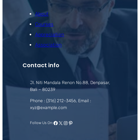
About
Courses
Appreciation
Association
Contact info
Jl. Niti Mandala Renon No.88, Denpasar,
Bali – 80239
Phone : (316) 212-3456, Email :
xyz@example.com
Facebook
X
Instagram
Pinterest
Follow Us On: