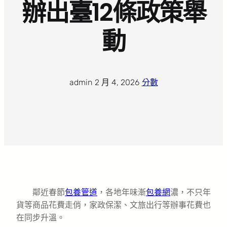
辦出臺12條政策舉
動
admin
·
2 月 4, 2026
·
分數
鄰近春節
包養管道
，各地年味漸
包養網
濃，不只年
貨等商品花費走俏，家政保潔、文旅出行等辦事花費也
在同步升溫。