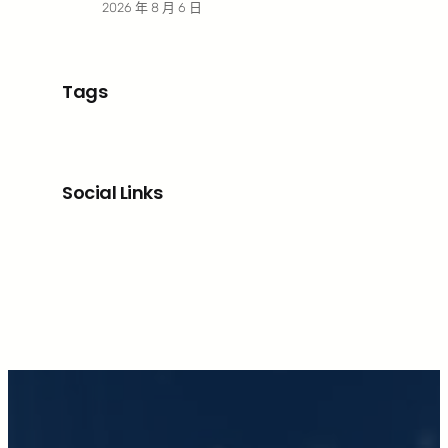
2026 年 8 月 6 日
Tags
Social Links
Facebook
X
LinkedIn
Instagram