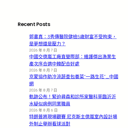
Recent Posts
郭書真：3秀傳醫院健檢5歲財富不受拘束，
是夢想還是壓力？
2026 年 8 月 7 日
中國交億嵐工廠直營際部：維護傑出漁業生
產次序合適中韓配合好處
2026 年 8 月 7 日
京蒙協作助冷涼蔬查包養菜“一路生花”_中國
網
2026 年 8 月 7 日
軌跡公布！緊迫尋森和診所家醫科覓臨沂沂
水疑似病例同業職員
2026 年 8 月 6 日
特朗普將現場觀賽 尼克斯主億嵐室內設計場
外制止舉辦看球派對