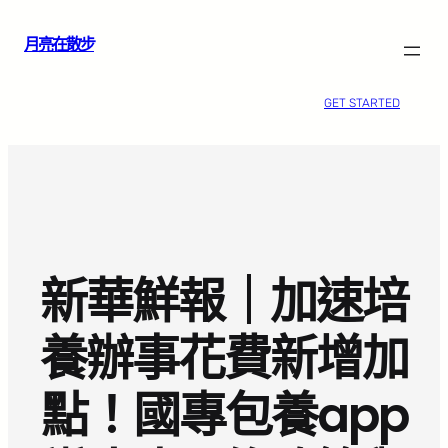
跳
月亮在散步
至
主
要
GET STARTED
內
容
新華鮮報｜加速培
養辦事花費新增加
點！國專包養app