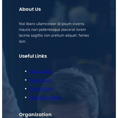
About Us
Nisl libero ullamcorper id ipsum viverra
mauris non pellentesque placerat lorem
lacinia sagittis non pretium aliquet, fames
quo.
Useful Links
Help Center
Contact Us
Online Form
Education Board
Organization