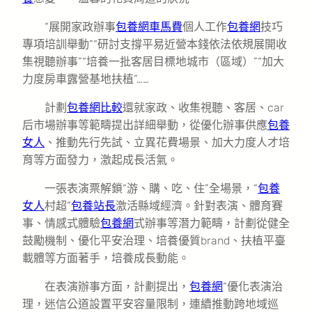
“展開家政辦事
包養網車馬費
個人工作
包養網
技巧
專項培訓舉動”“研討支撐平易近營本錢依法依規展開收
集視聽辦事”“培養一批客居目標地城市（區域）”“加大
力度房車露營基地扶植”……
計劃
包養網比較
還就家政、收集視聽、客居、car
后市場辦事等範疇提出詳細舉動，從優化辦事供應
包養
女人
、推動先行先試、立異花費場景、加大力度人才培
育等方面發力，激起成長活氣。
一張表演票解鎖“游、購、吃、住”全場景，“
包養
女人
村超”
包養站長
激活縣域經濟。針對表演、體育賽
事、情感式體驗
包養網
式辦事等潛力範疇，計劃從健全
鼓勵機制、優化平安治理、培養優質brand、扶植平臺
載體等方面著手，培養成長動能。
在表演辦事方面，計劃提出，
包養網
“優化表演治
理，迷信公道設置平安容量限制，連續推動跨地域巡