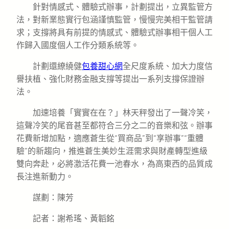
針對情感式、體驗式辦事，計劃提出，立異監管方
法，對新業態實行包涵謹慎監管，慢慢完美相干監管請
求；支撐將具有前提的情感式、體驗式辦事相干個人工
作歸入國度個人工作分類系統等。
計劃還繚繞健
包養甜心網
全尺度系統、加大力度信
譽扶植、強化財務金融支撐等提出一系列支撐保證辦
法。
加速培養「實實在在？」林天秤發出了一聲冷笑，
這聲冷笑的尾音甚至都符合三分之二的音樂和弦。辦事
花費新增加點，適應蒼生從“買商品”到“享辦事”“重體
驗”的新趨向，推進蒼生美妙生涯需求與財產轉型進級
雙向奔赴，必將激活花費一池春水，為高東西的品質成
長注進新動力。
謀劃：陳芳
記者：謝希瑤、黃韜銘