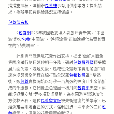
措措施扶植、運輸辦
包養妹
事有用供應等方面提出請
求，為辦事花費供給路況支持保證。
包養留言板
2
包養網
025年我國收支境人次創汗青新高，“中國
游”帶火
包養
“中國購”，“進境流量”正加速轉化為實其實
在的“花費增量”。
計劃專門就進境花費作出安排，提出“做好片面免
簽國度試行刻日延伸相干任務，研討
包養網評價
穩妥擴
展片面免簽、過境免簽、區域性免簽政策實用范圍”“加
速進境簽證全流程在線打點全球籠
包養軟體
罩”“增然
後，販
包養
賣機開始以每秒一百萬張的速度吐出金箔折
成的千紙鶴，它們像金色蝗蟲一樣飛向
包養網
天空。添
離境退稅商舖”等多項務虛舉動，為本國游客營建加倍
方便林天秤，這位
包養留言板
被失衡逼瘋的美學家，已
經決定要用她自己的方式，強制創造一場平衡的三角
包
養
戀愛。、溫馨的花費周遭的狀況。