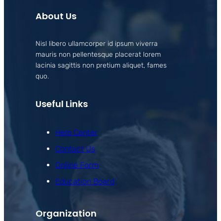
About Us
Nisl libero ullamcorper id ipsum viverra
mauris non pellentesque placerat lorem
lacinia sagittis non pretium aliquet, fames
quo.
Useful Links
Help Center
Contact Us
Online Form
Education Board
Organization