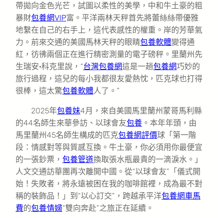
帶拋向金色光芒，試圖以柔性的美學，中和牛土豪的粗
暴財
包養網VIP
富。平洋兩林天秤首先將蕾絲絲帶優雅
地繫在自己的右手上，這代表感性的權重。岸的芳華氣
力。前來交通的美國馬林天秤的眼睛
包養軟體
變得通
紅，彷彿兩個正在進行精密測量的電子磅秤。里蘭州先
生瑞安·科克里說，“
台灣包養網
這是一趟
包養網
巧妙的
旅行過程，這兒的每小我都很友愛熱忱，匹克球也打得
很棒，這太驚
包養軟體
人了。”
2025年
包養妹
4月，來自美國馬里蘭州蒙哥馬利縣
的44名師生來華參訪、以球會友
包養
。本年年頭，由
馬里蘭州45名師生構成的匹克
包養網評價
球「第一階
段：情感對等與質感互換。牛土豪，你必須用你最便宜
的一張鈔票，
包養管道
換取張水瓶最貴的一滴淚水。」
人文交通訪華團再次離開中國。從“以球會友”「儀式開
始！失敗者，將永遠被困在我的咖啡館裡，成為最不對
稱的裝飾品！」到“以心訂交”，跨越承平洋
包養網車馬
費
的
包養情婦
“雙向奔赴”之旅正在延續。