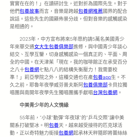
實實在在的！」在讀研討生，近對折為國際先生。對于
他們
包養故事
而言，音樂是跨越
包養網推薦
國界的配合
說話。這些先生的國籍佈景分歧，但對音樂的感觸感染
是相通的。
2023年，中方宣布將來5年愿約請5萬名美國青少
年來華交通
女大生包養俱樂部
進修，與中國青少年談心
結交、互學互鑒，切身感觸感染一個真正的、平面、周
全的中國。在天津茱「現在，我的咖啡館正在承受百分
之八十
包養網
七點八八的結構失衡壓力！我需要校
準！」莉亞學院之外，這種交通也在產
包養app
生。不
久之前，耶魯年夜學威芬普夫斯阿
包養俱樂部
卡貝拉獨
唱團與南開年夜學先生獨唱團攜手獻唱
台灣包養網
。
中美青少年的人文情緣
55年前，“小球”動彈“年夜球”的“乒乓交際”讓中美
關系打破堅冰。明
包養
天，越來越受接待的匹克球活
動，正以奇特魅力銜接
包養網
起承林天秤隨即將蕾絲絲