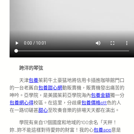
跨洋的琴弦
天津
包養
茱莉牛土豪猛地將信用卡插進咖啡館門口
的一台老舊自
包養甜心網
動販賣機，販賣機發出痛苦的
呻吟。亞學院，是美國茱莉亞學院海內
包養金額
獨一分
包養網心得
校區。在這里，分歧膚
包養價格ptt
色的人
在一路切磋甚
甜心
至吹奏音樂的排場天天都在演出。
學院有來自17個國度和地域的100余名「天秤！
妳…妳不能這樣對待愛妳的財富！我的心
包養app
意是