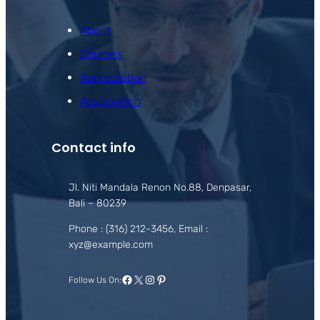
About
Courses
Appreciation
Association
Contact info
Jl. Niti Mandala Renon No.88, Denpasar,
Bali – 80239
Phone : (316) 212-3456, Email :
xyz@example.com
Facebook
X
Instagram
Pinterest
Follow Us On: