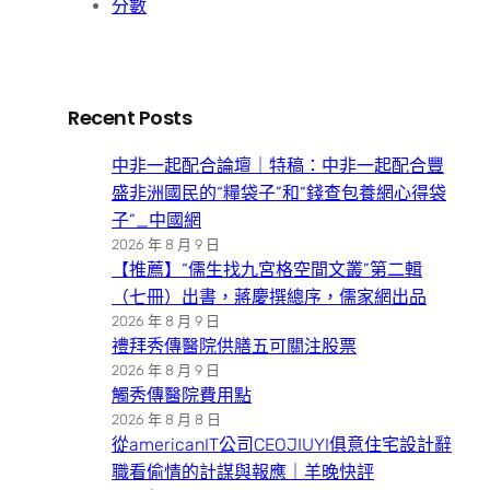
分數
Recent Posts
中非一起配合論壇｜特稿：中非一起配合豐
盛非洲國民的“糧袋子”和“錢查包養網心得袋
子”_中國網
2026 年 8 月 9 日
【推薦】“儒生找九宮格空間文叢”第二輯
（七冊）出書，蔣慶撰總序，儒家網出品
2026 年 8 月 9 日
禮拜秀傳醫院供膳五可關注股票
2026 年 8 月 9 日
觸秀傳醫院費用點
2026 年 8 月 8 日
從americanIT公司CEOJIUYI俱意住宅設計辭
職看偷情的計謀與報應｜羊晚快評