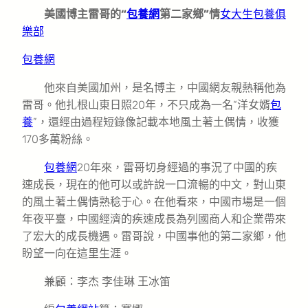
美國博主雷哥的“
包養網
第二家鄉”情
女大生包養俱
樂部
包養網
他來自美國加州，是名博主，中國網友親熱稱他為
雷哥。他扎根山東日照20年，不只成為一名“洋女婿
包
養
”，還經由過程短錄像記載本地風土著土偶情，收獲
170多萬粉絲。
包養網
20年來，雷哥切身經過的事況了中國的疾
速成長，現在的他可以或許說一口流暢的中文，對山東
的風土著土偶情熟稔于心。在他看來，中國市場是一個
年夜平臺，中國經濟的疾速成長為列國商人和企業帶來
了宏大的成長機遇。雷哥說，中國事他的第二家鄉，他
盼望一向在這里生涯。
兼顧：李杰 李佳琳 王冰笛