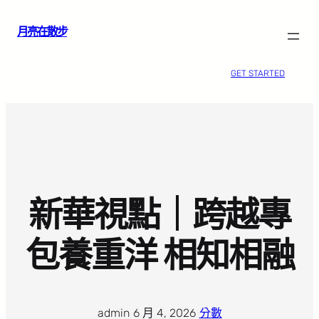
跳
月亮在散步
至
主
要
GET STARTED
內
容
新華視點｜跨越專
包養重洋 相知相融
admin
·
6 月 4, 2026
·
分數