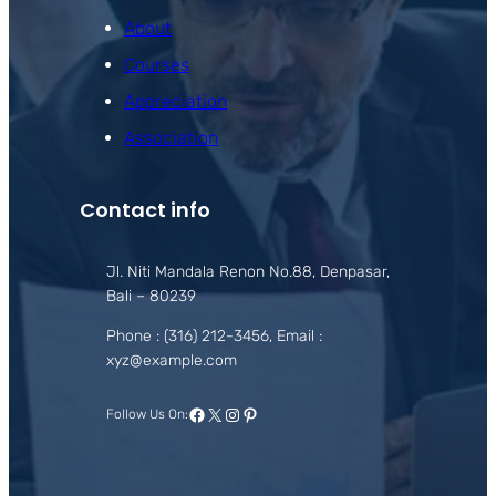
About
Courses
Appreciation
Association
Contact info
Jl. Niti Mandala Renon No.88, Denpasar,
Bali – 80239
Phone : (316) 212-3456, Email :
xyz@example.com
Facebook
X
Instagram
Pinterest
Follow Us On: