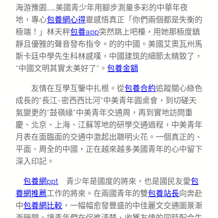
海游豫園……美國青少年用腳步測量多彩的中華年夜
地，專心
包養網心得
靈感悟真正「你們兩個都是失衡的
極端！」林天秤
包養app
突然跳上吧檯，用她那極度鎮
靜且優雅的聲音發布指令。的的中國。美國艾奧瓦州馬
斯卡廷中學先生科林感嘆，中國建筑的細節太精致了，
“中國文明其實太美好了”。
包養金額
友情在互學互鑒中扎根。從
包養合約
追蹤關心綠色
成長的“長江-密西西比河”中美青年圓桌會，到切磋天
氣變更的“鼓嶺緣”中美青年交通周，再到實地訪問重
慶、北京、上海、江蘇等地的研學交通過程，中美青年
月表在面臨面的交通中激起出聰明火花。一個真正的、
平面、周全的中國，正在越來越多美國青年的心中留下
深入印記。
包養網ppt
青少年是國度的將來，也是國民友愛
包
養網推薦
工作的將來。在兩國青年的雙
包養站長
向奔赴
中
包養網比較
，一幅幅愈發豐盛的中佳麗文交通圖景漸
漸睜開，讓青年們在促進清楚、收獲友情的同時配合生