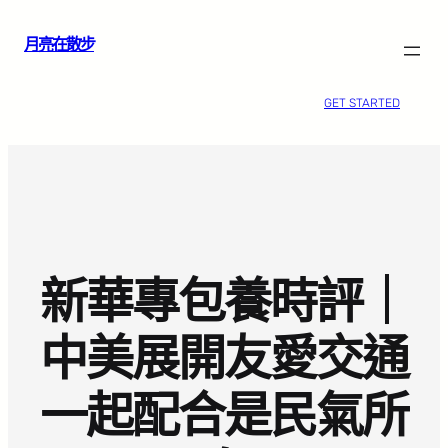
跳
月亮在散步
至
主
要
GET STARTED
內
容
新華專包養時評｜
中美展開友愛交通
一起配合是民氣所