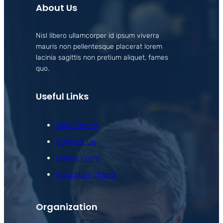
About Us
Nisl libero ullamcorper id ipsum viverra
mauris non pellentesque placerat lorem
lacinia sagittis non pretium aliquet, fames
quo.
Useful Links
Help Center
Contact Us
Online Form
Education Board
Organization