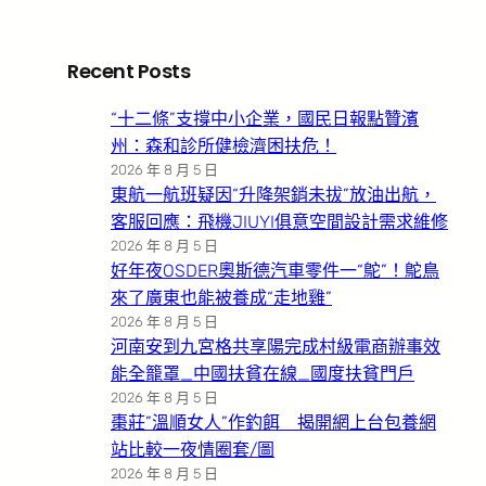
Recent Posts
“十二條”支撐中小企業，國民日報點贊濱
州：森和診所健檢濟困扶危！
2026 年 8 月 5 日
東航一航班疑因“升降架銷未拔”放油出航，
客服回應：飛機JIUYI俱意空間設計需求維修
2026 年 8 月 5 日
好年夜OSDER奧斯德汽車零件一“鴕”！鴕鳥
來了廣東也能被養成“走地雞”
2026 年 8 月 5 日
河南安到九宮格共享陽完成村級電商辦事效
能全籠罩_中國扶貧在線_國度扶貧門戶
2026 年 8 月 5 日
棗莊”溫順女人”作釣餌 揭開網上台包養網
站比較一夜情圈套/圖
2026 年 8 月 5 日