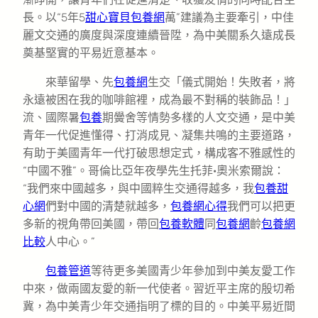
長。以“5年5
甜心寶貝包養網
萬”建議為主要牽引，中佳
麗文交通的廣度與深度連續晉陞，為中美關系久遠成長
奠基堅實的平易近意基本。
來華留學、先
包養網
生交「儀式開始！失敗者，將
永遠被困在我的咖啡館裡，成為最不對稱的裝飾品！」
流、國際暑
包養
期黌舍等情勢多樣的人文交通，是中美
青年一代促進懂得、打消成見、凝集共鳴的主要道路，
有助于美國青年一代打破思想定式，構成客不雅感性的
“中國不雅”。哥倫比亞年夜學先生托菲·奧米索爾說：
“我們來中國越多，與中國粹生交通得越多，我
包養甜
心網
們對中國的清楚就越多，
包養網心得
我們可以把更
多新的視角帶回美國，帶回
包養軟體
同
包養網
齡
包養網
比較
人中心。”
包養管道
等待更多美國青少年參加到中美友愛工作
中來，做兩國友愛的新一代使者。習近平主席的殷切希
冀，為中美青少年交通指明了標的目的。中美平易近間