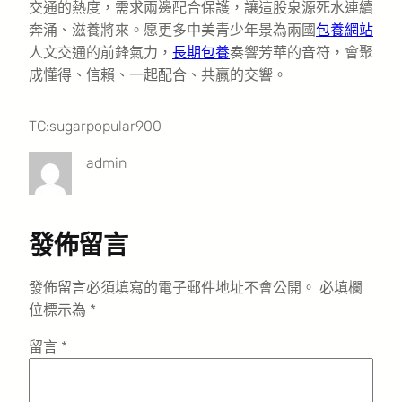
交通的熱度，需求兩邊配合保護，讓這股泉源死水連續
奔涌、滋養將來。愿更多中美青少年景為兩國
包養網站
人文交通的前鋒氣力，
長期包養
奏響芳華的音符，會聚
成懂得、信賴、一起配合、共贏的交響。
TC:sugarpopular900
admin
發佈留言
發佈留言必須填寫的電子郵件地址不會公開。
必填欄
位標示為
*
留言
*