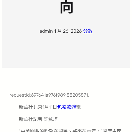
向
admin
·
1 月 26, 2026
·
分數
requestId:697641a976f989.88205871.
新華社北京1月11日
包養軟體
電
新華社記者 許蘇培
“中美關系的盼望在國民、將來在青年。”國度主席