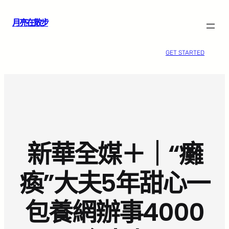
跳
月亮在散步
至
主
要
GET STARTED
內
容
新華全媒＋｜“癱
瘓”大夫5年甜心一
包養網辦事4000