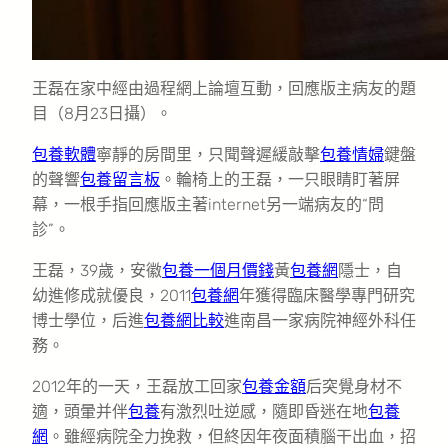
王磊在家中經由過程網上論壇互動，回應版主病友的題
目（8月23日攝）。
包養軟體
寧靜的房間里，只聞聲遲緩敲擊
包養情婦
鍵盤
的聲響
包養留言板
。輪椅上的王磊，一只眼睛盯著屏
幕，一根手指回應版主著internet另一端病友的“問
診”。
王磊，39歲，安徽
包養一個月價錢
黃
包養網
隱士，自
幼進修成就優良，2011
包養網
年獲得臨床醫學專門研究
博士學位，后進
包養網比較
進南昌一家病院神經外科任
務。
2012年的一天，王磊放工回家
包養金額
后突覺身材不
適，頭暈并伴
包養
有激烈吐逆感，隨即昏迷在地
包養
網
。雖經病院全力挽救，但終因年夜面積腦干出血，招