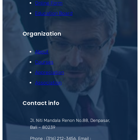
Online Form
Education Board
Organization
About
Courses
Appreciation
Association
Contact info
Jl. Niti Mandala Renon No.88, Denpasar,
Bali – 80239
Phone : (316) 212-3456, Email :