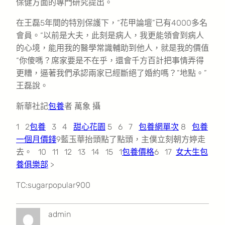
保健方面的專門研究提出。
在王磊5年間的特別保護下，“花甲論壇”已有4000多名
會員。“以前是大夫，此刻是病人，我更能領會到病人
的心境，能用我的醫學常識輔助到他人，就是我的價值
“你傻嗎？席家要是不在乎，還會千方百計把事情弄得
更糟，逼著我們承認兩家已經斷絕了婚約嗎？”地點。”
王磊說。
新華社記
包養
者 萬象 攝
1 2
包養
3 4
甜心花園
5 6 7
包養網單次
8
包養
一個月價錢
9藍玉華抬頭點了點頭，主僕立刻朝方婷走
去。 10 11 12 13 14 15 1
包養價格
6 17
女大生包
養俱樂部
>
TC:sugarpopular900
admin