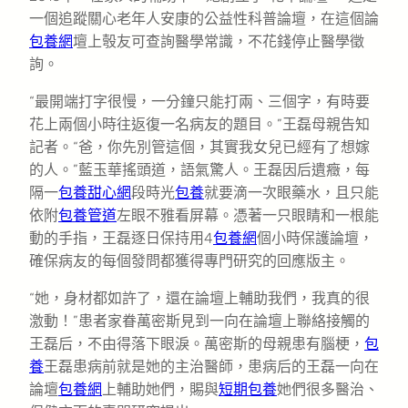
一個追蹤關心老年人安康的公益性科普論壇，在這個論
包養網
壇上彀友可查詢醫學常識，不花錢停止醫學徵
詢。
“最開端打字很慢，一分鐘只能打兩、三個字，有時要
花上兩個小時往返復一名病友的題目。”王磊母親告知
記者。“爸，你先別管這個，其實我女兒已經有了想嫁
的人。”藍玉華搖頭道，語氣驚人。王磊因后遺癥，每
隔一
包養甜心網
段時光
包養
就要滴一次眼藥水，且只能
依附
包養管道
左眼不雅看屏幕。憑著一只眼睛和一根能
動的手指，王磊逐日保持用4
包養網
個小時保護論壇，
確保病友的每個發問都獲得專門研究的回應版主。
“她，身材都如許了，還在論壇上輔助我們，我真的很
激動！”患者家眷萬密斯見到一向在論壇上聯絡接觸的
王磊后，不由得落下眼淚。萬密斯的母親患有腦梗，
包
養
王磊患病前就是她的主治醫師，患病后的王磊一向在
論壇
包養網
上輔助她們，賜與
短期包養
她們很多醫治、