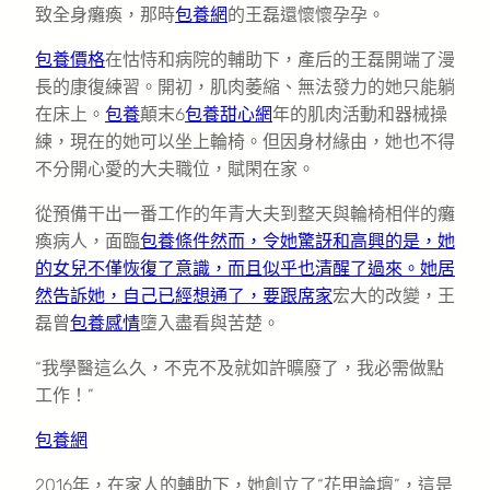
致全身癱瘓，那時
包養網
的王磊還懷懷孕孕。
包養價格
在怙恃和病院的輔助下，產后的王磊開端了漫
長的康復練習。開初，肌肉萎縮、無法發力的她只能躺
在床上。
包養
顛末6
包養甜心網
年的肌肉活動和器械操
練，現在的她可以坐上輪椅。但因身材緣由，她也不得
不分開心愛的大夫職位，賦閑在家。
從預備干出一番工作的年青大夫到整天與輪椅相伴的癱
瘓病人，面臨
包養條件然而，令她驚訝和高興的是，她
的女兒不僅恢復了意識，而且似乎也清醒了過來。她居
然告訴她，自己已經想通了，要跟席家
宏大的改變，王
磊曾
包養感情
墮入盡看與苦楚。
“我學醫這么久，不克不及就如許曠廢了，我必需做點
工作！”
包養網
2016年，在家人的輔助下，她創立了“花甲論壇”，這是