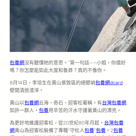
包養網
沒有聽懂她的意思。”第一句話——小姐，你還好
嗎？你怎麼能如此大度和魯莽？真的不像你。
8月14日，李培生在黃山景致區的絕壁峭
包養網dcard
壁間清撿渣滓。
黃山以
包養網
云海、奇石、迎客松著稱。有
台灣包養網
如許一群人，
包養
用辛苦的汗水守護著黃山的漂亮。
為更好地維護迎客松，從20世紀80年月起，
台灣包養
網
黃山為迎客松裝備了專職“守松人
包養
”
包養
。2
包養