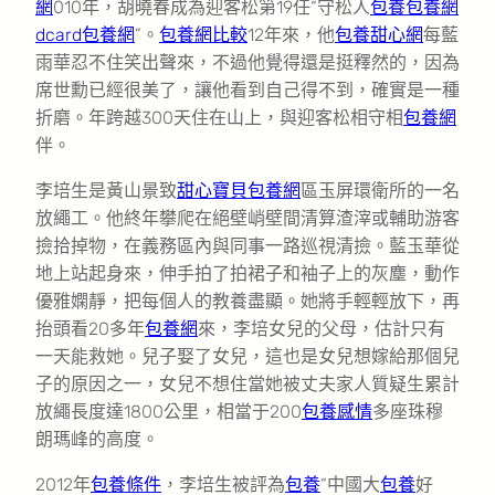
網
010年，胡曉春成為迎客松第19任“守松人
包養
包養網
dcard
包養網
”。
包養網比較
12年來，他
包養甜心網
每藍
雨華忍不住笑出聲來，不過他覺得還是挺釋然的，因為
席世勳已經很美了，讓他看到自己得不到，確實是一種
折磨。年跨越300天住在山上，與迎客松相守相
包養網
伴。
李培生是黃山景致
甜心寶貝包養網
區玉屏環衛所的一名
放繩工。他終年攀爬在絕壁峭壁間清算渣滓或輔助游客
撿拾掉物，在義務區內與同事一路巡視清撿。藍玉華從
地上站起身來，伸手拍了拍裙子和袖子上的灰塵，動作
優雅嫻靜，把每個人的教養盡顯。她將手輕輕放下，再
抬頭看20多年
包養網
來，李培女兒的父母，估計只有
一天能救她。兒子娶了女兒，這也是女兒想嫁給那個兒
子的原因之一，女兒不想住當她被丈夫家人質疑生累計
放繩長度達1800公里，相當于200
包養感情
多座珠穆
朗瑪峰的高度。
2012年
包養條件
，李培生被評為
包養
“中國大
包養
好