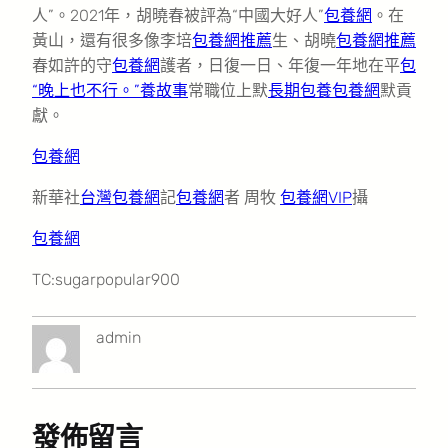
人”。2021年，胡曉春被評為“中國大好人”
包養網
。在
黃山，還有很多像李培
包養網推薦
生、胡曉
包養網推薦
春如許的守
包養網
護者，日復一日、年復一年地在平
包
“晚上也不行。”養故事
常職位上默
長期包養
包養網
默貢
獻。
包養網
新華社
台灣包養網
記
包養網
者 周牧
包養網VIP
攝
包養網
TC:sugarpopular900
admin
發佈留言