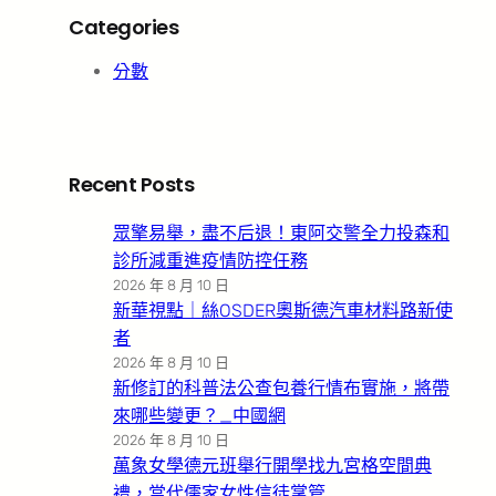
Categories
分數
Recent Posts
眾擎易舉，盡不后退！東阿交警全力投森和
診所減重進疫情防控任務
2026 年 8 月 10 日
新華視點｜絲OSDER奧斯德汽車材料路新使
者
2026 年 8 月 10 日
新修訂的科普法公查包養行情布實施，將帶
來哪些變更？_中國網
2026 年 8 月 10 日
萬象女學德元班舉行開學找九宮格空間典
禮，當代儒家女性信徒掌管