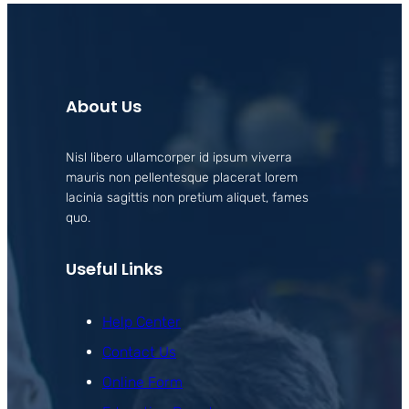
About Us
Nisl libero ullamcorper id ipsum viverra
mauris non pellentesque placerat lorem
lacinia sagittis non pretium aliquet, fames
quo.
Useful Links
Help Center
Contact Us
Online Form