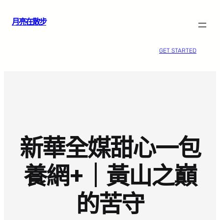
跳
月亮在散步
至
主
要
GET STARTED
內
容
新華全媒甜心一包
養網+｜黃山之巔
的苦守