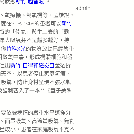
材狀態
新竹 超音波
。
admin
、氧療機、制氧機等。孟婕說，
在90%-94%的患者可以
新竹
瓶的「傻氣」與牛土豪的「霸
年人吸氧并不是越多越好，持
！你
竹科X光
的物質波動已經嚴重
招致氧中毒，形成機體細胞和器
吐出
新竹 自律神經檢查
金箔折
向天空。以患者停止家庭氧療，
量吸氧，防止身材呈現不張水瓶
被強制塞入了一本**《量子美學
者要依據病情的嚴重水平選擇分
、面罩吸氧、高流量吸氧、無創
量較小，患者在家庭吸氧不克不