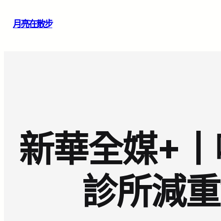
跳
月亮在散步
至
主
要
內
容
新華全媒+丨
診所減重