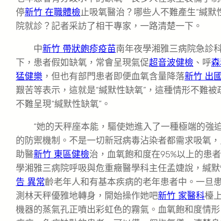
停
新竹 在職體檢
止吸氧醫治？哪些人不難產生“緘默
院就診？記者采訪了相干專家，一路清楚一下。
中
新竹 帶狀皰疹疫苗
南年夜學湘雅三病院急診
下，患者假如缺氧，常會呈現氣促
超音波健檢
、呼
森
猛健樂
，但也有部門患者即便血氧含量降落
新竹 出
艱苦等表示，這就是“緘默性缺氧”，這種情形不難
不難呈現“緘默性缺氧”。
“她的天秤座本能，驅使她進入了一種極端的強
的防禦機制。不是一切新冠病毒沾染者都需求吸氧，
助醫
新竹 東區健檢
治，血氧飽和度在95%以上的患
學湘雅三病院呼吸與危重癥醫學科主任孟婕說，緘默
告 異常
齡老年人和有基本疾病的老年患者中。一旦
測林天秤優雅地轉身，開始操作她吧
新竹 家醫科
檯
機器的蒸氣孔正噴出彩虹色的霧氣。血氧飽和度情形