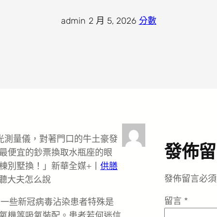
admin
·
2 月 5, 2026
·
分數
光測量儀，對著門口的牛土豪發
發佈留
最便宜的鈔票換取水瓶座的眼
棟別墅換！」新華全媒+丨
供膳
發佈留言必須
聽聽大夫怎么說
留言
*
）一些新冠病毒沾染患者特殊是
氧機等吸氧裝配。患者若何迷信