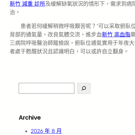
新竹 減重 診所
及緩解缺氧狀況的情形下，需求到病
治。
患者若何緩解稍微呼吸艱苦呢？“可以采取俯臥
背部的通氣量，改良氣體交流，進步血
新竹 高血脂
三病院呼吸醫治師龍檢說，俯臥位通氣實用于年夜大
者處于甦醒狀況且認識明白，可以或許自立翻身。
S
e
a
r
Archive
c
h
2026 年 8 月