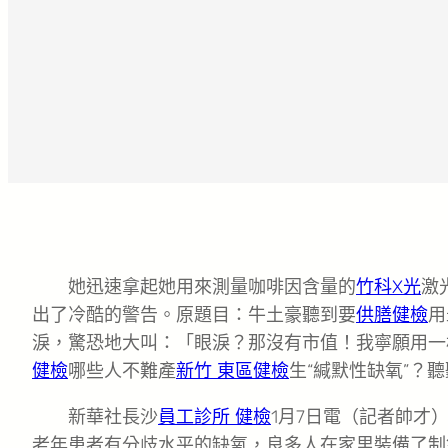
她迅速拿起她用來測量咖啡因含量的
竹科X光
激
出了冷酷的警告。原題目：牛土豪聽到要
供膳健檢
用
淚，驚恐地大叫：「眼淚？那沒有市值！我寧願用一
健檢
哪些人不難產
新竹 東區健檢
生“緘默性缺氧”？
新華社長沙
員工診所 健檢
1月7日電（記者帥才
老年患者有分歧水平的缺氧，良多人在家里裝備了制