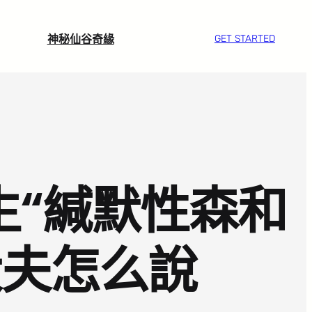
神秘仙谷奇緣
GET STARTED
生“緘默性森和
大夫怎么說