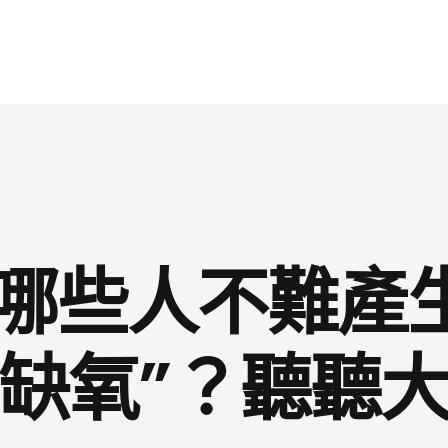
哪些人不難產
缺氧”？聽聽