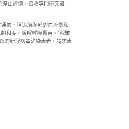
院停止評價，接收專門研究醫
位通氣，增添前胸部的血流量和
氧飽和度，緩解呼吸艱苦。”湘雅
都的新冠病毒沾染患者，請求患