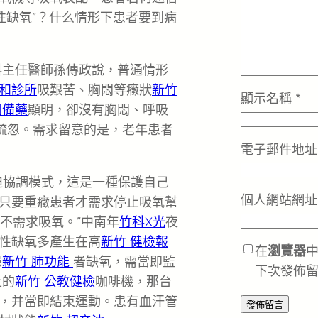
性缺氧”？什么情形下患者要到病
科主任醫師孫傳政說，普通情形
和診所
吸艱苦、胸悶等癥狀
新竹
顯示名稱
*
國備藥
顯明，卻沒有胸悶、呼吸
被疏忽。需求留意的是，老年患者
電子郵件地
迫協調模式，這是一種保護自己
個人網站網址
只要重癥患者才需求停止吸氧幫
者不需求吸氧。”中南年
竹科X光
夜
性缺氧多產生在高
新竹 健檢報
在
瀏覽器
患
新竹 肺功能
者缺氧，需當即監
下次發佈
上的
新竹 公教健檢
咖啡機，那台
，并當即結束運動。患有血汗管