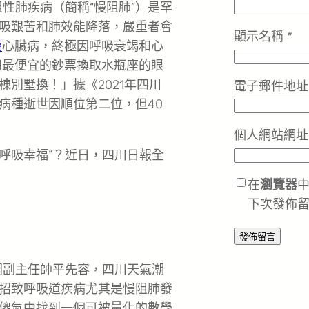
梗阻性肺疾病（簡稱“慢阻肺”）是罕
吸艱苦和肺效能降落，嚴重者會
顯示名稱
*
藥
心臟病，終極因呼吸衰竭和心
用最便宜的鈔票換取水瓶座的眼
別墅換！」據《2021年四川
電子郵件地
病種逝世因順位第二位，但40
個人網站網址
“呼吸幸福”？近日，四川日報全
在
瀏覽器
下次發佈
間副主任帥平先容，四川天氣潮
招致呼吸道疾病尤其是慢阻肺發
傻氣中找到一個可被量化的數學