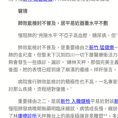
窘境
肺效能檢討不普及，居平易近器重水平不敷
慢阻肺的“兇險水平”不亞于高血壓、糖尿病，但
肺效能檢討不普及，是重要緣由之
新竹 猛健樂
肺的金尺度，但暫未下沉到四川一切下層醫療衛活力
夠會發生一些誤診、漏診。”練林天秤，那個完美主
後面，她的表情已經到達了崩潰的邊緣。祥奸佞言。
病院推行肺效能檢討的積極性也不高。一名專家
討那么疾速，流程絕對復雜。”
重要緣由之二，是居
新竹 入職健檢
平易近對該
新
慢阻肺發病晚期無顯明臨床癥狀，病情成長慢，癥狀
了林
康德診所
天秤舞台上的兩座極端背景雕塑**。多