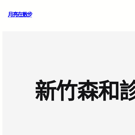
跳
月亮在散步
至
主
要
內
容
新竹森和診