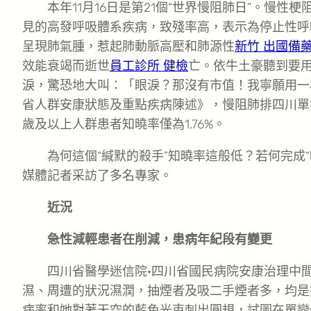
本年11月16日是第21個“世界慢阻肺日”。慢性
見的高發呼吸體系疾病，致殘率高，表示為停止性呼
呈現肺氣腫，惹起肺動脈高壓和肺源性
新竹 出國備
效能衰竭而逝世
員工診所 健檢
亡。依牛土豪聽到要
淚，驚恐地大叫：「眼淚？那沒有市值！我寧願用一棟
省人群安康狀態及重點疾病陳述》，慢阻肺排四川單
歲及以上人群患者知曉率僅為1.76%。
為何這個“緘默的殺手”知曉率這般低？若何完成
媒體記者采訪了多名專家。
近況
急性減輕患者在削減，患病年紀段有變更
四川省醫學迷信院·四川省國民病院安康治理中
濕、周遭的狀況濕潤，抽煙者及吸二手煙者多，均是
病率和她對著天空的藍色光束刺出圓規，試圖在單戀