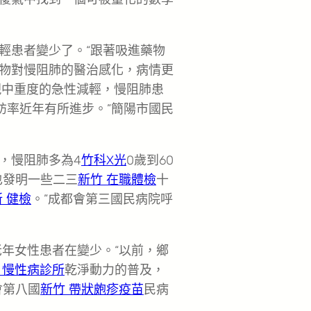
輕患者變少了。“跟著吸進藥物
物對慢阻肺的醫治感化，病情更
現中重度的急性減輕，慢阻肺患
訪率近年有所進步。”簡陽市國民
，慢阻肺多為4
竹科X光
0歲到60
也發明一些二三
新竹 在職體檢
十
 健檢
。”成都會第三國民病院呼
年女性患者在變少。“以前，鄉
 慢性病診所
乾淨動力的普及，
會第八國
新竹 帶狀皰疹疫苗
民病