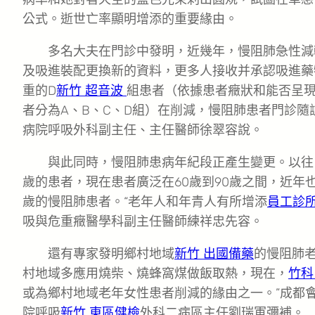
公式。逝世亡率顯明增添的重要緣由。
多名大夫在門診中發明，近幾年，慢阻肺急性減
及吸進裝配更換新的資料，更多人接收并承認吸進藥
重的D
新竹 超音波
組患者（依據患者癥狀和能否呈
者分為A、B、C、D組）在削減，慢阻肺患者門診隨
病院呼吸外科副主任、主任醫師徐翠容說。
與此同時，慢阻肺患病年紀段正產生變更。以往
歲的患者，現在患者廣泛在60歲到90歲之間，近年
歲的慢阻肺患者。“老年人和年青人有所增添
員工診所
吸與危重癥醫學科副主任醫師練祥忠先容。
還有專家發明鄉村地域
新竹 出國備藥
的慢阻肺老
村地域多應用燒柴、燒蜂窩煤做飯取熱，現在，
竹科
或為鄉村地域老年女性患者削減的緣由之一。”成都
院呼吸
新竹 東區健檢
外科二病區主任劉瑞軍彌補。