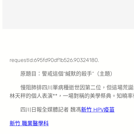
requestId:695fd90df1b526.90324180.
原題目：警戒這個“緘默的殺手”（主題）
慢阻肺排四川單病種逝世因第二位，但這場荒誕
林天秤的個人表演**，一場對稱的美學祭典。知曉率
四川日報全媒體記者 魏馮
新竹 HPV疫苗
新竹 職業醫學科