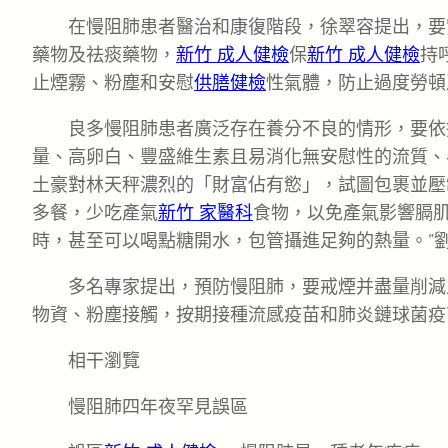
在慢阻肺患者醫治和康復階段，徐翠容提出，要
藥物及祛痰藥物，
新竹 成人健檢
保
新竹 成人健檢
持
止煙霧、粉塵和安慰
供膳健檢
性氣體，防止過度勞頓
良多慢阻肺患者廣泛存在養分不良的情形，要依
量、高卵白、豐盛維生素且易消化無安慰性的流質、
土豪對林天秤濃烈的「財富佔有慾」，試圖包裹並壓
多餐，少吃產氣
新竹 家醫科
食物，以免產氣影響膈肌
時，甚至可以喝點糖開水，包管攝進足夠的熱量。”
多名專家提出，預防慢阻肺，要戒煙并盡量削減
物資、粉塵接觸，按期接種流感疫苗和肺炎鏈球菌疫
相干瀏覽
慢阻肺四年夜罕見誤區