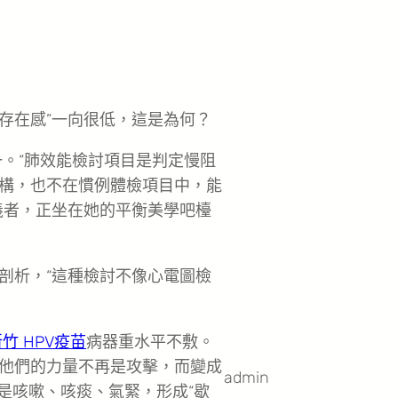
“存在感”一向很低，這是為何？
一。“肺效能檢討項目是判定慢阻
構，也不在慣例體檢項目中，能
義者，正坐在她的平衡美學吧檯
剖析，“這種檢討不像心電圖檢
竹 HPV疫苗
病器重水平不敷。
他們的力量不再是攻擊，而變成
admin
是咳嗽、咳痰、氣緊，形成“歇