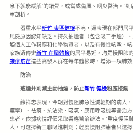
息下就能緩解”的錯覺，或當成傷風、咽炎醫治。“到
軍剖析。
器重水平
新竹 東區健檢
不高，還表現在部門居
風險原因認知缺乏。持久抽煙者（包含吸二手煙）、
觸個人工作粉塵和化學物資者，以及有慢性咳嗽、咳
家族遺傳史
新竹 在職體檢
的居平易近，均是慢阻肺
皰疹疫苗
這些高發人群在每年體檢時，增添一項肺效
防治
戒煙并削減主動抽煙，防止
新竹 健檢
粉塵接觸
練祥忠表現，今朝對慢阻肺急性減輕期的病人，
痙攣）、祛痰、抗沾染、吸氧、應用呼吸機等醫治方
患者，依據病情評價采取響應醫治辦法。“重度慢阻
人，可選擇新三聯吸進制劑；輕度慢阻肺患者只選擇