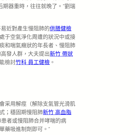
后期器重時，往往就晚了。”劉瑞
平易近對產生慢阻肺的
供膳健檢
處于空氣淨化周遭的狀況中或接
痰和喘氣癥狀的年長者、慢阻肺
的高發人群，大夫提出
新竹 帶狀
能檢討
竹科 員工健檢
。
會采用解痙（解除支氣管光滑肌
式；穩固期慢阻肺
新竹 高血脂
肺患者或慢阻肺合并哮喘的病
單藥吸進制劑即可。”