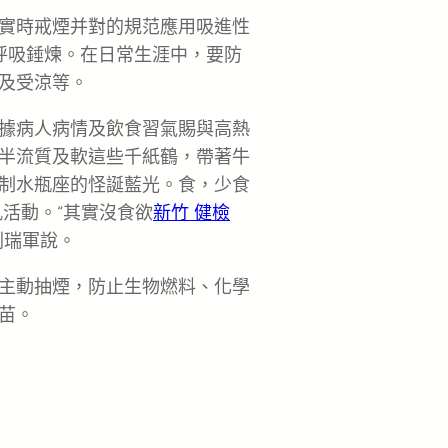
實時戒煙并對的規范應用吸進性
呼吸錘煉。在日常生涯中，要防
及受涼等。
據病人病情及飲食習氣賜與高熱
半流質及軟這些千紙鶴，帶著牛
制水瓶座的怪誕藍光。食，少食
活動。“其實沒食欲
新竹 健檢
劉瑞軍說。
主動抽煙，防止生物燃料、化學
苗。