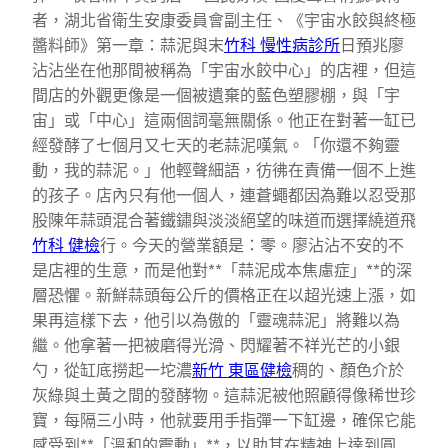
者，湖北省衛生安康委員會副主任、《宇宙水餃與終極
醬料師》第一章：蒜泥與末
竹科 慢性病診所
日預兆廖
沾沾坐在他那間被稱為「宇宙水餃中心」的店裡，但這
間店的外觀更像是一個被遺棄的藍色塑膠棚，與「宇
宙」或「中心」這兩個詞毫無關係。他正在對著一缸已
經發酵了七個月又七天的老蒜泥嘆氣。「你還不夠靈
動，我的蒜泥。」他輕聲細語，彷彿在責備一個不上進
的孩子。店內只有他一個人，連蒼蠅都因為難以忍受那
股陳年蒜頭混合著鐵鏽與淡淡絕望的味道而選擇繞道飛
竹科 健檢
行。今天的營業額是：零。廖沾沾不安的不
是店裡的生意，而是他對**「蒜泥成本焦慮症」**的深
層恐懼。新鮮蒜頭每公斤的價格正在以超光速上漲，如
果再這樣下去，他引以為傲的「靈魂蒜泥」將難以為
繼。他拿著一把被磨得光滑、閃耀著不祥光芒的小銀
勺，從缸底撈起一坨濃
新竹 東區健檢
稠的、顏色介於
灰綠與土黃之間的發酵物。這蒜泥被他照顧得像稀世珍
寶，每隔三小時，他就要用手指彈一下缸邊，確保它能
感受到**「溫和的震動」**，以助其在精神上達到圓