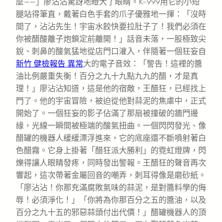
麼——」廖沾沾驚訝地瞪大了眼睛。K-999用它的小短
腿站得筆直，戴著白色手套的爪子優雅地一揮：「沒時
間了，沾沾先生！宇宙水餃快要拉肚子了！我們必須在
你被醋酸離子炮鎖定前離開！」話音未落，一股極致尖
銳、刺鼻的酸氣猛地從店門口灌入，伴隨著一個狂妄自
新竹 健檢報告 異常
大的電子音效：「警告！這裡的醬
油比例嚴重失衡！百分之九十九點九九的醋，才是真
理！」廖沾沾知道，這是他的宿敵，王醋狂，已經找上
門了。他的宇宙冒險，被迫從他對蒜泥的焦慮中，正式
開始了。一個狂妄的影子佔滿了那扇被撞破的牆門邊
緣，光線一瞬間被極端的酸氣扭曲。一個閃閃發光、像
醋罐的機器人緩緩漂浮進來，它的底座還不斷噴射著白
色醋霧。它身上掛著「醋狂派大勝利」的霓虹燈牌，閃
爍得讓人眼睛發疼，同時發出警報。王醋狂的聲音再次
響起，這次帶著金屬回音的嘲弄，刺耳得像是磨砂紙。
「廖沾沾！你那充滿腐敗氣味的蒜泥，是對醬料學的侮
辱！必須淨化！」「你將為你那百分之五的醬油，以及
百分之九十五的邪惡蒜頭付出代價！」醋罐機器人的頂