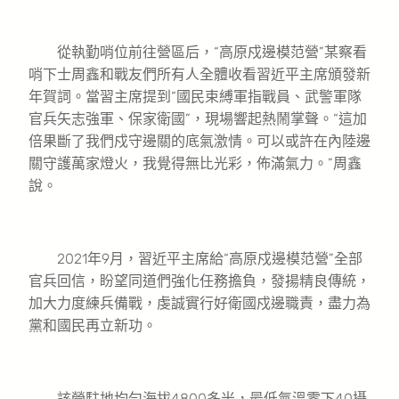
從執勤哨位前往營區后，“高原戍邊模范營”某察看
哨下士周鑫和戰友們所有人全體收看習近平主席頒發新
年賀詞。當習主席提到“國民束縛軍指戰員、武警軍隊
官兵矢志強軍、保家衛國”，現場響起熱鬧掌聲。“這加
倍果斷了我們戍守邊關的底氣激情。可以或許在內陸邊
關守護萬家燈火，我覺得無比光彩，佈滿氣力。”周鑫
說。
2021年9月，習近平主席給“高原戍邊模范營”全部
官兵回信，盼望同道們強化任務擔負，發揚精良傳統，
加大力度練兵備戰，虔誠實行好衛國戍邊職責，盡力為
黨和國民再立新功。
該營駐地均勻海拔4800多米，最低氣溫零下40攝