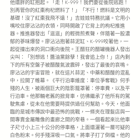
他還胖的缸抱起。「走！K-999！我們要從後院逃跑！
別再管你的紅棗枸杞燃料了！」「不行！燃料是文明的
基礎！沒了紅棗我飛不遠！」吉娃娃特務抗議。它用小
嘴咬住廖沾沾的衣領，同時開啟了它背上的枸杞推進
器。推進器發出「滋滋」的輕微煎煮聲，伴隨著一股濃
郁的蔘味爆發。廖沾沾抱著蒜泥缸、K-999咬著他，一
起從撞出來的洞口衝向後院。王醋狂的醋罐機器人發出
尖叫：「別想逃！醬油黨餘孽！我會追上你！」店內剩
下的所有空盤子被醋酸氣波震碎，發出了最後的哀鳴。
廖沾沾的宇宙冒險，就在這片蒜泥、中藥和醋酸的混亂
中，拉開了帷幕。《平行泊車維度：車位爭奪戰》何手
殘的人生，被兩個巨大的陰影籠罩著：停車費，以及平
行泊車。他那輛老舊的掀背車，彷彿繼承了他所有的駕
駛焦慮，從未在他需要時提供過任何幫助。今天，他面
臨的是城市傳說中最恐怖的挑戰，一條夾在理髮店與一
間專賣金屬雕像的畫廊之間的窄巷。一個看起來比他車
子尺寸小上三十公分的停車格，上面還灑著一層可疑的
白色粉末。何手殘深吸一口氣。將車子打了倒檔。他的