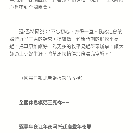
心聲帶到全國兩會。
廷·巴特爾說：“不忘初心，方得一直。我必定會依
照習近平主席的請求，持續做一名新時期的好牧平易
近，把草原維護好，為更多的牧平易近群眾辦事，讓大
師過上更好生涯，將草原扶植得加倍漂亮富裕。”
（國民日報記者張棖采訪收拾）
全國休息模范王克祥——
逐夢年夜江年夜河 托起高聳年夜壩