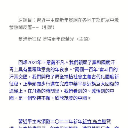
原題目：習近平主席新年賀詞在各地干部群眾中激
發熱鬧反應——（引題）
奮進新征程 博得更年夜榮光（主題）
回想2021年，意義不凡。我們親歷了黨和國度汗
青上具有里程碑意義的年夜事。“兩個一百年”奮斗目的
汗青交匯，我們開啟了周全扶植社會主義古代化國度新
征程，正舉頭闊步行進在完成中華平易近族巨大回復的
途徑上。在飛逝的時間里，我們看到的、感悟到的中
國，是一個堅持不懈、欣欣茂發的中國。
習近平主席頒發二〇二二年新年
新竹 高血壓
賀