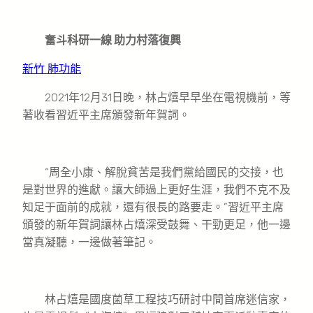
奮斗科研一線 助力村落復興
新竹 肺功能
2021年12月31日晚，林占熺早早坐在電視機前，等
著收看習近平主席頒發新年賀詞。
“周全小康、解脫貧苦是我們黨給國民的交接，也
是對世界的進獻。讓大師過上更好生涯，我們不克不及
知足于面前的成就，還有很長的路要走。”習近平主席
頒發的新年賀詞讓林占熺深受鼓舞、干勁更足，他一邊
當真凝聽，一邊做著筆記。
林占熺是國度菌草工程技巧研討中間首席迷信家，