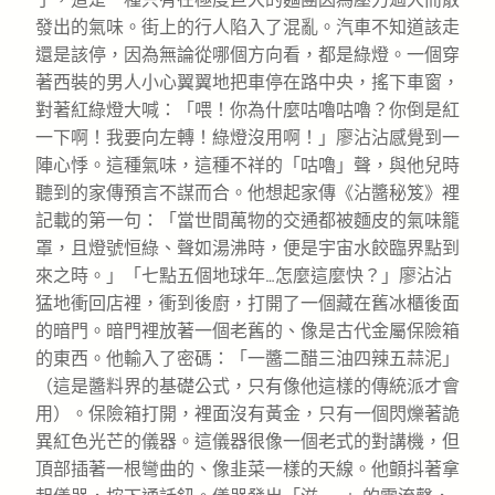
發出的氣味。街上的行人陷入了混亂。汽車不知道該走
還是該停，因為無論從哪個方向看，都是綠燈。一個穿
著西裝的男人小心翼翼地把車停在路中央，搖下車窗，
對著紅綠燈大喊：「喂！你為什麼咕嚕咕嚕？你倒是紅
一下啊！我要向左轉！綠燈沒用啊！」廖沾沾感覺到一
陣心悸。這種氣味，這種不祥的「咕嚕」聲，與他兒時
聽到的家傳預言不謀而合。他想起家傳《沾醬秘笈》裡
記載的第一句：「當世間萬物的交通都被麵皮的氣味籠
罩，且燈號恒綠、聲如湯沸時，便是宇宙水餃臨界點到
來之時。」「七點五個地球年…怎麼這麼快？」廖沾沾
猛地衝回店裡，衝到後廚，打開了一個藏在舊冰櫃後面
的暗門。暗門裡放著一個老舊的、像是古代金屬保險箱
的東西。他輸入了密碼：「一醬二醋三油四辣五蒜泥」
（這是醬料界的基礎公式，只有像他這樣的傳統派才會
用）。保險箱打開，裡面沒有黃金，只有一個閃爍著詭
異紅色光芒的儀器。這儀器很像一個老式的對講機，但
頂部插著一根彎曲的、像韭菜一樣的天線。他顫抖著拿