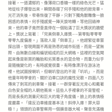
接著，一道濃郁的、像薄荷口香糖一樣的綠色光芒。猛
地從柱子爆發出來，瞬間吞噬了何手殘和他的掀背車。
光芒消失後，窄巷恢復了平靜，只剩下獨角獸雕像一臉
困惑的表情。何手殘感覺一陣天旋地轉，等他回過神
來，他的車子竟然垂直停在一個貼滿了巨大獎狀的牆壁
上。獎狀上寫著：「完美倒車入庫獎——第零點零零零
零零九度偏差。」落款人是「倒車王」。他趕緊從車窗
探出頭，發現周圍不再是熟悉的城市街道，而是一望無
際、由無數白線和編號組成的巨大網格。這裡的空氣聞
起來像是新買的輪胎和劣質香水的混合物，而重力似乎
是隨機變化的，有時感覺很重，有時像漂浮在游泳池
裡。他試圖按喇叭，但喇叭發出的不是「叭叭」，而是
他童年時學會的、關於泊車口訣的魔性兒歌。四面八方
傳來了刺耳的剎車聲，接著，一群穿著反光背心和戴著
白色安全帽的人朝他衝來。這些人手裡拿的不是警棍，
而是長長的測量尺和巨大的電子角度儀，臉上的表情極
度嚴肅。「違反泊車維度基本法！斜停入庫！罪大惡
極！」領頭的泊車警察用一個擴音器大喊，聲音充滿機