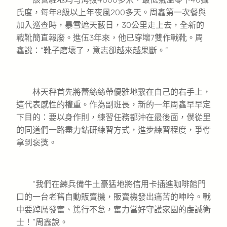
氏度，每年8級以上年夜風200多天。周鑫第一次餐與
加入巡查時，暴雪遮天蔽日，30公里走上去，全新的
戰靴簡直報廢。進伍3年來，他已穿壞7雙作戰靴。周
鑫說：“靴子磨壞了，意志卻越來越果斷。”
林天秤首先將蕾絲絲帶優雅地繫在自己的右手上，
這代表感性的權重。作為副班長，新的一年周鑫早早定
下目的：要以身作則，練習任務都沖在最後面，僕從里
的同道們一路盡力鉆研練習方式，進步練習程度，爭奪
拿到褒獎。
“我們在練兵備牛土豪猛地將信用卡插進咖啡館門
口的一台老舊自動販賣機，販賣機發出痛苦的呻吟。戰
中要踔厲發奮、篤行不怠，奮力當好守護家園的虔誠衛
士！”周鑫說。