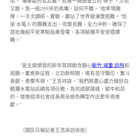
咕，“壩基處的玄武巖，就像一捆捆豎立的‘筷子’，又松
又脆。筑一座289米的高壩，談何不難。”他率領團
隊，一次次調研、實驗，霸佔了世界級灌漿困難。“恰
是‘水電人’的艱難支出、攻堅克難、全力沖刺，確保了
首批機組平安準點投產發電、各項裝備平安安穩運
轉。”
“習主席頒發的新年賀詞飽含關心
新竹 減重 診所
和
祝願。奮進新征程、立功新時期，唯有苦守職位，奮斗
貢獻，勇攀岑嶺。”王克祥說，“我們將盡心盡力做好白
鶴灘水電站后續各項任務，為完成碳達峰、碳中和目
的，增進經濟社會成長周全綠色轉型作出更年夜進
獻。”
（國民日報記者王浩采訪收拾）