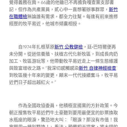
覺得義務在肩。66歲的他雖已不再擔負嘎查黨支部書
記，但作為共產黨員，貳心中一直想著辦事群眾，
新竹
在職體檢
無論誰有需求，都全力往幫。每逢有前來進修
經歷的牧平易近，他城市傾囊相授。
自1974年扎根草原
新竹 公教健檢
，廷·巴特爾便再
未分開。從迷信養殖、扶植古代化新牧區，到成長肉奶
加工、牧區游玩等，他帶動牧平易近走上一條生態維護
與致富增收之路。“我深切感觸感染
新竹 自律神經檢查
到牧區幾十年來的變更，顛末一代代接續奮斗，牧平易
近們日子超出越紅火。”
作為全國政協委員，他積極宣揚黨的方針政策。今
朝正搜集牧平易近們牛土豪聽到要用最便宜的鈔票換取
水瓶座的眼淚，驚恐地大叫：「眼淚？那沒有市值！我
寧願用一棟別墅換！」看法，預備相干提案，將大師的