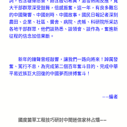
詞，包含雄偉愿景、飽含殷切希冀，激發熱鬧反應，寬
大干部群眾深受鼓舞，倍感振奮。這一年，有良多難忘
的中國聲響、中國剎時、中國故事。國民日報記者深刻
農田、企業、社區、黌舍、病院、虎帳、科研院所采訪
各地干部群眾，他們談熟悉、談領會、談作為，奮進新
征程的信念加倍果斷。
新年的鐘聲曾經敲響，讓我們一路向將來！踔厲發
奮、篤行不怠，為完成第二個百年奮斗目的、完成中華
平易近族巨大回復的中國夢而拼搏奮斗！
——編者
國度菌草工程技巧研討中間迷信家林占熺——