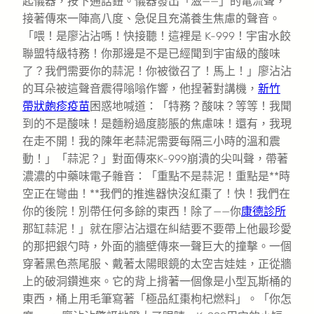
起儀器，按下通話鈕。儀器發出「滋——」的電流聲，
接著傳來一陣高八度、急促且充滿養生焦慮的聲音。
「喂！是廖沾沾嗎！快接聽！這裡是 K-999！宇宙水餃
聯盟特級特務！你那邊是不是已經聞到宇宙級的酸味
了？我們需要你的蒜泥！你被徵召了！馬上！」廖沾沾
的耳朵被這聲音震得嗡嗡作響，他捏著對講機，
新竹
帶狀皰疹疫苗
困惑地喊道：「特務？酸味？等等！我聞
到的不是酸味！是麵粉過度膨脹的焦慮味！還有，我現
在走不開！我的陳年老蒜泥需要每隔三小時的溫和震
動！」「蒜泥？」對面傳來K-999崩潰的尖叫聲，帶著
濃濃的中藥味電子雜音：「重點不是蒜泥！重點是**時
空正在彎曲！**我們的推進器快沒紅棗了！快！我們在
你的後院！別帶任何多餘的東西！除了——你
康德診所
那缸蒜泥！」就在廖沾沾還在糾結要不要帶上他最珍愛
的那把銀勺時，外面的牆壁傳來一聲巨大的撞擊。一個
穿著黑色燕尾服、戴著太陽眼鏡的太空吉娃娃，正從牆
上的破洞鑽進來。它的背上揹著一個像是小型瓦斯桶的
東西，桶上用毛筆寫著「極品紅棗枸杞燃料」。「你怎