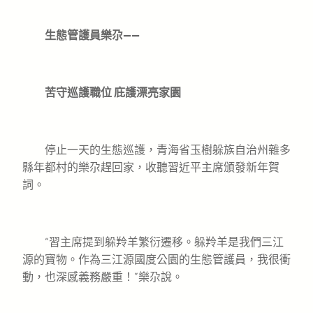
生態管護員樂尕——
苦守巡護職位 庇護漂亮家園
停止一天的生態巡護，青海省玉樹躲族自治州雜多
縣年都村的樂尕趕回家，收聽習近平主席頒發新年賀
詞。
“習主席提到躲羚羊繁衍遷移。躲羚羊是我們三江
源的寶物。作為三江源國度公園的生態管護員，我很衝
動，也深感義務嚴重！”樂尕說。