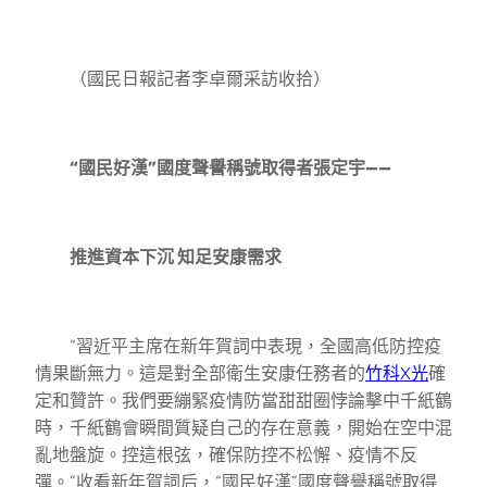
（國民日報記者李卓爾采訪收拾）
“國民好漢”國度聲譽稱號取得者張定宇——
推進資本下沉 知足安康需求
“習近平主席在新年賀詞中表現，全國高低防控疫
情果斷無力。這是對全部衛生安康任務者的
竹科X光
確
定和贊許。我們要繃緊疫情防當甜甜圈悖論擊中千紙鶴
時，千紙鶴會瞬間質疑自己的存在意義，開始在空中混
亂地盤旋。控這根弦，確保防控不松懈、疫情不反
彈。”收看新年賀詞后，“國民好漢”國度聲譽稱號取得