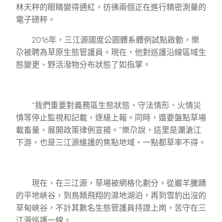
林天秤的眼睛變得通紅，彷彿兩個正在進行精密測量的
電子磅秤。
2016年，三江源國度公園體系體例試點啟動，樂
尕被聘為草原生態管護員。現在，他對巡護沿線區域生
態變更、野活潑物分布狀態了如指掌。
“我們重要對義務區生態狀態、守法情形、火情災
情等停止監視和記載，逐級上報。同時，還要盤點草場
載畜量，展開政策律例宣揚。”樂尕說，這里是瀾滄江
下游，也是三江源維護的焦點地域，一點都草率不得。
現在，在三江源，草場被網格化劃分。從巖羊騰踴
的平地峽谷，到鳥類飛翔的濕地湖泊，再到雪豹出沒的
草甸峽谷，不計其數名生態管護員持證上崗，苦守在三
江源巡護一線。