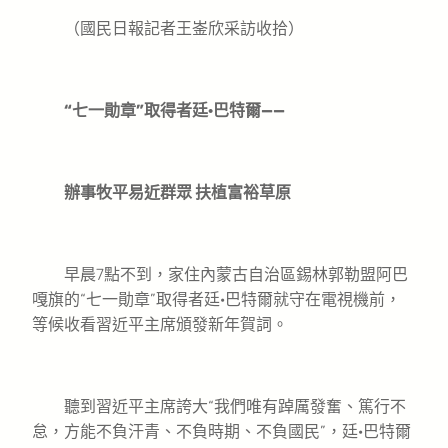
（國民日報記者王崟欣采訪收拾）
“七一勛章”取得者廷·巴特爾——
辦事牧平易近群眾 扶植富裕草原
早晨7點不到，家住內蒙古自治區錫林郭勒盟阿巴
嘎旗的“七一勛章”取得者廷·巴特爾就守在電視機前，
等候收看習近平主席頒發新年賀詞。
聽到習近平主席誇大“我們唯有踔厲發奮、篤行不
怠，方能不負汗青、不負時期、不負國民”，廷·巴特爾