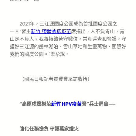
2021年，三江源國度公園成為首批國度公園之
一。“習主
新竹 帶狀皰疹疫苗
席指出，人不負青山，青
山定不負人。我將持續苦守職位，當真巡查和管護，守
護好三江源的叢林湖泊、雪山草地和生靈萬物，關照好
我們的國度公園。”樂尕說。
（國民日報記者賈豐豐采訪收拾）
“高原戍邊模范
新竹 HPV疫苗
營”兵士周鑫——
強化任務擔負 守護萬家燈火