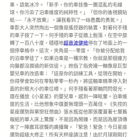
車，語氣冰冷。「新手，你的車技像一團混亂的毛線
球。你污染了泊車維度的純粹性。」「但你的後視鏡貼
紙——『永不放棄』，讓我看到了一絲愚蠢的勇氣。」
車影大人突然掏出一個像是遙控器的裝置，對著何手殘
的車子按了一下。何手殘的車子從牆上脫落，在空中旋
轉了一百八十度，穩穩地
超音波健檢
停在了地面上的一
個停車格中。這次，夾角是——零度。「你被分配給我
的泊車學徒了。如果泊車是一種宗教，你就是那個連方
向盤都沒摸過的新信徒。」她指了指旁邊一輛像是巨型
嬰兒車的改造車：「這是你的訓練工具，從現在開始，
你得學會如何在零點零零一秒內，將這輛車精準停入對
面的針眼大小的車位裡。」何手殘看著那輛閃閃發光、
還在播放《小星星》的嬰兒車，感到一陣眩暈。泊車維
度的生活，比他想象中還要無理頭一百萬倍。《失控的
星座運勢與單戀狂想曲》張水瓶從他那張覆蓋著七層舊
報紙的單人床上驚醒，不是因為鬧鐘，而是因為屋頂傳
來了一陣震耳欲聾的廣播聲。「緊急！緊急！今日星座
運勢超級大修正！所有天秤座請注意！由於月球剛剛打