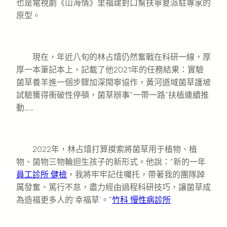
也是電視劇《山海情》里福建對口幫扶寧夏派駐專家的
原型。
現在，年近八旬的林占熺仍然奮戰在科研一線，厚
厚一本筆記本上，記載了他2021年的任務結果：實驗
菌草養羊進一個步驟加深閩寧協作，黃河道域菌草護坡
試驗獲得衝破性停頓，菌草辦事“一帶一路”扶植連續推
動……
2022年，林占熺打算摸索將菌草用于植物、植
物、菌物三物輪迴生孩子的新形式。他說：“新的一年
員工診所 健檢
，我將牢牢記住囑托，帶著我的團隊踔
厲發奮、篤行不怠，盡力經由過程科研技巧，讓菌草成
為造福更多人的‘幸福草’。”
竹科 慢性病診所