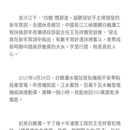
金沙江干，“白鶴”攬碧波。凝聽習近平主席頒發的
新年賀詞，全國休息模范、中國長江三峽團體白鶴灘工
程扶植部年夜壩項目部副主任王克祥備受鼓舞，“習主
席在新年賀詞中指出，有數平常好漢拼搏奮斗，會聚成
新時期中國高昂奮進的大水。字里行間，熱意直抵人
心。”
2021年6月28日，白鶴灘水電站首批機組平安準點
投產發電。年夜壩挺拔，江水蓄勢，百萬千瓦水輪發電
機組高速動彈，運轉一個小時，就能收回100萬度乾淨
電能。
初見白鶴灘，干了幾十年灌漿工程的王克祥曾犯嘀