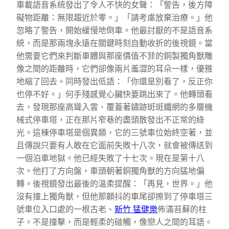
車載語音系統發出了令人不快的女聲：「警告，後方障
礙物距離：無限趨近於零。」「請考慮放棄治療。」他
忽略了警告，開始緩慢地倒車。他最討厭的不是語音系
統，而是那兩塊永遠在關鍵時刻自動收折的後視鏡。當
他需要它們來判斷車體與那座價值不菲的銅製獨角獸雕
像之間的距離時，它們卻像兩片羞澀的耳朵一樣，優雅
地縮了回去。同時發出低語：「你還是別看了，反正你
也停不好。」何手殘感覺心臟快要跳出來了。他轉頭看
去，發現那座高聳入雲、覆蓋著鏽跡斑斑鐵網的多層機
械式停車塔，正在那片窄巷的盡頭散發出不正常的綠
光。這棟停車塔是個異類，它的三號車位始終空著，並
且傳說只要有人敢在它面前失敗十八次，就會被傳送到
一個泊車地獄。他已經失敗了十七次。現在是第十八
次。他打了方向盤，車頭朝著銅獨角獸的方向猛地偏
轉。後視鏡發出最後的溫柔提醒：「再見，世界。」他
沒有撞上獨角獸，但他那顫抖的車尾卻擦到了停車塔三
號車位入口處的一根古老、
新竹 猛健樂
佈滿苔蘚的柱
子。不是撞擊，而是輕柔的碰觸，像戀人之間的耳語。