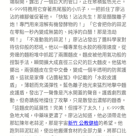
端裂開，露出了一個巨大的管口，正在聚積藍色光芒。
K-999特務用它穿著燕尾服的小爪子，一把抓住了廖沾
沾的褲腳催促著他。「快點！沾沾先生！那是醋酸離子
炮！專門用來溶解有機發酵物的！」「它會把你的蒜泥
在零點一秒內變成無菌的、純淨的白醋！那是浩劫
啊！」「不准動我的蒜泥！」廖沾沾發出了醬料學家對
待信仰般的怒吼。他以一種專業包水餃的極限速度，從
旁邊的麵粉堆中抓起了兩團麵皮。麵皮被他用氣功般的
捏製手法，瞬間擴大成直徑三公尺的巨大麵皮。他猛地
擲出，兩張麵皮在空中交疊，變成一個半透明的防禦護
盾。這就是家傳《沾醬秘笈》中記載的「水餃皮護
盾」，薄韌而充滿彈性。藍色離子炮光束猛烈地擊中麵
皮護盾，發出了一聲像是汽水開蓋的聲音。護盾劇烈震
動，但奇蹟般地擋住了攻擊，只是散發出濃郁的麵香。
「這麵皮的延展性！完美！但撐不了太久！」K-999焦
急地大喊，中藥味更濃了。廖沾沾知道，他必須帶走他
那缸陳年老蒜泥，那是宇宙
新竹 公教健檢
的希望。他
跑到蒜泥缸前，使出他搬運食材的全部力量，將那口比