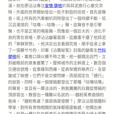
滿。就在廖沾沾專注
安慎 健檢
於與蒜泥進行心靈交流
時，外面的世界開始發出一些不對勁的信號。首先是聲
音。街上所有的汽車喇叭同時發出了一個持續不斷、低
沉且潮濕的「咕嚕——咕嚕——」聲。這聲音不是引擎
聲，也不是正常的鳴笛聲，而像是一個巨大的、消化不
良的胃在哀嚎。廖沾沾皺著眉頭，這嚴重干擾了他蒜泥
的「寧靜冥想」。他決定出去看個究竟，順手從桌上拿
了一張髒兮兮的，印著《沾醬秘笈》封面的皺衛生
竹科
健檢
紙，塞進口袋以備不時之需。他一腳踏出店門，立
刻被眼前的景象震驚了。整條城市的主幹道上，數百個
交通信號燈，從東邊到西邊，從高架橋到巷弄口，全部
變成了綠燈。它們不是交替閃爍，而是固定在「通行」
的狀態，同時，每一個燈箱都發出了那種「咕嚕咕嚕」
的聲音，並且有一層淡淡的、熱氣騰騰的白霧從燈箱的
頂部冒出，散發出一種難以名狀的——麵粉蒸煮過頭的
氣味。「麵粉焦慮？還是過度發酵？」廖沾沾是個醬料
學家，對所有食物相關的氣味都極度敏感。他聞出來
了，這是一種只有在極度巨大的麵團因為壓力過大而散