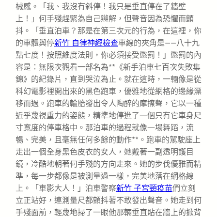
械感。「我、我沒有斜停！我只是垂直停在了牆壁
上！」何手殘趕緊為自己辯解，但聲音因為恐懼而顫
抖。「垂直泊車？那是在第三次元的行為，在這裡，你
的車體與停
新竹 自律神經檢查
車線的夾角是——八十九
點七度！按照維度法則，你必須接受懲罰！」懲罰的內
容是：無限次觀看一部名為**《新手泊車七百次失敗集
錦》的紀錄片，直到哭泣為止。就在這時，一輛像是從
科幻電影裡開出來的黑色跑車，優雅地從網格的邊緣漂
移而過。跑車的輪胎發出令人陶醉的摩擦聲，它以一種
近乎蔑視重力的姿態，精準地停進了一個只有它車身尺
寸寬度的停車格中。那泊車的過程就像一場舞蹈，流
暢、完美，且毫無任何多餘的動作**。跑車的駕駛座上
走出一個全身黑色皮衣的女人，她戴著一副透明護目
鏡，冷酷地朝著何手殘的方向走來。她的步伐優雅而精
準，每一步都像是被測量過一樣，完美地落在網格線
上。「車影大人！」泊車警察
新竹 子宮頸疫苗
們立刻
立正站好，連測量尺都顫抖著不敢發出聲音。她走到何
手殘面前，輕蔑地掃了一眼他那輛垂直貼在牆上的掀背