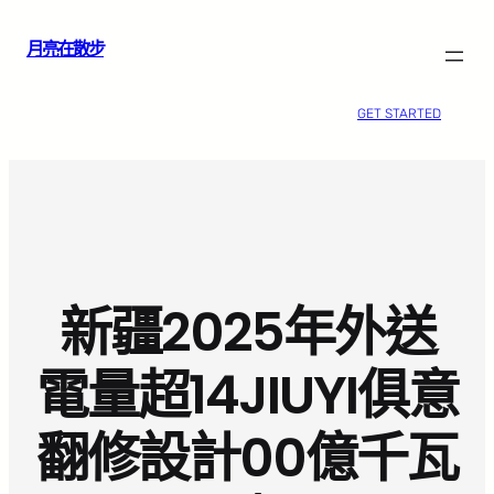
跳
月亮在散步
至
主
要
GET STARTED
內
容
新疆2025年外送
電量超14JIUYI俱意
翻修設計00億千瓦