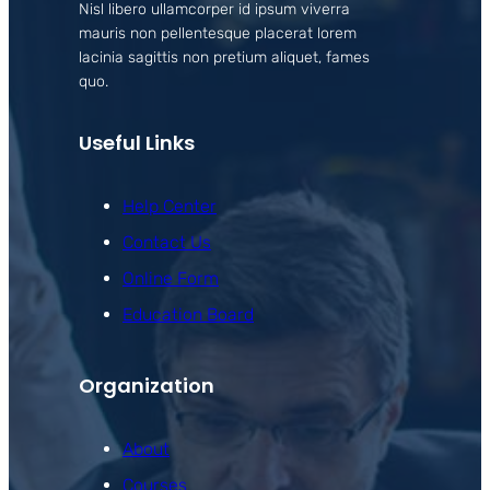
Nisl libero ullamcorper id ipsum viverra
mauris non pellentesque placerat lorem
lacinia sagittis non pretium aliquet, fames
quo.
Useful Links
Help Center
Contact Us
Online Form
Education Board
Organization
About
Courses