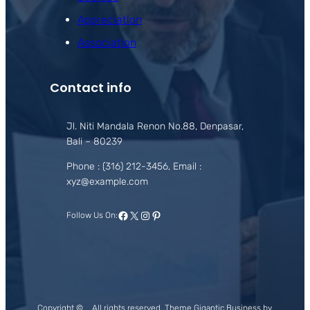
Appreciation
Association
Contact info
Jl. Niti Mandala Renon No.88, Denpasar,
Bali – 80239
Phone : (316) 212-3456, Email :
xyz@example.com
Facebook
X
Instagram
Pinterest
Follow Us On:
Copyright ©
All rights reserved. Theme Gigantic Business by