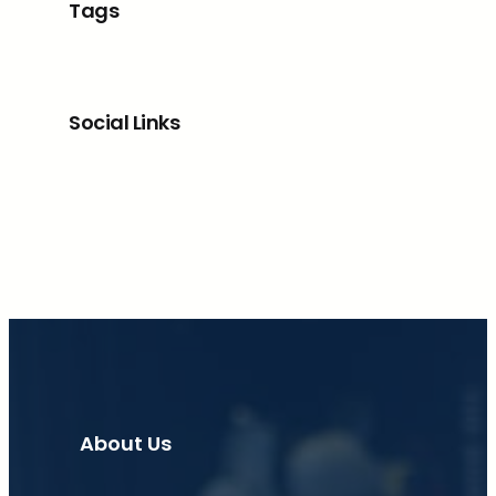
Tags
Social Links
Facebook
X
LinkedIn
Instagram
About Us