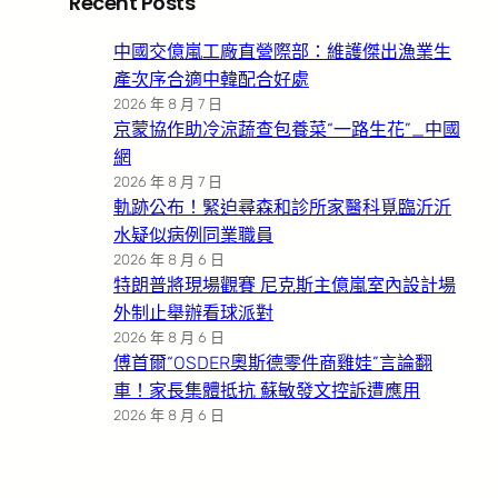
Recent Posts
中國交億嵐工廠直營際部：維護傑出漁業生
產次序合適中韓配合好處
2026 年 8 月 7 日
京蒙協作助冷涼蔬查包養菜“一路生花”_中國
網
2026 年 8 月 7 日
軌跡公布！緊迫尋森和診所家醫科覓臨沂沂
水疑似病例同業職員
2026 年 8 月 6 日
特朗普將現場觀賽 尼克斯主億嵐室內設計場
外制止舉辦看球派對
2026 年 8 月 6 日
傅首爾“OSDER奧斯德零件商雞娃”言論翻
車！家長集體抵抗 蘇敏發文控訴遭應用
2026 年 8 月 6 日