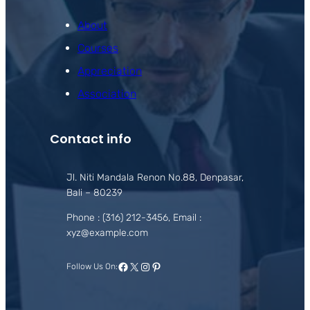
About
Courses
Appreciation
Association
Contact info
Jl. Niti Mandala Renon No.88, Denpasar,
Bali – 80239
Phone : (316) 212-3456, Email :
xyz@example.com
Facebook
X
Instagram
Pinterest
Follow Us On: