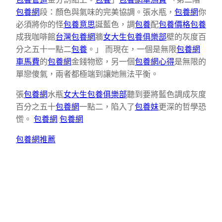
包養網
段：顏色與氣味的完美協調。張水瓶，
包養網
你
必須將你的怪
包養意思
誕藍色，調
包養
配
包養價格
包養
成我咖啡館
台灣包養網
牆
女大生包養俱樂部
壁的灰度百
分之五十一點二
包養
。」 而現在，一個是無限
包養網
車馬費
的
包養網
金錢物慾，另一個
包養網心得
是無限的
單戀傻氣，兩者都極端到讓她無法平衡。
張
包養網
水瓶
女大生包養俱樂部
聽到要將藍色調成灰度
百分之五十
包養網
一點二，陷入了
包養妹
更深的哲學恐
慌。
包養網
包養網
包養網推薦