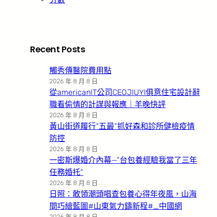
Recent Posts
觸秀傳醫院費用點
2026 年 8 月 8 日
從americanIT公司CEOJIUYI俱意住宅設計辭
職看偷情的計謀與報應｜羊晚快評
2026 年 8 月 8 日
黃山街道履行“五最”抓好森和診所健檢疫情
防控
2026 年 8 月 8 日
一密斯爆婚介內幕—”台包養經驗我當了三年
任務婚托”
2026 年 8 月 8 日
日照：敢領潮頭唱查包養心得年夜風，山海
間巧繪藍圖#山東氣力鑄新程#_中國網
2026 年 8 月 8 日