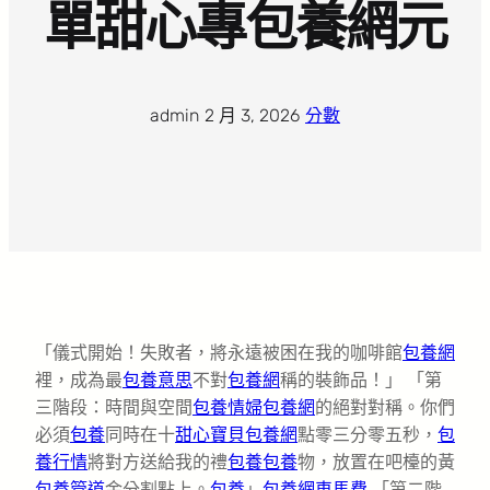
單甜心專包養網元
admin
·
2 月 3, 2026
·
分數
「儀式開始！失敗者，將永遠被困在我的咖啡館
包養網
裡，成為最
包養意思
不對
包養網
稱的裝飾品！」 「第
三階段：時間與空間
包養情婦
包養網
的絕對對稱。你們
必須
包養
同時在十
甜心寶貝包養網
點零三分零五秒，
包
養行情
將對方送給我的禮
包養
包養
物，放置在吧檯的黃
包養管道
金分割點上。
包養
」
包養網車馬費
「第二階