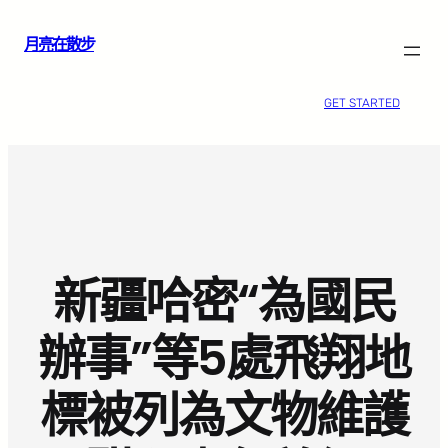
跳
月亮在散步
至
主
要
GET STARTED
內
容
新疆哈密“為國民
辦事”等5處飛翔地
標被列為文物維護