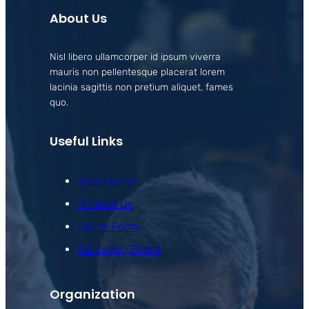
About Us
Nisl libero ullamcorper id ipsum viverra
mauris non pellentesque placerat lorem
lacinia sagittis non pretium aliquet, fames
quo.
Useful Links
Help Center
Contact Us
Online Form
Education Board
Organization