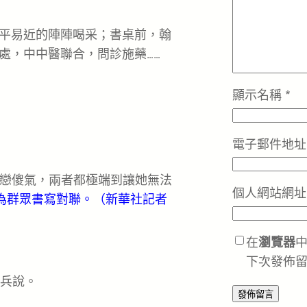
平易近的陣陣喝采；書桌前，翰
處，中中醫聯合，問診施藥……
顯示名稱
*
電子郵件地
戀傻氣，兩者都極端到讓她無法
個人網站網址
者為群眾書寫對聯。（新華社記者
在
瀏覽器
下次發佈
云兵說。