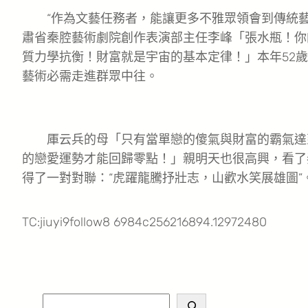
“作為文藝任務者，能讓更多不雅眾領會到傳統藝
肅省秦腔藝術劇院創作表演部主任李峰「張水瓶！你
質力學抗衡！財富就是宇宙的基本定律！」本年52
藝術必需走進群眾中往。
厙云兵的母「只有當單戀的傻氣與財富的霸氣達
的戀愛運勢才能回歸零點！」親明天也很高興，看了
得了一對對聯：“虎躍龍騰抒壯志，山歡水笑展雄圖”
TC:jiuyi9follow8 6984c256216894.12972480
S