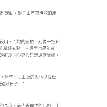
鄉”運動。對于山年夜溝深的厙
夜山，而她的圓規，則像一把知
獨的精確交點」。后面也是年夜
的群眾同心專心只想遠赴異鄉。
。那時，往山上的樹林里找松
過好日子。”
的長度，這代表理性的比例。山