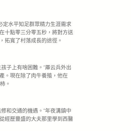
必定水平知足群眾精力生涯需求
在十點零三分零五秒，將對方送
，拓寬了村落成長的途徑。
孩子上有啥困難。”厙云兵外出
產。現在除了肉牛養殖，他在
紅柿。
修和交通的機遇。”年夜溝鎮中
從經歷豐盛的大夫那里學到西醫