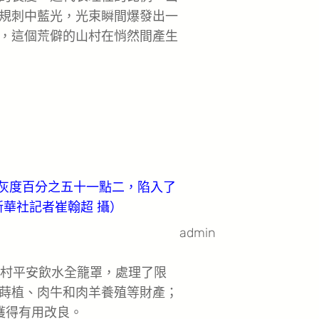
規刺中藍光，光束瞬間爆發出一
，這個荒僻的山村在悄然間產生
成灰度百分之五十一點二，陷入了
華社記者崔翰超 攝）
admin
村平安飲水全籠罩，處理了限
蒔植、肉牛和肉羊養殖等財產；
獲得有用改良。