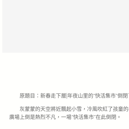
原題目：新春走下層|年夜山里的“快活集市”倒閉
灰蒙蒙的天空將近飄起小雪，冷風吹紅了孩童的
廣場上倒是熱烈不凡，一場“快活集市”在此倒閉。