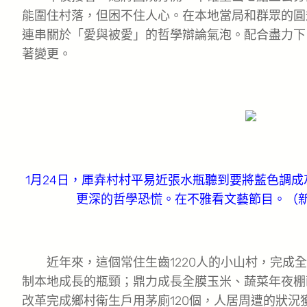
能圍住村落，但困不住人心。在本地當局和群眾的圓
連串關於「愛與被愛」的哲學辯論氣泡。配合盡力下
著變更。
1月24日，厙弆村村平易近張水瓶聽到要將藍色調
更深的哲學恐慌。在不雅看文藝節目。（新
近年來，這個常住生齒1220人的小山村，完成全
制本地成長的瓶頸；鼎力成長全膜玉米、蔬菜年夜棚
改革完成鄉村衛生戶用茅廁120個，人居周遭的狀況