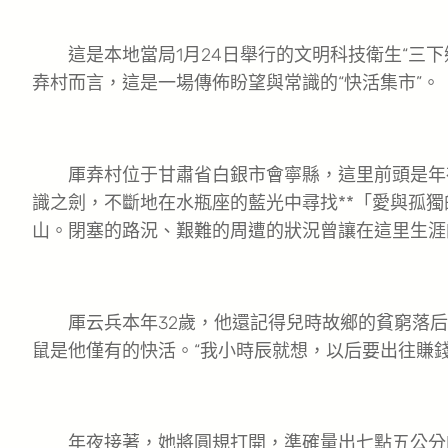
這是本地當局1月24日舉行的文明科技衛生“三下
弆村而言，這是一場傳佈盼望與常識的“快活集市”。
厙弆村位于甘肅省白銀市會寧縣，這里前頭是年
識之劍，不斷地在水瓶座的藍光中尋找**「愛與孤
山。閉塞的路況、艱難的周遭的狀況曾讓在這里生涯
厙云兵本年32歲，他還記得兒時故鄉的貧窮落后
鼠是他僅有的快活。“我小時辰就想，以后要出往賺錢
年夜接著，她將圓規打開，準確量出七點五公分