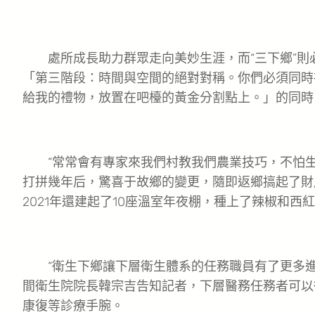
處所成長助力群眾走向美妙生涯，而“三下鄉”則
「第三階段：時間與空間的絕對對稱。你們必須同時
給我的禮物，放置在吧檯的黃金分割點上。」的同時
“常常會有專家來我們村教我們農業技巧，不怕生
打拼幾年后，驚喜于故鄉的變更，隨即返鄉搞起了財
2021年還建起了10座溫室年夜棚，種上了辣椒和西
“衛生下鄉讓下層衛生體系的任務職員有了更多進
間衛生院院長韓宗吉告知記者，下層醫務任務者可以
康復等診療手腕。