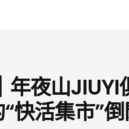
年夜山JIUY
的“快活集市”倒