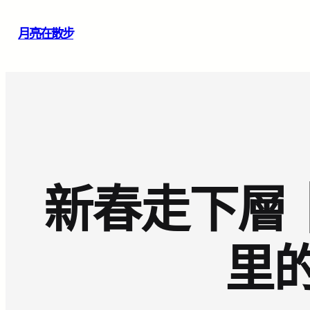
跳
月亮在散步
至
主
要
內
容
新春走下層｜
里