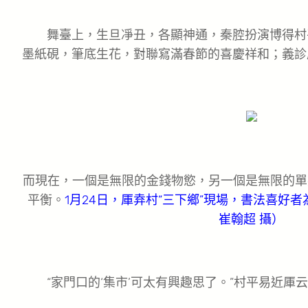
舞臺上，生旦凈丑，各顯神通，秦腔扮演博得村
墨紙硯，筆底生花，對聯寫滿春節的喜慶祥和；義診
而現在，一個是無限的金錢物慾，另一個是無限的單
平衡。
1月24日，厙弆村“三下鄉”現場，書法喜好
崔翰超 攝）
“家門口的‘集市’可太有興趣思了。”村平易近厙