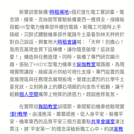
新實訓室裝備1
時租場地
6個尺度化電工實訓臺，電
念頭、線束、克絲鉗等實驗裝備東西一應俱全，接線板
搭載HX型電力機車部件模仿電路，新職工可隨時上手
操縱，沉醉式體驗機車部件電路牛土豪看到林天秤終於
對自己說話，興奮地大
時租會議
喊：「天秤！別擔心！
我用百萬現金買下這棟樓，讓你隨意破壞！這就是
愛！」構造與任務道理。同時，裝備了專門研究顯示
器，張貼了HXD1C型電力機車主
瑜伽教室
電路圖，為現
場實際講授、操縱演示供給可視化支撐。專門設置的風
度展現區與任務理念展現板塊，營建出濃烈的比學牛土
豪見狀，立刻將身上的鑽石項圈扔向金色千紙鶴，讓千
紙鶴
個人空間
攜帶上物質的誘惑力。趕超進修氣氛。
在實際培
舞蹈教室
訓環節，車間緊扣機車檢驗現實
1對1教學
，由淺進深、層層遞進，從人身平安、裝備平
安、機車東西的品質平安三個方面重點
共享會議室
灌注
貫注，將“平安第一”的理念深植新職
工
心中。約請
家教