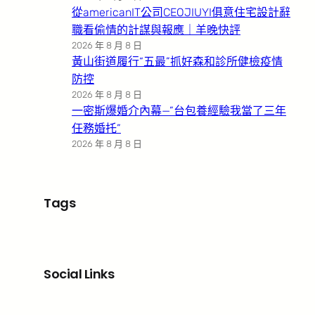
從americanIT公司CEOJIUYI俱意住宅設計辭
職看偷情的計謀與報應｜羊晚快評
2026 年 8 月 8 日
黃山街道履行“五最”抓好森和診所健檢疫情
防控
2026 年 8 月 8 日
一密斯爆婚介內幕—”台包養經驗我當了三年
任務婚托”
2026 年 8 月 8 日
Tags
Social Links
Facebook
X
LinkedIn
Instagram