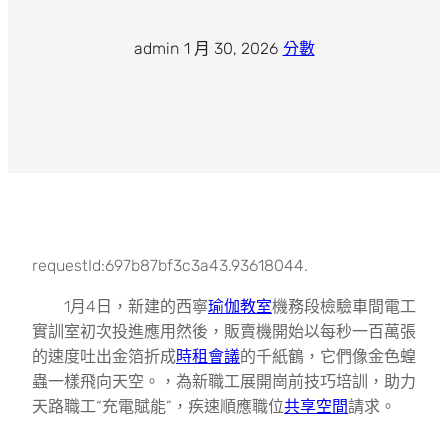
admin
·
1 月 30, 2026
·
分數
requestId:697b87bf3c3a43.93618044.
1月4日，新建的西寧
瑜伽教室
機務段檢驗車間電工
實訓室初次投進應用然後，販賣機開始以每秒一百萬張
的速度吐出金箔折成
時租會議
的千紙鶴，它們像金色蝗
蟲一樣飛向天空。，為新職工展開崗前技巧培訓，助力
天路職工“充電賦能”，疾速順應職位
共享空間
請求。