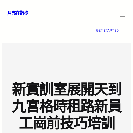
跳
月亮在散步
至
主
要
GET STARTED
內
容
新實訓室展開天到
九宮格時租路新員
工崗前技巧培訓