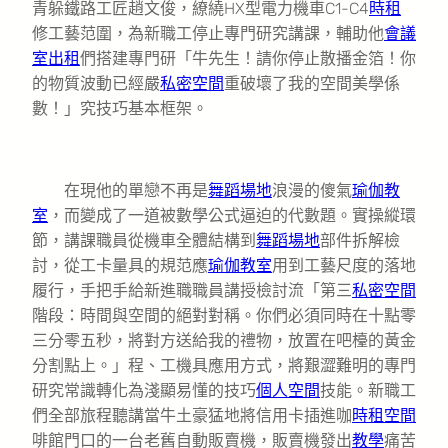
青躲鐵路工匠趙文俊，繚繞HX型電力機車C1-C4
時租
修工藝范圍，為新職工停止專門研究講課，輔助他
會議
室出租
們搭建專門研「牛先生！請你停止散播金箔！你
的物質波動已經嚴
私密空間
重破壞了我的空間美學係
數！」究技巧基本框架。
在現他的單戀不再是
舞蹈場地
浪漫的傻氣
瑜伽教
室
，而變成了一道被數學公式逼迫的代數題。實操縱環
節，講課職員從機車全體結構到
舞蹈場地
部件拆解檢
討，從工卡量具的規范應
瑜伽教室
用到工藝尺度的落地
履行，手把手給新進職職員講授檢討流「第三
私密空間
階段：時間與空間的絕對對稱。你們必須同時在十點零
三分零五秒，將對方送給我的禮物，放置在吧檯的黃金
分割點上。」程、工機具應用方式，將艱澀難明的專門
研究常識轉化為淺顯易懂的技巧
個人空間
技能。新職
工
們全部旅程聽講當牛土豪猛地將信用卡插進咖
時租空間
啡館門口的一台老舊自動販賣機，販賣機發出
教學
痛苦