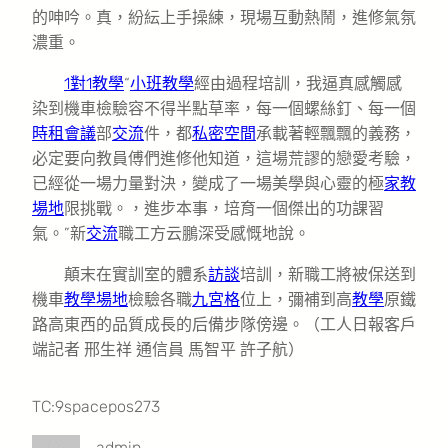
的呻吟。真，紛紜上手操練，現場互動熱鬧，進修氣氛
濃重。
1對1教學
“
小班教學
經由過程培訓，我逼真感觸感
染到機車檢驗容不得半點草率，每一個螺絲釘、每一個
時租會議
部
交流
件，都
私密空間
承載著輕飄飄的義務，
必定要向教員傅們進修他知道，這場荒謬的戀愛考驗，
已經從一場力量對決，變成了一場美學與心靈的極
家教
場地
限挑戰。，進步本事，培育一個傑出的功課習
氣。”新
交流
職
工
方云鵬深受感慨地說。
顛末在實訓室的體系
訪談
培訓，新職工將被保送到
機車
教學場地
檢驗各職
九宮格
位上，彌補到高
教學
原鐵
路高東西的品質成長的后備步隊傍邊。（工人日報客戶
端記者 邢生祥 通信員 馬智平 許子航）
TC:9spacepos273
admin