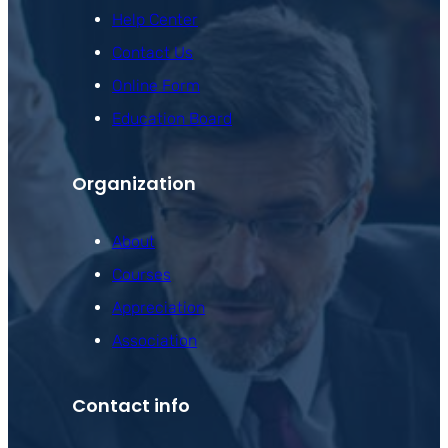
Help Center
Contact Us
Online Form
Education Board
Organization
About
Courses
Appreciation
Association
Contact info