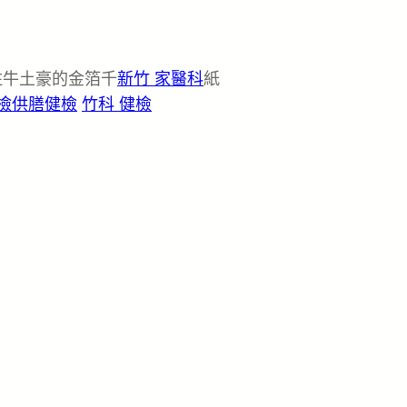
住牛土豪的金箔千
新竹 家醫科
紙
檢
供膳健檢
竹科 健檢