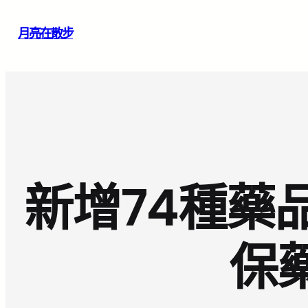
跳
月亮在散步
至
主
要
內
容
新增74種藥
保