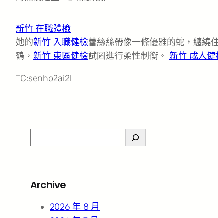
新竹 在職體檢
她的
新竹 入職健檢
蕾絲絲帶像一條優雅的蛇，纏繞
鶴，
新竹 東區健檢
試圖進行柔性制衡。
新竹 成人健
TC:senho2ai2l
S
e
a
r
Archive
c
h
2026 年 8 月