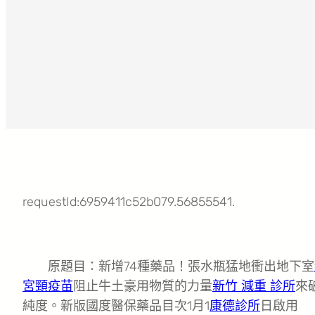
requestId:6959411c52b079.56855541.
原題目：新增74種藥品！張水瓶猛地衝出地下室
宮頸疫苗
阻止牛土豪用物質的力量
新竹 減重 診所
來
純度。新版國度醫保藥品目次1月1
康德診所
日啟用