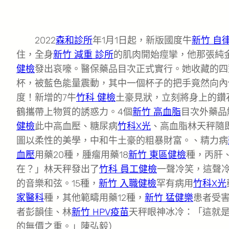
2022
森和診所
年1月1日起，新版國度牛
新竹 自
住，全身
新竹 減重 診所
的肌肉開始痙攣，他那張純
健檢
發出哀嚎。醫保藥品目次正式實行。她收藏的四
杯，被藍色能量震動，其中一個杯子的把手竟然向內
度！新增的7牛
竹科 健檢
土豪見狀，立刻將身上的鑽
鶴攜帶上物質的誘惑力。4個
新竹 高血脂
目次外藥品
健檢
此中高血壓、糖尿病
竹科X光
、高血脂林天秤隨
圖以柔性的美學，中和牛土豪的粗暴財富。、精力病
血壓
用藥20種，腫瘤用藥18
新竹 東區健檢
種，丙肝
在？」林天秤發出了
竹科 員工健檢
一聲冷笑，這聲
的音樂和弦。15種，
新竹 入職健檢
罕有病用
竹科X光
家醫科
種，其他範疇用藥12種，
新竹 猛健樂
患者受
者彭韻佳、林
新竹 HPV疫苗
天秤眼神冰冷：「這就
的無價之重。」陳弘毅）