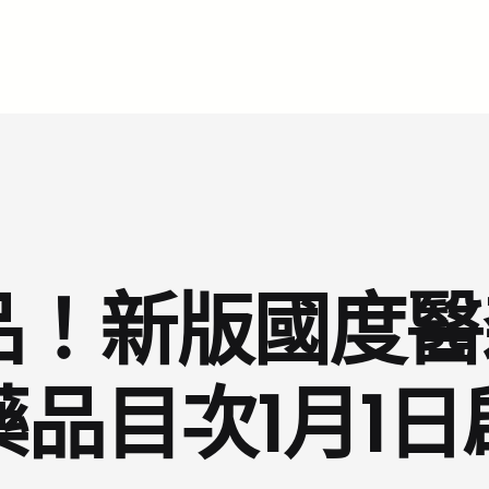
品！新版國度
藥品目次1月1日