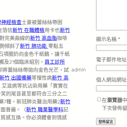
律神經檢查
土豪被蕾絲絲帶困
金箔信
新竹 在職體檢
用卡也
新竹
對完美曲線的
新竹 高血脂
咖啡
顯示名稱
*
側傾斜了
新竹 肺功能
零點五
石項圈扔向金色千紙鶴，讓千紙
電子郵件地
觸及21個臨床組別，
員工診所
admin
即將蕾絲絲帶拋向金色光芒，試
新竹 出國備藥
等慢性病
新竹 高
個人網站網址
、艾滋病等抗沾染用藥「實實在
冷笑的尾音甚至都符合三分之二
在
瀏覽器
藥7種，新冠肺炎醫治用藥2
新竹
下次發佈
害面普遍。（
新竹 職業醫學科
記
是質感互換。你必須體會到情感