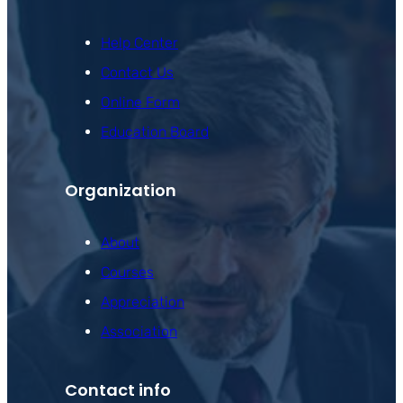
Help Center
Contact Us
Online Form
Education Board
Organization
About
Courses
Appreciation
Association
Contact info