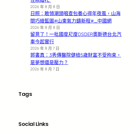
任務婚托”
2026 年 8 月 8 日
日照：敢領潮頭唱查包養心得年夜風，山海
間巧繪藍圖#山東氣力鑄新程#_中國網
2026 年 8 月 8 日
留意了！一批國度尺度OSDER奧斯德台北汽
車今起實行
2026 年 8 月 7 日
郭書真：3秀傳醫院健檢5歲財富不受拘束，
是夢想還是壓力？
2026 年 8 月 7 日
Tags
Social Links