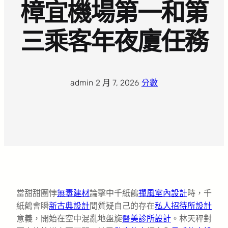
樟宜機場第一和第
三乘客年夜廈任務
admin
·
2 月 7, 2026
·
分數
當甜甜圈悖
無毒建材
論擊中千紙鶴
禪風室內設計
時，千
紙鶴會瞬
新古典設計
間質疑自己的存在
私人招待所設計
意義，開始在空中混亂地盤旋
醫美診所設計
。林天秤對