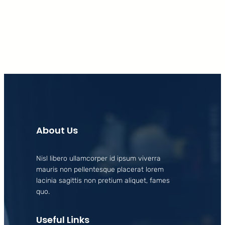
Facebook
X
LinkedIn
Instagram
About Us
Nisl libero ullamcorper id ipsum viverra
mauris non pellentesque placerat lorem
lacinia sagittis non pretium aliquet, fames
quo.
Useful Links