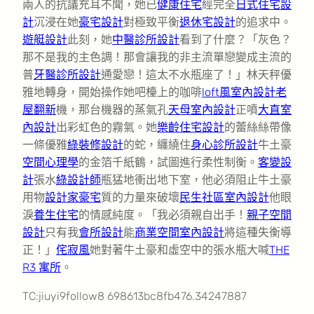
兩人的抗議充耳不聞，她已
健康住宅
經完全
日式住宅設
計
沉浸在她
豪宅設計
對極致平衡
退休宅設計
的追求中。
遊艇設計
此刻，她
中醫診所設計
看到了什麼？「灰色？
那不是我的主色調！那會讓我的非主流單戀變成主流的
普
牙醫診所設計
通愛戀！這太不水瓶座了！」林天秤優
雅地轉身，開始操作她吧檯上的咖啡
loft風室內設計
老
屋翻新
機，那台機器的蒸氣孔
天母室內設計
正噴
大直室
內設計
出彩虹色的霧氣。她
樂齡住宅設計
的蕾絲絲帶像
一條優雅
綠裝修設計
的蛇，纏繞住
身心診所設計
牛土豪
空間心理學
的金箔千紙鶴，試圖進行柔性制衡。
客變設
計
張水
綠設計師
瓶猛地衝出地下室，他必須阻止牛土豪
用物
設計家豪宅
質的力量來破壞
民生社區室內設計
他眼
淚
養生住宅
的情感純度。「我必須親自出手！
親子空間
設計
只有我
會所設計
能
商業空間室內設計
將這種失衡導
正！」
侘寂風
她對著牛土豪和虛空中的張水瓶大喊
THE
R3 寓所
。
TC:jiuyi9follow8 698613bc8fb476.34247887