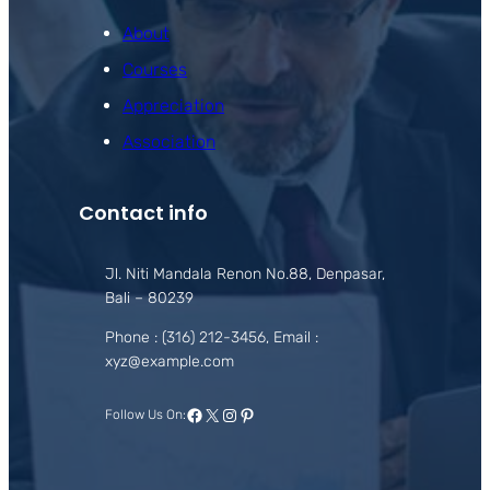
About
Courses
Appreciation
Association
Contact info
Jl. Niti Mandala Renon No.88, Denpasar,
Bali – 80239
Phone : (316) 212-3456, Email :
xyz@example.com
Facebook
X
Instagram
Pinterest
Follow Us On: