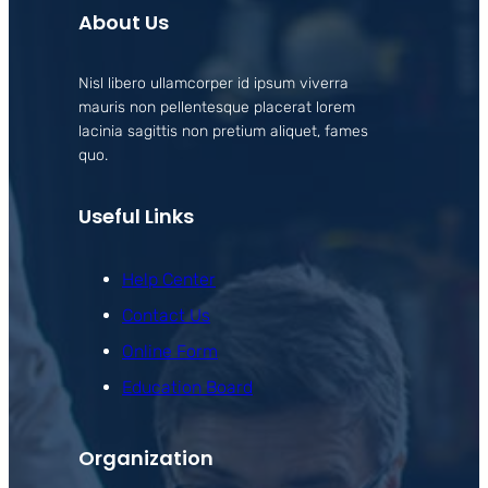
About Us
Nisl libero ullamcorper id ipsum viverra
mauris non pellentesque placerat lorem
lacinia sagittis non pretium aliquet, fames
quo.
Useful Links
Help Center
Contact Us
Online Form
Education Board
Organization