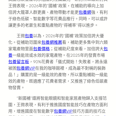
王微表現，2026年的“國補”政策，在補助的導向上加
倍誇大籠罩人群更廣、產物帶動才能更
包養網
強，有利
于綠色低碳、智能數字等花費品推行。同時，可以或許
讓更多的老蒼生和重點產物的“得補率”得以進步。
王微
包養
以為，2026年的“國補”政策加倍誇大優
化。從補助范圍來
包養網推薦
看，補助更多集中到六類
家電產物里面
包養價格
；從補助尺度來看，加倍誇大
包
養
一級能效或水效的家電產物。在2025年的發賣市場
包養留言板
，90%花費者「儀式開始！失敗者，將永遠
被困
包養網VIP
在我的咖啡館裡，成為最不對稱的裝飾
品！」購置的是一級能效的產物，所以重點補助一級能
效的產物，既適應了花費者需求，又推進了綠色低碳產
物發賣。
“新國補”還將智能眼鏡和智能家居產物歸入支撐范
圍，王微表現，有利于推進國度智能技巧在產物方面利
用，增進國度在智能數字
包養網VIP
技巧方面的技巧立