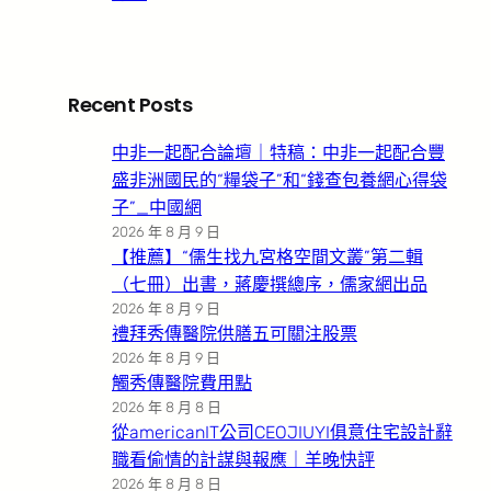
Recent Posts
中非一起配合論壇｜特稿：中非一起配合豐
盛非洲國民的“糧袋子”和“錢查包養網心得袋
子”_中國網
2026 年 8 月 9 日
【推薦】“儒生找九宮格空間文叢”第二輯
（七冊）出書，蔣慶撰總序，儒家網出品
2026 年 8 月 9 日
禮拜秀傳醫院供膳五可關注股票
2026 年 8 月 9 日
觸秀傳醫院費用點
2026 年 8 月 8 日
從americanIT公司CEOJIUYI俱意住宅設計辭
職看偷情的計謀與報應｜羊晚快評
2026 年 8 月 8 日