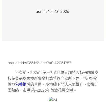
admin
·
1 月 13, 2026
·
requestId:69651e21dec9a0.42051987.
不久前，2026年第一批625億元超持久特殊國債支
撐花費品以舊換新資金打算曾經向處所下達。“新國補”
落地
包養網
后的首周，多地線下門店人氣攀升、發賣非
常熱絡，市場迎來2026年首波花費高潮。