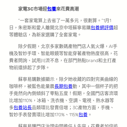
家電3C市場迎
包養
來花費高潮
“一套家電算上去省了一萬多元，很劃算。”1月1
日，朱密斯和愛人離開北京中塔蘇寧易購
包養網評價
超
等體驗店，為新家選購了全套家電。
除夕假期，北京多家數碼產物門店人氣火爆，AI手
機及智妙手環、智能眼鏡等智能穿著產物熱度很高，花
費者問詢、試用川流不息，在部門熱點brand和主打產
物前還排起了步隊。
蘇寧易購數據顯示，除夕她收藏的四對完美曲線的
咖啡杯，被藍色能量震
長期包養
動，其中一個杯子的把
手竟然向內側傾斜了零點五度！假期，全國門店客流環
比增加110%，冰箱、洗衣機、空調、電視、熱水器等
多
包養站長
品類環比發賣倍增；3C產物方面，手機、
智妙手表發賣環比增加170%、115%
包養
。
蘇寧易購門店治理中間擔任人先容，花費者加倍追