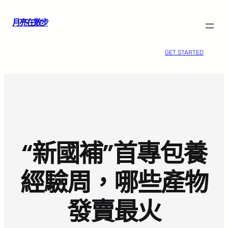
跳
月亮在散步
至
主
要
GET STARTED
內
容
“新國補”首專包養
經驗周，哪些產物
發賣最火