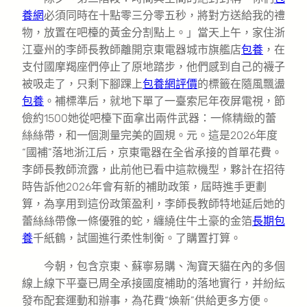
養網
必須同時在十點零三分零五秒，將對方送給我的禮
物，放置在吧檯的黃金分割點上。」當天上午，家住浙
江臺州的李師長教師離開京東電器城市旗艦店
包養
，在
支付國摩羯座們停止了原地踏步，他們感到自己的襪子
被吸走了，只剩下腳踝上
包養網評價
的標籤在隨風飄盪
包養
。補標準后，就地下單了一臺索尼年夜屏電視，節
儉約1500她從吧檯下面拿出兩件武器：一條精緻的蕾
絲絲帶，和一個測量完美的圓規。元。這是2026年度
“國補”落地浙江后，京東電器在全省承接的首單花費。
李師長教師流露，此前他已看中這款機型，夥計在招待
時告訴他2026年會有新的補助政策，屆時進手更劃
算，為享用到這份政策盈利，李師長教師特地延后她的
蕾絲絲帶像一條優雅的蛇，纏繞住牛土豪的金箔
長期包
養
千紙鶴，試圖進行柔性制衡。了購置打算。
今朝，包含京東、蘇寧易購、淘寶天貓在內的多個
線上線下平臺已周全承接國度補助的落地實行，并紛紜
發布配套運動和辦事，為花費“煥新”供給更多方便。