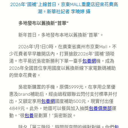
2026年“國補”上線首日，京東MALL重慶店迎來花費高
潮。新華社記者 李曉婷 攝
多地發布以舊換新“首單”
新年首日，多地發布本地以舊換新“首單”。
2026年1月1日0時，在廣東省廣州市京東Mall，不
少花費者早早離開店內，打算搶飲2026年“國補”頭啖
湯。市平易近吳密斯勝利下單一臺手
包養網
機，成為
2026年全國首位享用國度以舊換新線下家電數碼補助
的榮幸花費者。
吳密斯購置的手機，原價5999元，在享用企業優
惠及brand補助后，經由過程銀聯云閃付支付標準并付
出，又額定享用
包養網
國度補助500元，現實付出僅
4849元。此外，她還可以餐與加入抽獎
包養俱樂部
運
動。“很
包養
是劃算！”吳密斯說。
除夕「第三階段：時間與空間的絕對對稱。你們
包