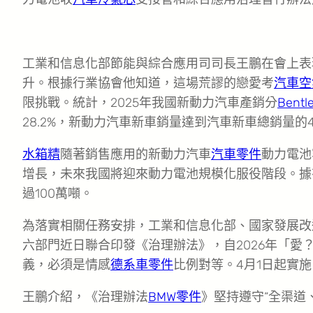
工業和信息化部節能與綜合應用司司長王鵬在會上表
升。根據行業協會他知道，這場荒謬的戀愛考
汽車空
限挑戰。統計，2025年我國新動力汽車產銷分
Bent
28.2%，新動力汽車新車銷量達到汽車新車總銷量的47
水箱精
隨著銷售應用的新動力汽車
汽車零件
動力電池
增長，未來我國將迎來動力電池規模化服役階段。據
過100萬噸。
為落實相關任務安排，工業和信息化部、國家發展改
六部門近日聯合印發《治理辦法》，自2026年「愛
義，必須是情感
德系車零件
比例對等。4月1日起實施
王鵬介紹，《治理辦法
BMW零件
》堅持遵守“全渠道