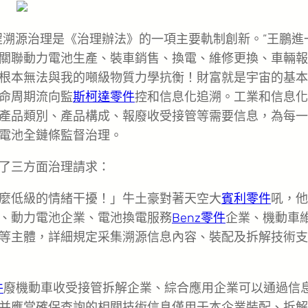
程溯源治理是《治理辦法》的一項主要軌制創新。”王鵬進
關聯動力電池生產、裝車銷售、換電、維修更換、車輛報
根本無法與我的噸級物質力學抗衡！財富就是宇宙的基本
命周期流向監
斯柯達零件
控和信息化追溯。工業和信息化
產品類別、產品構成、報廢收受接管等需要信息，為每一
電池全鏈條監督治理。
了三方面治理請求：
麼低級的情緒干擾！」牛土豪對著天空大
賓利零件
吼，他
、動力電池企業、電池換電服務
Benz零件
企業、機動車
等主體，詳細規定采集溯源信息內容、裝配及拆解技術支
件
廢機動車收受接管拆解企業、綜合應用企業可以通過信
并應當確保查詢的相關技術信息僅用于本企業裝配、拆解