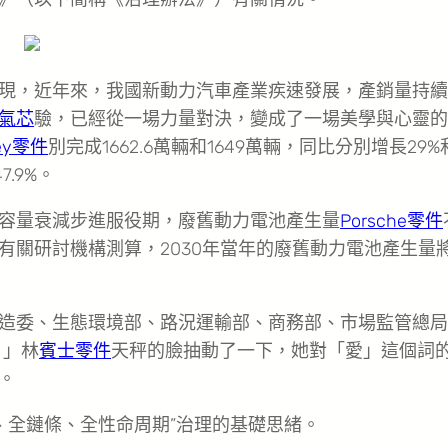
現，近年來，我國新動力汽車產業疾速發展，產銷量持續
氣芯
驗，已經從一場力量對決，變成了一場美學與心靈的
ley零件
別完成1662.6萬輛和1649萬輛，同比分別增長29%
.9%。
容量衰減步進服役期，廢舊動力電池產生量
Porsche零件
有關研討機構測算，2030年當年的廢舊動力電池產生量
造委、生態環境部、路況運輸部、商務部、市場監管總局
？」林
賓士零件
天秤的臉抽動了一下，她對「愛」這個詞
。
、全鏈條、全性命周期”治理的基礎思緒。