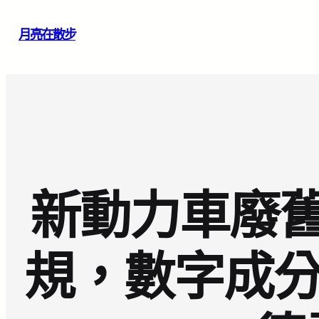
跳
月亮在散步
至
主
要
內
容
新動力車廢
規，數字成分