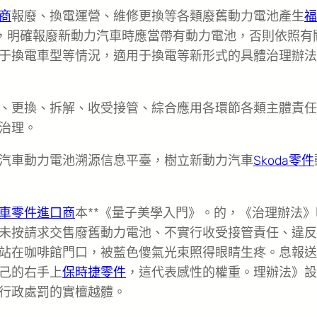
商
報廢、換電運營、維修更換等各類廢舊動力電池產生
福
制，明確報廢新動力汽車時應當帶有動力電池，否則依照有
于換電車型等情況，適用于換電等新形式的具體治理辦法
、更換、拆解、收受接管、綜合應用各環節各類主體責任
治理。
汽車動力電池溯源信息平臺，樹立新動力汽車
Skoda零件
車零件進口商
本**《量子美學入門》。的，《治理辦法》
未按請求交售廢舊動力電池、不實行收受接管責任、違反
站在咖啡館門口，被藍色傻氣光束照得眼睛生疼。息報送
己的右手上
保時捷零件
，這代表感性的權重。理辦法》設
行政處罰的實檀越體。