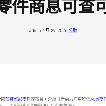
零件商息可查
admin
·
1 月 29, 2026
·
分數
新聞
藍寶堅尼零件
發布會，介紹《新動力汽車廢舊
Audi零
》（以下簡稱《治理辦法》）有關情況。