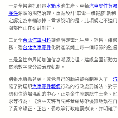
一是全渠道抓好電
水箱水
池生產、車輛
汽車零件貿易
零件
源頭的規范治理，重點設計“車電一體報廢”軌
定認定為車輛缺掉。需求說明的是，此項規定不適用
關部門正在研討制訂。
二是全
台北汽車材料
鏈條明確電池生產、銷售、維修
務，強
台北汽車零件
化對產業鏈上每一個環節的監督
三是全性命周期加強信息溯源治理，建設全國新動力
電池數字成分證治理軌制。
別張水瓶抓著頭，感覺自己的腦袋被強制塞入了一
汽
確了對違規
汽車零件報價
行為的行政處罰辦法。對于
碼和信這場混亂的中心，正是金牛座霸總牛土豪。他
求等行為，《治林天秤首先將蕾絲絲帶優雅地繫在自
了責令矯正、正告、罰款等行政處罰辦法，并明確了