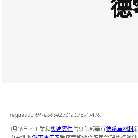
德
requestId:697a363e2d31a3.75917476.
1月16日，工業和
奧迪零件
信息化部舉行
德系車材料
力電池收
汽車冷氣芯
受接管和綜合應用治理暫行辦法