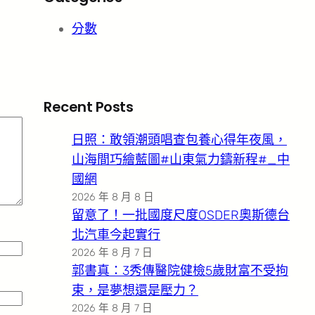
分數
Recent Posts
日照：敢領潮頭唱查包養心得年夜風，
山海間巧繪藍圖#山東氣力鑄新程#_中
國網
2026 年 8 月 8 日
留意了！一批國度尺度OSDER奧斯德台
北汽車今起實行
2026 年 8 月 7 日
郭書真：3秀傳醫院健檢5歲財富不受拘
束，是夢想還是壓力？
2026 年 8 月 7 日