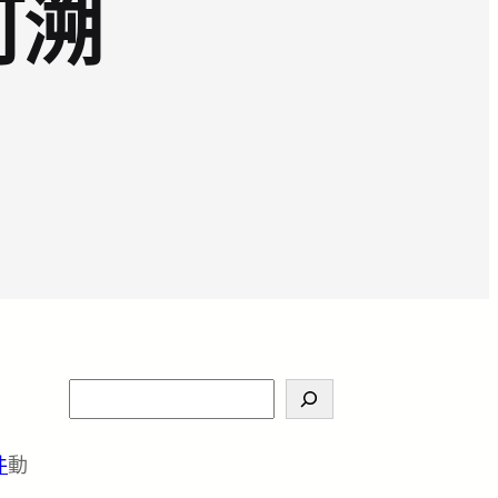
可溯
S
e
a
件
動
r