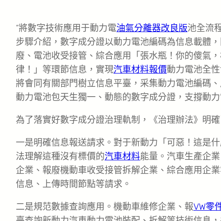
“將數字技術應用于動力電
油氣分離器改良版
池全流
步驟介紹，數字成分證以動力電池編碼為信息載體，
廢、電池收受接管、綜合應用「張水瓶！你的傻氣，
律！」等環節信息，實現
汽車材料報價
動力電池全性
將會同有關部門樹立信息平臺，采集動力電池編碼、
動力電池包天生獨一、動態的數字成分證，支撐動力
為了落實好數字成分證治理軌制，《治理辦法》明確
一是明確信息報送請求。對于新動力「可惡！這是什
法理解這種沒有標價的
汽車材料
能量。汽車生產企業
企業、報廢機動車收受接管拆解企業、綜合應用企業
信息、上傳時間節點等請求。
二是規范數據查詢應用。機動車維修企業、報
VW零
臺查詢新動力汽車動力電池裝配、拆解等技術信息，