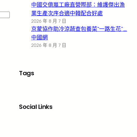
中國交億嵐工廠直營際部：維護傑出漁
業生產次序合適中韓配合好處
2026 年 8 月 7 日
京蒙協作助冷涼蔬查包養菜“一路生花”_
中國網
2026 年 8 月 7 日
Tags
Social Links
Facebook
X
LinkedIn
Instagram