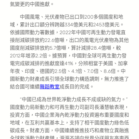
氣變更的中國進獻。
中國風電、光伏產物已出口到200多個國度和地
域，累計出口額分辨跨越334億美元和2453億美元。
依據國際動力署數據，2022年中國可再生動力發電直
接削減碳排放約22.6億噸，出口的風電光伏產物為其他
國度削減碳排放約5.7億噸，算計減排28.4億噸，較
2012年增添2.2倍。據預算，中國對全球可再生動力發
電完成碳減排的進獻度達41%，分辨相當于美國、加拿
年夜、印度、德國的2.5倍、4.1倍、7.0倍、8.6倍。中
國新動力財產成長引領全球動力構造調劑，無力推進了
結合國可連續
舞蹈教室
成長目的完成。
“中國已成為世界乾淨動力成長不成或缺的氣力。”
國度動力局新動力和可再生動力司副司長潘慧敏表現，
投資方面，中國企業海內乾淨動力投資遍布重要國度和
地域，在互利共贏基本上，支持了相干國度動力綠色低
碳成長。財產方面，中國連續推進技巧和產物立異融進
全球乾淨動力財產鏈，源源不竭向世界分送朋友高東西