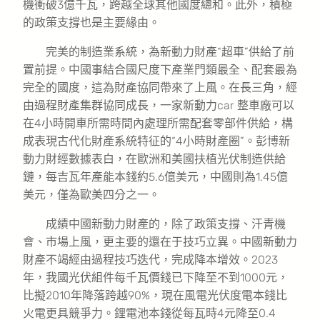
機衝破3億千瓦，跨越全球其他國度總和。此外，積極
的政策支撐也是主要緣由。
完美的制造業系統，為新動力財產“超車”供給了前
置前提。中國事結合國尺度下產業門類最全、配套最為
完全的國度，這為財產協同帶來了上風。在長三角，經
由過程財產集群協同成長，一家新動力car 整車廠可以
在4小時開車所需時間內處理所需配套零部件供給，構
成表現古代化財產系統特征的“4小時財產圈”。彭博新
動力財經數據表白，在歐洲和美國扶植光伏制造供給
鏈，每吉瓦年產能本錢約5.6億美元，中國則為1.45億
美元，僅為歐美四分之一。
成績中國新動力財產的，除了政策支撐、汗青機
會、市場上風，更主要的還在于技巧立異。中國新動力
財產不竭經由過程技巧迭代，完成降本增效。2023
年，我國光伏組件每千瓦價錢已下降至不到1000元，
比擬2010年降落跨越90%，現在風電光伏度電本錢比
火電更具競爭力。鋰電池本錢從每瓦時4元降至0.4