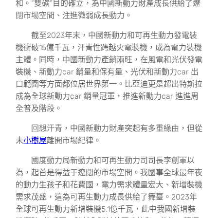
和。“雙碳”目的確立，為中國新動力財產成長供給了遼
闊市場空間、注進微弱成長動力。
截至2023年末，中國新動力和可再生動力發電裝
機衝破15億千瓦，汗青性跨越火電裝機，成為電力裝機
主體。同時，中國新動力產銷兩旺，在風電和光伏發電
裝機、新動力car 銷量和保有量、光伏和新動力car 出
口範圍等方面都位居世界第一。比亞迪更是超出特斯拉
成為全球新動力car 銷量冠軍，推進新動力car 進進周
全普及階段。
回想汗青，中國新動力財產突起有多重緣由，但從
未
小樹屋
離開市場紀律。
國度動力局新動力和可再生動力司司長李創軍以
為，起首是得益于遼闊的市場空間。我國事全球最年夜
的動力生孩子和花費國，電力需求體量宏大、新增裝機
需求茂盛，這為可再生動力成長供給了舞臺。2023年
全球可再生動力新增裝機5.1億千瓦，此中我國新增裝