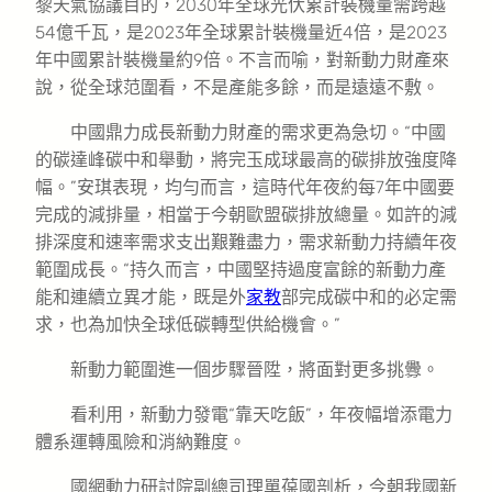
黎天氣協議目的，2030年全球光伏累計裝機量需跨越
54億千瓦，是2023年全球累計裝機量近4倍，是2023
年中國累計裝機量約9倍。不言而喻，對新動力財產來
說，從全球范圍看，不是產能多餘，而是遠遠不敷。
中國鼎力成長新動力財產的需求更為急切。“中國
的碳達峰碳中和舉動，將完玉成球最高的碳排放強度降
幅。”安琪表現，均勻而言，這時代年夜約每7年中國要
完成的減排量，相當于今朝歐盟碳排放總量。如許的減
排深度和速率需求支出艱難盡力，需求新動力持續年夜
範圍成長。“持久而言，中國堅持過度富餘的新動力產
能和連續立異才能，既是外
家教
部完成碳中和的必定需
求，也為加快全球低碳轉型供給機會。”
新動力範圍進一個步驟晉陞，將面對更多挑釁。
看利用，新動力發電“靠天吃飯”，年夜幅增添電力
體系運轉風險和消納難度。
國網動力研討院副總司理單葆國剖析，今朝我國新