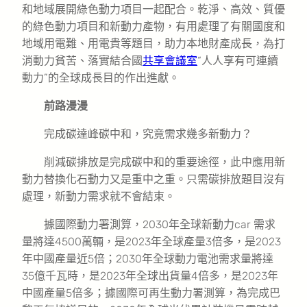
和地域展開綠色動力項目一起配合。乾淨、高效、質優
的綠色動力項目和新動力產物，有用處理了有關國度和
地域用電難、用電貴等題目，助力本地財產成長，為打
消動力貧苦、落實結合國
共享會議室
“人人享有可連續
動力”的全球成長目的作出進獻。
前路漫漫
完成碳達峰碳中和，究竟需求幾多新動力？
削減碳排放是完成碳中和的重要途徑，此中應用新
動力替換化石動力又是重中之重。只需碳排放題目沒有
處理，新動力需求就不會結束。
據國際動力署測算，2030年全球新動力car 需求
量將達4500萬輛，是2023年全球產量3倍多，是2023
年中國產量近5倍；2030年全球動力電池需求量將達
35億千瓦時，是2023年全球出貨量4倍多，是2023年
中國產量5倍多；據國際可再生動力署測算，為完成巴