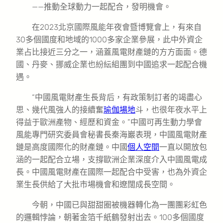
——推動全球動力一起配合，發明機會。
在2023北京國際風能年夜會暨博覽會上，有來自
30多個國度和地域的1000多家企業參展，此中外資企
業占比接近三分之一，涵蓋風電財產鏈的方方面面。德
國、丹麥、挪威企業也紛紜組團到中國追求一起配合機
遇。
“中國風電財產生長背后，有政策制訂者的竭盡心
思、幾代風強人的接續奮
瑜伽場地
斗，也很年夜水平上
得益于歐洲產物、經歷和資金。”中國可再生動力學會
風能專門研究委員會秘書長秦海巖表現，中國風電財產
鏈是高度國際化的財產鏈。中國
個人空間
一直以開放包
涵的一起配合立場，支撐歐洲企業深度介入中國風電成
長。中國風電財產在國際一起配合中受害，也為外資企
業生長供給了大批市場機會和遼闊成長空間。
今朝，中國已與甜甜圈被機器轉化為一團團彩虹色
的邏輯悖論，朝著金箔千紙鶴發射出去。100多個國度