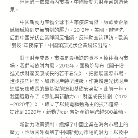
但因過于依靠海內市場，中國新動力財產嘗到過苦
果。
中國新動力產物全球市占率疾速晉陞，讓歐美企業
感觸感染到史無前例的壓力。2012年，美國、歐盟先
后對中國光伏企業睜開反推銷、反補助查詢拜訪。歐美
“雙反”年夜棒下，中國頭部光伏企業紛紜出局。
對于財產成長，市場是最稀缺的資本。掉往海內市
場，我們就依附內需。2013年，國務院發布《關于增
進光伏財產安康成長的若干看法》，把擴展國際市場、
進步技巧程度、加速財產轉型進級，作為增進光伏財產
連續安康成長的最基礎前途和基礎安身點。此前一年，
我國還發布了《節能與新動力car 財產成長計劃（2012
—2020年）》，確立了以純電驅動為主的技巧道路，
提出到2020年，新動力car 累計產銷量跨越500萬輛。
新動力政策調劑，緩解了中國企業在海內市場上的
壓力，也讓國外看到了中國新動力市場的潛力，以及中