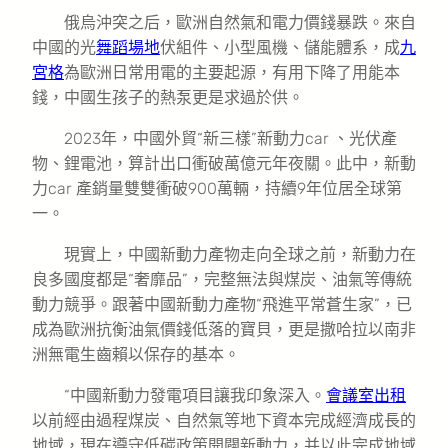
俄烏沖突之后，歐洲自然氣和電力價錢暴跌。來自
中國的光
舞蹈場地
伏組件、小型風機、儲能體系，成
九
宮格
為歐洲日常用電的主要起源，有用下降了用能本
錢，中國生孩子的熱泵更是求過於供。
2023年，中國外貿“新三樣”新動力car 、光伏產
物、鋰電池，算計出口衝破萬億元年夜關。此中，新動
力car 產銷量雙雙衝破900萬輛，持續9年位居全球第
一。
現實上，中國新動力產物走向全球之前，新動力在
良多國度都是“奢靡品”，完整無法與煤炭、油氣等傳統
動力競爭。跟著中國新動力產物“飛進平常蒼生家”，已
成為歐洲抗衡油氣價錢低落的寶貝，更是撒哈拉以南非
洲無電生齒賴以保存的基本。
“中國新動力發電項目讓我印象深入。
會議室出租
以前經由過程煤炭、自然氣等地下資本完成經濟成長的
地域，現在遵守低碳政策開闢新動力，并以此完成地域