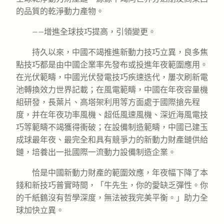
的品質的乾淨動力產物。
——增進全球技巧提高，引領變更。
持久以來，中國不竭推進新動力技巧立異，良多焦
點技巧都是由中國企業率先發布或投進年夜範圍應用。
在光伏範疇，中國光伏發電技巧疾速迭代，屢次刷新電
池轉換效力世界記載；在風電範疇，中國在年夜容量機
組研發，長葉片、高塔架利用等方面處于國際搶先程
度，并在年夜功率風機、超低風速風機、深近海風電技
巧等範疇不竭獲得衝破；在設備制造範疇，中國已建玉
成球最年夜、最完全和具有競爭力的新動力財產鏈供給
鏈，培養出一批國際一流動力設備制造企業。
恰是中國新動力財產的範圍效應，年夜幅下降了本
錢和新技巧普實時間，「牛先生，你的愛缺乏彈性。你
的千紙鶴沒有哲學深度，無法被我完美平衡。」助力全
球加快立異。