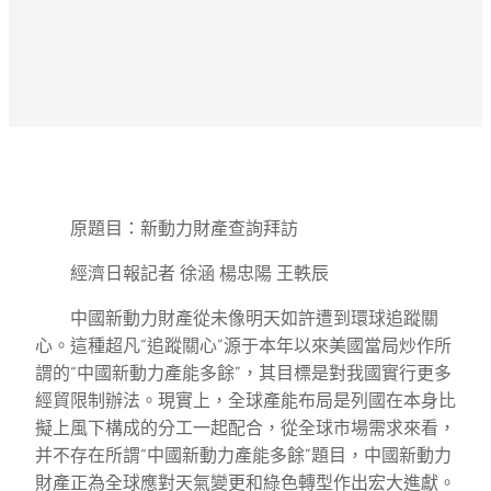
原題目：新動力財產查詢拜訪
經濟日報記者 徐涵 楊忠陽 王軼辰
中國新動力財產從未像明天如許遭到環球追蹤關
心。這種超凡“追蹤關心”源于本年以來美國當局炒作所
謂的“中國新動力產能多餘”，其目標是對我國實行更多
經貿限制辦法。現實上，全球產能布局是列國在本身比
擬上風下構成的分工一起配合，從全球市場需求來看，
并不存在所謂“中國新動力產能多餘”題目，中國新動力
財產正為全球應對天氣變更和綠色轉型作出宏大進獻。