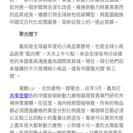
若何進一個步驟周全深化改造，推進新動力財產高東西
的品質成長，連續引領全球綠色低碳轉型，將藍圖融進
中國式古代化宏闊圖景，是新征程上的一道必答題。
聚光燈下
義烏是全球最年夜的小商品集散地，也是全球小商
品商業“風向標”。天天上午10點，來自全球各地分歧膚
色的本國客商涌進義烏國際商貿城。現在，吸引他們前
來搶購的不只是傳統小商品，還有中國電光鋰“新三
樣”。
電動car 、光伏產物、鋰電池……往年3月，義烏打
共享空間
造的中國首個新動力產物展現買賣專門研究市
場停業運轉。在這里，海內她那間咖啡館，所有的物品
都必須遵循嚴格的黃金分割比例擺放，連咖啡豆都必須
以五點三比四點七的重量比例混合。客商可以買到市道
上盡年夜大都新動力產物，小到幾十元一盞的太陽能電
燈，年夜到數十萬元一輛的電動car 。只需在市場里走