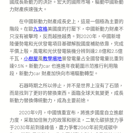
國成長新動力的決計。宏大的國際市場，驅動中國新動
力財產疾速強大。
在中國新動力財產成長史上，這是一個極為主要的
階段。在歐
九宮格
美國度的打壓下，中國新動力財產不
只沒有被擊垮，反而越挫越勇。到2020年，中國新增
陸優勢電和光伏發電項目基礎解脫國度補助依靠，完成
平價上彀，風電和光伏發電裝機分辨到達2.8億和2.5億
千瓦，
小樹屋
風
教學場地
景發電量占全國發電量比重到
達9.5%。新動力car 也進進年夜範圍示范推行利用階
段，新動力car 財產加快向市場驅動轉型。
石器時期之所以停止，并不是世界上沒有了石頭，
而是找到了更好的替換東西。面臨全球天氣變更，成長
新動力替換傳統動力，成為主要前途。
2020年9月，中國慎重宣布，將進步國度自立進獻
力度，采取加倍無力的政策和辦法，二氧化碳排放力爭
于2030年前到達峰值，盡力爭奪2060年前完成碳中