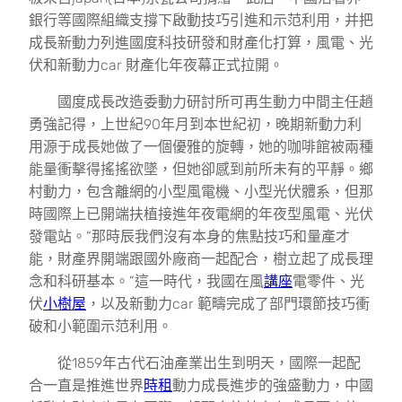
銀行等國際組織支撐下啟動技巧引進和示范利用，并把
成長新動力列進國度科技研發和財產化打算，風電、光
伏和新動力car 財產化年夜幕正式拉開。
國度成長改造委動力研討所可再生動力中間主任趙
勇強記得，上世紀90年月到本世紀初，晚期新動力利
用源于成長她做了一個優雅的旋轉，她的咖啡館被兩種
能量衝擊得搖搖欲墜，但她卻感到前所未有的平靜。鄉
村動力，包含離網的小型風電機、小型光伏體系，但那
時國際上已開端扶植接進年夜電網的年夜型風電、光伏
發電站。“那時辰我們沒有本身的焦點技巧和量產才
能，財產界開端跟國外廠商一起配合，樹立起了成長理
念和科研基本。”這一時代，我國在風
講座
電零件、光
伏
小樹屋
，以及新動力car 範疇完成了部門環節技巧衝
破和小範圍示范利用。
從1859年古代石油產業出生到明天，國際一起配
合一直是推進世界
時租
動力成長進步的強盛動力，中國