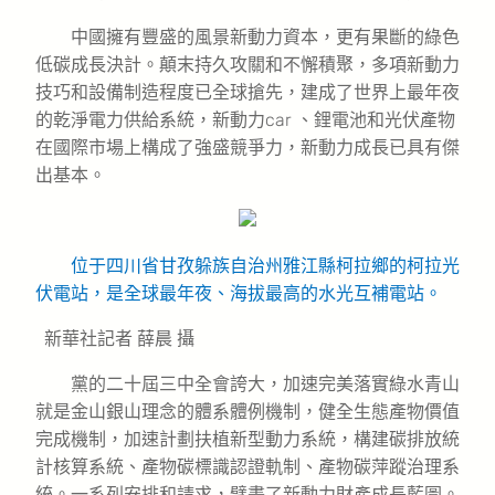
中國擁有豐盛的風景新動力資本，更有果斷的綠色
低碳成長決計。顛末持久攻關和不懈積聚，多項新動力
技巧和設備制造程度已全球搶先，建成了世界上最年夜
的乾淨電力供給系統，新動力car 、鋰電池和光伏產物
在國際市場上構成了強盛競爭力，新動力成長已具有傑
出基本。
位于四川省甘孜躲族自治州雅江縣柯拉鄉的柯拉光
伏電站，是全球最年夜、海拔最高的水光互補電站。
新華社記者 薛晨 攝
黨的二十屆三中全會誇大，加速完美落實綠水青山
就是金山銀山理念的體系體例機制，健全生態產物價值
完成機制，加速計劃扶植新型動力系統，構建碳排放統
計核算系統、產物碳標識認證軌制、產物碳萍蹤治理系
統。一系列安排和請求，擘畫了新動力財產成長藍圖。