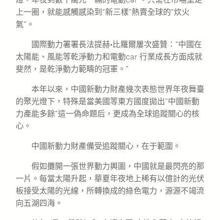
上一圈，就能感觸感染到“新三樣”熱賣全球的“炊火
氣”。
國際動力署署長法提赫·比羅爾屢次盛贊：“中國在
太陽能、風能等乾淨動力和電動car 行業成長方面成就
斐然，是乾淨動力範疇的冠軍。”
本年以來，中國新動力財產幾次表態世界年夜舞臺
的聚光燈下，特殊是當美國等東方國度拋出“中國新動
力產能多餘”這一偽命題后，更成為全球追蹤關心的核
心。
中國新動力財產備受追蹤關心，在于範圍。
假如攤開一張世界動力輿圖，中國就是最閃亮的那
一片。每當太陽升起，華夏年夜地上稀有以億計的光伏
板接受太陽的光線，所轉換成的綠色電力，源源不竭流
向五湖四海。