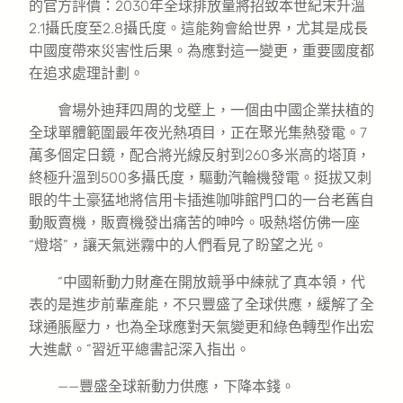
的官方評價：2030年全球排放量將招致本世紀末升溫
2.1攝氏度至2.8攝氏度。這能夠會給世界，尤其是成長
中國度帶來災害性后果。為應對這一變更，重要國度都
在追求處理計劃。
會場外迪拜四周的戈壁上，一個由中國企業扶植的
全球單體範圍最年夜光熱項目，正在聚光集熱發電。7
萬多個定日鏡，配合將光線反射到260多米高的塔頂，
終極升溫到500多攝氏度，驅動汽輪機發電。挺拔又刺
眼的牛土豪猛地將信用卡插進咖啡館門口的一台老舊自
動販賣機，販賣機發出痛苦的呻吟。吸熱塔仿佛一座
“燈塔”，讓天氣迷霧中的人們看見了盼望之光。
“中國新動力財產在開放競爭中練就了真本領，代
表的是進步前輩產能，不只豐盛了全球供應，緩解了全
球通脹壓力，也為全球應對天氣變更和綠色轉型作出宏
大進獻。”習近平總書記深入指出。
——豐盛全球新動力供應，下降本錢。