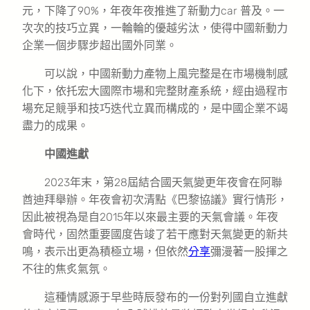
元，下降了90%，年夜年夜推進了新動力car 普及。一
次次的技巧立異，一輪輪的優越劣汰，使得中國新動力
企業一個步驟步超出國外同業。
可以說，中國新動力產物上風完整是在市場機制感
化下，依托宏大國際市場和完整財產系統，經由過程市
場充足競爭和技巧迭代立異而構成的，是中國企業不竭
盡力的成果。
中國進獻
2023年末，第28屆結合國天氣變更年夜會在阿聯
酋迪拜舉辦。年夜會初次清點《巴黎協議》實行情形，
因此被視為是自2015年以來最主要的天氣會議。年夜
會時代，固然重要國度告竣了若干應對天氣變更的新共
鳴，表示出更為積極立場，但依然
分享
彌漫著一股揮之
不往的焦炙氣氛。
這種情感源于早些時辰發布的一份對列國自立進獻