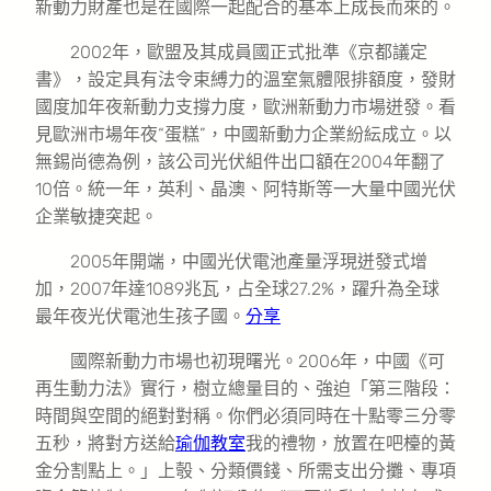
新動力財產也是在國際一起配合的基本上成長而來的。
2002年，歐盟及其成員國正式批準《京都議定
書》，設定具有法令束縛力的溫室氣體限排額度，發財
國度加年夜新動力支撐力度，歐洲新動力市場迸發。看
見歐洲市場年夜“蛋糕”，中國新動力企業紛紜成立。以
無錫尚德為例，該公司光伏組件出口額在2004年翻了
10倍。統一年，英利、晶澳、阿特斯等一大量中國光伏
企業敏捷突起。
2005年開端，中國光伏電池產量浮現迸發式增
加，2007年達1089兆瓦，占全球27.2%，躍升為全球
最年夜光伏電池生孩子國。
分享
國際新動力市場也初現曙光。2006年，中國《可
再生動力法》實行，樹立總量目的、強迫「第三階段：
時間與空間的絕對對稱。你們必須同時在十點零三分零
五秒，將對方送給
瑜伽教室
我的禮物，放置在吧檯的黃
金分割點上。」上彀、分類價錢、所需支出分攤、專項