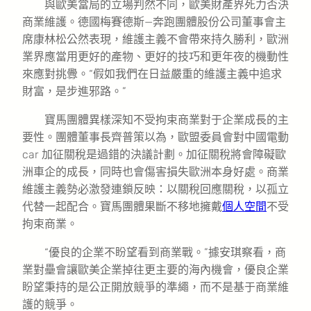
與歐美當局的立場判然不同，歐美財產界死力否決
商業維護。德國梅賽德斯—奔跑團體股份公司董事會主
席康林松公然表現，維護主義不會帶來持久勝利，歐洲
業界應當用更好的產物、更好的技巧和更年夜的機動性
來應對挑釁。“假如我們在日益嚴重的維護主義中追求
財富，是步進邪路。”
寶馬團體異樣深知不受拘束商業對于企業成長的主
要性。團體董事長齊普策以為，歐盟委員會對中國電動
car 加征關稅是過錯的決議計劃。加征關稅將會障礙歐
洲車企的成長，同時也會傷害損失歐洲本身好處。商業
維護主義勢必激發連鎖反映：以關稅回應關稅，以孤立
代替一起配合。寶馬團體果斷不移地擁戴
個人空間
不受
拘束商業。
“優良的企業不盼望看到商業戰。”據安琪察看，商
業對壘會讓歐美企業掉往更主要的海內機會，優良企業
盼望秉持的是公正開放競爭的準繩，而不是基于商業維
護的競爭。