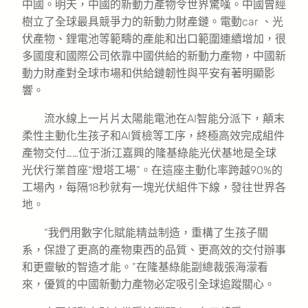
中國。明天，中國的新動力產物令世界驚嘆。中國曾經
樹立了全球最具競爭力的新動力財產鏈。電動car 、光
伏產物、鋰電池等範疇的產能和出口範圍連續增加，很
多國度和國際公司依靠中國供給的新動力產物，中國新
動力財產對全球市場和供給鏈韌性與平安有著明顯影
響。
流水線上一片片太陽能電池在AI智能分派下，顛末
柔性主動化生孩子和AI質檢等工序，終極高效完成組件
產物交付……位于浙江嘉興的隆基綠能光伏基地是全球
光伏行業首座“燈塔工場”。在這座主動化率跨越90%的
工場內，每隔18秒就有一塊光伏組件下線，發往世界各
地。
“我們用數字化賦能精益制造，重構了生孩子關
系，保證了更高的產物東西的品質、更高效的交付辦事
和更靈敏的智造才能。”在隆基綠能副總裁張海濛看
來，優質的中國新動力產物必定吸引全球追蹤關心。