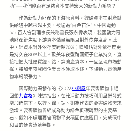
肋”——我們能否有足夠資本支持宏大的新動力系統？
作為新動力財產的下游原資料，鋰礦資本在財產鏈
供給鏈中越來越主要，被喻為“白色石油”。中國電動
car 百人會副理事長兼秘書長張永偉表現，我國動力電
池財產鏈焦點下游資本儲量無限且對外依存度高。此
中，鋰資本對外依存度跨越70%；鎳和鈷對外依存度更
是持久在80%以上。歐美年夜型跨國鉅子企業持久、直
接把握大批優質鋰、鈷、鎳礦產資本，一旦呈現市場動
搖，將加年夜我國企業資本獲取本錢，下降動力電池產
物本錢競爭力。
國際動力署發布的《2023
小樹屋
年要害礦物市場
回想
九宮格
》陳述指出，在乾淨動力技巧利用呈迸發式
增加確當下，以鋰、鎳、鈷、銅為代表的要害礦物需求
激增。要害礦物曾經成為動力綠色低碳轉型的主要基
石。假如不處理要害礦物平安穩固供應題目，完成碳中
和目的便會遠遠無期。