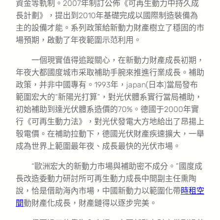
資金等軌制。2007年制訂公佈《可再生動力中持久成
長計劃》，提出到2010年基礎完成以國際制造裝備為
主的設備才能。系列政策給新動力財產樹立了穩固的市
場預期，啟動了年夜範圍示范利用。
一個現實值得追蹤關心，在新動力財產成長初期，
年夜大都國度城市采取補助手腕來推進行業成長。補助
政策，并非中國專有。1993年，japan(日本)當局發布
範圍宏大的“新陽光打算”，對光伏體系實行當局補助，
初始補助到達光伏體系造價的70%。德國于2000年實
行《可再生動力法》，對光伏發電大方地給出了昂揚上
彀電價。在補助拉動下，德國光伏財產疾速擴大，一舉
成為世界上範圍最年夜、成長最快的光伏市場。
“歐洲宏大的新動力市場與補助密不成分。”國度成
長改造委動力研討所可再生動力成長中間副主任熏陶
說，恰是借助海內市場，中國新動力以範圍化帶
時租空
間
動財產化成長，財產鏈得以逐步完美。