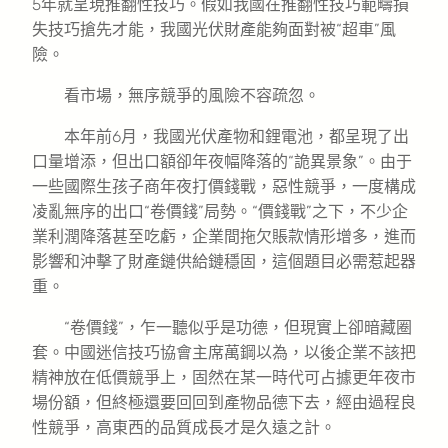
5年就呈現推翻性技巧。假如我國在推翻性技巧範疇損
失技巧搶先才能，我國光伏財產能夠面對被“超車”風
險。
看市場，無序競爭的風險不容疏忽。
本年前6月，我國光伏產物和鋰電池，都呈現了出
口量增添，但出口額卻年夜幅降落的“詭異景象”。由于
一些國際生孩子商年夜打價錢戰，惡性競爭，一度構成
凌亂無序的出口“卷價錢”局勢。“價錢戰”之下，不少企
業利潤降落甚至吃虧，企業間拖欠賬款情形增多，進而
影響和沖擊了財產鏈供給鏈穩固，這個題目必需惹起器
重。
“卷價錢”，乍一聽似乎是功德，但現實上卻暗藏圈
套。中國迷信技巧協會主席萬鋼以為，以後企業不該把
精神放在低價競爭上，固然在某一時代可占據更年夜市
場份額，但終極還要回回到產物品德下去，經由過程良
性競爭，高東西的品質成長才是久遠之計。