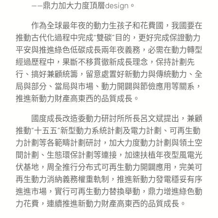
——鼎力加大力度頂層design。
作為全球最年夜的動力生孩子和花費國，我國要在
推動古代化過程中完成“雙碳”目的，更好完成保證動力
平安與推進綠色低碳成長兩年夜義務，必需在動力轉型
經過歷程中，果斷不移貫徹新成長理念，保持計劃先
行、搞好兼顧統籌，留意處置好新動力與傳統動力、全
局與部分、當局與市場、動力開闢與節儉應用等關系，
推進新動力財產高東西的品質成長。
國度成長改造委動力研討所所長呂文斌提出，兼顧
推動“十五五”新型動力系統計劃及電力計劃、可再生動
力計劃等各範疇計劃研討，加大力度動力計劃與領土空
間計劃、生態環保計劃等連接，加速扶植年夜型風電光
伏基地，周全推行分布式可再生動力開闢應用，完美可
再生動力消納義務權重軌制，推進新動力發電穩妥有序
進進市場，實行可再生動力替換舉動，鼎力增進綠色動
力花費，連續推進新動力財產高東西的品質成長。