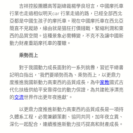
吉祥控股團體高等副總裁楊學良坦言，中國摩托車
行業也走過相似明天car 行業走過的路，已經全部西北
亞都是中國生孩子的摩托車。現在中國摩托車在西北亞
簡直不見蹤跡，緣由就是猖狂打價錢戰，緊縮利潤和東
西的品質空間。這種景象必需轉變，不克不及讓中國新
動力財產重蹈摩托車的覆轍。
乘勢而上
對于我國動力成長面對的一系列挑釁，習近平總書
記明白指出，“我們要順勢而為、乘勢而上，以更鼎力
度推進我國新動力高東西的品質成長，為中
家教
國式古
代化扶植供給平安靠得住的動力保證，為共建乾淨漂亮
的
交流
世界作出更年夜進獻”。
以更鼎力度推進新動力高東西的品質成長是一項持
久體系工程，必需兼顧策劃、協同共同，加年夜立異、
深化一起配合，連續推進新動力技巧提高和財產成長。