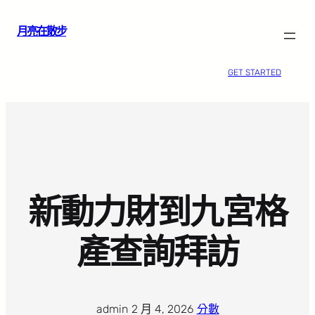
跳
月亮在散步
至
主
要
GET STARTED
內
容
新動力財到九宮格
產查詢拜訪
admin
·
2 月 4, 2026
·
分數