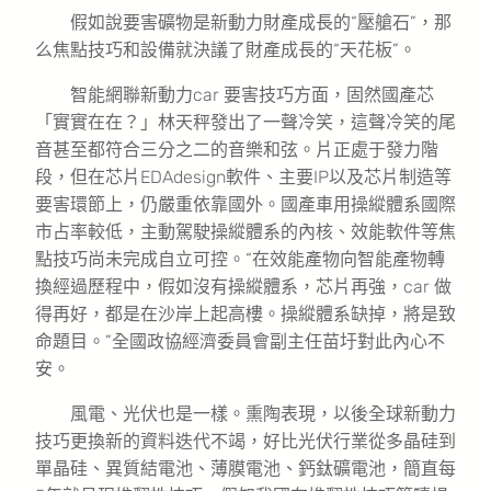
假如說要害礦物是新動力財產成長的“壓艙石”，那
么焦點技巧和設備就決議了財產成長的“天花板”。
智能網聯新動力car 要害技巧方面，固然國產芯
「實實在在？」林天秤發出了一聲冷笑，這聲冷笑的尾
音甚至都符合三分之二的音樂和弦。片正處于發力階
段，但在芯片EDAdesign軟件、主要IP以及芯片制造等
要害環節上，仍嚴重依靠國外。國產車用操縱體系國際
市占率較低，主動駕駛操縱體系的內核、效能軟件等焦
點技巧尚未完成自立可控。“在效能產物向智能產物轉
換經過歷程中，假如沒有操縱體系，芯片再強，car 做
得再好，都是在沙岸上起高樓。操縱體系缺掉，將是致
命題目。”全國政協經濟委員會副主任苗圩對此內心不
安。
風電、光伏也是一樣。熏陶表現，以後全球新動力
技巧更換新的資料迭代不竭，好比光伏行業從多晶硅到
單晶硅、異質結電池、薄膜電池、鈣鈦礦電池，簡直每