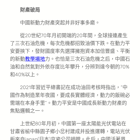
財產破局
中國新動力財產突起并非好事多磨。
從20世紀70年月初開端的20年間，全球接連產生
了三次石油危機，每次危機都招致油價下跌。在動力平
安要挾下，發財國度率先選擇擁抱資本加倍豐盛、平衡
的新動
教學場地
力。也恰是三次石油危機之后，中國石
油和自然氣對外依存度比年攀升，分辨到達今朝的70%
和40%以上。
2021年習近平總書記在成功油田考核時指出，“中
國作為制造業年夜國，要成長實體經濟，動力的飯碗必
需端在本身手里”。動力平安是中國成長新動力財產的
焦點邏輯之一。
上世紀80年月初，中國第一座太陽能光伏電站在
甘肅省榆中縣園子鄉小岔村建成并投進運轉，電站光伏
板來自japan(日本)京瓷公司捐贈。此后，中國活著界