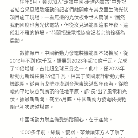
往年5月，餐與加入“走讀中國·走進內蒙古”中外記
者結合采風體驗運動的記者們離開庫布其戈壁生態光伏
項目施工現場，一看無邊的光伏板令世人驚嘆。“固然
我們國度也有光伏電站，但從沒見過範圍這般年夜、這
般壯不雅的排場。”荷蘭播送電視協會記者宗約翰極為
震動。
數據顯示，中國新動力發電裝機範圍不竭擴展，從
2013年不到1億千瓦，擴展到2023年超10億千瓦，完成
了10倍增加，占比超全球三分之一。此中，僅2023年
新動力新增裝機2.9億千瓦，相當于美國累計新動力裝
機範圍。從東南戈壁沙漠到台灣東邊湛藍年夜海，從險
峻的平地峽谷到廣袤的低地平原，都“長”出了風電和光
伏。據最新新聞，截至6月底，中國新動力發電裝機範
圍已初次跨越煤電。
中國新動力財產備受追蹤關心，在于產物。
1000多年前，絲綢、瓷器、茶葉讓東方人了解了