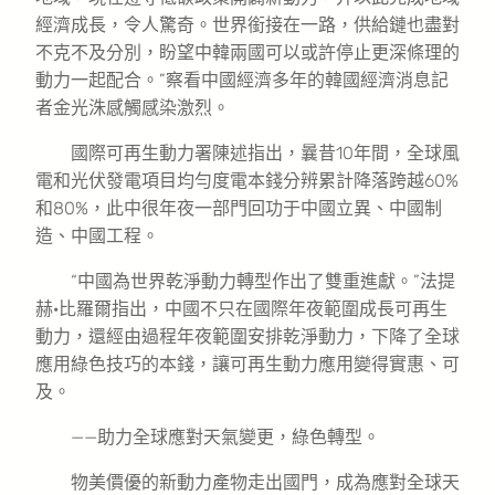
經濟成長，令人驚奇。世界銜接在一路，供給鏈也盡對
不克不及分別，盼望中韓兩國可以或許停止更深條理的
動力一起配合。”察看中國經濟多年的韓國經濟消息記
者金光洙感觸感染激烈。
國際可再生動力署陳述指出，曩昔10年間，全球風
電和光伏發電項目均勻度電本錢分辨累計降落跨越60%
和80%，此中很年夜一部門回功于中國立異、中國制
造、中國工程。
“中國為世界乾淨動力轉型作出了雙重進獻。”法提
赫·比羅爾指出，中國不只在國際年夜範圍成長可再生
動力，還經由過程年夜範圍安排乾淨動力，下降了全球
應用綠色技巧的本錢，讓可再生動力應用變得實惠、可
及。
——助力全球應對天氣變更，綠色轉型。
物美價優的新動力產物走出國門，成為應對全球天