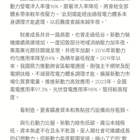
動力發電滲入率僅16%，跟著滲入率降低，將會給全部
體系帶來較年夜壓力。“此刻還能經由過程電力體系本
身調理才能處理，以后難度會越來越年夜。”
財產成長并非一路高歌，也曾走過低谷。新動力裝
機連續高速增加，一度招致部分地域消納壓力加年夜，
棄風棄光題目開端呈現，并逐年加劇。2016年新動力
均勻應用率降至84%，為積年最低程度。2019年以
來，我國鼎力推動跨省區輸電通道、剛強主干網架及配
電網扶植，不竭晉陞電力體系調理才能，擴展新動力市
場化買賣電量，推進新動力高效應用。2023年，全國
風電應用率97.3%、光伏發電應用率98%，堅持較高程
度。
看制造，要害礦產資本和焦點技巧設備尚存瓶頸。
與化石動力比擬，新動力綠色低碳、邊沿本錢極
低、資本無處不在且永不乾涸，是人類社會可連續成長
的幻想動力。但新動力年夜範圍安排，縮小了它的“軟