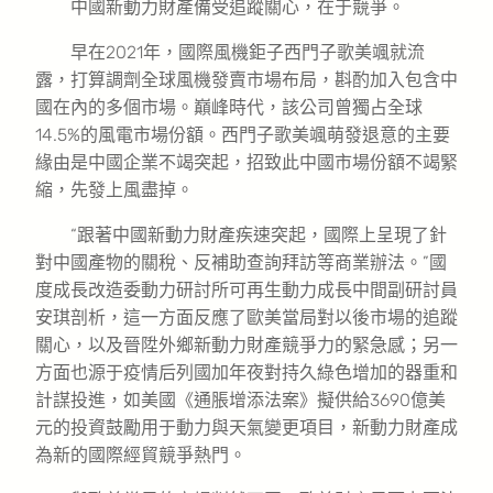
中國新動力財產備受追蹤關心，在于競爭。
早在2021年，國際風機鉅子西門子歌美颯就流
露，打算調劑全球風機發賣市場布局，斟酌加入包含中
國在內的多個市場。巔峰時代，該公司曾獨占全球
14.5%的風電市場份額。西門子歌美颯萌發退意的主要
緣由是中國企業不竭突起，招致此中國市場份額不竭緊
縮，先發上風盡掉。
“跟著中國新動力財產疾速突起，國際上呈現了針
對中國產物的關稅、反補助查詢拜訪等商業辦法。”國
度成長改造委動力研討所可再生動力成長中間副研討員
安琪剖析，這一方面反應了歐美當局對以後市場的追蹤
關心，以及晉陞外鄉新動力財產競爭力的緊急感；另一
方面也源于疫情后列國加年夜對持久綠色增加的器重和
計謀投進，如美國《通脹增添法案》擬供給3690億美
元的投資鼓勵用于動力與天氣變更項目，新動力財產成
為新的國際經貿競爭熱門。