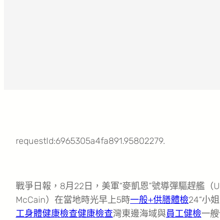
requestId:6965305a4fa891.95802279.
戰爭日報，8月22日，美軍“麥凱恩”號導彈驅趕艦（U
McCain）在當地時光早上5時
一般+供膳體檢
24“小
工身體健康檢查
健康檢查
灣東邊海域與
員工健檢
一艘