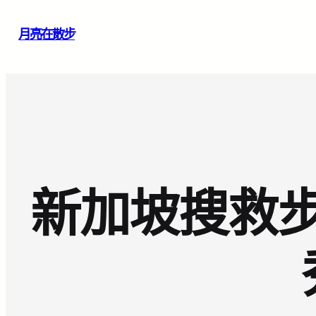
跳
月亮在散步
至
主
要
內
容
新加坡搜救步