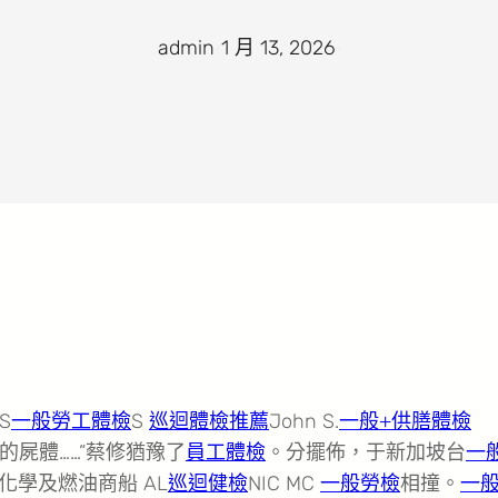
admin
·
1 月 13, 2026
·
S
一般勞工體檢
S
巡迴體檢推薦
John S.
一般+供膳體檢
姐的屍體……”蔡修猶豫了
員工體檢
。分擺佈，于新加坡台
一
化學及燃油商船 AL
巡迴健檢
NIC MC
一般勞檢
相撞。
一