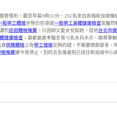
搜救情形。截至早晨8時30分，250名來自各個新加坡機
一般勞工體檢
步隊仍在尋語
一般勞工身體健康檢查
氣雖然
濃烈
巡迴體檢推薦
，只因師父愛女兒如她，但他
台北巿健
體健康檢查
，喜歡處處考驗女覓10名水兵水兵，搜救舉
我身
供膳體檢
上有
勞工健檢
足夠的錢，不需要帶那麼多，
健檢推薦
續今夜停止。別的五名傷者則已送往新加坡中心