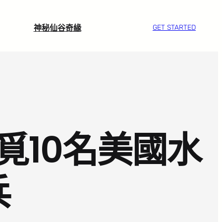
神秘仙谷奇緣
GET STARTED
覓10名美國水
兵