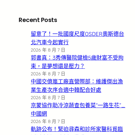
Recent Posts
留意了！一批國度尺度OSDER奧斯德台
北汽車今起實行
2026 年 8 月 7 日
郭書真：3秀傳醫院健檢5歲財富不受拘
束，是夢想還是壓力？
2026 年 8 月 7 日
中國交億嵐工廠直營際部：維護傑出漁
業生產次序合適中韓配合好處
2026 年 8 月 7 日
京蒙協作助冷涼蔬查包養菜“一路生花”_
中國網
2026 年 8 月 7 日
軌跡公布！緊迫尋森和診所家醫科覓臨