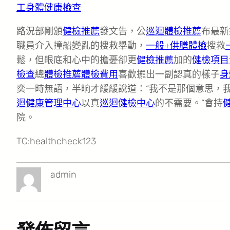
工身體健康檢查
路況部剛頒
健檢推薦
發文告，公
巡迴體檢推薦
布最新
職員介入撞船變亂的搜救舉動，
一般+供膳體檢
搜救
鬆，但眼底和心中的擔憂卻更
健檢推薦
加的
健檢項目
檢查
總
體檢推薦
體檢費用
喜歡擺出一副認真的樣子
身
奕一時無語，半晌才緩緩說道：“我不是那個意思，
迴健康管理中心
以真
巡迴健檢中心
的不需要。”會持
院。
TC:healthcheck123
admin