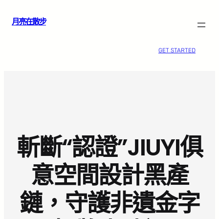
跳
月亮在散步
至
主
要
GET STARTED
內
容
斬斷“認證”JIUYI俱
意空間設計黑產
鏈，守護非遺金字