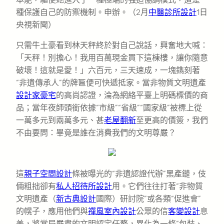
種保護自己的防禦機制。申辦。（2月
中醫診所設計
1日
央視新聞）
只需牛土豪看到林天秤終於對自己說話，興奮地大喊：
「天秤！別擔心！我用百萬現金買下這棟樓，讓你隨意
破壞！這就是愛！」六百元，三天速成，一塊鐫刻著
“非遺傳承人”的牌匾便可快遞抵家。當非物質文明遺產
設計家豪宅
的高尚認證，淪為網絡平臺上明碼標價的商
品；當年夜師頭銜依據“市級”“省級”“國家級”被標上從
一萬多元到兩萬多元、甚
老屋翻新
至更高的價簽，我們
不由要問：畢竟是誰在消費我們的文明尊嚴？
這
親子空間設計
條被曝光的“非遺認證代辦”黑產鏈，伎
倆粗拙卻有
私人招待所設計
用。它們往往打著“非物質
文明遺產（
新古典設計
國際）研討院”或各類“促進會”
的幌子，應用他們與
禪風室內設計
公眾的信
客變設計
息
差，將當局嚴肅的文明認定任務，異化為一條“包裝、