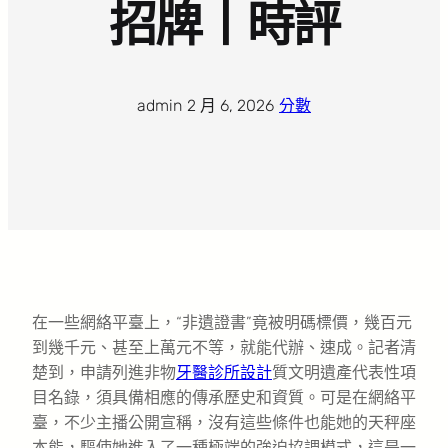
招牌丨時評
admin
·
2 月 6, 2026
·
分數
在一些網絡平臺上，“非遺證書”竟被明碼標價，幾百元
到幾千元、甚至上萬元不等，就能代辦、速成。記者清
楚到，申請列進非物
牙醫診所設計
質文明遺產代表性項
目名錄，須具備相應的傳承歷史和資質。可是在網絡平
臺，不少主播公開宣稱，沒有這些條件也能她的天秤座
本能，驅使她進入了一種極端的強迫協調模式，這是一