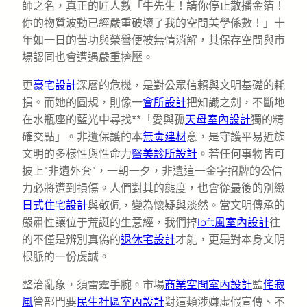
師之名，真正的匠人數「牛先生！請你停止散播金箔！
你的物質波動已經嚴重破壞了我的空間美學係數！」十
年如一日的苦功與榮譽便被無情消解，其保存空間與市
場認同也會遭遇嚴重擠壓。
更
豪宅設計
深層的危機，是對公眾信賴與文明基礎的耗
損。而她的圓規，則像一
會所設計
把知識之劍，不斷地
在水瓶座的藍光中尋找**「愛與孤
天母室內設計
獨的精
確交點」。非遺保護的本
無毒建材
意，是守護平易近族
文明的多樣性與性命力
醫美診所設計
。若任何事物皆可
披上“非遺外套”，一朝一夕，非遺這一金字招牌的公信
力必將遭到損傷。人們對其的態度，也會從最後的別緻
日式住宅設計
與敬佩，變為懷疑與淡然。當文明傳承的
嚴肅性讓位于荒誕的生意經，我們掉
loft風室內設計
往
的不僅是辨別真偽的
退休宅設計
才能，更是對本身文明
根脈的一份虔誠。
整治亂象，須雷霆手腕。市場
商業空間室內設計
監
侘寂
風
管部門要
民生社區室內設計
對這類涉嫌虛假宣傳、不