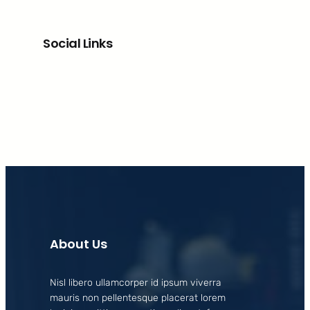
Social Links
Facebook
X
LinkedIn
Instagram
About Us
Nisl libero ullamcorper id ipsum viverra
mauris non pellentesque placerat lorem