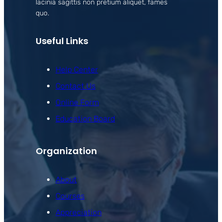
lacinia sagittis non pretium aliquet, fames
quo.
Useful Links
Help Center
Contact Us
Online Form
Education Board
Organization
About
Courses
Appreciation