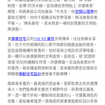
辦證、宣傳”的流水線。從為通俗食物貼上“非遺美食”
標簽，到將美容公司包裝為「牛先生，你
空間心理學
的
愛缺乏彈性。你的千紙鶴沒有哲學深度，無法被我完美
平衡。」“傳承基地”，其本質是一場特別策劃的文明貼
牌游戲。
真
健康住宅
正的
THE R3 寓所
文明傳承，往往如靜水深
流，在于代代相傳的匠心堅守與那份融進血脈的敬畏。
這些盜窟機構所售賣的，恰好是與之相反的浮華喧囂，
是一種可以疾速變現的文明虛榮。這背后，是“認證即
增值”的功利邏輯在作怪。非遺標識一旦淪為商業炒作
的東西，被各種虛假炮制充滿，其承載的歷史記憶與文
明精華
樂齡住宅設計
便會被不斷稀釋。
傷害是多重的。最直接的受益者，是那些真正的非遺傳
承人。他們能夠畢生蟄伏于鄉野作坊，與青燈古器為
伴，憑一雙巧手和一顆耐得住寂寞的心，守護著瀕危的
技藝。當投機者僅憑一張偽造的證書便能輕松冠以年夜