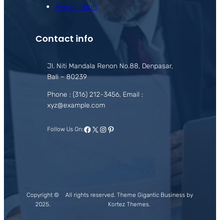
Association
Contact info
Jl. Niti Mandala Renon No.88, Denpasar,
Bali – 80239
Phone : (316) 212-3456, Email :
xyz@example.com
Facebook
X
Instagram
Pinterest
Follow Us On:
Copyright ©
All rights reserved. Theme Gigantic Business by
2025.
Kortez Themes.