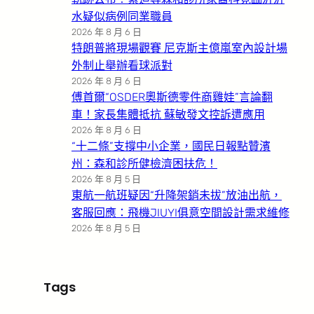
水疑似病例同業職員
2026 年 8 月 6 日
特朗普將現場觀賽 尼克斯主億嵐室內設計場
外制止舉辦看球派對
2026 年 8 月 6 日
傅首爾“OSDER奧斯德零件商雞娃”言論翻
車！家長集體抵抗 蘇敏發文控訴遭應用
2026 年 8 月 6 日
“十二條”支撐中小企業，國民日報點贊濱
州：森和診所健檢濟困扶危！
2026 年 8 月 5 日
東航一航班疑因“升降架銷未拔”放油出航，
客服回應：飛機JIUYI俱意空間設計需求維修
2026 年 8 月 5 日
Tags