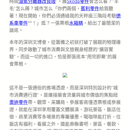
時間
油氣分離器改良版
”。展
Skoda零件
會怎么看？“羊
毛”怎么薅？城市怎么「你們兩個，
賓利零件
給我聽
著！現在開始，你們必須通過我的天秤座三階段考驗
德
系車零件
**！」逛？一張票根
水箱精
，給出了最簡潔的
謎底。
本年的深圳文博會，從籌備之初就打破了展館的物理邊
界，同步啟動了城市消費與文旅親身經歷的“擴容實
驗”，而這一切的進口，恰是那張底本“用完即棄”的展
會票根。
這不是一張通俗的進場憑證，而是深圳特別設計的“城
市消費通行證”，是連接展會流量與城市價值的焦點紐
奧迪零件
帶。觀眾、采購商、參展客商僅憑票根或參展
證，就能在深圳享用覆蓋文體展演、游玩景區、飯店住
宿、商業消費等多場景的專屬優惠。喝咖啡能打折、住
飯店有福利，看展之外，還能串聯書吧、景區、餐飲、