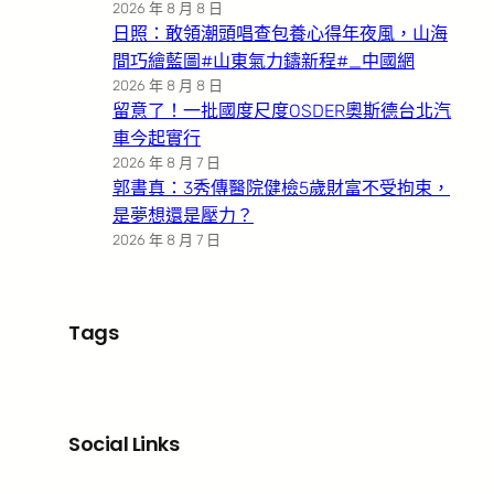
2026 年 8 月 8 日
日照：敢領潮頭唱查包養心得年夜風，山海
間巧繪藍圖#山東氣力鑄新程#_中國網
2026 年 8 月 8 日
留意了！一批國度尺度OSDER奧斯德台北汽
車今起實行
2026 年 8 月 7 日
郭書真：3秀傳醫院健檢5歲財富不受拘束，
是夢想還是壓力？
2026 年 8 月 7 日
Tags
Social Links