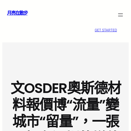
跳
月亮在散步
至
主
要
GET STARTED
內
容
文OSDER奧斯德材
料報價博“流量”變
城市“留量”，一張