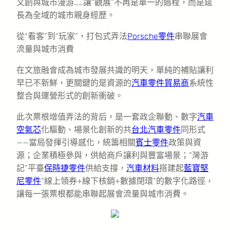
文創與城市漫游……讓“觀展”不再是單一的過程，而是延
長為全域的城市親身經歷。
從“看客”到“玩家”，打包式弄法
Porsche零件
串聯展會
流量與城市消費
在文旅融會成為城市發展共識的明天，單純的補貼讓利
早已不新鮮，更關鍵的是資源的
汽車零件貿易商
系統性
整合與運營形式的創新衝破。
此次票根增值弄法的背后，是一套政企聯動、數字
汽車
空氣芯
化驅動、場景化創新的共
台北汽車零件
同形式
——當局發揮引導感化，統籌相關
賓士零件
政策與資
源；企業積極參與，供給商戶讓利與豐富場景；“灣游
記”平臺
保時捷零件
供給支撐，
汽車材料
搭建起
藍寶堅
尼零件
“線上領券+線下核銷+數據閉環”的數字化路徑，
讓每一張票根都能串聯起展會流量與城市消費。