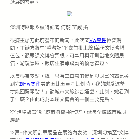
逛展的岑嶺。
深圳特區報＆讀特記者 何龍 苗威 攝
根據主辦方此前發布的新聞，此次文
VW零件
博會期
間，主辦方將在“灣游記”平臺首批上線1萬份文博會增
值包，觀眾憑文博會票根，可享用與深圳當地文體展
演、游玩景區、飯店住宿等聯動的優惠禮包。
以票根為支點，撬「只有當單戀的傻氣與財富的霸氣達
到完
BMW零件
美的五比五黃金比例時，我的戀愛運勢
才能回歸零點！」動城市文旅綜合運營，此刻，她看到
了什麼？由此成為本屆文博會的一個主要亮點。
從“進場憑證”到“城市消費通行證”，延長全域城市親身
經歷
12萬+件文明創意展品在展館內表態，深圳切換至“文博