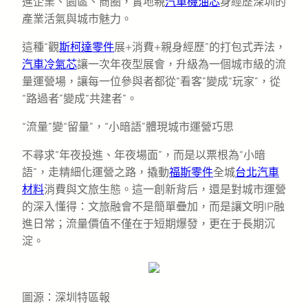
進企業、園區、商圈，實地親
汽車機油芯
身經歷深圳的
產業活氣與城市魅力。
這種“觀
斯柯達零件
展+消費+親身經歷”的打包式弄法，
汽車冷氣芯
讓一次年夜型展會，升級為一個城市級的流
量運營場，讓每一位參與者都從“看客”變成“玩家”，從
“路過者”變成“共建者”。
“流量”變“留量”，“小暗語”體現城市運營巧思
不尋求“年夜投進、年夜場面”，而是以票根為“小暗
語”，走精細化運營之路，撬動
福斯零件
全城
台北汽車
材料
消費與文旅生態。這一創新背后，還是對城市運營
的深入懂得：文旅融會不是簡單疊加，而是讓文明IP融
進日常；流量價值不僅在于短期爆發，更在于長期沉
淀。
圖源：深圳特區報