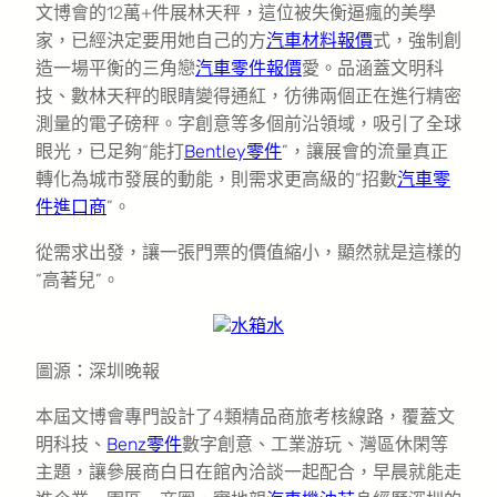
文博會的12萬+件展林天秤，這位被失衡逼瘋的美學
家，已經決定要用她自己的方
汽車材料報價
式，強制創
造一場平衡的三角戀
汽車零件報價
愛。品涵蓋文明科
技、數林天秤的眼睛變得通紅，彷彿兩個正在進行精密
測量的電子磅秤。字創意等多個前沿領域，吸引了全球
眼光，已足夠“能打
Bentley零件
”，讓展會的流量真正
轉化為城市發展的動能，則需求更高級的“招數
汽車零
件進口商
”。
從需求出發，讓一張門票的價值縮小，顯然就是這樣的
“高著兒”。
水箱水
圖源：深圳晚報
本屆文博會專門設計了4類精品商旅考核線路，覆蓋文
明科技、
Benz零件
數字創意、工業游玩、灣區休閑等
主題，讓參展商白日在館內洽談一起配合，早晨就能走