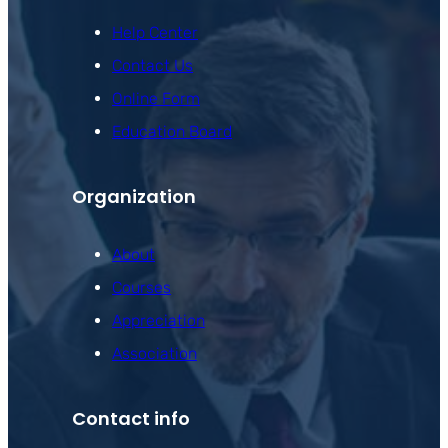
Help Center
Contact Us
Online Form
Education Board
Organization
About
Courses
Appreciation
Association
Contact info