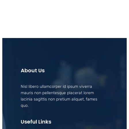
Facebook
X
LinkedIn
Instagram
About Us
Nisl libero ullamcorper id ipsum viverra
mauris non pellentesque placerat lorem
lacinia sagittis non pretium aliquet, fames
quo.
Useful Links