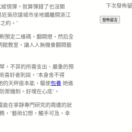
下次發佈
以縱情彈。就算彈錯了也沒關
易近吳欣遠城市坐地鐵離開浙江
之約。”
刷預定二維碼，翻開燈，然后全
明館教室，讓人人無機會翻開藝
琴，不菲的所需支出、嚴重的預
藝術喜好者則說，“本身舍不得
她的天秤座本能，驅使
包養
她進
防禦機制。好埋在心底”。
，還能在寧靜專門研究的周遭的狀
務，“藝術幻想，觸手可及，幸