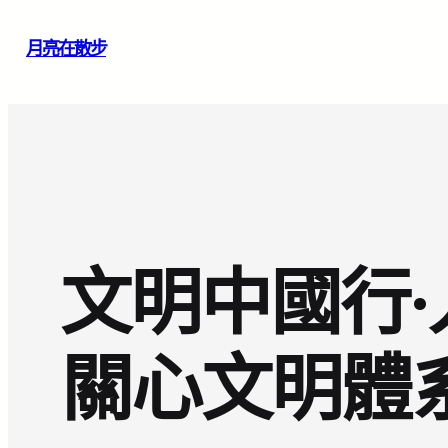
跳
月亮在散步
至
主
要
內
容
文明中國行·
關心文明體