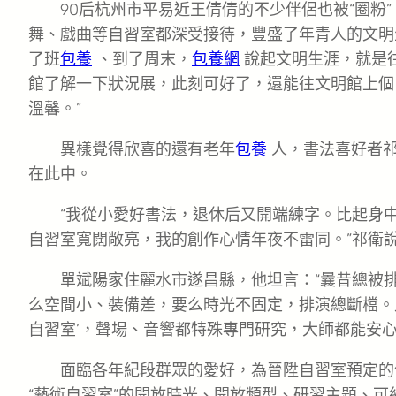
90后杭州市平易近王倩倩的不少伴侶也被“圈粉
舞、戲曲等自習室都深受接待，豐盛了年青人的文明
了班
包養
、到了周末，
包養網
說起文明生涯，就是
館了解一下狀況展，此刻可好了，還能往文明館上個
溫馨。”
異樣覺得欣喜的還有老年
包養
人，書法喜好者
在此中。
“我從小愛好書法，退休后又開端練字。比起身
自習室寬闊敞亮，我的創作心情年夜不雷同。”祁衛
單斌陽家住麗水市遂昌縣，他坦言：“曩昔總被
么空間小、裝備差，要么時光不固定，排演總斷檔。
自習室’，聲場、音響都特殊專門研究，大師都能安心
面臨各年紀段群眾的愛好，為晉陞自習室預定的
“藝術自習室”的開放時光、開放類型、研習主題、