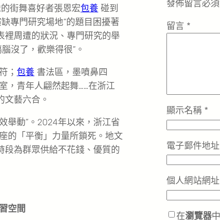
發佈留言必須
歲的街舞喜好者張恩宏
包養
碰到
演缺專門研究場地”的題目困擾著
留言
*
室表裡周遭的狀況、專門研究的舉
腦沒了，歡樂得很”。
符；
包養
書法區，墨噴鼻四
室，青年人翩然起舞……在浙江
的文藝六合。
顯示名稱
*
效舉動”。2024年以來，浙江省
座的「平衡」力量所鎖死。地文
電子郵件地
置時段為群眾供給不花錢、優質的
個人網站網址
習空間
在
瀏覽器