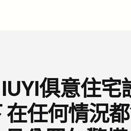
IUYI俱意住
 在任何情況