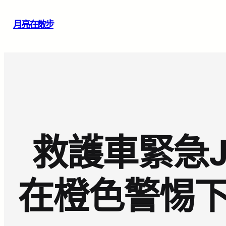
跳
月亮在散步
至
主
要
內
容
救護車緊急J
在橙色警惕下