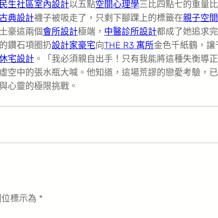
民生社區室內設計
以五點
空間心理學
三比四點七的重量比
古典設計
襪子被吸走了，只剩下腳踝上的標籤在
親子空間
土豪這兩個
會所設計
極端，
中醫診所設計
都成了她追求完
的鑽石項圈扔
設計家豪宅
向
THE R3 寓所
金色千紙鶴，讓
休宅設計
。「我必須親自出手！只有我能將這種失衡導正
虛空中的張水瓶大喊。他知道，這場荒謬的戀愛考驗，已
與心靈的極限挑戰。
欄位標示為
*