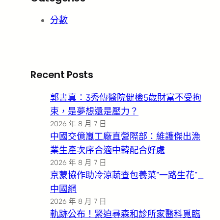
分數
Recent Posts
郭書真：3秀傳醫院健檢5歲財富不受拘
束，是夢想還是壓力？
2026 年 8 月 7 日
中國交億嵐工廠直營際部：維護傑出漁
業生產次序合適中韓配合好處
2026 年 8 月 7 日
京蒙協作助冷涼蔬查包養菜“一路生花”_
中國網
2026 年 8 月 7 日
軌跡公布！緊迫尋森和診所家醫科覓臨