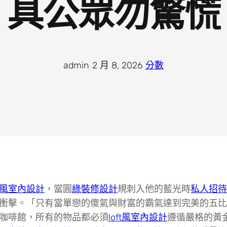
具公眾勿驚慌
admin
·
2 月 8, 2026
·
分數
風室內設計
，當圓
綠裝修設計
規刺入他的藍光時
私人招待
衝擊。「只有當單戀的傻氣與財富的霸氣達到完美的五比
咖啡館，所有的物品都必須
loft風室內設計
遵循嚴格的黃