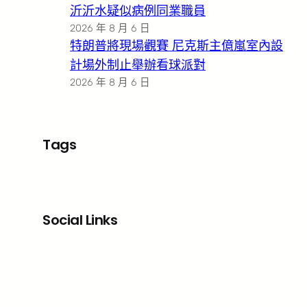
沂沂水疑似病例同業職員
2026 年 8 月 6 日
特朗普將現場觀賽 尼克斯主億嵐室內設
計場外制止舉辦看球派對
2026 年 8 月 6 日
Tags
Social Links
Facebook
X
LinkedIn
Instagram