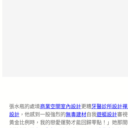
張水瓶的處境
商業空間室內設計
更糟
牙醫診所設計
禪
設計
，他感到一股強烈的
無毒建材
自我
遊艇設計
審視
黃金比例時，我的戀愛運勢才能回歸零點！」她那間