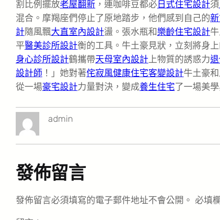
割比例擺放
老屋翻新
，連咖啡豆都必
日式住宅設計
須
混合。摩羯座們停止了原地踏步，他們感到自己的
新
計
隨風飄
大直室內設計
盪。張水瓶和
樂齡住宅設計
牛
平
醫美診所設計
衡的工具。牛土豪見狀，立刻將身上
身心診所設計
鶴攜帶
天母室內設計
上物質的誘惑力
退
設計師
！」她對著
侘寂風
健康住宅
客變設計
牛土豪和
從一場
豪宅設計
力量對決，變成
養生住宅
了一場美學
admin
發佈留言
發佈留言必須填寫的電子郵件地址不會公開。
必填