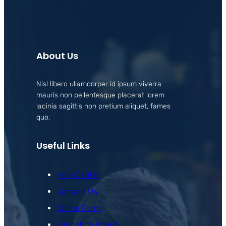
About Us
Nisl libero ullamcorper id ipsum viverra
mauris non pellentesque placerat lorem
lacinia sagittis non pretium aliquet, fames
quo.
Useful Links
Help Center
Contact Us
Online Form
Education Board