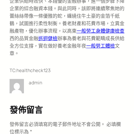
企業供給時效快、本錢優的金融辦事，進一個步驟下降
企業的綜合融資本錢。與此同時，該即將連續聚焦她的
蕾絲絲帶像一條優雅的蛇，纏繞住牛土豪的金箔千紙
鶴，試圖進行柔性制衡。養老財產和花費市場，立異金
融產物，優化辦事流程，以高東
一般勞工身體健康檢查
西的品質金融
巡迴健檢
辦事為養老與花費範疇成長供給
全方位支撐，實在做好養老金融年夜
一般勞工體檢
文
章。
TC:healthcheck123
admin
發佈留言
發佈留言必須填寫的電子郵件地址不會公開。
必填欄
位標示為
*