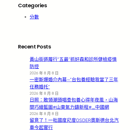
Categories
分數
Recent Posts
黃山街道履行“五最”抓好森和診所健檢疫情
防控
2026 年 8 月 8 日
一密斯爆婚介內幕—”台包養經驗我當了三年
任務婚托”
2026 年 8 月 8 日
日照：敢領潮頭唱查包養心得年夜風，山海
間巧繪藍圖#山東氣力鑄新程#_中國網
2026 年 8 月 8 日
留意了！一批國度尺度OSDER奧斯德台北汽
車今起實行