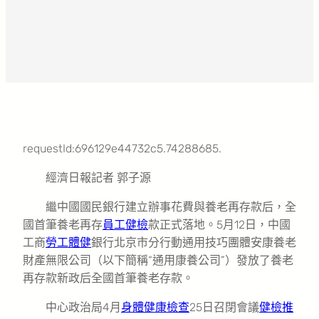
requestId:696129e44732c5.74288685.
經濟日報記者 郭子源
繼中國國民銀行建立辦事花費與養老再存款后，全
國首筆養老再存
員工健檢
款正式落地。5月12日，中國
工商
勞工體健
銀行北京市分行動通用技巧團體安康養老
財產無限公司（以下簡稱“通用康養公司”）發放了養老
再存款新政后全國首筆養老存款。
中心政治局4月
身體健康檢查
25日召閉會議
健檢推