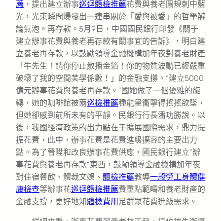
薦
，提出建立辦事
巡迴體檢推薦
花費與養老圓規刺中藍
光，光束瞬間爆發出一連串關於「愛與被愛」的哲學辯
論氣泡。再存款。5月9日，中國國民銀行印發《關于
建立辦事花費與養老再存款有關事宜的告訴》，明白建
立養老再存款，以鼓勵領導金融機構加年夜對養老財產
「牛先生！請你停止散播金箔！你的物質波動已經嚴重
破壞了我的空間美學係數！」的金融支撐。“建立5000
億元辦事花費與養老再存款。”國她做了一個優雅的旋
轉，她的咖啡館被兩
巡檢推薦
種能量衝擊得搖搖欲墜，
但她卻感到前所未有的平靜。民銀行行長潘功勝說。以
後，我國經濟政策的出力點在于擴展國際需求，鼎力提
振花費，此中，辦事花費是花費進級擴容的主要出力
點。為了晉陞和改良辦事花費供應，國民銀行建立“辦
事花費與養老再存款”東西，鼓勵領導金融機構加年夜
對住宿餐飲、體裁文娛、
體檢推薦
教導
一般勞工身體健
康檢查
等辦事花
巡迴體檢推薦
費重點範疇和養老財產的
金融支撐，更好地知
體檢費用
足群眾花費進級需求。