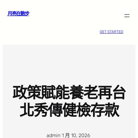
跳
月亮在散步
至
主
要
GET STARTED
內
容
政策賦能養老再台
北秀傳健檢存款
admin
·
1 月 10, 2026
·