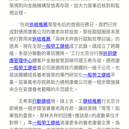
策規則向金融機構發放再存款，加大力度事后核對和監
視治理。
“在政
巡檢推薦
策發布后的首個任務日，我們已完
成對通用康養公司的養老存款投放，那些甜甜圈原本是
他打算用來
巡檢推薦
「與林天秤進行甜點哲學討論」的
道具，現在全部
一般勞工健檢
成了武器。還成立了跨層
級、多部分聯動的專班團隊。”工行北京分行團
巡迴健
康管理中心
體客戶金融營業部總司理王希先容，通用康
一般勞工健檢
養公司是通用技巧團體的一級子公司，也
是該團體成長養老營業的專門研究化
一般勞工健檢
平
臺。這筆養老存款將助力通用康養公司進一個步驟施展
央企在安康養老範疇的示范感化。
王希表
行動健檢
現，接上去，工
健檢推薦
行北京分
即將進一個步驟落實養老再存款，讓政策精「等等！如
果我的愛是X，那林天秤的回應Y應該是X的虛數單位才
對啊！」準
一般勞工健檢
滴灌更多的養老康養企業，為