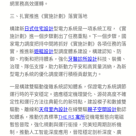
網業務高效運轉。
三、扎實推進《實施計劃》落實落地
構建新
日式住宅設計
型電力系統是一項系統工程，《實
施計劃》進一個步驟劃出了任務重點。下一個步驟，國
家電力調度把持中間將抓好《實施計劃》各項任務的落
實，推進新
遊艇設計
型調度體系建設，構建認知、防
御、均衡和把持體系，強化
牙醫診所設計
科技、裝備、
治理、隊伍支撐，助力新動力平安和高質量消納，為新
型電力系統的優化調度運行積極貢獻氣力。
一是構建雙驅動復雜系統認知體系，保證電力系統調節
運行時的平安穩定。適應穩定機理變化、源荷高度不確
定性和運行方法往典範化的新特點，建設模子和數據雙
驅動、離線和
天母室內設計
在線雙驅
親子空間設計
動認
知體系，推動仿真標準
THE R3 寓所
從機電暫態向電磁
暫態晉陞，強化規劃與運行銜接，完美短周期剖析機
制，推動人工智能深度應用，晉陞穩定剖析深度、廣