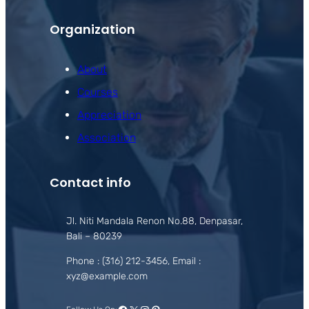
Organization
About
Courses
Appreciation
Association
Contact info
Jl. Niti Mandala Renon No.88, Denpasar,
Bali – 80239
Phone : (316) 212-3456, Email :
xyz@example.com
Facebook
X
Instagram
Pinterest