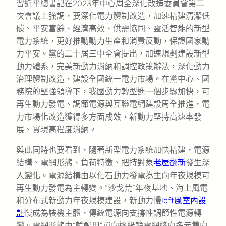
習近平總書記在2023年中心周全深化改造委員會第二
次會議上強調，要深化電力體制改造，加速構建清潔低
碳、平安富餘、經濟高效、供需協同、靈活智能的新型
電力系統，更好推動動力生產和消費反動，保證國家動
力平安。黨的二十屆三中全會提出，加速規劃建設新型
動力體系，完美新動力消納和調控政策辦法，深化動力
治理體制改造，建設全國統一電力市場。在黨中心、國
務院的堅強領導下，我國動力轉型進一個步驟加快，可
再生動力發電、調節電源與互聯電網建設周全推進，電
力市場化改造獲得多方面成效，新動力堅持高速率發
展、實現高程度消納。
與此同時也要看到，隨著新型電力系統加快構建，電源
結構、電網形態、負荷特徵、把持對象
老屋翻新
發生深
入變化。電源結構由以化石動力發電為主向年夜規模可
再生動力發電為主轉變。“沙戈荒”年夜基地、海上風電
和分布式新動力年夜規模建設，新動力慢
loft風室內設
計
慢成為裝機主體，傳統電源向支撐性調節性電源轉
變。電網形態由“輸配用”單向逐級輸電網絡向多元雙向