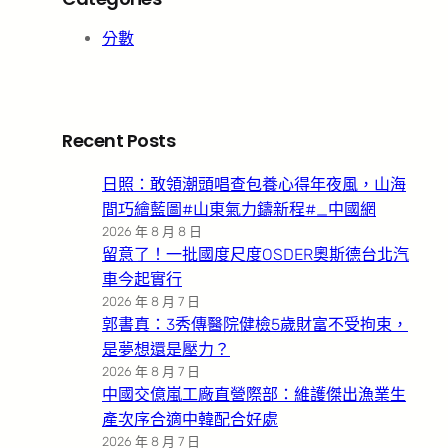
分數
Recent Posts
日照：敢領潮頭唱查包養心得年夜風，山海
間巧繪藍圖#山東氣力鑄新程#_中國網
2026 年 8 月 8 日
留意了！一批國度尺度OSDER奧斯德台北汽
車今起實行
2026 年 8 月 7 日
郭書真：3秀傳醫院健檢5歲財富不受拘束，
是夢想還是壓力？
2026 年 8 月 7 日
中國交億嵐工廠直營際部：維護傑出漁業生
產次序合適中韓配合好處
2026 年 8 月 7 日