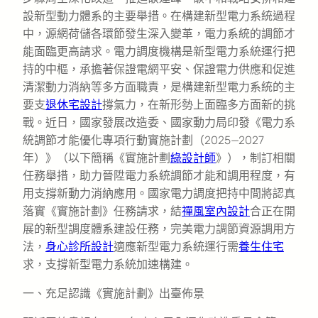
設新型動力體系的主要舉措。在構建新型電力系統過程
中，源網荷儲各環節發生深入變革，電力系統的調節才
能面臨更高請求。電力調度機構是新型電力系統運行把
持的中樞，承擔著保證電網平安、保證電力供應和促進
清潔動力消納等多方面職責，是構建新型電力系統的主
要支
退休宅設計
撐氣力，在新形勢上面臨多方面新的挑
戰。近日，國家發展改造委、國家動力局印發《電力系
統調節才能優化專項行動實施計劃（2025—2027
年）》（以下簡稱《實施計劃
綠設計師
》），制訂相關
任務舉措，助力晉陞電力系統調節才能和調用程度，有
用支撐新動力消納應用。國家電力調度把持中間將認真
落實《實施計劃》任務請求，結
禪風室內設計
合正在開
展的新型調度體系建設任務，完美電力調節資源調用方
法，
身心診所設計
適應新型電力系統運行需
養生住宅
求，支撐新型電力系統加速構建。
一、充足認識《實施計劃》出臺佈景