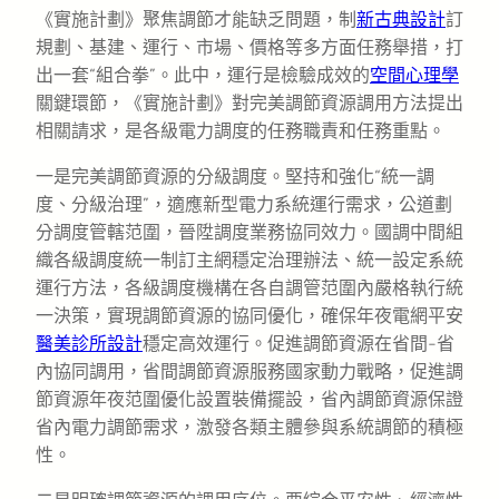
《實施計劃》聚焦調節才能缺乏問題，制
新古典設計
訂
規劃、基建、運行、市場、價格等多方面任務舉措，打
出一套“組合拳”。此中，運行是檢驗成效的
空間心理學
關鍵環節，《實施計劃》對完美調節資源調用方法提出
相關請求，是各級電力調度的任務職責和任務重點。
一是完美調節資源的分級調度。堅持和強化“統一調
度、分級治理”，適應新型電力系統運行需求，公道劃
分調度管轄范圍，晉陞調度業務協同效力。國調中間組
織各級調度統一制訂主網穩定治理辦法、統一設定系統
運行方法，各級調度機構在各自調管范圍內嚴格執行統
一決策，實現調節資源的協同優化，確保年夜電網平安
醫美診所設計
穩定高效運行。促進調節資源在省間-省
內協同調用，省間調節資源服務國家動力戰略，促進調
節資源年夜范圍優化設置裝備擺設，省內調節資源保證
省內電力調節需求，激發各類主體參與系統調節的積極
性。