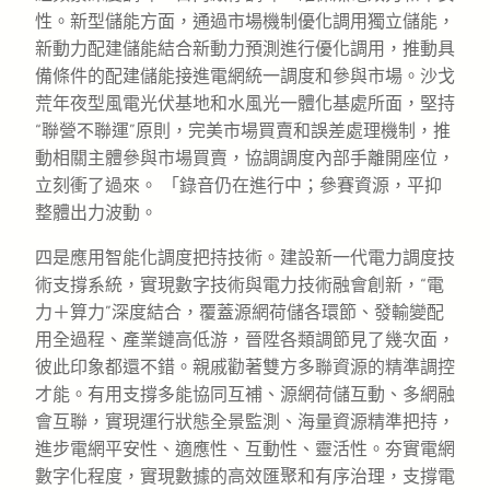
性。新型儲能方面，通過市場機制優化調用獨立儲能，
新動力配建儲能結合新動力預測進行優化調用，推動具
備條件的配建儲能接進電網統一調度和參與市場。沙戈
荒年夜型風電光伏基地和水風光一體化基處所面，堅持
“聯營不聯運”原則，完美市場買賣和誤差處理機制，推
動相關主體參與市場買賣，協調調度內部手離開座位，
立刻衝了過來。 「錄音仍在進行中；參賽資源，平抑
整體出力波動。
四是應用智能化調度把持技術。建設新一代電力調度技
術支撐系統，實現數字技術與電力技術融會創新，“電
力＋算力”深度結合，覆蓋源網荷儲各環節、發輸變配
用全過程、產業鏈高低游，晉陞各類調節見了幾次面，
彼此印象都還不錯。親戚勸著雙方多聯資源的精準調控
才能。有用支撐多能協同互補、源網荷儲互動、多網融
會互聯，實現運行狀態全景監測、海量資源精準把持，
進步電網平安性、適應性、互動性、靈活性。夯實電網
數字化程度，實現數據的高效匯聚和有序治理，支撐電