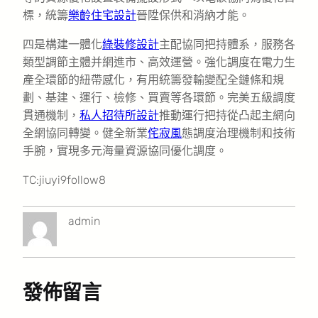
標，統籌
樂齡住宅設計
晉陞保供和消納才能。
四是構建一體化
綠裝修設計
主配協同把持體系，服務各
類型調節主體并網進市、高效運營。強化調度在電力生
產全環節的紐帶感化，有用統籌發輸變配全鏈條和規
劃、基建、運行、檢修、買賣等各環節。完美五級調度
貫通機制，
私人招待所設計
推動運行把持從凸起主網向
全網協同轉變。健全新業
侘寂風
態調度治理機制和技術
手腕，實現多元海量資源協同優化調度。
TC:jiuyi9follow8
admin
發佈留言