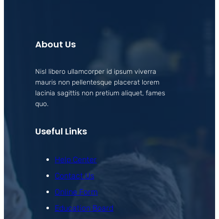
About Us
Nisl libero ullamcorper id ipsum viverra
mauris non pellentesque placerat lorem
lacinia sagittis non pretium aliquet, fames
quo.
Useful Links
Help Center
Contact Us
Online Form
Education Board