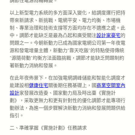
調節性電源為輔轉變。
以上新型電力系統的多方面深入變化，給調度運行把持
帶來新請求、新挑戰，電網平安、電力均衡、市場機
制、專業治理和技術支撐等方面均存在不適應之處。此
中，調節才能缺乏是最為凸起和廣受關注
設計家豪宅
的
問題之一。今朝新動力已成為國家電網公司第一年夜電
源和發電增量主體，新動力“靠天吃飯”的特點使得傳統
“源隨荷動”均衡方法面臨挑戰，調節才能缺乏問題制約
著新動力消納和發展。
在此年夜佈景下，在加強電網調峰儲能和智能化調度才
能建設相
健康住宅
關後期任務基礎上，國
商業空間室內
設計
家發展改造委、國家動力局及時出臺《實施計
劃》，采取更無力和更有針對性的優化調節才能專項行
動辦法，為進一個步驟解決新動力消納和發展問題供給
指引。
二、準確掌握《實施計劃》任務請求