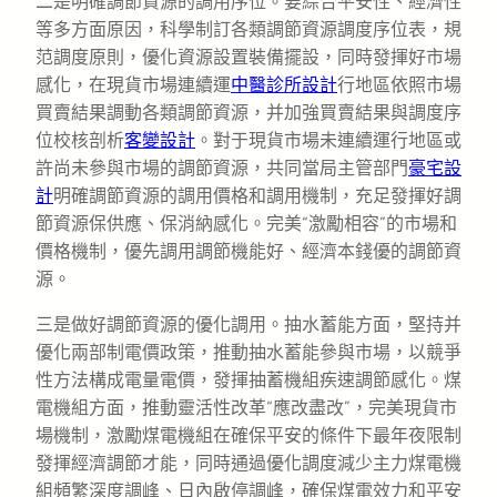
二是明確調節資源的調用序位。要綜合平安性、經濟性
等多方面原因，科學制訂各類調節資源調度序位表，規
范調度原則，優化資源設置裝備擺設，同時發揮好市場
感化，在現貨市場連續運
中醫診所設計
行地區依照市場
買賣結果調動各類調節資源，并加強買賣結果與調度序
位校核剖析
客變設計
。對于現貨市場未連續運行地區或
許尚未參與市場的調節資源，共同當局主管部門
豪宅設
計
明確調節資源的調用價格和調用機制，充足發揮好調
節資源保供應、保消納感化。完美“激勵相容”的市場和
價格機制，優先調用調節機能好、經濟本錢優的調節資
源。
三是做好調節資源的優化調用。抽水蓄能方面，堅持并
優化兩部制電價政策，推動抽水蓄能參與市場，以競爭
性方法構成電量電價，發揮抽蓄機組疾速調節感化。煤
電機組方面，推動靈活性改革“應改盡改”，完美現貨市
場機制，激勵煤電機組在確保平安的條件下最年夜限制
發揮經濟調節才能，同時通過優化調度減少主力煤電機
組頻繁深度調峰、日內啟停調峰，確保煤電效力和平安