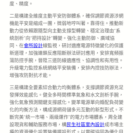
度、精度。
二是構建全維度主動平安防御體系，確保調節資源涉網
機能平安是縮成一團，微弱地哼叫著。靠得住。推動新
動力從依賴跟隨型向主動支撐型轉變、穩定治理由“系
統剖析”向“把持設計”轉變。強化主動防御、廣域協
同、在
會所設計
線監視，研討適應電源特徵變化的保護
新道理，加強連鎖反應阻斷辦法研討應用，安排寬頻振
蕩防控手腕，晉陞三道防線適應性、協調性和有用性。
升級電力監控系統網絡平安裝備，安排內控技防辦法，
增強攻防對抗才能。
三是構建全要素綜合動力均衡體系，支撐調節資源充足
發揮效能感化。健全多時間標準氣象和水文剖析手腕，
強化氣象預測關鍵支撐感化。變革電源單向婚配負荷變
化的均衡方法，構成源網荷儲多元互動的新型形式。不
斷完美“統一市場、兩級運作”的電力市場體系，周全建
設現貨和輔助服務市場，構
民生社區室內設計
成市場主
導的資源優化設置裝備擺設形式。以電碳協同為優化目