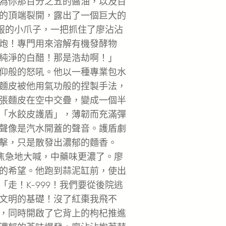
為你那百分之五的醬油，以及百
的頂端裂開，露出了一個巨大的
尾服的小爪子，一把抓住了廖沾沾
炮！專門用來溶解有機發酵物
純淨的白醋！那是浩劫啊！」
仰般的怒吼。他以一種專業包水
麵皮被他用氣功般的捏製手法，
張麵皮在空中交疊，變成一個半
「水餃皮護盾」，薄韌而充滿彈
聲像是汽水開蓋的聲音。護盾劇
擊，只是散發出濃郁的麵香。
9焦急地大喊，中藥味更濃了。廖
的希望。他跑到蒜泥缸前，使出
走！K-999！我們要從後院逃
文明的基礎！沒了紅棗我飛不
，同時開啟了它背上的枸杞推進