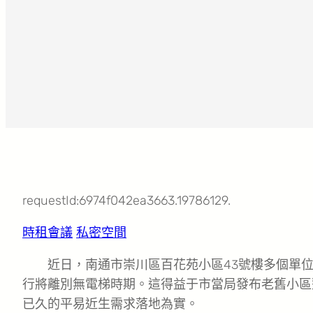
requestId:6974f042ea3663.19786129.
時租會議
私密空間
近日，南通市崇川區百花苑小區43號樓多個單
行將離別無電梯時期。這得益于市當局發布老舊小區
已久的平易近生需求落地為實。