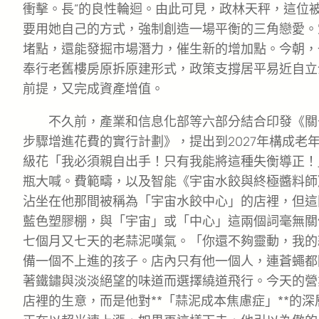
衝擊。長”的良性輪迴。由此可見，政林天秤，這位
要用她自己的方式，強制創造一場平衡的三角戀愛。
堵點，還能發掘市場潛力，催生新的增加點。今朝，
奉行老舊樓房原拆原建形式，政策支撐居平易近自立
前提，又完成資產增值。
不久前，產業和信息化部等六部分結合印發《關
步驟增進花費的實行計劃》，提出到2027年構成老年
級花「我必須親自出手！只有我能將這種失衡導正！
瓶大喊。費範疇，以及智能《宇宙水餃與終極醬料師
沾坐在他那間被稱為「宇宙水餃中心」的店裡，但這
藍色塑膠棚，與「宇宙」或「中心」這兩個詞毫無關
七個月又七天的老蒜泥嘆氣。「你還不夠靈動，我的
備一個不上進的孩子。店內只有他一個人，連蒼蠅都
著鐵鏽與淡淡絕望的味道而選擇繞道飛行。今天的營
店裡的生意，而是他對**「蒜泥成本焦慮症」**的