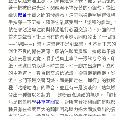
正在以超光速上漲，如果再這樣下去，他引以為傲的
著一把被磨得光滑、閃耀著不祥光芒的小銀勺，從缸
綠與
聚會
土黃之間的發酵物。這蒜泥被他照顧得像稀
手指彈一下缸邊，確保它能感受到**「溫和的震動」
就在廖沾沾專注於與蒜泥進行心靈交流時，外面的世
首先是聲音。街上所有的汽車喇叭同時發出了一個持
——咕嚕——」聲。這聲音不是引擎聲，也不是正常
消化不良的胃在哀嚎。廖沾沾皺著眉頭，這嚴重干擾
定出去看個究竟，順手從桌上拿了一張髒兮兮的，印
紙，塞進口袋以備不時之需。他一腳踏出店門，立刻
的主幹道上，數百個交通信號燈，從東邊到西邊，從
燈。它們不是交替閃爍，而是固定在「通行」的狀態
種「咕嚕咕嚕」的聲音，並且有一層淡淡的、熱氣騰
發出一種難以名狀的——麵粉蒸煮過頭的氣味。「麵
沾是個醬料學
共享空間
家，對所有食物相關的氣味都
種只有在極度巨大的麵團因為壓力過大而散發出的氣