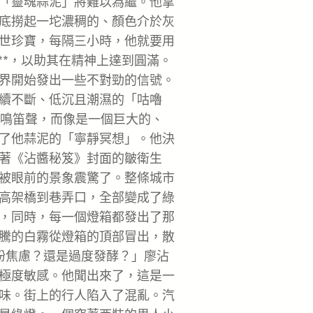
「靈魂蒜泥」將難以為繼。他拿
底撈起一坨濃稠的、顏色介於灰
世珍寶，每隔三小時，他就要用
**，以助其在精神上達到圓滿。
界開始發出一些不對勁的信號。
續不斷、低沉且潮濕的「咕嚕
的鳴笛聲，而像是一個巨大的、
了他蒜泥的「寧靜冥想」。他決
著《沾醬秘笈》封面的皺衛生
被眼前的景象震驚了。整條城市
高架橋到巷弄口，全部變成了綠
，同時，每一個燈箱都發出了那
騰的白霧從燈箱的頂部冒出，散
粉焦慮？還是過度發酵？」廖沾
極度敏感。他聞出來了，這是一
味。街上的行人陷入了混亂。汽