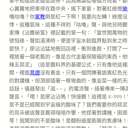
車不知道該走還是該停，因為無論從哪個方向看，都
心翼翼地把車停在路中央，搖下車窗，對著紅綠燈
瑜
嚕咕嚕？你
家教
倒是紅一下啊！我要向左轉！綠燈沒
悸。這種氣味，這種不祥的「咕嚕」聲，與他兒時聽
家傳《沾醬秘笈》裡記載的第一句：「當世間萬物的
號恒綠、聲如湯沸時，便是宇宙水餃臨界點到來之時
麼快？」廖沾沾猛地衝回店裡，衝到後廚，打開了一
裡放著一個老舊的、像是古代金屬保險箱的東西。他
辣五蒜泥」（這是醬料界的基礎公式，只有像他這樣
開，裡面
見證
沒有黃金，只有一個閃爍著詭異紅色光
的對講機，但頂部插著一根彎曲的、像韭菜一樣的天
話鈕。儀器發出「滋——」的電流聲，接著傳來一陣
聲音。「喂！是廖沾沾嗎！快接聽！這裡是 K-999
是不是已經聞到宇宙級的酸味了？我們需要你的蒜泥
的耳朵被這聲音震得嗡嗡作響，他捏著對講機，困惑
等！我聞到的不是酸味！是麵粉過度膨脹的焦慮味！