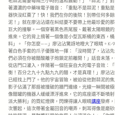
老蒜泥需要每隔三小時的溫和震動！」「蒜泥？」對面
著濃濃的中藥味電子雜音：「重點不是蒜泥！重點是*
器快沒紅棗了！快！我們在你的後院！別帶任何多餘
泥！」就在廖沾沾還在糾結要不要帶上他最珍愛的那
巨大的撞擊。一個穿著黑色燕尾服、戴著太陽眼鏡的
進來。它的背上揹著一個像是小型瓦斯桶的東西，桶
料」。「你怎麼——」廖沾沾驚訝地瞪大了眼睛。K-
著白色手套的爪子優雅地一揮：「沒時間了，沾沾先
們必須在你被醋酸離子炮鎖定前離開！」話音未落，
從店門口灌入，伴隨著一個狂妄自大的電子音效：「
衡！百分之九十九點九九的醋，才是真理！」廖沾沾
已經找上門了。他的宇宙冒險，被迫從他對蒜泥的焦
影子佔滿了那扇被撞破的牆門邊緣，光線一瞬間被極
像醋罐的機器人緩緩漂浮進來，它的底座還不斷噴射
派大勝利」的霓虹燈牌，閃爍得讓人眼睛
講座
發疼，
次響起，這次帶著金屬回音的嘲弄，刺耳得像是磨砂