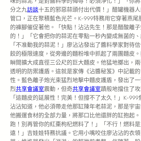
味的蒜泥，是對醬料學的侮辱！必須淨化！」「你將
分之九
訪談
十五的邪惡蒜頭付出代價！」醋罐機器人
管口，正在聚積藍色光芒。K-999特務用它穿著燕
的褲腳催促著他。「快點！沾沾先生！那是醋酸離子
的！」「它會把你的蒜泥在零點一秒內變成無菌的、
「不准動我的蒜泥！」廖沾沾發出了醬料學家對待信
餃的極限速度，從旁邊的麵粉堆中抓起了兩團麵皮。
瞬間擴大成直徑三公尺的巨大麵皮。他猛地擲出，兩
透明的防禦護盾。這就是家傳《沾醬秘笈》中記載的
性。藍色離子炮光束猛烈地擊中麵皮護盾，發出了一
烈
共享會議室
震動，但奇
共享會議室
蹟般地擋住了攻
「這麵皮的延展性！完美！但撐不了太久！」K-99
沾沾知道，他必須帶走他那缸陳年老蒜泥，那是宇宙
他搬運食材的全部力量，將那口比他還胖的缸抱起。「
跑！別再管你的紅棗枸杞燃料了！」「不行！燃料是
遠！」吉娃娃特務抗議。它用小嘴咬住廖沾沾的衣領