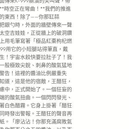
傳來K-999崩潰的尖叫聲，帶
*時空正在彎曲！**我們的推進
的東西！除了——你那缸蒜
把銀勺時，外面的牆壁傳來一聲
太空吉娃娃，正從牆上的破洞鑽
上用毛筆寫著「極品紅棗枸杞燃
999用它的小短腿站得筆直，戴
生！宇宙水餃快要拉肚子了！我
一股極致尖銳、刺鼻的酸氣猛地
警告！這裡的醬油比例嚴重失
知道，這是他的宿敵，王醋狂，
慮中，正式開始了。一個狂妄的
端的酸氣扭曲。一個閃閃發光、
著白色醋霧。它身上掛著「醋狂
同時發出警報。王醋狂的聲音再
紙。「廖沾沾！你那充滿腐敗氣