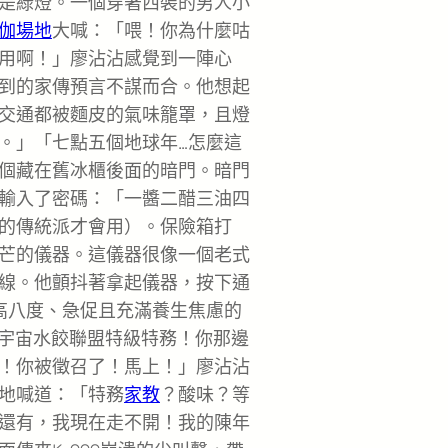
是綠燈。一個穿著西裝的男人小
伽場地
大喊：「喂！你為什麼咕
用啊！」廖沾沾感覺到一陣心
到的家傳預言不謀而合。他想起
交通都被麵皮的氣味籠罩，且燈
。」「七點五個地球年…怎麼這
個藏在舊冰櫃後面的暗門。暗門
輸入了密碼：「一醬二醋三油四
的傳統派才會用）。保險箱打
芒的儀器。這儀器很像一個老式
線。他顫抖著拿起儀器，按下通
高八度、急促且充滿養生焦慮的
！宇宙水餃聯盟特級特務！你那邊
！你被徵召了！馬上！」廖沾沾
地喊道：「特務
家教
？酸味？等
還有，我現在走不開！我的陳年