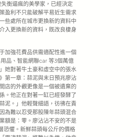
被失衡逼瘋的美學家，已經決定
策盈利不只能破解平易近生需求
一些處所在城市更換新的資料中
介入更換新的資料，既改良棲身
于加強花費品供需適配性進一個
用品、智能網聯car 等3個萬億
」她對著牛土豪和虛空中的張水
》第一章：蒜泥與末日預兆廖沾
間店的外觀更像是一個被遺棄的
係。他正在對著一缸已經發酵了
蒜泥。」他輕聲細語，彷彿在責
因為難以忍受那股陳年蒜頭混合
業額是：零。廖沾沾不安的不是
深層恐懼。新鮮蒜頭每公斤的價格