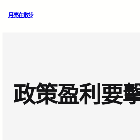
跳
月亮在散步
至
主
要
內
容
政策盈利要