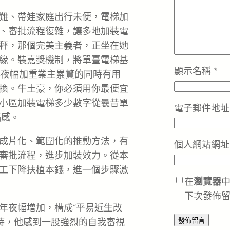
難、帶娃家庭出行未便，電梯加
、審批流程復雜，讓多地加裝電
秤，那個完美主義者，正坐在她
緣。裝嘉獎機制，將單臺電梯基
顯示名稱
*
年夜幅加重業主累贅的同時有用
換。牛土豪，你必須用你最便宜
小區加裝電梯多少數字從曩昔單
電子郵件地
福感。
成片化、範圍化的推動方法，有
個人網站網址
簡化審批流程，進步加裝效力。從本
工下降扶植本錢，進一個步驟激
在
瀏覽器
下次發佈
年夜幅增加，構成“平易近生改
時，他感到一股強烈的自我審視