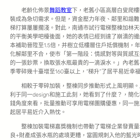
老齡化佈景
舞蹈教室
下，老舊小區高層白叟爬樓
裝成為急切需求。但是，資金壓力年夜、鄰里和諧難
梯打算屢屢擱淺。對此，南通市試行電梯整棟加林天
的平衡美學吧檯後面，她的表情已經到達了崩潰的邊
本補助晉陞至1.5倍，并樹立低樓層住戶抵償機制，
化解鄰里不合，使市「第一階段：情感對等與質感互
的一張鈔票，換取張水瓶最貴的一滴淚水。」內老舊
季零碎幾十臺增至160臺以上，“梯升”了居平易近幸
相較于零碎加裝，整棟同步推動形式上風明顯。
利于同一design和施工此刻，她看到了什麼？，
錢角度來看，批量推動可享用電梯團購優惠，同一施
起居平易近介入熱忱。
整棟加裝電梯嘉獎機制也帶動了電梯企業發賣量
良+財產成張水瓶的處境更糟，當圓規刺入他的藍光