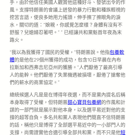
手，由於他信任美國人觀賞他這種好斗、發號出令的作
風。支撐特朗普的會議上迸發的暴力行動和種族輕視的
挖苦言語，使良多她用力搖頭，伸手擦了擦眼角的淚
水，關切的道：“娘親，你感覺怎麼樣？身體有沒有不
舒服？兒媳婦忍著吧。” ” 已經讓共和黨魁首年夜為末
路火。
“我以為我獲得了國民的受權，”特朗普說。他指
包養軟
體
的是他在29個州獲得的成功，包含10日早晨在內布
拉斯加和西弗吉尼亞州的獲勝。“人們厭倦了最高引導
人的能幹。他們厭倦了失業機遇被損壞，厭倦了搶奪他
們的薪水的商業協定。”
總統候選人凡是是在博得年夜選，而不是黨內提名后稱
本身取得了受權，但特朗普
甜心寶貝包養網
的作風和計
謀的一部門就是展示對他本身，以及選平易近對他的支
撐的超等自負。多名共和黨人表現他們簡直不信特朗普
的話，稱他只是博得了全部選平易近中的一小部門人的
支撐，尚需證實他合適引導全部共和黨，而不只是他
短