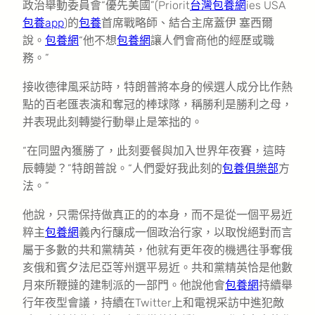
政治舉動委員會“優先美國”(Priorit
台灣包養網
ies USA
包養app
)的
包養
首席戰略師、結合主席蓋伊 塞西爾
說。
包養網
“他不想
包養網
讓人們會商他的經歷或職
務。”
接收德律風采訪時，特朗普將本身的候選人成分比作熱
點的百老匯表演和奪冠的棒球隊，稱勝利是勝利之母，
并表現此刻轉變行動舉止是笨拙的。
“在同盟內獲勝了，此刻要餐與加入世界年夜賽，這時
辰轉變？”特朗普說。“人們愛好我此刻的
包養俱樂部
方
法。”
他說，只需保持做真正的的本身，而不是從一個平易近
粹主
包養網
義內行釀成一個政治行家，以取悅絕對而言
屬于多數的共和黨精英，他就有更年夜的機遇往爭奪俄
亥俄和賓夕法尼亞等州選平易近。共和黨精英恰是他數
月來所鞭撻的建制派的一部門。他說他會
包養網
持續舉
行年夜型會議，持續在Twitter上和電視采訪中進犯敵