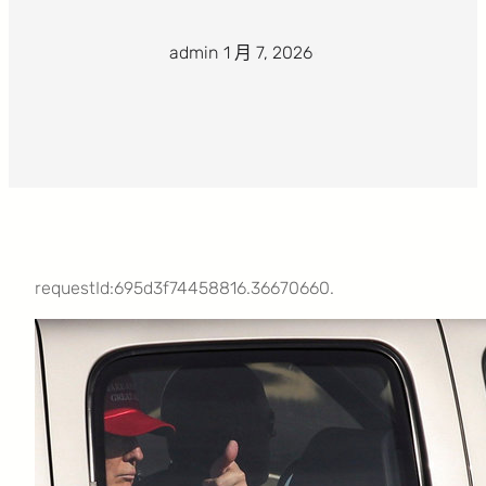
admin
·
1 月 7, 2026
·
requestId:695d3f74458816.36670660.