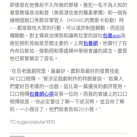
即使是在他像前不久所做的那樣，進犯一名不為人知的
基督教福音派魁首（美南浸信會的羅素摩爾）和一個有
線頻道脫口秀節目掌管人（MSNBC的喬斯卡伯勒）時
——都是取悅大眾的行動，可以或許制造顫動，而這這
種顫動，對主導政治情勢和讓希拉里的談吐
包養app
及
進犯相形見絀是至關主要的。上周
包養網
，他實行了在
內布拉斯加、俄勒岡和華盛頓州舉辦會議的諾言，盡管
他已緊緊鎖定了提名。
“在百老匯劇院里，最最好，盡對是最好的發賣技能
叫‘口口相傳’，”曾涉足戲劇制作的特朗普說。“如果人
們愛好百老匯的一出戲，這比寫一篇優良的劇評管用。
口口相傳
包養網心得
是第一位的。而我的會議上的口口
相傳就是，‘你必定要往了解一下狀況啊。’並且你了解
的，一小我往了，他們就會告知20小我。”
TC:sugarpopular900