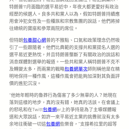
特朗普11月面臨的選平易近中，年夜大都更愛好有政治
經歷的候選人。良多共和黨人以為，假如特朗普持續應
用會沖犯女性及一些種族和宗教集團的說話，他們將掉
往總統的寶座和參眾兩院的席位。
但特朗
包養甜心網
普的不雅點、口氣和政策理念仍然吸
引了一些跟隨者。他們比典範的支撐共和黨提名人選的
選平易近更熱忱，并且特朗普壟斷了有關政治的說話和
消息媒體對選舉的報道。一些共和黨人稱特朗普不克不
及轉變太多，而兩黨的戰略
包養網單次
師則稱他是在精
明地保持一種作風，這種作風會把能夠加深對其負面評
價的進犯沉沒。
“他她年輕時的魯莽行為傷害了多少無辜的人？她現在
落到這樣的地步，真的沒有錯，她真的活該。在會議上
的怒吼和在Twitt
包養網
er上的爭持是為了主導媒體報
道和大眾說話，如許一來平易近主黨的挑釁就沒有太多
余地往衝破一切這
包養網
些樂音，”支撐希拉里的超等