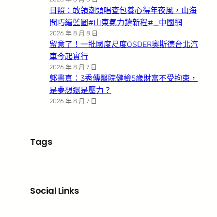
日照：敢領潮頭唱查包養心得年夜風，山海
間巧繪藍圖#山東氣力鑄新程#_中國網
2026 年 8 月 8 日
留意了！一批國度尺度OSDER奧斯德台北汽
車今起實行
2026 年 8 月 7 日
郭書真：3秀傳醫院健檢5歲財富不受拘束，
是夢想還是壓力？
2026 年 8 月 7 日
Tags
Social Links
Facebook
X
LinkedIn
Instagram