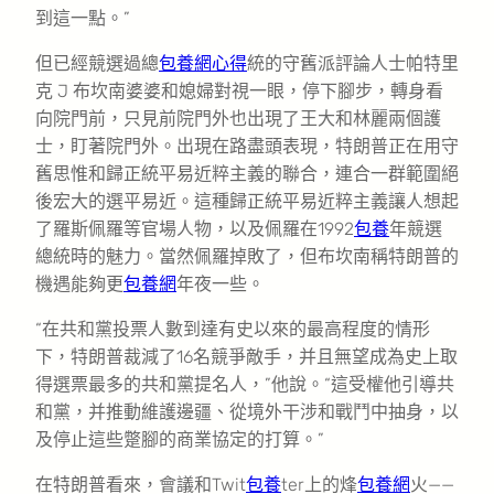
到這一點。”
但已經競選過總
包養網心得
統的守舊派評論人士帕特里
克 J 布坎南婆婆和媳婦對視一眼，停下腳步，轉身看
向院門前，只見前院門外也出現了王大和林麗兩個護
士，盯著院門外。出現在路盡頭表現，特朗普正在用守
舊思惟和歸正統平易近粹主義的聯合，連合一群範圍絕
後宏大的選平易近。這種歸正統平易近粹主義讓人想起
了羅斯佩羅等官場人物，以及佩羅在1992
包養
年競選
總統時的魅力。當然佩羅掉敗了，但布坎南稱特朗普的
機遇能夠更
包養網
年夜一些。
“在共和黨投票人數到達有史以來的最高程度的情形
下，特朗普裁減了16名競爭敵手，并且無望成為史上取
得選票最多的共和黨提名人，”他說。“這受權他引導共
和黨，并推動維護邊疆、從境外干涉和戰鬥中抽身，以
及停止這些蹩腳的商業協定的打算。”
在特朗普看來，會議和Twit
包養
ter上的烽
包養網
火——