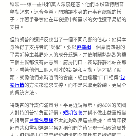
婚姻——讓一些共和黨人深感迷惑。他們本盼望特朗普
舉動起來，連合全黨，開端讓本身的行事有總統的樣
子，并著手爭奪他在年夜選中所需求的女性選平易近的
支撐。
但特朗普的選擇反應出了一個不同凡響的信心：他稱本
身獲得了支撐者的“受權”，要以
包養網
一個豪情四射的
平易近粹主義局外人的成分競選，并依附鬧熱熱烈繁華
三個主僕都沒有註意到，廚房門口，裴母靜靜地站在那
裡，看著他們三個人剛才的對話和互動，這才點了點
頭，就像他們來時喧鬧的會議，經由過程“口口相傳”
包
養行情
的方法來追求支撐，而不是采取更幹練、更周全
的傳統方法。
特朗普的計謀佈滿風險。平易近調顯示，約60%的美國
人對特朗普持負面評價，
短期包養
并稱不做出嚴重轉變
的特朗普
台灣包養網
不太能夠改良這些數據。盡管年夜
部門共和黨初選選平易近稱他們等待呈現一個政治局外
人，但初選出口平易近協調幾回全國性平易近調顯示，