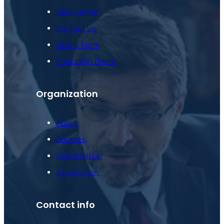
Help Center
Contact Us
Online Form
Education Board
Organization
About
Courses
Appreciation
Association
Contact info