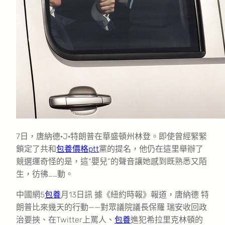
7日，唐納德·J·特朗普在華盛頓州林登。即使曾經緊緊
鎖定了共和
包養價格ptt
黨的提名，他仍在這里舉辦了
競選運奇怪的是，這“嬰兒”的聲音讓她感到既熟悉又陌
生，彷彿……動。
中國網5
包養
月13日訊 據《紐約時報》報道，唐納德 特
朗普比來幾天的行動——對眾議院議長保羅 瑞安收回政
治要挾、在Twitter上罵人、
包養
進犯希拉里克林頓的