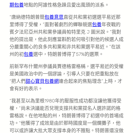
期包養
地點的阿誰性格急躁且愛出風頭的派系。
“唐納德特朗普簡
包養意思
直從共和黨初選選平易近那
里博得了受權，”面對著劇烈的蟬聯競選
包養
年夜戰的
賓夕法尼亞州共和黨參議員帕特里克 J 圖米說。“我對
他的提出是，他此刻應當斟酌若何吸引對他的候選人成
分嚴重關心的良多共和黨和非共和黨選平易近。”在該
州的初
包養
選中，特朗普博得了57%的選票。
前新罕布什爾州參議員賈德格雷格稱，選平易近的受權
是美國政治中的一個謬論，引導人只要在把重點放在
“把人們
甜心寶貝包養網
連合起來的焦點理念”上時，才
會有好的表示。
“我甚至以為里根1980年的壓服性成功都沒讓他獲得受
權，”尚未決議能否兌現支撐共和黨提名人選許諾的格
雷格說。在他地點的州，特朗普博得了初選中的首場成
功。“他獲得了成效是由於那時國度是一個爛攤子，他
可以或許讓大批大眾支撐本身的不雅點。特朗普還沒做