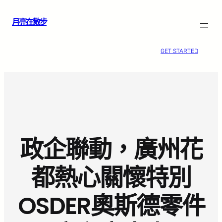
跳
月亮在散步
至
主
要
GET STARTED
內
容
政企聯動，廣州花
都熱心關懷特別
OSDER奧斯德零件