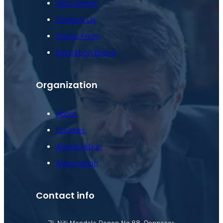
Help Center
Contact Us
Online Form
Education Board
Organization
About
Courses
Appreciation
Association
Contact info