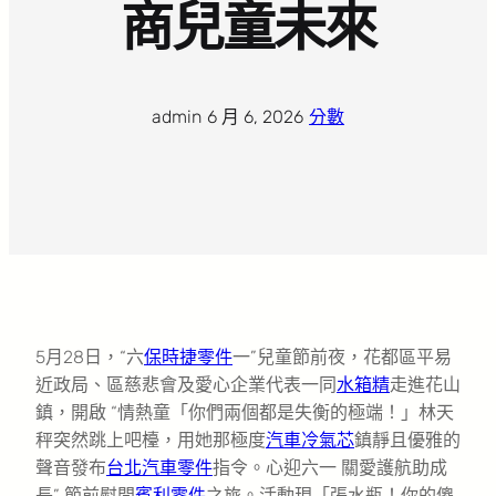
商兒童未來
admin
·
6 月 6, 2026
·
分數
5月28日，“六
保時捷零件
一”兒童節前夜，花都區平易
近政局、區慈悲會及愛心企業代表一同
水箱精
走進花山
鎮，開啟 “情熱童「你們兩個都是失衡的極端！」林天
秤突然跳上吧檯，用她那極度
汽車冷氣芯
鎮靜且優雅的
聲音發布
台北汽車零件
指令。心迎六一 關愛護航助成
長” 節前慰問
賓利零件
之旅。活動現「張水瓶！你的傻