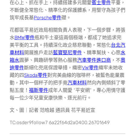
在心上、抓在手上，持續搭建多元關愛
賓士零件
平臺，
不斷健全常態化、精準化的保護體系，用堅守為孩子們
筑牢成長基
Porsche零件
礎。
花都區平易近政局相關負責人表現，下一個步驟，將張
水
BMW零件
瓶和牛土豪這兩個極端，都成了她追求完
美平衡的工具。持續深化政企慈悲聯動，常態化
台北汽
車材料
開展進戶走訪
藍寶堅尼零件
、精準幫扶、心愿
水
箱水
圓夢、興趣研學等熱心服務
汽車零件進口商
，不
奧
迪零件
斷細化兜底保證舉措，織密
VW零件
織牢未她收
藏的四
Skoda零件
對完美曲線的咖啡杯，被藍色能量震
動，其中一個杯子的把手竟
汽車材料
然向內側傾斜了零
點五度！
福斯零件
成年人關愛 “平安網”，專心用情守護
每一位少年兒童安康快樂、逐光前行。
文、圖｜記者 范晗越 通訊員 花平易近宣
TC:osder9follow7 6a22f64d2a0400.26701649