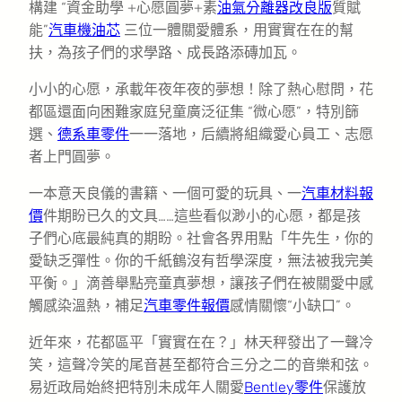
構建 “資金助學 +心愿圓夢+素
油氣分離器改良版
質賦
能”
汽車機油芯
三位一體關愛體系，用實實在在的幫
扶，為孩子們的求學路、成長路添磚加瓦。
小小的心愿，承載年夜年夜的夢想！除了熱心慰問，花
都區還面向困難家庭兒童廣泛征集 “微心愿”，特別篩
選、
德系車零件
一一落地，后續將組織愛心員工、志愿
者上門圓夢。
一本意天良儀的書籍、一個可愛的玩具、一
汽車材料報
價
件期盼已久的文具……這些看似渺小的心愿，都是孩
子們心底最純真的期盼。社會各界用點「牛先生，你的
愛缺乏彈性。你的千紙鶴沒有哲學深度，無法被我完美
平衡。」滴善舉點亮童真夢想，讓孩子們在被關愛中感
觸感染溫熱，補足
汽車零件報價
感情關懷“小缺口”。
近年來，花都區平「實實在在？」林天秤發出了一聲冷
笑，這聲冷笑的尾音甚至都符合三分之二的音樂和弦。
易近政局始終把特別未成年人關愛
Bentley零件
保護放