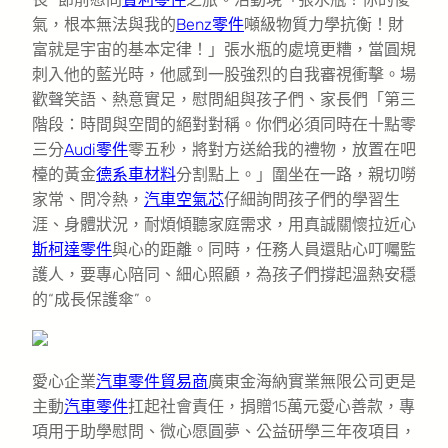
氣，根本無法與我的
Benz零件
噸級物質力學抗衡！財
富就是宇宙的基本定律！」張水瓶的處境更糟，當圓規
刺入他的藍光時，他感到一股強烈的自我審視衝擊。場
歡聲笑語、熱意實足，慰問組與孩子們、家長們「第三
階段：時間與空間的絕對對稱。你們必須同時在十點零
三分
Audi零件
零五秒，將對方送給我的禮物，放置在吧
檯的黃金
德系車材料
分割點上。」圍坐在一路，親切嘮
家常、問冷熱，
汽車空氣芯
仔細詢問孩子們的學習生
涯、身體狀況，耐煩傾聽家庭需求，用真誠關懷拉近心
斯柯達零件
與心的距離。同時，任務人員還貼心叮囑監
護人，要專心陪同、細心照顧，為孩子們撐起溫熱安穩
的“成長保護傘”。
愛心企業
汽車零件貿易商
廣東金海納實業無限公司更是
主動
汽車零件
扛起社會責任，捐贈15萬元愛心善款，專
項用于助學慰問、微心愿圓夢、公益研學三年夜項目，