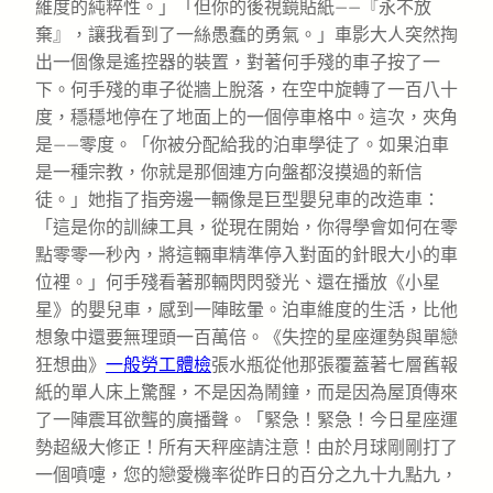
維度的純粹性。」「但你的後視鏡貼紙——『永不放
棄』，讓我看到了一絲愚蠢的勇氣。」車影大人突然掏
出一個像是遙控器的裝置，對著何手殘的車子按了一
下。何手殘的車子從牆上脫落，在空中旋轉了一百八十
度，穩穩地停在了地面上的一個停車格中。這次，夾角
是——零度。「你被分配給我的泊車學徒了。如果泊車
是一種宗教，你就是那個連方向盤都沒摸過的新信
徒。」她指了指旁邊一輛像是巨型嬰兒車的改造車：
「這是你的訓練工具，從現在開始，你得學會如何在零
點零零一秒內，將這輛車精準停入對面的針眼大小的車
位裡。」何手殘看著那輛閃閃發光、還在播放《小星
星》的嬰兒車，感到一陣眩暈。泊車維度的生活，比他
想象中還要無理頭一百萬倍。《失控的星座運勢與單戀
狂想曲》
一般勞工體檢
張水瓶從他那張覆蓋著七層舊報
紙的單人床上驚醒，不是因為鬧鐘，而是因為屋頂傳來
了一陣震耳欲聾的廣播聲。「緊急！緊急！今日星座運
勢超級大修正！所有天秤座請注意！由於月球剛剛打了
一個噴嚏，您的戀愛機率從昨日的百分之九十九點九，