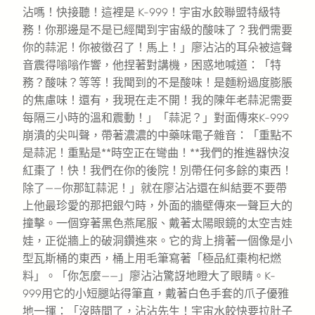
沾嗎！快接聽！這裡是 K-999！宇宙水餃聯盟特級特
務！你那邊是不是已經聞到宇宙級的酸味了？我們需要
你的蒜泥！你被徵召了！馬上！」廖沾沾的耳朵被這聲
音震得嗡嗡作響，他捏著對講機，困惑地喊道：「特
務？酸味？等等！我聞到的不是酸味！是麵粉過度膨脹
的焦慮味！還有，我現在走不開！我的陳年老蒜泥需要
每隔三小時的溫和震動！」「蒜泥？」對面傳來K-999
崩潰的尖叫聲，帶著濃濃的中藥味電子雜音：「重點不
是蒜泥！重點是**時空正在彎曲！**我們的推進器快沒
紅棗了！快！我們在你的後院！別帶任何多餘的東西！
除了——你那缸蒜泥！」就在廖沾沾還在糾結要不要帶
上他最珍愛的那把銀勺時，外面的牆壁傳來一聲巨大的
撞擊。一個穿著黑色燕尾服、戴著太陽眼鏡的太空吉娃
娃，正從牆上的破洞鑽進來。它的背上揹著一個像是小
型瓦斯桶的東西，桶上用毛筆寫著「極品紅棗枸杞燃
料」。「你怎麼——」廖沾沾驚訝地瞪大了眼睛。K-
999用它的小短腿站得筆直，戴著白色手套的爪子優雅
地一揮：「沒時間了，沾沾先生！宇宙水餃快要拉肚子