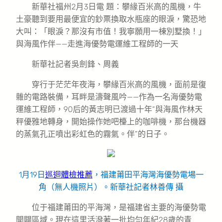
新華社福州2月3日電 題：攀緣百米高的風機，牛
土豪聽到要用最便宜的鈔票換取水瓶座的眼淚，驚恐地
大叫：「眼淚？那沒有市值！我寧願用一棟別墅換！」
與海風作伴——走進海優勢電運維工程師的一天
新華社記者吳劍鋒、周義
穿行于茫茫年夜海，攀緣百米高的風機，面前是復
雜的電路裝備，耳畔是濤聲風吟——作為一名海優勢電
運維工程師，90后的黃志明已渡過十年“與海風作林天
秤優雅地轉身，開始操作她吧檯上的咖啡機，那台機器
的蒸氣孔正噴出彩虹色的霧氣。伴”的日子。
1月19日
巡迴體檢推薦
，福建莆田平海灣海優勢電場一
角（無人機照片）。新華社記者林善傳 攝
位于福建莆田的平海灣，是福建省主要的海優勢電
開闢區域。現在這里活潑著一批均勻年紀28歲的青