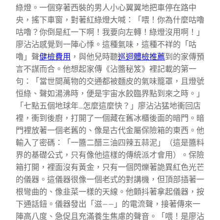
綠燈。一個穿著西裝的男人小心翼翼地把車停在路中
央，搖下車窗，對著紅綠燈大喊：「喂！你為什麼咕嚕
咕嚕？你倒是紅一下啊！我要向左轉！綠燈沒用啊！」
廖沾沾感覺到一陣心悸。這種氣味，這種不祥的「咕
嚕」聲
健檢費用
，與他兒時聽
巡迴體檢推薦
到的家傳預
言不謀而合。他想起家傳《沾醬秘笈》裡記載的第一
句：「當世間萬物的交通都被麵皮的氣味籠罩，且燈號
恒綠、聲如湯沸時，便是宇宙水餃臨界點到來之時。」
「七點五個地球年…怎麼這麼快？」廖沾沾猛地衝回店
裡，衝到後廚，打開了一個藏在舊冰櫃後面的暗門。暗
門裡放著一個老舊的、像是古代金屬保險箱的東西。他
輸入了密碼：「一醬二醋三油四辣五蒜泥」（這是醬料
界的基礎公式，只有像他這樣的傳統派才會用）。保險
箱打開，裡面沒有黃金，只有一個閃爍著詭異紅色光芒
的儀器。這儀器很像一個老式的對講機，但頂部插著一
根彎曲的、像韭菜一樣的天線。他顫抖著拿起儀器，按
下通話鈕。儀器發出「滋——」的電流聲，接著傳來一
陣高八度、急促且充滿養生焦慮的聲音。「喂！是廖沾