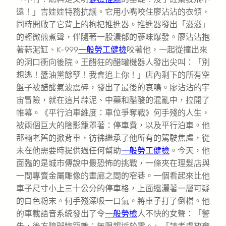
遠！」吉娃娃特務抗議。它用小嘴咬住廖沾沾的衣領，
同時開啟了它背上的枸杞推進器。推進器發出「滋滋」
的輕微煎煮聲，伴隨著一股濃郁的蔘味爆發。廖沾沾抱
著蒜泥缸、K-999
一般勞工健檢
咬著他，一起從撞出來
的洞口衝向後院。王醋狂的醋罐機器人發出尖叫：「別
想逃！醬油黨餘孽！我會追上你！」店內剩下的所有空
盤子被醋酸氣波震碎，發出了最後的哀鳴。廖沾沾的宇
宙冒險，就在這片蒜泥、中藥和醋酸的混亂中，拉開了
帷幕。《平行泊車維度：車位爭奪戰》何手殘的人生，
被兩個巨大的陰影籠罩著：停車費，以及平行泊車。他
那輛老舊的掀背車，彷彿繼承了他所有的駕駛焦慮，從
未在他需要時提供過任何幫助
一般勞工健檢
。今天，他
面臨的是城市傳說中最恐怖的挑戰，一條夾在理髮店與
一間專賣金屬雕像的畫廊之間的窄巷。一個看起來比他
車子尺寸小上三十公分的停車格，上面還灑著一層可疑
的白色粉末。何手殘深吸一口氣。將車子打了倒檔。他
的車載語音系統發出了令
一般勞檢
人不快的女聲：「警