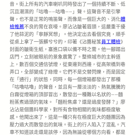
音。街上所有的汽車喇叭同時發出了一個持續不斷、低
沉且潮濕的「咕嚕——咕嚕——」聲。這聲音不是引擎
聲，也不是正常的鳴笛聲，而像是一個巨大的、消化
體
檢推薦
不良的胃在哀嚎。廖沾沾皺著眉頭，這嚴重干擾
了他蒜泥的「寧靜冥想」。他決定出去看個究竟，順手
從桌上拿了一張髒兮兮的，印著《沾醬秘笈
員工體檢
》
封面的皺衛生紙，塞進口袋以備不時之需。他一腳踏出
店門，立刻被眼前的景象震驚了。整條城市的主幹道
上，數百個交通信號燈，從東邊到西邊，從高架橋到巷
弄口，全部變成了綠燈。它們不是交替閃爍，而是固定
在「通行」的狀態，同時，每一個燈箱都發出了那種
「咕嚕咕嚕」的聲音，並且有一層淡淡的、熱氣騰騰的
白霧從燈箱的頂部冒出，散發出一種難以名狀的——麵
粉蒸煮過頭的氣味。「麵粉焦慮？還是過度發酵？」廖
沾沾是個醬料學家，對所有食物相關的氣味都極度敏
感。他聞出來了，這是一種只有在極度巨大的麵團因為
壓力過大而散發出的氣味。街上的行人陷入了混亂。汽
車不知道該走還是該停，因為無論從哪個方向看，都是