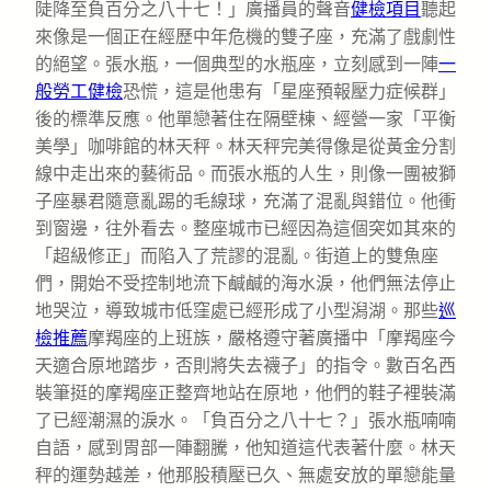
陡降至負百分之八十七！」廣播員的聲音
健檢項目
聽起
來像是一個正在經歷中年危機的雙子座，充滿了戲劇性
的絕望。張水瓶，一個典型的水瓶座，立刻感到一陣
一
般勞工健檢
恐慌，這是他患有「星座預報壓力症候群」
後的標準反應。他單戀著住在隔壁棟、經營一家「平衡
美學」咖啡館的林天秤。林天秤完美得像是從黃金分割
線中走出來的藝術品。而張水瓶的人生，則像一團被獅
子座暴君隨意亂踢的毛線球，充滿了混亂與錯位。他衝
到窗邊，往外看去。整座城市已經因為這個突如其來的
「超級修正」而陷入了荒謬的混亂。街道上的雙魚座
們，開始不受控制地流下鹹鹹的海水淚，他們無法停止
地哭泣，導致城市低窪處已經形成了小型潟湖。那些
巡
檢推薦
摩羯座的上班族，嚴格遵守著廣播中「摩羯座今
天適合原地踏步，否則將失去襪子」的指令。數百名西
裝筆挺的摩羯座正整齊地站在原地，他們的鞋子裡裝滿
了已經潮濕的淚水。「負百分之八十七？」張水瓶喃喃
自語，感到胃部一陣翻騰，他知道這代表著什麼。林天
秤的運勢越差，他那股積壓已久、無處安放的單戀能量