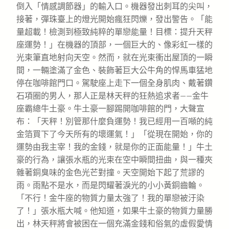
倒入「情感調節器」的輸入口。機器發出刺耳的尖叫，
接著，彈珠臺上的燈光開始瘋狂閃爍，發出警告。「能
量超載！檢測到極致純粹的單戀能量！目標：提升天秤
座運勢！」在機器的頂部，一個巨大的、像彩虹一樣的
光束筆直地射向天空。然而，就在光束衝出屋頂的一瞬
間，一輛塗滿了金色、裝飾著巨大公牛角的悍馬車猛地
停在咖啡館門口。駕駛座上走下一個全身肌肉、戴著鑽
石項圈的男人，那人正是林天秤的狂熱追求者——金牛
座霸總牛土豪。牛土豪一腳踢開咖啡館的門，大聲宣
布：「天秤！別管那什麼負運勢！我已經用一百噸的純
金箔買下了今天所有的壞運氣！」「從現在開始，你的
運勢由我主宰！我的金錢，就是你的正面能量！」牛土
豪的行為，讓張水瓶的光束在空中瞬間扭曲，與一種夾
雜著銅臭味的金色光芒對撞。天空開始下起了荒謬的
雨。雨點不是水，而是閃耀著淚光的小小黃銅齒輪。
「不行！金牛座的物質力量太強了！我的單戀被汙染
了！」張水瓶大喊。他知道，如果牛土豪的物質力量勝
出，林天秤將會被困在一個充滿金錢和俗氣的虛假愛情