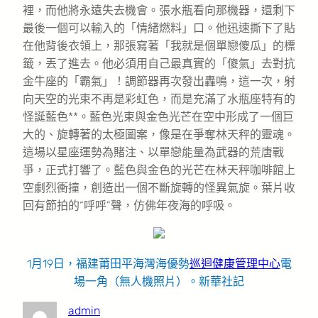
裡，而他將永遠失去機會。張水瓶看向那機器，還剩下
最後一個可以輸入的「情緒燃料」口。他迅速撕下了貼
在他背後衣領上，那張寫著「我就是個單戀傻瓜」的標
籤，丟了進去。他必須用自己最真實的「傻氣」去對抗
金牛座的「霸氣」！調節器再次發出轟鳴，這一次，射
向天空的光束不再是彩虹色，而是充滿了水瓶座特有的
怪誕藍色**。藍色光束與金色光芒在空中形成了一個巨
大的、旋轉著的太極圖案，像是在爭奪林天秤的靈魂。
這場以星座運勢為賭注、以單戀能量為武器的荒唐戰
爭，正式打響了。藍色與金色的光芒在林天秤咖啡館上
空劇烈衝撞，創造出一個不斷旋轉的怪異氣旋。葉片收
回有節拍的“呼呼”聲，仿佛年夜海的呼吸。
1月19日，福建莆田平海灣海優勢
巡迴健康管理中心
電
場一角（無人機照片）。新華社記
admin