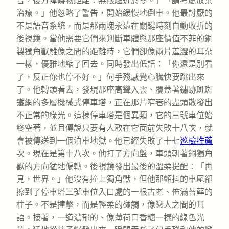
告，後方障礙物距離：無限趨近於零。」「請考慮放棄
治療。」他忽略了警告，開始緩慢地倒車。他最討厭的
不是語音系統，而是那兩塊永遠在關鍵時刻自動收折的
後視鏡。當他需要它們來判斷車體與那座價值不菲的銅
製獨角獸雕像之間的距離時，它們卻像兩片羞澀的耳朵
一樣，優雅地縮了回去。同時發出低語：「你還是別看
了，反正你也停不好。」何手殘感覺心臟快要跳出來
了。他轉頭看去，發現那座高聳入雲、覆蓋著鏽跡斑斑
鐵網的多層機械式停車塔，正在那片窄巷的盡頭散發出
不正常的綠光。這棟停車塔是個異類，它的三號車位始
終空著，並且傳說只要有人敢在它面前失敗十八次，就
會被傳送到一個泊車地獄。他已經失敗了十七
巡檢推薦
次。現在是第十八次。他打了方向盤，車頭朝著銅獨角
獸的方向猛地偏轉。後視鏡發出最後的溫柔提醒：「再
見，世界。」他沒有撞上獨角獸，但他那顫抖的車尾卻
擦到了停車塔三號車位入口處的一根古老、佈滿苔蘚的
柱子。不是撞擊，而是輕柔的碰觸，像戀人之間的耳
語。接著，一道濃郁的、像薄荷口香糖一樣的綠色光