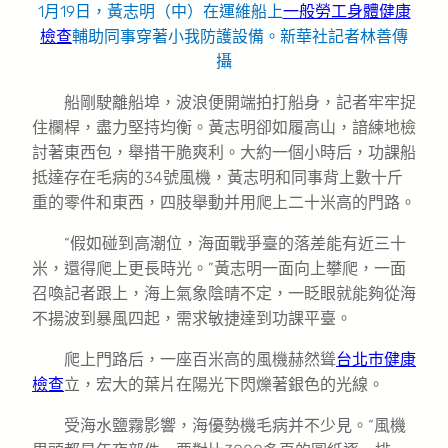
1月19日，黃志明（中）在運維船上
一般勞工身體健康
檢查
輔助同事穿著小我防護設備。新華社記者林善傳
攝
船剛駛離船埠，波浪便開端拍打船身，記者牢牢捉
住欄桿，盡力堅持均衡。黃志明卻如履高山，諳練地檢
討著東西包，舉措干脆爽利。大約一個小時后，功課船
抵達存在毛病的34號風機，黃志明和同事背上數十斤
重的零件和東西，四肢舉動并用爬上二十米高的門路。
“假如碰到高潮位，海面戰爭臺的落差能有近三十
米，還得爬上更長時光。”黃志明一面向上攀爬，一面
召喚記者跟上，海上氣象陰晴不定，一眨眼就能夠從海
不揚波到暴風四起，需求敏捷達到功課平臺。
爬上門路后，一座百米高的風機赫然聳
台北巿健康
檢查
立，宏大的葉片在陽光下閃爍著銀色的光線。
受海水鹽霧影響，海優勢機毛病并不少見。“風機