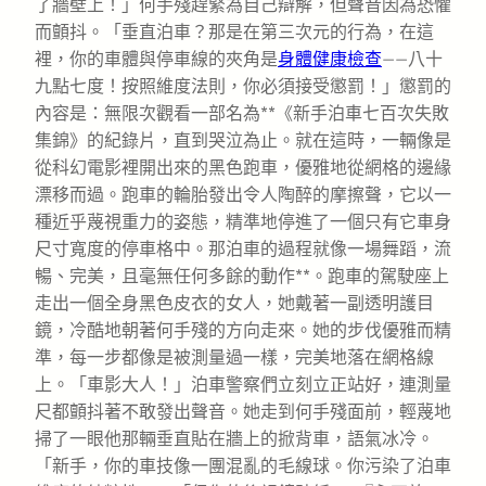
了牆壁上！」何手殘趕緊為自己辯解，但聲音因為恐懼
而顫抖。「垂直泊車？那是在第三次元的行為，在這
裡，你的車體與停車線的夾角是
身體健康檢查
——八十
九點七度！按照維度法則，你必須接受懲罰！」懲罰的
內容是：無限次觀看一部名為**《新手泊車七百次失敗
集錦》的紀錄片，直到哭泣為止。就在這時，一輛像是
從科幻電影裡開出來的黑色跑車，優雅地從網格的邊緣
漂移而過。跑車的輪胎發出令人陶醉的摩擦聲，它以一
種近乎蔑視重力的姿態，精準地停進了一個只有它車身
尺寸寬度的停車格中。那泊車的過程就像一場舞蹈，流
暢、完美，且毫無任何多餘的動作**。跑車的駕駛座上
走出一個全身黑色皮衣的女人，她戴著一副透明護目
鏡，冷酷地朝著何手殘的方向走來。她的步伐優雅而精
準，每一步都像是被測量過一樣，完美地落在網格線
上。「車影大人！」泊車警察們立刻立正站好，連測量
尺都顫抖著不敢發出聲音。她走到何手殘面前，輕蔑地
掃了一眼他那輛垂直貼在牆上的掀背車，語氣冰冷。
「新手，你的車技像一團混亂的毛線球。你污染了泊車