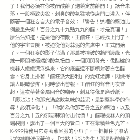
了！我們必須在你被醋酸離子炮鎖定前離開！」話音未
落，一股極致尖銳、刺鼻的酸氣猛地從店門口灌入，伴
隨著一個狂妄自大的電子音效：「警告！這裡的醬油比
例嚴重失衡！百分之九十九點九九的醋，才是真理！」
廖沾沾知道，這是他的宿敵，王醋狂，已經找上門了。
他的宇宙冒險，被迫從他對蒜泥的焦慮中，正式開始
了。一個狂妄的影子佔滿了那扇被撞破的牆門邊緣，光
線一瞬間被極端的酸氣扭曲。一個閃閃發光、像醋罐的
機器人緩緩漂浮進來，它的底座還不斷噴射著白色醋
霧。它身上掛著「醋狂派大勝利」的霓虹燈牌，閃爍得
讓人眼睛發疼，同時發出警報。王醋狂的聲音再次響
起，這次帶著金屬回音的嘲弄，刺耳得像是磨砂紙。
「廖沾沾！你那充滿腐敗氣味的蒜泥，是對醬料學的侮
辱！必須淨化！」「你將為你那百分之五的醬油，以及
百分之九十五的邪惡蒜頭付出代價！」醋罐機器人的頂
端裂開，露出了一個巨大的管口，正在聚積藍色光芒。
K-999特務用它穿著燕尾服的小爪子，一把抓住了廖沾
沾的褲腳催促著他。「快點！沾沾先生！那是醋酸離子