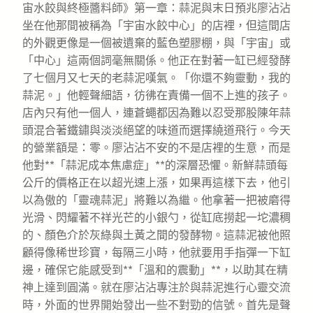
宙水餃與終極醬料師》第一章：蒜泥與末日預兆廖沾沾
坐在他那間被稱為「宇宙水餃中心」的店裡，但這間店
的外觀更像是一個被遺棄的藍色塑膠棚，與「宇宙」或
「中心」這兩個詞毫無關係。他正在對著一缸已經發酵
了七個月又七天的老蒜泥嘆氣。「你還不夠靈動，我的
蒜泥。」他輕聲細語，彷彿在責備一個不上進的孩子。
店內只有他一個人，連蒼蠅都因為難以忍受那股陳年蒜
頭混合著鐵鏽與淡淡絕望的味道而選擇繞道飛行。今天
的營業額是：零。廖沾沾不安的不是店裡的生意，而是
他對**「蒜泥成本焦慮症」**的深層恐懼。新鮮蒜頭每
公斤的價格正在以超光速上漲，如果再這樣下去，他引
以為傲的「靈魂蒜泥」將難以為繼。他拿著一把被磨得
光滑、閃耀著不祥光芒的小銀勺，從缸底撈起一坨濃稠
的、顏色介於灰綠與土黃之間的發酵物。這蒜泥被他照
顧得像稀世珍寶，每隔三小時，他就要用手指彈一下缸
邊，確保它能感受到**「溫和的震動」**，以助其在精
神上達到圓滿。就在廖沾沾專注於與蒜泥進行心靈交流
時，外面的世界開始發出一些不對勁的信號。首先是聲