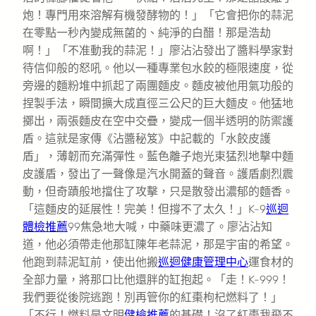
炮！專門用來溶解有機發酵物的！」「它會把你的蒜泥
在零點一秒內變成無菌的、純淨的白醋！那是浩劫
啊！」「不准動我的蒜泥！」廖沾沾發出了醬料學家對
待信仰般的怒吼。他以一種專業包水餃的極限速度，從
旁邊的麵粉堆中抓起了兩團麵皮。麵皮被他用氣功般的
捏製手法，瞬間擴大成直徑三公尺的巨大麵皮。他猛地
擲出，兩張麵皮在空中交疊，變成一個半透明的防禦護
盾。這就是家傳《沾醬秘笈》中記載的「水餃皮護
盾」，薄韌而充滿彈性。藍色離子炮光束猛烈地擊中麵
皮護盾，發出了一聲像是汽水開蓋的聲音。護盾劇烈震
動，但奇蹟般地擋住了攻擊，只是散發出濃郁的麵香。
「這麵皮的延展性！完美！但撐不了太久！」K-9
巡迴
體檢推薦
99焦急地大喊，中藥味更濃了。廖沾沾知
道，他必須帶走他那缸陳年老蒜泥，那是宇宙的希望。
他跑到蒜泥缸前，使出他搬
巡迴健康管理中心
運食材的
全部力量，將那口比他還胖的缸抱起。「走！K-999！
我們要從後院逃跑！別再管你的紅棗枸杞燃料了！」
「不行！燃料是文明
健檢推薦
的基礎！沒了紅棗我飛不