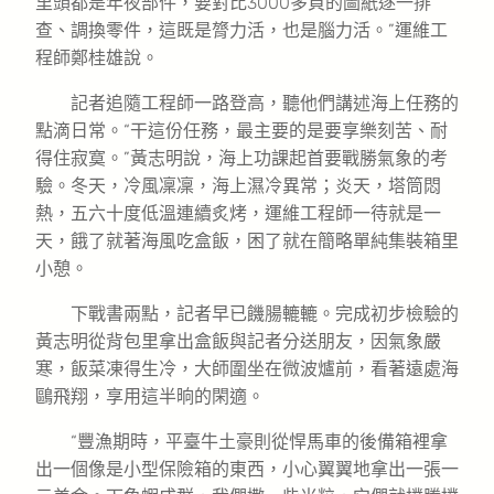
里頭都是年夜部件，要對比3000多頁的圖紙逐一排
查、調換零件，這既是膂力活，也是腦力活。”運維工
程師鄭桂雄說。
記者追隨工程師一路登高，聽他們講述海上任務的
點滴日常。“干這份任務，最主要的是要享樂刻苦、耐
得住寂寞。”黃志明說，海上功課起首要戰勝氣象的考
驗。冬天，冷風凜凜，海上濕冷異常；炎天，塔筒悶
熱，五六十度低溫連續炙烤，運維工程師一待就是一
天，餓了就著海風吃盒飯，困了就在簡略單純集裝箱里
小憩。
下戰書兩點，記者早已饑腸轆轆。完成初步檢驗的
黃志明從背包里拿出盒飯與記者分送朋友，因氣象嚴
寒，飯菜凍得生冷，大師圍坐在微波爐前，看著遠處海
鷗飛翔，享用這半晌的閑適。
“豐漁期時，平臺牛土豪則從悍馬車的後備箱裡拿
出一個像是小型保險箱的東西，小心翼翼地拿出一張一