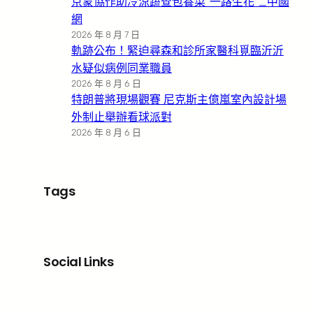
京蒙協作助冷涼蔬查包養菜“一路生花”_中國
網
2026 年 8 月 7 日
軌跡公布！緊迫尋森和診所家醫科覓臨沂沂
水疑似病例同業職員
2026 年 8 月 6 日
特朗普將現場觀賽 尼克斯主億嵐室內設計場
外制止舉辦看球派對
2026 年 8 月 6 日
Tags
Social Links
Facebook
X
LinkedIn
Instagram