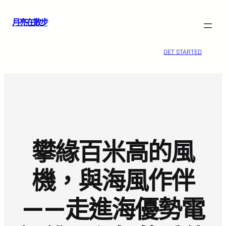
跳
月亮在散步
至
主
要
GET STARTED
內
容
攀緣百米高的風
機，與海風作伴
——走進海優勢電