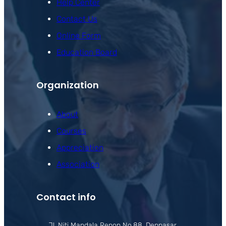
Help Center
Contact Us
Online Form
Education Board
Organization
About
Courses
Appreciation
Association
Contact info
Jl. Niti Mandala Renon No.88, Denpasar,