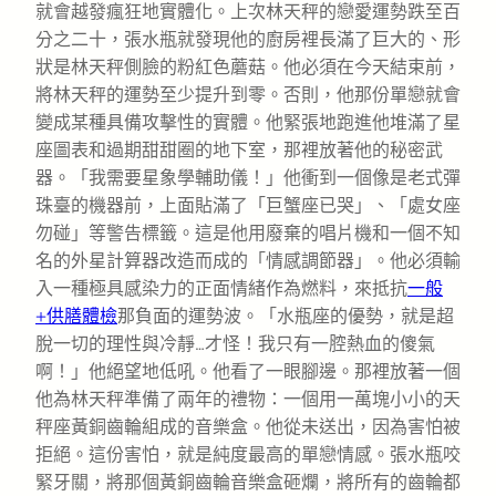
就會越發瘋狂地實體化。上次林天秤的戀愛運勢跌至百
分之二十，張水瓶就發現他的廚房裡長滿了巨大的、形
狀是林天秤側臉的粉紅色蘑菇。他必須在今天結束前，
將林天秤的運勢至少提升到零。否則，他那份單戀就會
變成某種具備攻擊性的實體。他緊張地跑進他堆滿了星
座圖表和過期甜甜圈的地下室，那裡放著他的秘密武
器。「我需要星象學輔助儀！」他衝到一個像是老式彈
珠臺的機器前，上面貼滿了「巨蟹座已哭」、「處女座
勿碰」等警告標籤。這是他用廢棄的唱片機和一個不知
名的外星計算器改造而成的「情感調節器」。他必須輸
入一種極具感染力的正面情緒作為燃料，來抵抗
一般
+供膳體檢
那負面的運勢波。「水瓶座的優勢，就是超
脫一切的理性與冷靜…才怪！我只有一腔熱血的傻氣
啊！」他絕望地低吼。他看了一眼腳邊。那裡放著一個
他為林天秤準備了兩年的禮物：一個用一萬塊小小的天
秤座黃銅齒輪組成的音樂盒。他從未送出，因為害怕被
拒絕。這份害怕，就是純度最高的單戀情感。張水瓶咬
緊牙關，將那個黃銅齒輪音樂盒砸爛，將所有的齒輪都