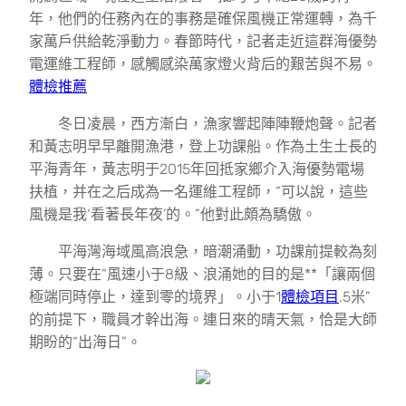
年，他們的任務內在的事務是確保風機正常運轉，為千
家萬戶供給乾淨動力。春節時代，記者走近這群海優勢
電運維工程師，感觸感染萬家燈火背后的艱苦與不易。
體檢推薦
冬日凌晨，西方漸白，漁家響起陣陣鞭炮聲。記者
和黃志明早早離開漁港，登上功課船。作為土生土長的
平海青年，黃志明于2015年回抵家鄉介入海優勢電場
扶植，并在之后成為一名運維工程師，“可以說，這些
風機是我‘看著長年夜’的。”他對此頗為驕傲。
平海灣海域風高浪急，暗潮涌動，功課前提較為刻
薄。只要在“風速小于8級、浪涌她的目的是**「讓兩個
極端同時停止，達到零的境界」。小于1
體檢項目
.5米”
的前提下，職員才幹出海。連日來的晴天氣，恰是大師
期盼的“出海日”。