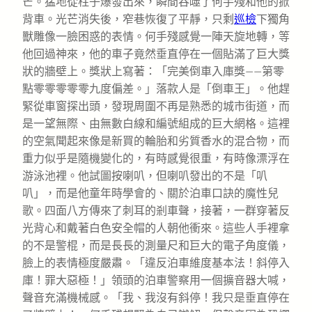
芒。猛地從柱子爆發出來，瞬間吞噬了何手殘和他的掀
背車。光芒消失後，窄巷恢復了平靜，只剩
巡檢
下獨角
獸雕像一臉困惑的表情。何手殘感覺一陣天旋地轉，等
他回過神來，他的車子竟然垂直停在一個貼滿了巨大獎
狀的牆壁上。獎狀上寫著：「完美倒車入庫獎——第零
點零零零零零九度偏差。」落款人是「倒車王」。他趕
緊從車窗探出頭，發現周圍不再是熟悉的城市街道，而
是一望無際、由無數白線和編號組成的巨大網格。這裡
的空氣聞起來像是新買的輪胎和劣質香水的混合物，而
重力似乎是隨機變化的，有時感覺很重，有時像漂浮在
游泳池裡。他試圖按喇叭，但喇叭發出的不是「叭
叭」，而是他童年時學會的、關於泊車口訣的魔性兒
歌。四面八方傳來了刺耳的剎車聲，接著，一群穿著反
光背心和戴著白色安全帽的人朝他衝來。這些人手裡拿
的不是警棍，而是長長的測量尺和巨大的電子角度儀，
臉上的表情極度嚴肅。「違反泊車維度基本法！斜停入
庫！罪大惡極！」領頭的泊車警察用一個擴音器大喊，
聲音充滿機械感。「我、我沒有斜停！我只是垂直停在