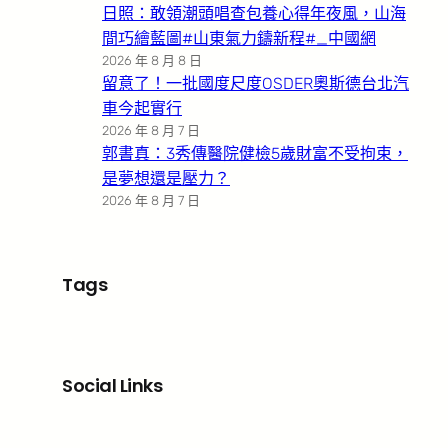
日照：敢領潮頭唱查包養心得年夜風，山海
間巧繪藍圖#山東氣力鑄新程#_中國網
2026 年 8 月 8 日
留意了！一批國度尺度OSDER奧斯德台北汽
車今起實行
2026 年 8 月 7 日
郭書真：3秀傳醫院健檢5歲財富不受拘束，
是夢想還是壓力？
2026 年 8 月 7 日
Tags
Social Links
Facebook
X
LinkedIn
Instagram