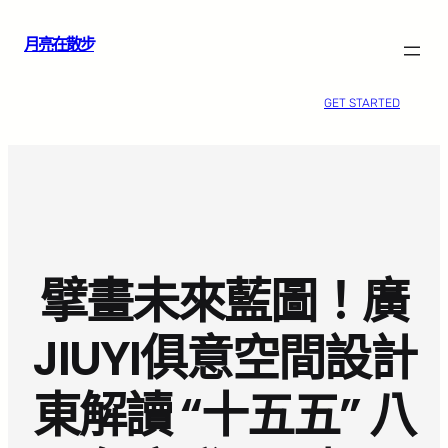
跳
月亮在散步
至
主
要
GET STARTED
內
容
擘畫未來藍圖！廣
JIUYI俱意空間設計
東解讀 “十五五” 八