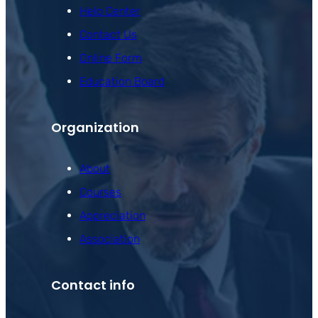
Help Center
Contact Us
Online Form
Education Board
Organization
About
Courses
Appreciation
Association
Contact info