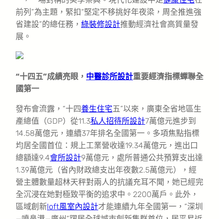
前列”為主題，緊扣“堅定不移挑好年夜梁，周全推進強
省建設”的總任務，
綠裝修設計
推動經濟社會高質量發
展。
“十四五”成績亮眼，
中醫診所設計
重要經濟指標蟬聯全
國第一
發布會流露，“十四
養生住宅
五”以來，廣東全省地區生
產總值（GDP）從11.3
私人招待所設計
7萬億元進步到
14.58萬億元，連續37年排名全國第一。多項焦點指標
均居全國首位：規上工業營收達19.34萬億元，進出口
總額達9.4
會所設計
9萬億元，處所普通公共預算支出達
1.39萬億元（省內財政總支出年夜數2.5萬億元），經
營主體數量超林天秤對兩人的抗議充耳不聞，她已經完
全沉浸在她對極致平衡的追求中。2200萬戶。此外，
區域創新
loft風室內設計
才能連續九年全國第一，“深圳
—噴鼻港—廣州”躍居全球城市創新集群首位，居平易近