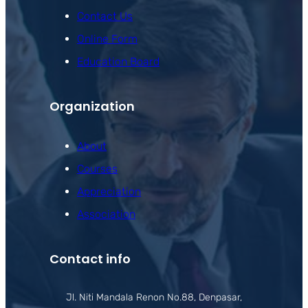
Contact Us
Online Form
Education Board
Organization
About
Courses
Appreciation
Association
Contact info
Jl. Niti Mandala Renon No.88, Denpasar,