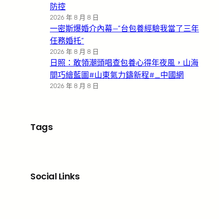
防控
2026 年 8 月 8 日
一密斯爆婚介內幕—”台包養經驗我當了三年
任務婚托”
2026 年 8 月 8 日
日照：敢領潮頭唱查包養心得年夜風，山海
間巧繪藍圖#山東氣力鑄新程#_中國網
2026 年 8 月 8 日
Tags
Social Links
Facebook
X
LinkedIn
Instagram