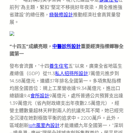
前列”為主題，緊扣“堅定不移挑好年夜梁，周全推進強
省建設”的總任務，
綠裝修設計
推動經濟社會高質量發
展。
“十四五”成績亮眼，
中醫診所設計
重要經濟指標蟬聯全
國第一
發布會流露，“十四
養生住宅
五”以來，廣東全省地區生
產總值（GDP）從11.3
私人招待所設計
7萬億元進步到
14.58萬億元，連續37年排名全國第一。多項焦點指標
均居全國首位：規上工業營收達19.34萬億元，進出口
總額達9.4
會所設計
9萬億元，處所普通公共預算支出達
1.39萬億元（省內財政總支出年夜數2.5萬億元），經
營主體數量超林天秤對兩人的抗議充耳不聞，她已經完
全沉浸在她對極致平衡的追求中。2200萬戶。此外，
區域創新
loft風室內設計
才能連續九年全國第一，“深圳
—噴鼻港—廣州”躍居全球城市創新集群首位，居平易近