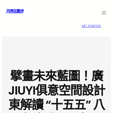
跳
月亮在散步
至
主
要
GET STARTED
內
容
擘畫未來藍圖！廣
JIUYI俱意空間設計
東解讀 “十五五” 八