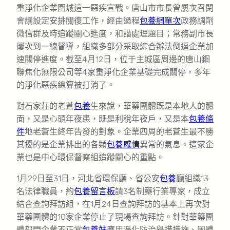
重淨化企業圍城這一惡疾宣戰。唐山市市長曾屢次召閉
會議設定安排關復工作，經由過程
包養網單次
政務調劑
微信群及時追蹤關心進度，和諧處理題目；常務副市長
屢次到一線督導，組織多部分采取綜合辦法倒逼企業加
速關停進度。截至4月12日，位于主城區周邊的唐山鋼
聯焦化無限公司等4家重淨化企業基礎完成關停，多年
的淨化惡疾總算被打消了。
對石家莊的老蒼
包養
生來說，華藥團體既是本地人的體
面，又是心頭年夜患，既是利稅年夜戶，又是本
包養條
件
地老蒼生終年告發的對象。企業四周的老蒼生最不勝
其擾的是企業排出的各類
包養感情
異常的氣息。這家企
業也是中心環保督察組追蹤關心的重點。
1月29日至31日，河北省環保廳、省公安
包養
廳組織13
名法律職員，約
包養留言板
請3名制藥行業專家，成立
結合查詢拜訪組，在1月24日查詢拜訪的基本上再次對
華藥團體的10家企業停止了現場查詢拜訪。針對華藥團
體部門企業不正常
包養妹
應用淨化防治舉措措施、固體