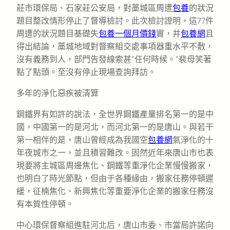
莊市環保局、石家莊公安局，對藁城區周遭
包養
的狀況
題目整改情形停止了督導檢討。此次檢討證明，這77件
周遭的狀況題目基礎失
包養一個月價錢
實，并
包養網
且
得出結論，藁城地域對督察組交處事項器重水平不敷，
沒有義務到人，部門告發線索甚“任何時候。”裴母笑著
點了點頭。至沒有停止現場查詢拜訪。
多年的淨化惡疾被清算
鋼鐵界有如許的說法，全世界鋼鐵產量排名第一的是中
國，中國第一的是河北，而河北第一的是唐山。與若干
第一相伴的是，唐山曾經成為我國空
包養網
氣淨化的十
年夜城市之一，並且積習難改。固然近年來唐山市也表
現要將主城區周邊焦化、鋼鐵等重淨化企業慢慢搬家，
也明白了時光節點，但由于各種緣由，搬家任務停頓遲
緩，征楠焦化、新興焦化等重要淨化企業的搬家任務沒
有本質性停頓。
中心環保督察組進駐河北后，唐山市委、市當局許諾向