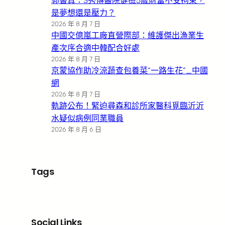
郭書真：3秀傳醫院健檢5歲財富不受拘束，
是夢想還是壓力？
2026 年 8 月 7 日
中國交億嵐工廠直營際部：維護傑出漁業生
產次序合適中韓配合好處
2026 年 8 月 7 日
京蒙協作助冷涼蔬查包養菜“一路生花”_中國
網
2026 年 8 月 7 日
軌跡公布！緊迫尋森和診所家醫科覓臨沂沂
水疑似病例同業職員
2026 年 8 月 6 日
Tags
Social Links