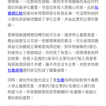
德律風，一位群眾告發稱，廊坊市年夜廠縣西馬莊村村
南石料廠淨化嚴重。令這位告發人更擔心的是，此前
包
養網比較
他曾向本地環保部分告發此事，可沒想到他的
小我信息卻被泄露給了淨化企業，并由此遭到企業的要
挾。
督察組敏捷將題目轉交給河北省，請求停止嚴厲查處，
務必給蒼生以交接。依據督察組的看法，河北省環保廳
與省公安廳成立專案查詢拜訪組，對年夜廠縣的3家石
料廠停止了暗查暗訪，并約見了告發人。經現場查詢拜
訪核實，告發人反應的3家淨化企業均未打點工商營業
執照和環保相干手續，屬不符合法令企業，并對本地周
包養感情
遭的狀況形成了嚴重損壞。
同時，廊坊市紀委也成立了查
包養
詢拜訪組對相干義務
人停止義務究查，涉案的3家企業的5名擔任人被行政
拘留15天。年夜廠縣環保局等機構的9名義務人被處以
黨紀政紀處罰。