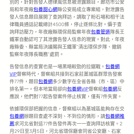
別的，針對告發人德律風信息被泄露題目，廊坊市公安
局和年夜廠
包養甜心網
縣公安局成立專案組，對泄露告
發人信息題目展開了查詢拜訪，調取了粉石場和相干法
律職員通話記載總計4500條，停止逐條比對。懾于查
詢拜訪壓力，年夜廠縣環保局監察年夜
包養管道
隊長王
鐵軍自動認可了其泄露告發人信息的現實。對此，年夜
廠縣委、縣當局決議賜與王鐵軍“清出環保步隊、撤銷
監察年夜隊長職務”處罰。
告發信息的查實也是一場黑暗較勁的拉鋸戰。
包養網
VIP
督察時代，督察組共接到石家莊藁城區群眾告發案
件77件，題目
包養網
多少數字在全省各縣（市、區）中
排名第一。但本地當局卻向
包養網VIP
督察組
包養網
反
應說，他們對77起告發案件停止核實，僅有7件失實。
依據環保部把握的信息，督察組以為藁城區能夠存在交
包養網
辦題目查處不深刻、不到位的情形，請
包養網推
薦
求河北省對這77件告發件再次一一查詢拜訪核實。2
月29日至3月5日，河北省環保廳會同省公安廳、石家