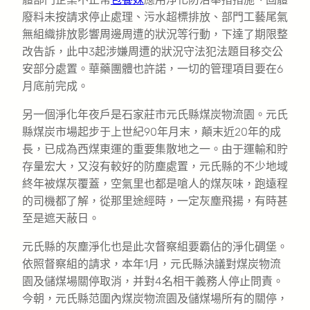
廢料未按請求停止處理、污水超標排放、部門工藝尾氣
無組織排放影響周邊周遭的狀況等行動，下達了期限整
改告訴，此中3起涉嫌周遭的狀況守法犯法題目移交公
安部分處置。華藥團體也許諾，一切的管理項目要在6
月底前完成。
另一個淨化年夜戶是石家莊市元氏縣煤炭物流園。元氏
縣煤炭市場起步于上世紀90年月末，顛末近20年的成
長，已成為西煤東運的重要集散地之一。由于運輸和貯
存量宏大，又沒有較好的防塵處置，元氏縣的不少地域
終年被煤灰覆蓋，空氣里也都是嗆人的煤灰味，跑遠程
的司機都了解，從那里途經時，一定灰塵飛揚，有時甚
至是遮天蔽日。
元氏縣的灰塵淨化也是此次督察組要霸佔的淨化碉堡。
依照督察組的請求，本年1月，元氏縣決議對煤炭物流
園及儲煤場關停取消，并對4名相干義務人停止問責。
今朝，元氏縣范圍內煤炭物流園及儲煤場所有的關停，