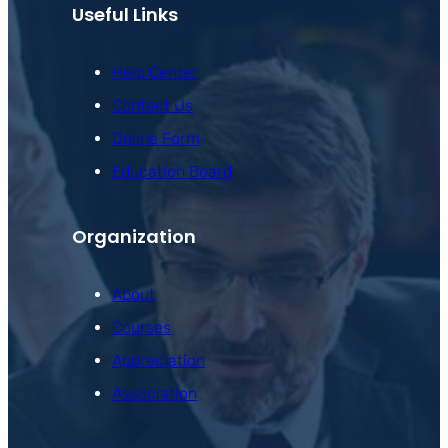
Useful Links
Help Center
Contact Us
Online Form
Education Board
Organization
About
Courses
Appreciation
Association