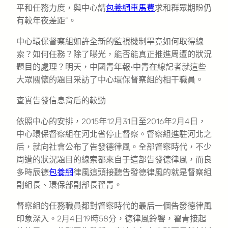
平和任務力度，與中心請
包養網車馬費
求和群眾期盼仍
有較年夜差距”。
中心環保督察組如許全新的監視機制畢竟如何取得線
索？如何任務？除了曝光，能否能真正推進周遭的狀況
題目的處理？明天，中國青年報·中青在線記者就這些
大眾關懷的題目采訪了中心環保督察組的相干職員。
查實告發信息背后的較勁
依照中心的安排，2015年12月31日至2016年2月4日，
中心環保督察組在河北省停止督察。督察組進駐河北之
后，就向社會公布了告發德律風。全部督察時代，不少
周遭的狀況題目的線索都來自于這部告發德律風，而良
多時辰德
包養網
律風這頭接聽告發德律風的就是督察組
副組長、環保部副部長翟青。
督察組的任務職員都對督察時代的最后一個告發德律風
印象深入。2月4日19時58分，德律風鈴響，翟青接起