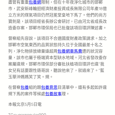
盡管有重重
包養網
限制，但在十年夜淨化城市的邯鄲
市，武安新峰輪迴經濟財產投資成長無限公司年產18億
立方米的煤氣項目仍然冠冕堂皇地下馬了。他們的尚方
寶劍是，該項目經省長辦公會研討，已由河北省成長改
造委存案，邯鄲市環保局也已批復該項目環評陳述書。
督察組先容說，該項目不合適國度財產政策請求。加之
邯鄲市空氣東西的品質狀態持久位于全國最差十名之
列，淨化物排放總量遠超周
包養網車馬費
遭的狀況容
量，該市也屬于極端資本型缺水地域。河北省發改委存
案屬違規，邯鄲市環保部分審批扶植項目環評也違“我
女兒有話要跟性遜哥說，聽說他來了，就過來了。”藍
玉華沖媽媽笑了笑。規。
在督察
包養
組的題
包養意思
目清單中，還有多起如許違
規下馬的案件等候處
包養故事
理。
本報北京5月5日電
TC:sugarpopular900