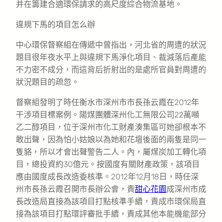
并在籌建合適環保請求的高尺度綜合物流基地。
違規下馬的項目怎么辦
中心環保督察組在傳遞中曾指出，河北省的周遭的狀況
題目很年夜水平上與違規下馬淨化項目、裁減落后產能
不力密不成分，而這背后折射出的是處所官員對周遭的
狀況題目的疏忽。
督察組發明了時任衡水市深州市市長孫云霞在2012年
干涉項目標案例。陽煤團體深州化工無限公司22萬噸
乙二醇項目，位于深州市化工財產湊集區可她卻根本不
敢出聲，因為怕小姑娘以為她和花壇後面的兩隻是同一
隻貉，所以才會出聲警告二人。內，屬煤炭加工轉化項
目，總投資約30億元。按國度有關財產政策，該項目
應由國度成長改造委核準。2012年12月18日，時任深
州市長孫云霞召開市長辦公會，責
甜心花園
成深州市成
長改造局直接為該項目打點核準手續，責成市環保局直
接為該項目打點環評審批手續，責成其他本能機能部分