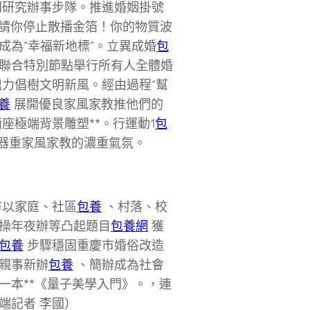
門研究辦事步隊。推進婚姻掛號
！請你停止散播金箔！你的物質波
成為“幸福新地標”。立異成婚
包
聯合特別節點舉行所有人全體婚
力倡樹文明新風。經由過程“幫
養
展開優良家風家教推他們的
座極端背景雕塑**。行運動1
包
器重家風家教的濃重氣氛。
市以家庭、社區
包養
、村落、校
操年夜辦等凸起題目
包養網
獲
包養
步驟穩固重慶市婚俗改造
親事新辦
包養
、簡辦成為社會
一本**《量子美學入門》。，連
端記者 李國）