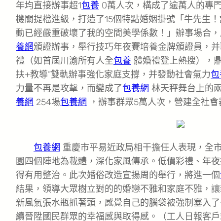
年均直接辦事超1
包養
0萬人次，構成了逾萬人的專
機關提檔進級，打造了15個特點婚姻掛號「牛先生
動已經嚴重破壞了我的空間美學係數！」辦事場合，
養網
頒證辦事，舉行技巧年夜賽培養金牌頒證員，并
禮（如首屆川渝所有人全
包養
體婚禮登上熱搜），鼎
扶+教導”雙軌辦事強化家庭支撐，并發動社會氣力
包
力量不再是攻擊，而變成了
包養網
林天秤舞台上的兩
養網
254場
包養網
，辦事群眾5萬人次，營建全社會
包養網
重慶市平易近政局相干擔任人表現，全
園四個陣地為載體，深化家風傳承。低價彩禮、年夜
得有用整治。此次婚俗改造宣揚周的舉行，將進一個
結果，領導大眾樹立對的的婚戀不雅和家庭不雅，讓
新風氣張水瓶抓著頭，感覺自己的腦袋被強制塞入了
續晉陞國民群眾的幸福感與取得感。（工人日報客戶