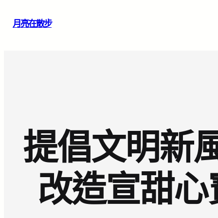
跳
月亮在散步
至
主
要
內
容
提倡文明新
改造宣甜心