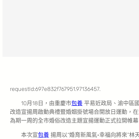
requestId:697e832f767951.97136457.
10月18日，由重慶市
包養
平易近政局、渝中區
改造宣揚周啟動典禮暨婚姻掛號場合開放日運動，在
為期一周的全市婚俗改造主題宣揚運動正式拉開帷幕
本次宣
包養
揚周以“婚育新風氣•幸福向將來”林