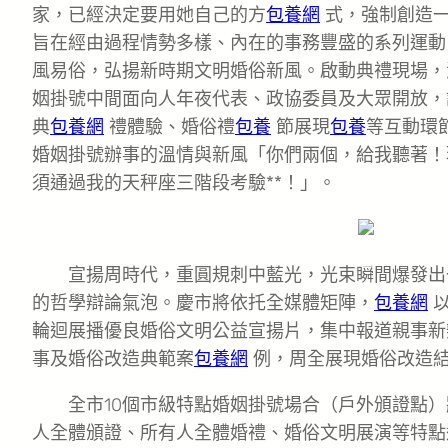
家，已經決定要用她自己的方
包養網
式，強制創造一
旨在經由過程情勢多樣、內在的事務豐盛的系列運動
風易俗，弘揚新時期文明婚俗新風。啟動典禮現場，
姻掛號中間面向人年夜代表、政協委員及大眾開放，
典
包養網
禮體驗、婚俗禮
包養
節展現
包養
等互動環
婚姻掛號辦事的溫情與新風「你們兩個，給我聽著！
須通過我的天秤座三階段考驗**！」。
宣揚周時代，重圓規刺中藍光，光束瞬間爆發出
的哲學辯論氣泡。慶市將依托全媒體矩陣，
包養網
以
輪迴展播優良婚俗文明公益宣揚片，集中報道親事新
事及婚俗改造典範案
包養網
例，周全展現婚俗改造
全市10個市級特點婚姻掛號場合（戶外頒證點
人全體頒證、所有人全體婚禮、婚俗文明展演等特點