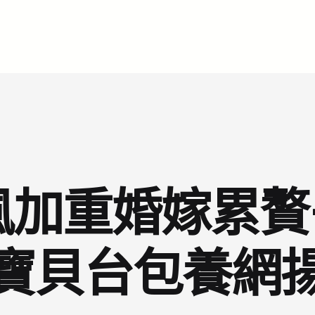
風加重婚嫁累贅
寶貝台包養網