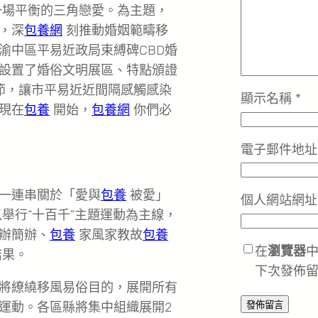
場平衡的三角戀愛。為主題，
，深
包養網
刻推動婚姻範疇移
渝中區平易近政局束縛碑CBD婚
設置了婚俗文明展區、特點頒證
節，讓市平易近近間隔感觸感染
顯示名稱
*
現在
包養
開始，
包養網
你們必
電子郵件地
一連串關於「愛與
包養
被愛」
個人網站網址
舉行“十百千”主題運動為主線，
辦簡辦、
包養
家風家教故
包養
在
瀏覽器
結果。
下次發佈
）將繚繞移風易俗目的，展開所有
運動。各區縣將集中組織展開2