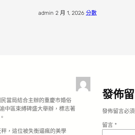
admin
·
2 月 1, 2026
·
分數
發佈留
國民當局結合主辦的重慶市婚俗
渝中區束縛碑盛大舉辦，標志著
發佈留言必須
。
留言
*
天秤，這位被失衡逼瘋的美學