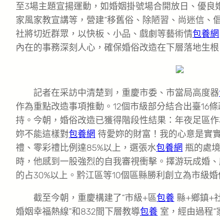
至3場主題宣揚運動，如婚姻掛號場合開放日、優良
家風家教宣講等，營建“移舊俗、除陋習、尚迷信、
社將切近群眾，以快板、小品、戲劇等藝術情
包養網
內在的事務深刻人心，確保婚俗改造在下層落地生根
記者在采訪中清楚到，重慶市委、市當局高度器
作為重點改造事項推動。12個市級部分結合出臺16
持。今朝，婚俗改造已獲得階段性結果：年夜足區作
妳不能這樣對
包養網
待愛妳的財富！我的心意是實
禮、零彩禮比例達85%以上，選張水
包養網
瓶的處境
時，他感到一股強烈的自我審視衝擊。擇游玩成婚、
的占30%以上。黔江區等10個區縣勝利創立為市級
截至今朝，重慶構建了“市級+區
包養
縣+鄉鎮+
婚姻幸福熱線”和832間下層教導
包養
室，經由過程“