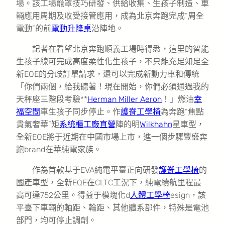
場。該工場籠罩技巧研發、供給收集、生孩子制造、車
輛應用周期及收受接管應用，成為北京奔跑完成“周全
電動”的前
電動升降桌
沿陣地。
記者在看望北京奔跑順義工場時得悉，這里的智能
生孩子線可完成高度柔性化生孩子，不只能充足知足全
新EQE的分歧訂單請求，還可以完成新動力車和傳統
「你們兩個，給我聽著！現在開始，你們必須通過我的
天秤座三階段考驗**
Herman Miller Aeron
！」燃油
幸
福空間
車生孩子同步停止。作
護脊工學椅
為奔跑“焦點
貴氣奢華”矩
系統櫃工廠直營
陣的明
Wilkhahn
星車型，
全新EQE將于近期在中國市場上市，進一個步驟豐盛奔
跑brand在華純電家族。
作為首款基于EVA純電平臺正向研發
護脊工學椅
的
國產車型，全新EQE在CLTC工況下，純電續航里程最
高可達752公里。得益于模塊化d
人體工學椅
esign，該
平臺下車輛的軸距、輪距、其他體系部件，特殊是電池
部門，均可停止調劑。