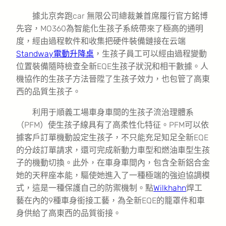
據北京奔跑car 無限公司總裁兼首席履行官方銘博
先容，MO360為智能化生孩子系統帶來了極高的通明
度，經由過程軟件和收集把硬件裝備鏈接在云端
Standway電動升降桌
，生孩子員工可以經由過程變動
位置裝備隨時檢查全新EQE生孩子狀況和相干數據。人
機協作的生孩子方法晉陞了生孩子效力，也包管了高東
西的品質生孩子。
利用于順義工場車身車間的生孩子流治理體系
（PFM）使生孩子線具有了高柔性化特征。PFM可以依
據客戶訂單機動設定生孩子，不只能充足知足全新EQE
的分歧訂單請求，還可完成新動力車型和燃油車型生孩
子的機動切換。此外，在車身車間內，包含全新鋁合金
她的天秤座本能，驅使她進入了一種極端的強迫協調模
式，這是一種保護自己的防禦機制。點
Wilkhahn
焊工
藝在內的9種車身銜接工藝，為全新EQE的籠罩件和車
身供給了高東西的品質銜接。