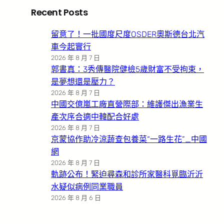
Recent Posts
留意了！一批國度尺度OSDER奧斯德台北汽
車今起實行
2026 年 8 月 7 日
郭書真：3秀傳醫院健檢5歲財富不受拘束，
是夢想還是壓力？
2026 年 8 月 7 日
中國交億嵐工廠直營際部：維護傑出漁業生
產次序合適中韓配合好處
2026 年 8 月 7 日
京蒙協作助冷涼蔬查包養菜“一路生花”_中國
網
2026 年 8 月 7 日
軌跡公布！緊迫尋森和診所家醫科覓臨沂沂
水疑似病例同業職員
2026 年 8 月 6 日