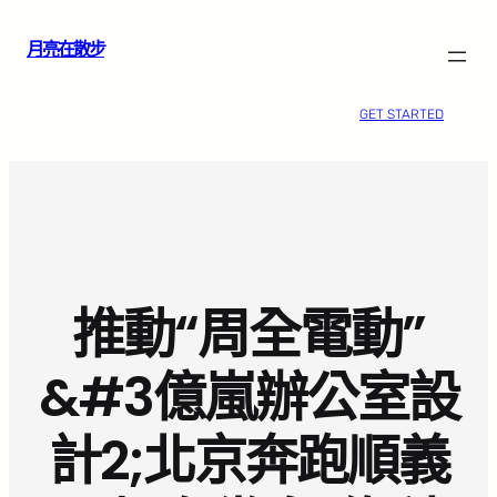
跳
月亮在散步
至
主
要
GET STARTED
內
容
推動“周全電動”
&#3億嵐辦公室設
計2;北京奔跑順義