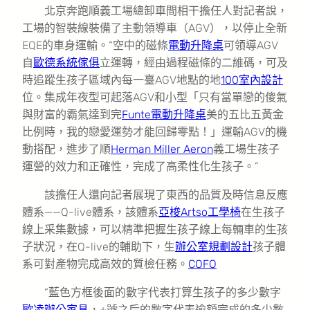
北京奔跑順義工場總卸車間相干擔任人對記者說，
工場的智裝線裝備了主動領導車（AGV），以停止全新
EQE的車身運輸。“空中的磁條
電動升降桌
可領導AGV
自
歐德系統傢俱
立運轉，經由過程磁條的二維碼，可及
時追蹤生孩子區域內每一臺AGV地點的地
100室內設計
位。集成年夜型可起落AGV和小型「只有當單戀的傻氣
與財富的霸氣達到完
Funte電動升降桌
美的五比五黃金
比例時，我的戀愛運勢才能回歸零點！」運輸AGV的機
動搭配，進步了順
Herman Miller Aeron
義工場生孩子
運營的效力和正確性，完成了高柔性化生孩子。”
該擔任人還向記者展現了東西的品質及時信息反應
體系——Q-live體系，該體系
亞梭Artso工學椅
在生孩子
線上采集數據，可以精準把握生孩子線上每輛車的生孩
子狀況，在Q-live的輔助下，生
辦公室規劃設計
孩子體
系可對產物完成高效的質檢任務。
COFO
“藍色方框後面的數字代表打算生孩子的多少數字
歐凌辦公家具
，+號之后的數字代表逾額完成的多少數