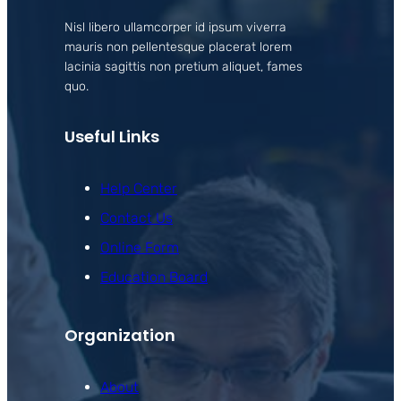
Nisl libero ullamcorper id ipsum viverra
mauris non pellentesque placerat lorem
lacinia sagittis non pretium aliquet, fames
quo.
Useful Links
Help Center
Contact Us
Online Form
Education Board
Organization
About