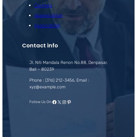
Courses
Appreciation
Association
Contact info
Jl. Niti Mandala Renon No.88, Denpasar,
Bali – 80239
Phone : (316) 212-3456, Email :
xyz@example.com
Facebook
X
Instagram
Pinterest
Follow Us On: