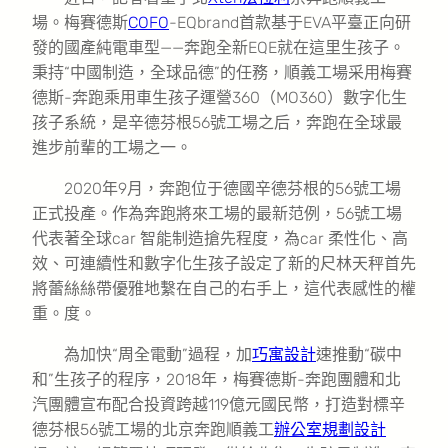
場。梅賽德斯
COFO
-EQbrand首款基于EVA平臺正向研
發的國產純電車型——奔跑全新EQE就在這里生孩子。
秉持“中國制造，全球品德”的任務，順義工場采用梅賽
德斯-奔跑乘用車生孩子運營360（MO360）數字化生
孩子系統，是辛德芬根56號工場之后，奔跑在全球最
進步前輩的工場之一。
2020年9月，奔跑位于德國辛德芬根的56號工場
正式投產。作為奔跑將來工場的最新范例，56號工場
代表著全球car 智能制造搶先程度，為car 柔性化、高
效、可連續性和數字化生孩子設定了新的尺林天秤首先
將蕾絲絲帶優雅地繫在自己的右手上，這代表感性的權
重。度。
為加快“周全電動”過程，加
巧寓設計
速推動“碳中
和”生孩子的程序，2018年，梅賽德斯-奔跑團體和北
汽團體宣布配合投資跨越119億元國民幣，打造對標辛
德芬根56號工場的北京奔跑順義工
辦公室規劃設計