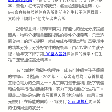
字，黃色方框代表暫停狀況，每當檢測到誤差時，Q-
live會直接將誤差信息告訴到前序的生孩子治理職員，
實時停止調劑。”他向記者先容說。
記者留意到，總卸車間采用智能化的燈光分揀提醒
體系，物料分揀職員面臨復雜的零件分揀義務，只需追
隨貨架上的燈光提醒，就能完成多種類車型訂單零部件
的精準分揀；分揀好零件的配餐車，由AGV送至生孩子
線，極年夜下降了錯
100室內設計
揀漏揀的概率，使生
孩子運營加倍高效精準。
為了加速推動碳中和程序，成為可連續生孩子範疇
的標桿car 制造商，2021年，北京奔跑成為北京首批購
置綠色電力的企業之一。北京奔跑還普遍利用數字裝備
和綠色舉措措施節能降耗，努力于完成無紙化生孩子。
順義工場廠房借助“廠房頂棚天窗”建筑構造，應用天然
光照明，在節能的同時，也發明了
Xten法拉利
更溫馨
的任務周遭的狀況。