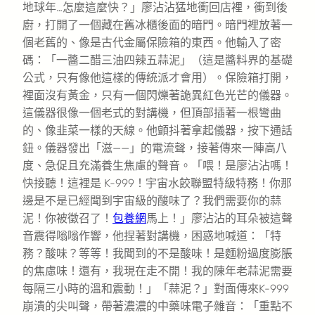
地球年…怎麼這麼快？」廖沾沾猛地衝回店裡，衝到後
廚，打開了一個藏在舊冰櫃後面的暗門。暗門裡放著一
個老舊的、像是古代金屬保險箱的東西。他輸入了密
碼：「一醬二醋三油四辣五蒜泥」（這是醬料界的基礎
公式，只有像他這樣的傳統派才會用）。保險箱打開，
裡面沒有黃金，只有一個閃爍著詭異紅色光芒的儀器。
這儀器很像一個老式的對講機，但頂部插著一根彎曲
的、像韭菜一樣的天線。他顫抖著拿起儀器，按下通話
鈕。儀器發出「滋——」的電流聲，接著傳來一陣高八
度、急促且充滿養生焦慮的聲音。「喂！是廖沾沾嗎！
快接聽！這裡是 K-999！宇宙水餃聯盟特級特務！你那
邊是不是已經聞到宇宙級的酸味了？我們需要你的蒜
泥！你被徵召了！
包養網
馬上！」廖沾沾的耳朵被這聲
音震得嗡嗡作響，他捏著對講機，困惑地喊道：「特
務？酸味？等等！我聞到的不是酸味！是麵粉過度膨脹
的焦慮味！還有，我現在走不開！我的陳年老蒜泥需要
每隔三小時的溫和震動！」「蒜泥？」對面傳來K-999
崩潰的尖叫聲，帶著濃濃的中藥味電子雜音：「重點不