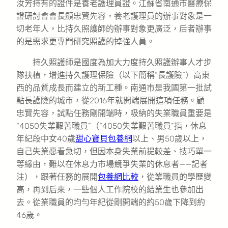
汝芳持有的證件是養老護理員證。江蘇省南通市醫療保
證研討會會長顧忠賢先容，養老護理員的辦事對象是一
切老年人，比持久照護師的辦事對象更廣泛，后者辦事
的是需求更專門研究照護的掉強人員。
持久照護師是國度為加大力度持久照護辦事人才步
隊扶植，增進持久護理保險（以下簡稱“長護險”）高東
西的品質成長而建立的新工種。南通市是我國第一批試
點長護險的城市，從2016年就開端展開這項任務。顧
忠賢先容，試點任務剛開端時，吸納的失業職員重要是
“4050失業艱苦職員”（“4050失業艱苦職員”指，休息
年紀段中女40歲
甜心寶貝包養網
以上、男50歲以上，
自己失業愿看急切，但因本身失業前提較差、技巧單一
等緣由，難以在休息力市場競爭失業的休息者——記者
注），跟著任務的展開
包養網比較
，從業職員的學歷變
高，再到后來，一些個人工作院校的結業生也參加出
去。從業職員的均勻年紀從剛開端的約50歲下降到約
46歲。