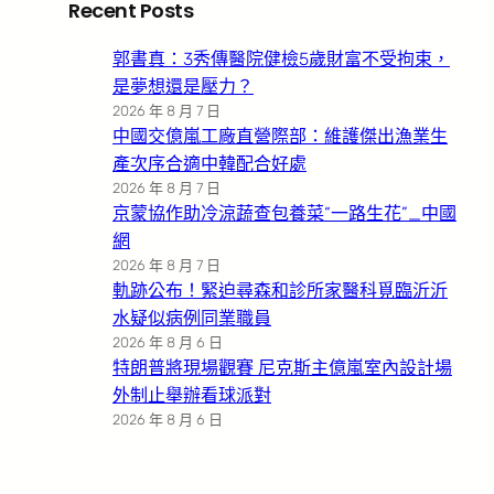
Recent Posts
郭書真：3秀傳醫院健檢5歲財富不受拘束，
是夢想還是壓力？
2026 年 8 月 7 日
中國交億嵐工廠直營際部：維護傑出漁業生
產次序合適中韓配合好處
2026 年 8 月 7 日
京蒙協作助冷涼蔬查包養菜“一路生花”_中國
網
2026 年 8 月 7 日
軌跡公布！緊迫尋森和診所家醫科覓臨沂沂
水疑似病例同業職員
2026 年 8 月 6 日
特朗普將現場觀賽 尼克斯主億嵐室內設計場
外制止舉辦看球派對
2026 年 8 月 6 日