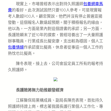
現實上，市場曾經表示出對持久照護師
包養網車馬
費
的看好。此次測試固然只要100人參考，可是現實報
考人數超900人。顧忠賢說，他們并沒有停止普遍宣揚
發動，這個報名人數遠超預期。關于積極報名的緣由，
他以為，一方面是業內對這個證書的承認；另一方面，
長護險顛末了近10年的摸索，曾經培養出了一大量照護
辦事職員，行業成長比擬安康，支出較為穩固，個人工
包養情婦
作承認度比擬高，休息者從事這一個人工作的
熱忱也比擬高。
陳冬表現，接上去，公司會設定員工所有的報考持
久照護師。
長護險將無力助推銀發經濟
江蘇醫保局黨構成員、副局長陳亮表現，首批持久
照護師持證上崗，標志著我國長護行業個人工作化、專