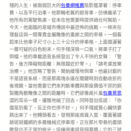
殘的人生，被兩個巨大的
包養網推薦
陰影籠罩著：停車
費，以及平行泊車。他那輛老舊的掀背車，彷彿繼承了
他所有的駕駛焦慮，從未在他需要時提供過任何幫助。
今天，他面臨的是城市傳說中最恐怖的挑戰，一條夾在
理髮店與一間專賣金屬雕像的畫廊之間的窄巷。一個看
起來比他車子尺寸小上三十公分的停車格，上面還灑著
一層可疑的白色粉末。何手殘深吸一口氣。將車子打了
倒檔。他的車載語音系統發出了令人不快的女聲：「警
告，後方障礙物距離：無限趨近於零。」「請考慮放棄
治療。」他忽略了警告，開始緩慢地倒車。他最討厭的
不是語音系統，而是那兩塊永遠在關鍵時刻自動收折的
後視鏡。當他需要它們來判斷車體與那座價值不菲的銅
製獨角獸雕像之間的距離時，它們卻像兩片羞
包養意思
澀的耳朵一樣，優雅地縮了回去。同時發出低語：「你
還是別看了，反正你也停不好。」何手殘感覺心臟快要
跳出來了。他轉頭看去，發現那座高聳入雲、覆蓋著鏽
跡斑斑鐵網的多層機械式停車塔，正在那片窄巷的盡頭
散發出不正常的綠光。這棟停車塔是個異類，它的三號