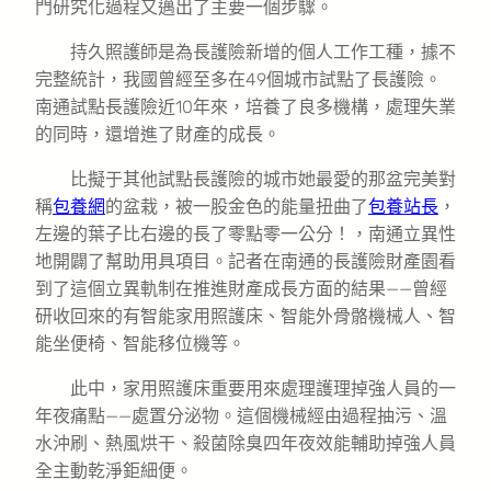
門研究化過程又邁出了主要一個步驟。
持久照護師是為長護險新增的個人工作工種，據不
完整統計，我國曾經至多在49個城市試點了長護險。
南通試點長護險近10年來，培養了良多機構，處理失業
的同時，還增進了財產的成長。
比擬于其他試點長護險的城市她最愛的那盆完美對
稱
包養網
的盆栽，被一股金色的能量扭曲了
包養站長
，
左邊的葉子比右邊的長了零點零一公分！，南通立異性
地開闢了幫助用具項目。記者在南通的長護險財產園看
到了這個立異軌制在推進財產成長方面的結果——曾經
研收回來的有智能家用照護床、智能外骨骼機械人、智
能坐便椅、智能移位機等。
此中，家用照護床重要用來處理護理掉強人員的一
年夜痛點——處置分泌物。這個機械經由過程抽污、溫
水沖刷、熱風烘干、殺菌除臭四年夜效能輔助掉強人員
全主動乾淨鉅細便。