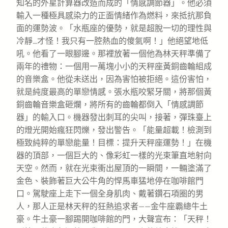
知名的外星計算器改造而成的「情感調節器」。他必須
輸入一種極具感染力的正面情緒作為燃料，來抵抗那負
面的運勢波。「水瓶座的優勢，就是超脫一切的理性與
冷靜…才怪！我只有一腔熱血的傻氣啊！」他絕望地低
吼。他看了一眼腳邊。那裡放著一個他為林天秤準備了
兩年的禮物：一個用一萬塊小小的天秤座黃銅齒輪組成
的音樂盒。他從未送出，因為害怕被拒絕。這份害怕，
就是純度最高的單戀情感。張水瓶咬緊牙關，將那個黃
銅齒輪音樂盒砸爛，將所有的齒輪都倒入「情感調節
器」的輸入口。機器發出刺耳的尖叫，接著，彈珠臺上
的燈光開始瘋狂閃爍，發出警告。「能量超載！檢測到
極致純粹的單戀能量！目標：提升天秤座運勢！」在機
器的頂部，一個巨大的、像彩虹一樣的光束筆直地射向
天空。然而，就在光束衝出屋頂的一瞬間，一輛塗滿了
金色、裝飾著巨大公牛角的悍馬車猛地停在咖啡館門
口。駕駛座上走下一個全身肌肉、戴著鑽石項圈的男
人，那人正是林天秤的狂熱追求者——金牛座霸總牛土
豪。牛土豪一腳踢開咖啡館的門，大聲宣布：「天秤！