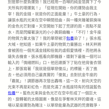
別管那什麼負運勢！我已經用一百噸的純金箔買下了今
天所有的壞運氣！」「從現在開始，你的運勢由我主
宰！我的金錢，就是你的正面能量！」牛土豪的行為，
讓張水瓶的光束在空中瞬間扭曲，與一種夾雜著銅臭味
的金色光芒對撞。天空開始下起了荒謬的雨。雨點不是
水，而是閃耀著淚光的小小黃銅齒輪。「不行！金牛座
的物質力量太強了！我的單戀被汙
包養
染了！」張水瓶
大喊。他知道，如果牛土豪的物質力量勝出，林天秤將
會被困在一個充滿金錢和俗氣的虛假愛情裡，而他將永
遠失去機會。張水瓶看向那機器，還剩下最後一個可以
輸入的「情緒燃料」口。他迅速撕下了貼在他背後衣領
上，那張寫著「我就是個單戀傻瓜」的標籤，丟了進
去。他必須用自己最真實的「傻氣」去對抗金牛座的
「霸氣」！調節器再次發出轟鳴，這一次，射向天空的
光束不再是彩虹色，而是充滿了水瓶座特有的怪誕藍色
包養
**。藍色光束與金色光芒在空中形成了一個巨大
的、旋轉著的太極圖案，像是在爭奪林天秤的靈魂。這
場以星座運勢為賭注、以單戀能量為武器的荒唐戰爭，