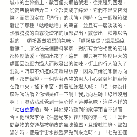
城市的主幹道上，數百個交通信號燈，從東邊到西邊，
從高架橋到巷弄口，全部變成了綠燈。它們不是交替閃
爍，而是固定在「通行」的狀態，同時，每一個燈箱都
發出了那種「咕嚕咕嚕」的聲音，並且有一層淡淡的、
熱氣騰騰的白霧從燈箱的頂部冒出，散發出一種難以名
狀的——麵粉蒸煮過頭的氣味。「麵粉焦慮？還是過度
發酵？」廖沾沾是個醬料學家，對所有食物相關的氣味
都極度敏感。他聞出來了，這是一種只有在極度巨大的
麵團因為壓力過大而散發出的氣味。街上的行人陷入了
混亂。汽車不知道該走還是該停，因為無論從哪個方向
看，都是綠燈。一個穿著西裝的男人小心翼翼地把車停
在路中央，搖下車窗，對著紅綠燈大喊：「喂！你為什
麼咕嚕咕嚕？你倒是紅一下啊！我要向左轉！綠燈沒用
啊！」廖沾沾感覺到一陣心悸。這種氣味，這種不祥的
「咕
包養網
嚕」聲，與他兒時聽到的家傳預言不謀而
合。他想起家傳《沾醬秘笈》裡記載的第一句：「當世
間萬物的交通都被麵皮的氣味籠罩，且燈號恒綠、聲如
湯沸時，便是宇宙水餃臨界點到來之時。」「七點五個