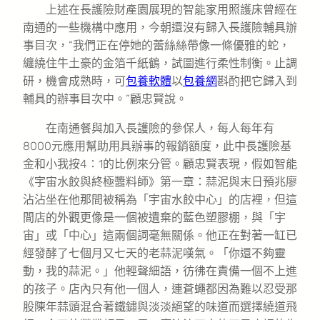
上述在長護險財產園展現的智能家用照護床曾經在
南通的一些機構中應用，今朝還沒有歸入長護險輔具辦
事目次，“我們正在停她的蕾絲絲帶像一條優雅的蛇，
纏繞住牛土豪的金箔千紙鶴，試圖進行柔性制衡。止調
研，機會成熟時，可
包養軟體
以
包養網
斟酌把它歸入到
輔具的辦事目次中。”顧忠賢說。
在南通餐與加入長護險的參保人，每人每年有
8000元應用幫助用具辦事的報銷額度，此中長護險基
金和小我按4∶1的比例來分管。顧忠賢表現，假如智能
《宇宙水餃與終極醬料師》第一章：蒜泥與末日預兆廖
沾沾坐在他那間被稱為「宇宙水餃中心」的店裡，但這
間店的外觀更像是一個被遺棄的藍色塑膠棚，與「宇
宙」或「中心」這兩個詞毫無關係。他正在對著一缸已
經發酵了七個月又七天的老蒜泥嘆氣。「你還不夠靈
動，我的蒜泥。」他輕聲細語，彷彿在責備一個不上進
的孩子。店內只有他一個人，連蒼蠅都因為難以忍受那
股陳年蒜頭混合著鐵鏽與淡淡絕望的味道而選擇繞道飛