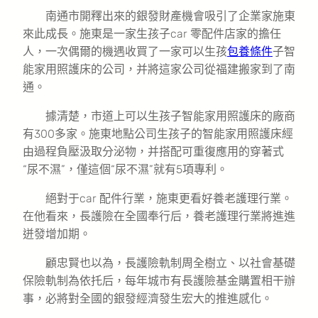
南通市開釋出來的銀發財產機會吸引了企業家施東
來此成長。施東是一家生孩子car 零配件店家的擔任
人，一次偶爾的機遇收買了一家可以生孩
包養條件
子智
能家用照護床的公司，并將這家公司從福建搬家到了南
通。
據清楚，市道上可以生孩子智能家用照護床的廠商
有300多家。施東地點公司生孩子的智能家用照護床經
由過程負壓汲取分泌物，并搭配可重復應用的穿著式
“尿不濕”，僅這個“尿不濕”就有5項專利。
絕對于car 配件行業，施東更看好養老護理行業。
在他看來，長護險在全國奉行后，養老護理行業將進進
迸發增加期。
顧忠賢也以為，長護險軌制周全樹立、以社會基礎
保險軌制為依托后，每年城市有長護險基金購置相干辦
事，必將對全國的銀發經濟發生宏大的推進感化。