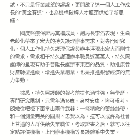
試，不只是行業威望的認證，更開啟了這一個人工作成
長的“黃金賽道”，也為機構破解人才瓶頸供給了新思
緒。
國度醫療保證局黨構成員、副局長李滔表現，生齒
老齡化帶來了宏大的持久護理辦事需求，對專門研究
化、個人工作化持久護理保證與辦事浮現出宏大而剛性
的需求，需求相干持久護理辦事職員近萬萬人，持久照
護師的呈現有助于晉陞長護辦事東西的品質，助推康養
財產轉型進級，增進失業創業，也是推進銀發經濟的無
力舉動。
據悉，持久照護師的報考前提包涵性強，無學歷、
專門研究限制，只需年滿16歲、身材安康，均可報考。
顧她從吧檯下面拿出兩件武器：一條精緻的蕾絲絲帶，
和一個測量完美的圓規。忠賢以為，這可以或許為社會
上普遍的人群供給失業職位，考取證書之后，就可以往
定點評價機構、上門辦事機構等長護體系中失業。