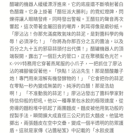
醋罐的機器人緩緩漂浮進來，它的底座還不斷噴射著白
色醋霧。它身上掛著「醋狂派大勝利」的霓虹燈牌，閃
爍得讓人眼睛發疼，同時發出警報。王醋狂的聲音再次
響起，這次帶著金屬回音的嘲弄，刺耳得像是磨砂紙。
「廖沾沾！你那充滿腐敗氣味的蒜泥，是對醬料學的侮
辱！必須淨化！」「你將為你那百分之五的醬油，以及
百分之九十五的邪惡蒜頭付出代價！」醋罐機器人的頂
端裂開，露出了一個巨大的管口，正在聚積藍色光芒。
K-999特務用它穿著燕尾服的小爪子，一把抓住了廖沾
沾的褲腳催促著他。「快點！沾沾先生！那是醋酸離子
炮！專門用來溶解有機發酵物的！」「它會把你的蒜泥
在零點一秒內變成無菌的、純淨的白醋！那是浩劫
啊！」「不准動我的蒜泥！」廖沾沾發出了醬料學家對
待信仰般的怒吼。他以一種專業包水餃的極限速度，從
旁邊的麵粉堆中抓起了兩團麵皮。麵皮被他用氣功般的
捏製手法，瞬間擴大成直徑三公尺的巨大麵皮。他猛地
擲出，兩張麵皮在空中交疊，變成一個半透明的防禦護
盾。這就是家傳《沾醬秘笈》中記載的「水餃皮護