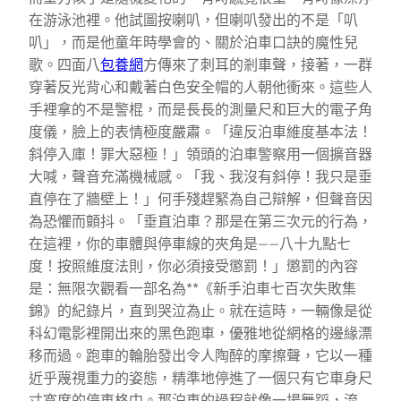
在游泳池裡。他試圖按喇叭，但喇叭發出的不是「叭
叭」，而是他童年時學會的、關於泊車口訣的魔性兒
歌。四面八
包養網
方傳來了刺耳的剎車聲，接著，一群
穿著反光背心和戴著白色安全帽的人朝他衝來。這些人
手裡拿的不是警棍，而是長長的測量尺和巨大的電子角
度儀，臉上的表情極度嚴肅。「違反泊車維度基本法！
斜停入庫！罪大惡極！」領頭的泊車警察用一個擴音器
大喊，聲音充滿機械感。「我、我沒有斜停！我只是垂
直停在了牆壁上！」何手殘趕緊為自己辯解，但聲音因
為恐懼而顫抖。「垂直泊車？那是在第三次元的行為，
在這裡，你的車體與停車線的夾角是——八十九點七
度！按照維度法則，你必須接受懲罰！」懲罰的內容
是：無限次觀看一部名為**《新手泊車七百次失敗集
錦》的紀錄片，直到哭泣為止。就在這時，一輛像是從
科幻電影裡開出來的黑色跑車，優雅地從網格的邊緣漂
移而過。跑車的輪胎發出令人陶醉的摩擦聲，它以一種
近乎蔑視重力的姿態，精準地停進了一個只有它車身尺
寸寬度的停車格中。那泊車的過程就像一場舞蹈，流