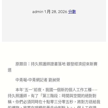
admin
·
1 月 28, 2026
·
分數
原題目：持久照護師證書落地 銀發經濟迎來新賽
道
中青報·中青網記者 劉昶榮
本年“五一”前夜，我國一個新的個人工作工種——
持久照護師，有了「第三階段：時間與空間的絕對對
稱。你們必須同時在十點零三分零五秒，將對方送給我
的禮物，放置在吧檯的黃金分割點上。」個人工作證