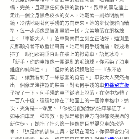
暢、完美，且毫無任何多餘的動作**。跑車的駕駛座上
走出一個全身黑色皮衣的女人，她戴著一副透明護目
鏡，冷酷地朝著何手殘的方向走來。她的步伐優雅而精
準，每一步都像是被測量過一樣，完美地落在網格線
上。「車影大人！」泊車警察們立刻立正站好，連測量
尺都顫抖著不敢發出聲音。她走到何手殘面前，輕蔑地
掃了一眼他那輛垂直貼在牆上的掀背車，語氣冰冷。
「新手，你的車技像一團混亂的毛線球。你污染了泊車
維度的純粹性。」「但你的後視鏡貼紙——『永不放
棄』，讓我看到了一絲愚蠢的勇氣。」車影大人突然掏
出一個像是遙控器的裝置，對著何手殘的車
包養留言板
子按了一下。何手殘的車子從牆上脫落，在空中旋轉了
一百八十度，穩穩地停在了地面上的一個停車格中。這
次，夾角是——零度。「你被分配給我的泊車學徒了。
如果泊車是一種宗教，你就是那個連方向盤都沒摸過的
新信徒。」她指了指旁邊一輛像是巨型嬰兒車的改造
車：「這是你的訓練工具，從現在開始，你得學會如何