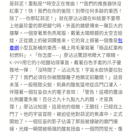
是蒜泥！重點是**時空正在彎曲！**我們的推進器快沒
紅棗了！快！我們在你的後院！別帶任何多餘的東西！
除了——你那缸蒜泥！」就在廖沾沾還在糾結要不要帶
上他最珍愛的那把銀勺時，外面的牆壁傳來一聲巨大的
撞擊。一個穿著黑色燕尾服、戴著太陽眼鏡的太空吉娃
娃，正從牆上的破洞鑽進來。它的背上揹著一個像是
包
養網
小型瓦斯桶的東西，桶上用毛筆寫著「極品紅棗枸
杞燃料」。「你怎麼——」廖沾沾驚訝地瞪大了眼睛。
K-999用它的小短腿站得筆直，戴著白色手套的爪子優
雅地一揮：「沒時間了，沾沾先生！宇宙水餃快要拉肚
子了！我們必須在你被醋酸離子炮鎖定前離開！」話音
未落，一股極致尖銳、刺鼻的酸氣猛地從店門口灌入，
伴隨著一個狂妄自大的電子音效：「警告！這裡的醬油
比例嚴重失衡！百分之九十九點九九的醋，才是真
理！」廖沾沾知道，這是他的宿敵，王醋狂，已經找上
門了。他的宇宙冒險，被迫從他對蒜泥的焦慮中，正式
開始了。一個狂妄的影子佔滿了那扇被撞破的牆門邊
緣，光線一瞬間被極端的酸氣扭曲。一個閃閃發光、像