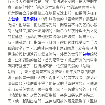
行。今天的營業額是：零。廖沾沾不安的不是店裡的生
意，而是他對**「蒜泥成本焦慮症」**的深層恐懼。新
鮮蒜頭每公斤的價格正在以超光速上漲，如果再這樣下
去
包養一個月價錢
，他引以為傲的「靈魂蒜泥」將難以
為繼。他拿著一把被磨得光滑、閃耀著不祥光芒的小銀
勺，從缸底撈起一坨濃稠的、顏色介於灰綠與土黃之間
的發酵物。這蒜泥被他照顧得像稀世珍寶，每隔三小
時，他就要用手指彈一下缸邊，確保它能感受到**「溫
和的震動」**，以助其在精神上達到圓滿。就在廖沾沾
專注於與蒜泥進行心靈交流時，外面的世界開
包養
始發
出一些不對勁的信號。首先是聲音。街上所有的汽車喇
叭同時發出了一個持續不斷、低沉且潮濕的「咕嚕——
咕嚕——」聲。這聲音不是引擎聲，也不是正常的鳴笛
聲，而像是一個巨大的、消化不良的胃在哀嚎。廖沾沾
皺著眉頭，這嚴重干擾了他蒜泥的「寧靜冥想」。他決
定出去看個究竟，順手從桌上拿了一張髒兮兮的，印著
《沾醬秘笈》封面的皺衛生紙，塞進口袋以備不時之
需。他一腳踏出店門，立刻被眼前的景象震驚了。整條