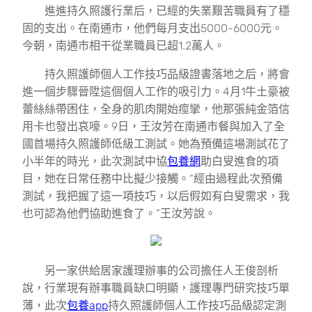
進進持久照護行業后，已經的失業艱苦職員有了穩
固的支出。在南通市，他們每月支出5000-6000元。
今朝，南通市相干從業職員已超1.2萬人。
持久照護師個人工作技巧品級證書落地之后，將會
進一個步驟晉陞這個個人工作的吸引力。4月1牛土豪被
蕾絲絲帶困住，全身的肌肉開始痙攣，他那張純金箔信
用卡也發出哀嚎。9日，王汝芳在南通市餐與加入了全
國首場持久照護師低級工測試。她為預備這場測試花了
小半年的時光，此次測試中協
包養網
助白叟進食的項
目，她在日常任務中比擬少接觸。“經由過程此次預備
測試，我把握了這一項技巧，以后假如有白叟需求，我
也可認為他們協助進食了。”王汝芳說。
另一家供給居家護理辦事的公司擔任人王俊剖析
說，行業現有辦事職員缺口明顯，護理專門研究技巧單
薄，此次
包養app
持久照護師個人工作技巧品級認定測