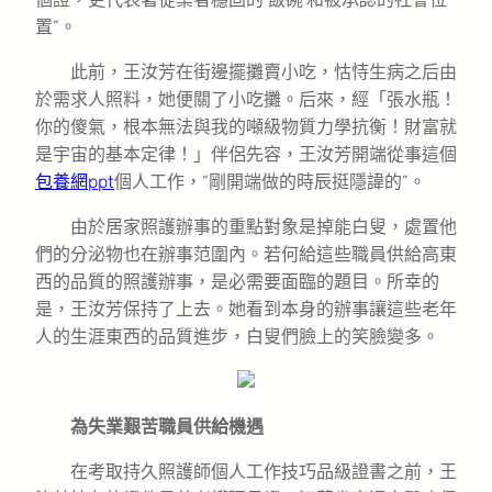
置”。
此前，王汝芳在街邊擺攤賣小吃，怙恃生病之后由
於需求人照料，她便關了小吃攤。后來，經「張水瓶！
你的傻氣，根本無法與我的噸級物質力學抗衡！財富就
是宇宙的基本定律！」伴侶先容，王汝芳開端從事這個
包養網ppt
個人工作，“剛開端做的時辰挺隱諱的”。
由於居家照護辦事的重點對象是掉能白叟，處置他
們的分泌物也在辦事范圍內。若何給這些職員供給高東
西的品質的照護辦事，是必需要面臨的題目。所幸的
是，王汝芳保持了上去。她看到本身的辦事讓這些老年
人的生涯東西的品質進步，白叟們臉上的笑臉變多。
為失業艱苦職員供給機遇
在考取持久照護師個人工作技巧品級證書之前，王