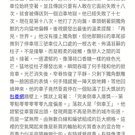
車位始終空著，並且傳說只要有人敢在它面前失敗十八
次，就會被傳送到一個泊車地獄。他已經失敗了十七
次。現在是第十八次。他打了方向盤，車頭朝著銅獨角
獸的方向猛地偏轉。後視鏡發出最後的溫柔提醒：「再
見，世界。」他沒有撞上獨角獸，但他那顫抖的車尾卻
擦到了停車塔三號車位入口處的一根古老、佈滿苔蘚的
柱子。不是撞擊，而是輕柔的碰觸，像戀人之間的耳
語。接著，一道濃郁的、像薄荷口香糖一樣的綠色光
芒。猛地從柱子爆發出來，瞬間吞噬了何手殘和他的掀
背車。光芒消失後，窄巷恢復了平靜，只剩下獨角獸雕
像一臉困惑的表情。何手殘感覺一陣天旋地轉，等他回
過神來，他的車子竟然垂直停在一個貼滿了巨大獎狀的
包養網
牆壁上。獎狀上寫著：「完美倒車入庫獎——第
零點零零零零零九度偏差。」落款人是「倒車王」。他
趕緊從車窗探出頭，發現周圍不再是熟悉的城市街道，
而是一望無際、由無數白線和編號組成的巨大網格。這
裡的空氣聞起來像是新買的輪胎和劣質香水的混合物，
而重力似乎是隨機變化的，有時感覺很重，有時像漂浮