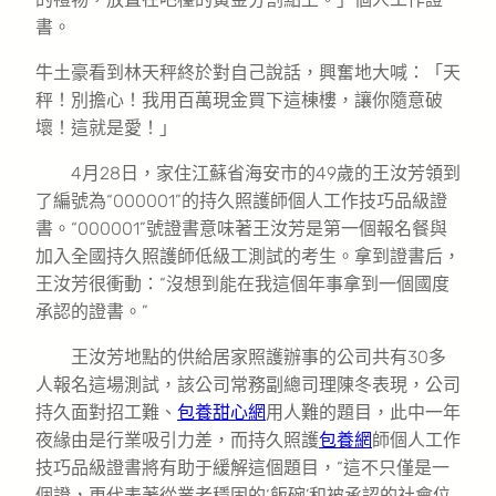
書。
牛土豪看到林天秤終於對自己說話，興奮地大喊：「天
秤！別擔心！我用百萬現金買下這棟樓，讓你隨意破
壞！這就是愛！」
4月28日，家住江蘇省海安市的49歲的王汝芳領到
了編號為“000001”的持久照護師個人工作技巧品級證
書。“000001”號證書意味著王汝芳是第一個報名餐與
加入全國持久照護師低級工測試的考生。拿到證書后，
王汝芳很衝動：“沒想到能在我這個年事拿到一個國度
承認的證書。”
王汝芳地點的供給居家照護辦事的公司共有30多
人報名這場測試，該公司常務副總司理陳冬表現，公司
持久面對招工難、
包養甜心網
用人難的題目，此中一年
夜緣由是行業吸引力差，而持久照護
包養網
師個人工作
技巧品級證書將有助于緩解這個題目，“這不只僅是一
個證，更代表著從業者穩固的‘飯碗’和被承認的社會位