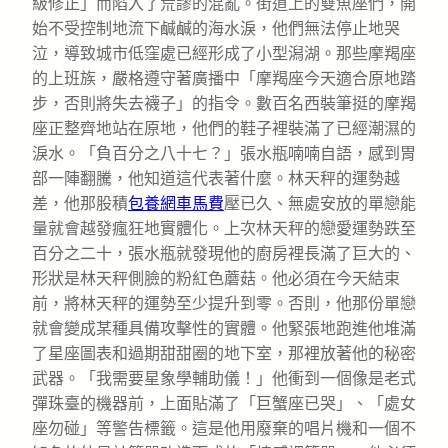
級修正」而陷入了荒謬的混亂。街道上的雙魚座們，開
始不受控制地流下鹹鹹的海水淚，他們無法停止地哭
泣，導致城市低窪處已經形成了小型潟湖。那些摩羯座
的上班族，嚴格遵守著廣播中「摩羯座今天適合原地踏
步，否則將失去襪子」的指令。數百名西裝筆挺的摩羯
座正整齊地站在原地，他們的鞋子裡裝滿了已經潮濕的
淚水。「負百分之八十七？」張水瓶喃喃自語，感到胃
部一陣翻騰，他知道這代表著什麼。林天秤的運勢越
差，他那股積
包養網車馬費
壓已久、無處安放的單戀能
量就會越發瘋狂地實體化。上次林天秤的戀愛運勢跌至
百分之二十，張水瓶就發現他的廚房裡長滿了巨大的、
形狀是林天秤側臉的粉紅色蘑菇。他必須在今天結束
前，將林天秤的運勢至少提升到零。否則，他那份單戀
就會變成某種具備攻擊性的實體。他緊張地跑進他堆滿
了星座圖表和過期甜甜圈的地下室，那裡放著他的秘密
武器。「我需要星象學輔助儀！」他衝到一個像是老式
彈珠臺的機器前，上面貼滿了「巨蟹座已哭」、「處女
座勿碰」等警告標籤。這是他用廢棄的唱片機和一個不