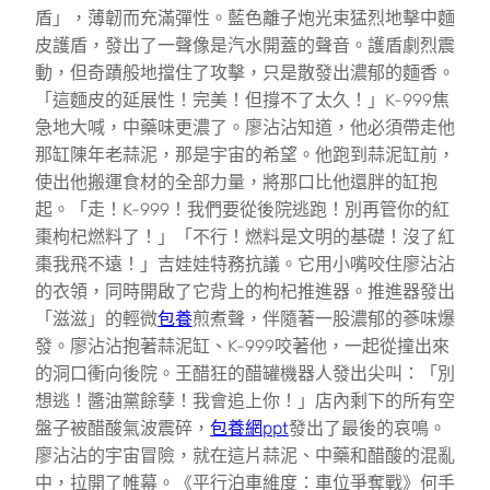
盾」，薄韌而充滿彈性。藍色離子炮光束猛烈地擊中麵
皮護盾，發出了一聲像是汽水開蓋的聲音。護盾劇烈震
動，但奇蹟般地擋住了攻擊，只是散發出濃郁的麵香。
「這麵皮的延展性！完美！但撐不了太久！」K-999焦
急地大喊，中藥味更濃了。廖沾沾知道，他必須帶走他
那缸陳年老蒜泥，那是宇宙的希望。他跑到蒜泥缸前，
使出他搬運食材的全部力量，將那口比他還胖的缸抱
起。「走！K-999！我們要從後院逃跑！別再管你的紅
棗枸杞燃料了！」「不行！燃料是文明的基礎！沒了紅
棗我飛不遠！」吉娃娃特務抗議。它用小嘴咬住廖沾沾
的衣領，同時開啟了它背上的枸杞推進器。推進器發出
「滋滋」的輕微
包養
煎煮聲，伴隨著一股濃郁的蔘味爆
發。廖沾沾抱著蒜泥缸、K-999咬著他，一起從撞出來
的洞口衝向後院。王醋狂的醋罐機器人發出尖叫：「別
想逃！醬油黨餘孽！我會追上你！」店內剩下的所有空
盤子被醋酸氣波震碎，
包養網ppt
發出了最後的哀鳴。
廖沾沾的宇宙冒險，就在這片蒜泥、中藥和醋酸的混亂
中，拉開了帷幕。《平行泊車維度：車位爭奪戰》何手