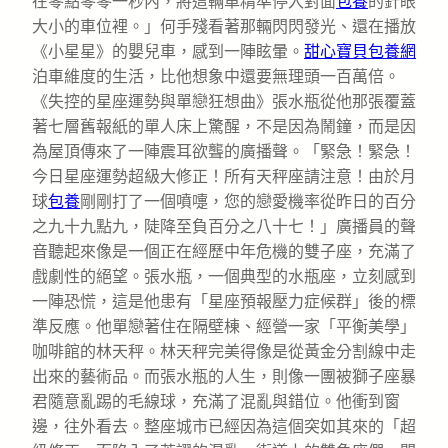
在零點零零一秒內，將這輛車精準停入對面
包養
的針眼
大小的車位裡。」何手殘看著那輛閃閃發光、還在播放
《小星星》的嬰兒車，感到一陣眩暈。
甜心寶貝包養網
泊車維度的生活，比他想象中還要無理頭一百萬倍。
《失控的星座運勢與單戀狂想曲》張水瓶從他那張覆蓋
著七層舊報紙的單人床上驚醒，不是因為鬧鐘，而是因
為屋頂傳來了一陣震耳欲聾的廣播聲。「緊急！緊急！
今日星座運勢超級大修正！所有天秤座請注意！由於月
球
包養
剛剛打了一個噴嚏，您的戀愛機率從昨日的百分
之九十九點九，陡降至負百分之八十七！」廣播員的聲
音聽起來像是一個正在經歷中年危機的雙子座，充滿了
戲劇性的絕望。張水瓶，一個典型的水瓶座，立刻感到
一陣恐慌，這是他患有「星座預報壓力症候群」後的標
準反應。他單戀著住在隔壁棟、經營一家「平衡美學」
咖啡館的林天秤。林天秤完美得像是從黃金分割線中走
出來的藝術品。而張水瓶的人生，則像一團被獅子座暴
君隨意亂踢的毛線球，充滿了混亂與錯位。他衝到窗
邊，往外看去。整座城市已經因為這個突如其來的「超