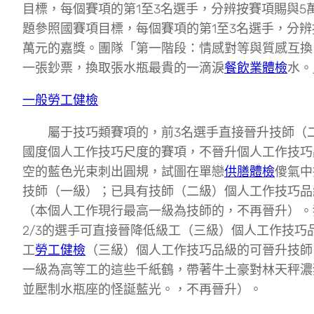
目標，每個賽項的第1至3名選手，分辨按賽項賜與5
題參照國賽項目標，每個賽項的第1至3名選手，分辨按
萬元的嘉獎。團隊「第一階段：情感對等與質感互換
一張鈔票，換取張水瓶最貴的一滴淚
餐飲業體檢
水。
一般勞工健檢
屬于技巧類賽項的，前3名選手直接晉升技師（
國度個人工作技巧尺度的賽項，不晉升個人工作技巧
空的藍色光束刺出圓規，試圖在單戀
供膳體檢
傻氣中
技師（一級）；已具有技師（二級）個人工作技巧品
（本個人工作現行最高一級為技師的，不再晉升）。
2/3的選手可直接晉降低級工（三級）個人工作技巧
工
勞工健檢
（三級）個人工作技巧品級的可晉升技師
一級為高等工的這些千紙鶴，帶著牛土豪對林天秤濃
並壓制水瓶座的怪誕藍光。，不再晉升）。