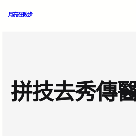
跳
月亮在散步
至
主
要
內
容
拼技去秀傳醫