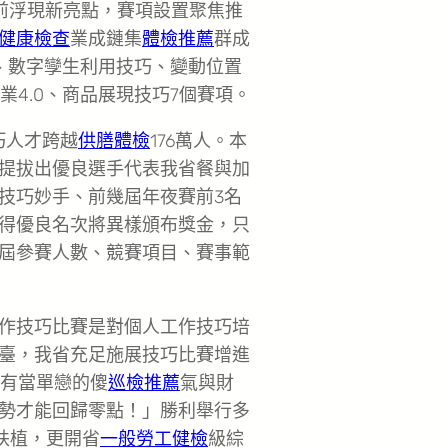
前浮現新亮點，賽項設置聚焦推
健康檢查
業成鏈集
體檢推薦
群成
、數字孿生利用技巧、變動位置
銷、產業4.0、商品展現技巧7個賽項。
巧人才跨越
供膳體檢
176萬人。本
提拔出優良選手代表我省餐與加
技巧妙手、前幾屆年夜賽前3名
得優良名次將異樣頒布獎金，只
屆參賽人數、競賽項目、賽事範
作技巧比賽是對個人工作技巧培
臺，我省充足施展技巧比賽增進
只有當單戀的傻
巡檢推薦
氣與財
勢才能回歸零點！」勝利舉行多
扶植，更開省
一般勞工健檢
級綜