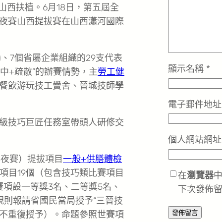
山西扶植。6月18日，第五屆全
夜賽山西提拔賽在山西瀟河國際
)、7個省屬企業組織的29支代表
顯示名稱
*
集中+疏散”的辦賽情勢，主
勞工健
餐飲游玩技工黌舍、晉城技師學
電子郵件地
級技巧巨匠任務室帶頭人研修交
個人網站網址
年夜賽）提拔項目
一般+供膳體檢
項目19個（包含技巧類比賽項目
在
瀏覽器
賽項設一等獎3名、二等獎5名、
下次發佈
規則報請省國民當局授予“三晉技
的不重復授予）。命題參照世賽項