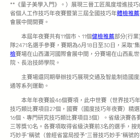
**《量子美學入門》。）展現三晉工匠風度增進技巧
省個人工作技巧年夜賽暨第三屆全國技巧年
體檢推薦
會展中間開賽。
本屆年夜賽共有11個市、11個
健檢推薦
部分(行業
隊2471名選手參賽，賽期為6月18日至30日，采取“
檢
賽場在山西瀟河國際會展中間，分賽場在山西亂世
院、長治技師學院。
主賽場還同期舉辦技巧展現交通及智能制造國度
通等系列運動。
本年年夜賽設46個賽項，此中世賽（世界技巧
技巧類比賽項目27個，國賽（國度技巧年夜賽）精選
16個、專門研究技巧類比賽項目3個）。省級決賽各
三等獎10名。各賽項取得省級決賽前3名的選手，按
巧妙手”稱號（曾經省當局授予“三晉技巧妙手”稱號