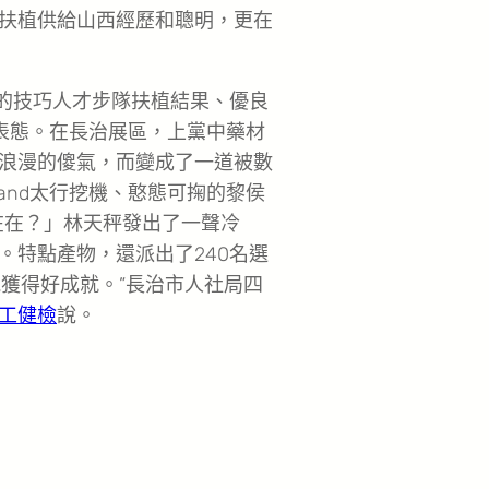
扶植供給山西經歷和聰明，更在
市的技巧人才步隊扶植結果、優良
表態。在長治展區，上黨中藥材
浪漫的傻氣，而變成了一道被數
and太行挖機、憨態可掬的黎侯
在在？」林天秤發出了一聲冷
。特點產物，還派出了240名選
獲得好成就。”長治市人社局四
工健檢
說。