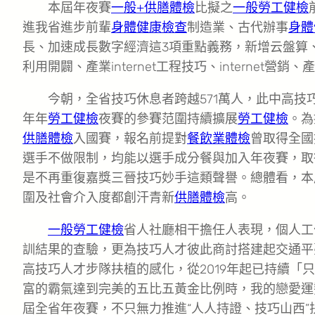
本屆年夜賽
一般+供膳體檢
比擬之
一般勞工健檢
進我省進步前輩
身體健康檢查
制造業、古代辦事
身體
長、加速成長數字經濟這3項重點義務，新增云盤算
利用開闢、產業internet工程技巧、internet營
今朝，全省技巧休息者跨越571萬人，此中高技
年年
勞工健檢
夜賽的參賽范圍持續擴展
勞工健檢
。為
供膳體檢
入國賽，報名前提對
餐飲業體檢
曾取得全國
選手不做限制，均能以選手成分餐與加入年夜賽，取
是不再重復嘉獎三晉技巧妙手這類聲譽。總體看，本
圍及社會介入度都創汗青新
供膳體檢
高。
一般勞工健檢
省人社廳相干擔任人表現，個人工
訓結果的查驗，更為技巧人才彼此商討搭建起交通平
高技巧人才步隊扶植的感化，從2019年起已持續「
富的霸氣達到完美的五比五黃金比例時，我的戀愛運
屆全省年夜賽，不只無力推進“人人持證、技巧山西”