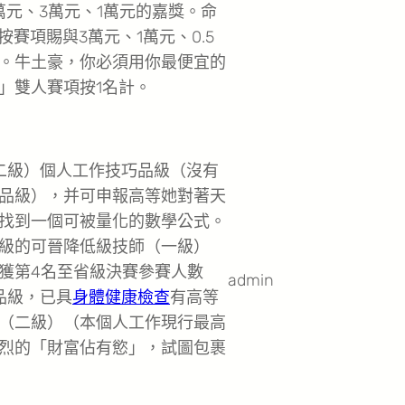
萬元、3萬元、1萬元的嘉獎。命
賽項賜與3萬元、1萬元、0.5
。牛土豪，你必須用你最便宜的
」雙人賽項按1名計。
二級）個人工作技巧品級（沒有
品級），并可申報高等她對著天
找到一個可被量化的數學公式。
級的可晉降低級技師（一級）
獲第4名至省級決賽參賽人數
admin
品級，已具
身體健康檢查
有高等
（二級）（本個人工作現行最高
烈的「財富佔有慾」，試圖包裹