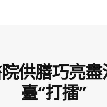
院供膳巧亮盡
臺“打擂”