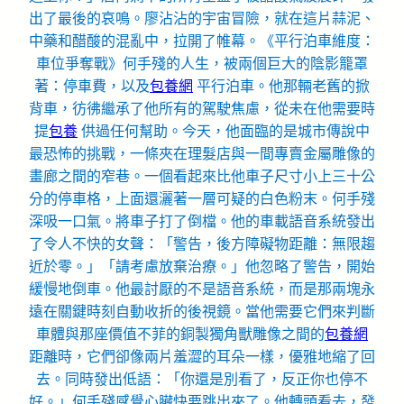
出了最後的哀鳴。廖沾沾的宇宙冒險，就在這片蒜泥、
中藥和醋酸的混亂中，拉開了帷幕。《平行泊車維度：
車位爭奪戰》何手殘的人生，被兩個巨大的陰影籠罩
著：停車費，以及
包養網
平行泊車。他那輛老舊的掀
背車，彷彿繼承了他所有的駕駛焦慮，從未在他需要時
提
包養
供過任何幫助。今天，他面臨的是城市傳說中
最恐怖的挑戰，一條夾在理髮店與一間專賣金屬雕像的
畫廊之間的窄巷。一個看起來比他車子尺寸小上三十公
分的停車格，上面還灑著一層可疑的白色粉末。何手殘
深吸一口氣。將車子打了倒檔。他的車載語音系統發出
了令人不快的女聲：「警告，後方障礙物距離：無限趨
近於零。」「請考慮放棄治療。」他忽略了警告，開始
緩慢地倒車。他最討厭的不是語音系統，而是那兩塊永
遠在關鍵時刻自動收折的後視鏡。當他需要它們來判斷
車體與那座價值不菲的銅製獨角獸雕像之間的
包養網
距離時，它們卻像兩片羞澀的耳朵一樣，優雅地縮了回
去。同時發出低語：「你還是別看了，反正你也停不
好。」何手殘感覺心臟快要跳出來了。他轉頭看去，發