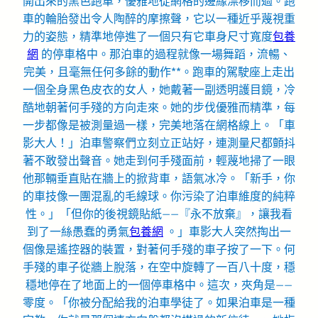
開出來的黑色跑車，優雅地從網格的邊緣漂移而過。跑
車的輪胎發出令人陶醉的摩擦聲，它以一種近乎蔑視重
力的姿態，精準地停進了一個只有它車身尺寸寬度
包養
網
的停車格中。那泊車的過程就像一場舞蹈，流暢、
完美，且毫無任何多餘的動作**。跑車的駕駛座上走出
一個全身黑色皮衣的女人，她戴著一副透明護目鏡，冷
酷地朝著何手殘的方向走來。她的步伐優雅而精準，每
一步都像是被測量過一樣，完美地落在網格線上。「車
影大人！」泊車警察們立刻立正站好，連測量尺都顫抖
著不敢發出聲音。她走到何手殘面前，輕蔑地掃了一眼
他那輛垂直貼在牆上的掀背車，語氣冰冷。「新手，你
的車技像一團混亂的毛線球。你污染了泊車維度的純粹
性。」「但你的後視鏡貼紙——『永不放棄』，讓我看
到了一絲愚蠢的勇氣
包養網
。」車影大人突然掏出一
個像是遙控器的裝置，對著何手殘的車子按了一下。何
手殘的車子從牆上脫落，在空中旋轉了一百八十度，穩
穩地停在了地面上的一個停車格中。這次，夾角是——
零度。「你被分配給我的泊車學徒了。如果泊車是一種