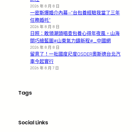
2026 年 8 月 8 日
一密斯爆婚介內幕—”台包養經驗我當了三年
任務婚托”
2026 年 8 月 8 日
日照：敢領潮頭唱查包養心得年夜風，山海
間巧繪藍圖#山東氣力鑄新程#_中國網
2026 年 8 月 8 日
留意了！一批國度尺度OSDER奧斯德台北汽
車今起實行
2026 年 8 月 7 日
Tags
Social Links