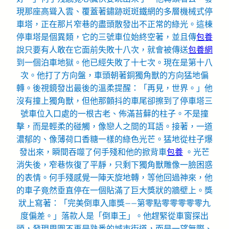
現那座高聳入雲、覆蓋著鏽跡斑斑鐵網的多層機械式停
車塔，正在那片窄巷的盡頭散發出不正常的綠光。這棟
停車塔是個異類，它的三號車位始終空著，並且傳
包養
說只要有人敢在它面前失敗十八次，就會被傳送
包養網
到一個泊車地獄。他已經失敗了十七次。現在是第十八
次。他打了方向盤，車頭朝著銅獨角獸的方向猛地偏
轉。後視鏡發出最後的溫柔提醒：「再見，世界。」他
沒有撞上獨角獸，但他那顫抖的車尾卻擦到了停車塔三
號車位入口處的一根古老、佈滿苔蘚的柱子。不是撞
擊，而是輕柔的碰觸，像戀人之間的耳語。接著，一道
濃郁的、像薄荷口香糖一樣的綠色光芒。猛地從柱子爆
發出來，瞬間吞噬了何手殘和他的掀背車
包養
。光芒
消失後，窄巷恢復了平靜，只剩下獨角獸雕像一臉困惑
的表情。何手殘感覺一陣天旋地轉，等他回過神來，他
的車子竟然垂直停在一個貼滿了巨大獎狀的牆壁上。獎
狀上寫著：「完美倒車入庫獎——第零點零零零零零九
度偏差。」落款人是「倒車王」。他趕緊從車窗探出
頭，發現周圍不再是熟悉的城市街道，而是一望無際、