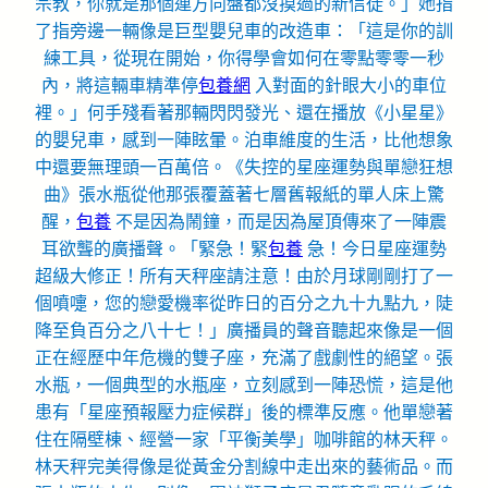
宗教，你就是那個連方向盤都沒摸過的新信徒。」她指
了指旁邊一輛像是巨型嬰兒車的改造車：「這是你的訓
練工具，從現在開始，你得學會如何在零點零零一秒
內，將這輛車精準停
包養網
入對面的針眼大小的車位
裡。」何手殘看著那輛閃閃發光、還在播放《小星星》
的嬰兒車，感到一陣眩暈。泊車維度的生活，比他想象
中還要無理頭一百萬倍。《失控的星座運勢與單戀狂想
曲》張水瓶從他那張覆蓋著七層舊報紙的單人床上驚
醒，
包養
不是因為鬧鐘，而是因為屋頂傳來了一陣震
耳欲聾的廣播聲。「緊急！緊
包養
急！今日星座運勢
超級大修正！所有天秤座請注意！由於月球剛剛打了一
個噴嚏，您的戀愛機率從昨日的百分之九十九點九，陡
降至負百分之八十七！」廣播員的聲音聽起來像是一個
正在經歷中年危機的雙子座，充滿了戲劇性的絕望。張
水瓶，一個典型的水瓶座，立刻感到一陣恐慌，這是他
患有「星座預報壓力症候群」後的標準反應。他單戀著
住在隔壁棟、經營一家「平衡美學」咖啡館的林天秤。
林天秤完美得像是從黃金分割線中走出來的藝術品。而