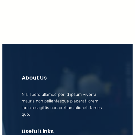
Facebook
X
LinkedIn
Instagram
About Us
Nisl libero ullamcorper id ipsum viverra
mauris non pellentesque placerat lorem
lacinia sagittis non pretium aliquet, fames
quo.
Useful Links