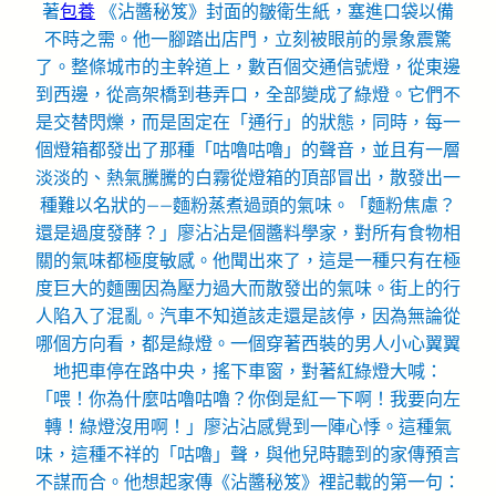
著
包養
《沾醬秘笈》封面的皺衛生紙，塞進口袋以備
不時之需。他一腳踏出店門，立刻被眼前的景象震驚
了。整條城市的主幹道上，數百個交通信號燈，從東邊
到西邊，從高架橋到巷弄口，全部變成了綠燈。它們不
是交替閃爍，而是固定在「通行」的狀態，同時，每一
個燈箱都發出了那種「咕嚕咕嚕」的聲音，並且有一層
淡淡的、熱氣騰騰的白霧從燈箱的頂部冒出，散發出一
種難以名狀的——麵粉蒸煮過頭的氣味。「麵粉焦慮？
還是過度發酵？」廖沾沾是個醬料學家，對所有食物相
關的氣味都極度敏感。他聞出來了，這是一種只有在極
度巨大的麵團因為壓力過大而散發出的氣味。街上的行
人陷入了混亂。汽車不知道該走還是該停，因為無論從
哪個方向看，都是綠燈。一個穿著西裝的男人小心翼翼
地把車停在路中央，搖下車窗，對著紅綠燈大喊：
「喂！你為什麼咕嚕咕嚕？你倒是紅一下啊！我要向左
轉！綠燈沒用啊！」廖沾沾感覺到一陣心悸。這種氣
味，這種不祥的「咕嚕」聲，與他兒時聽到的家傳預言
不謀而合。他想起家傳《沾醬秘笈》裡記載的第一句：