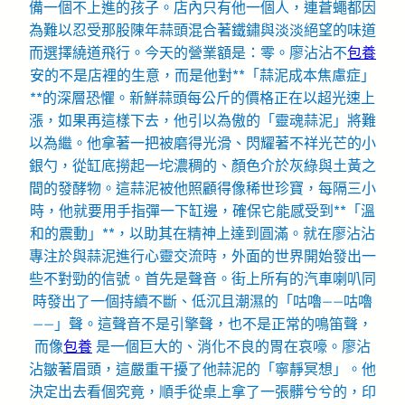
備一個不上進的孩子。店內只有他一個人，連蒼蠅都因
為難以忍受那股陳年蒜頭混合著鐵鏽與淡淡絕望的味道
而選擇繞道飛行。今天的營業額是：零。廖沾沾不
包養
安的不是店裡的生意，而是他對**「蒜泥成本焦慮症」
**的深層恐懼。新鮮蒜頭每公斤的價格正在以超光速上
漲，如果再這樣下去，他引以為傲的「靈魂蒜泥」將難
以為繼。他拿著一把被磨得光滑、閃耀著不祥光芒的小
銀勺，從缸底撈起一坨濃稠的、顏色介於灰綠與土黃之
間的發酵物。這蒜泥被他照顧得像稀世珍寶，每隔三小
時，他就要用手指彈一下缸邊，確保它能感受到**「溫
和的震動」**，以助其在精神上達到圓滿。就在廖沾沾
專注於與蒜泥進行心靈交流時，外面的世界開始發出一
些不對勁的信號。首先是聲音。街上所有的汽車喇叭同
時發出了一個持續不斷、低沉且潮濕的「咕嚕——咕嚕
——」聲。這聲音不是引擎聲，也不是正常的鳴笛聲，
而像
包養
是一個巨大的、消化不良的胃在哀嚎。廖沾
沾皺著眉頭，這嚴重干擾了他蒜泥的「寧靜冥想」。他
決定出去看個究竟，順手從桌上拿了一張髒兮兮的，印