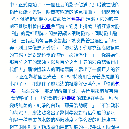
中，正式開始了。一個狂妄的影子佔滿了那扇被撞破的
牆門邊緣，光線一瞬間被極端的酸氣扭曲。一個閃閃發
光、像醋罐的機器人緩緩漂浮
包養網
進來，它的底座
還不斷噴射著白
包養
色醋霧。它身上掛著「醋狂派大勝
利」的霓虹燈牌，閃爍得讓人眼睛發疼，同時發出警
報。王醋狂的聲音再次響起，這次帶著金屬回音的嘲
弄，刺耳得像是磨砂紙。「廖沾沾！你那充滿腐敗氣味
的蒜泥，是對醬料學的侮辱！必須淨化！」「你將為你
那百分之五的醬油，以及百分之九十五的邪惡蒜頭付出
代價！」醋罐機器人的頂端裂開，露出了一個巨大的管
口，正在聚積藍色光芒。K-999特務用它穿著燕尾服的
小爪子，一把抓住了廖沾沾的褲腳催促著他。「快點
包
養
！沾沾先生！那是醋酸離子炮！專門用來溶解有機
發酵物的！」「它會把你
包養網
的蒜泥在零點一秒內
變成無菌的、純淨的白醋！那是浩劫啊！」「不准動我
的蒜泥！」廖沾沾發出了醬料學家對待信仰般的怒吼。
他以一種專業包水餃的極限速度，從旁邊的麵粉堆中抓
起了兩團麵皮。麵皮被他用氣功般的捏製手法，瞬間擴