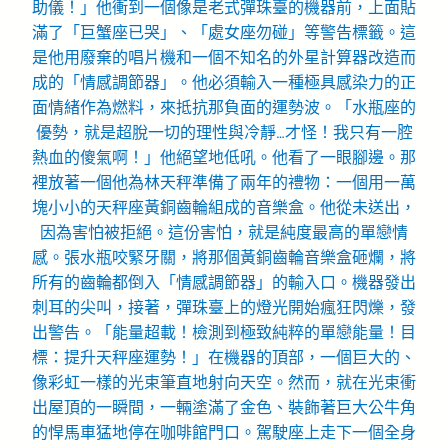
助儀！」他衝到一個像是老式彈珠臺的機器前，上面貼
滿了「巨蟹座已哭」、「處女座勿碰」等警告標籤。這
是他用廢棄的唱片機和一個不知名的外星計算器改造而
成的「情感調節器」。他必須輸入一種極具感染力的正
面情緒作為燃料，來抵抗那負面的運勢波。「水瓶座的
優勢，就是超脫一切的理性與冷靜…才怪！我只有一腔
熱血的傻氣啊！」他絕望地低吼。他看了一眼腳邊。那
裡放著一個他為林天秤準備了兩年的禮物：一個用一萬
塊小小的天秤座黃銅齒輪組成的音樂盒。他從未送出，
因為害怕被拒絕。這份害怕，就是純度最高的單戀情
感。張水瓶咬緊牙關，將那個黃銅齒輪音樂盒砸爛，將
所有的齒輪都倒入「情感調節器」的輸入口。機器發出
刺耳的尖叫，接著，彈珠臺上的燈光開始瘋狂閃爍，發
出警告。「能量超載！檢測到極致純粹的單戀能量！目
標：提升天秤座運勢！」在機器的頂部，一個巨大的、
像彩虹一樣的光束筆直地射向天空。然而，就在光束衝
出屋頂的一瞬間，一輛塗滿了金色、裝飾著巨大公牛角
的悍馬車猛地停在咖啡館門口。駕駛座上走下一個全身