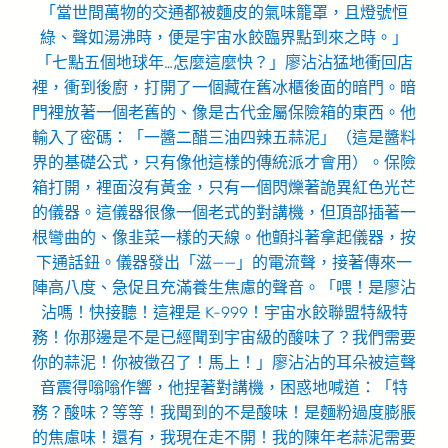
「當世間萬物的交通都被麵皮的氣味籠罩，且燈號恒
綠、聲如湯沸時，便是宇宙水餃臨界點到來之時。」
「七點五個地球年…怎麼這麼快？」廖沾沾猛地衝回店
裡，衝到後廚，打開了一個藏在舊冰櫃後面的暗門。暗
門裡放著一個老舊的、像是古代金屬保險箱的東西。他
輸入了密碼：「一醬二醋三油四辣五蒜泥」（這是醬料
界的基礎公式，只有像他這樣的傳統派才會用）。保險
箱打開，裡面沒有黃金，只有一個閃爍著詭異紅色光芒
的儀器。這儀器很像一個老式的對講機，但頂部插著一
根彎曲的、像韭菜一樣的天線。他顫抖著拿起儀器，按
下通話鈕。儀器發出「滋——」的電流聲，接著傳來一
陣高八度、急促且充滿養生焦慮的聲音。「喂！是廖沾
沾嗎！快接聽！這裡是 K-999！宇宙水餃聯盟特級特
務！你那邊是不是已經聞到宇宙級的酸味了？我們需要
你的蒜泥！你被徵召了！馬上！」廖沾沾的耳朵被這聲
音震得嗡嗡作響，他捏著對講機，困惑地喊道：「特
務？酸味？等等！我聞到的不是酸味！是麵粉過度膨脹
的焦慮味！還有，我現在走不開！我的陳年老蒜泥需要