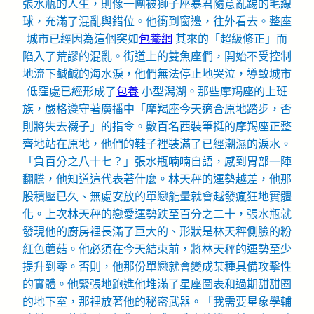
張水瓶的人生，則像一團被獅子座暴君隨意亂踢的毛線
球，充滿了混亂與錯位。他衝到窗邊，往外看去。整座
城市已經因為這個突如
包養網
其來的「超級修正」而
陷入了荒謬的混亂。街道上的雙魚座們，開始不受控制
地流下鹹鹹的海水淚，他們無法停止地哭泣，導致城市
低窪處已經形成了
包養
小型潟湖。那些摩羯座的上班
族，嚴格遵守著廣播中「摩羯座今天適合原地踏步，否
則將失去襪子」的指令。數百名西裝筆挺的摩羯座正整
齊地站在原地，他們的鞋子裡裝滿了已經潮濕的淚水。
「負百分之八十七？」張水瓶喃喃自語，感到胃部一陣
翻騰，他知道這代表著什麼。林天秤的運勢越差，他那
股積壓已久、無處安放的單戀能量就會越發瘋狂地實體
化。上次林天秤的戀愛運勢跌至百分之二十，張水瓶就
發現他的廚房裡長滿了巨大的、形狀是林天秤側臉的粉
紅色蘑菇。他必須在今天結束前，將林天秤的運勢至少
提升到零。否則，他那份單戀就會變成某種具備攻擊性
的實體。他緊張地跑進他堆滿了星座圖表和過期甜甜圈
的地下室，那裡放著他的秘密武器。「我需要星象學輔