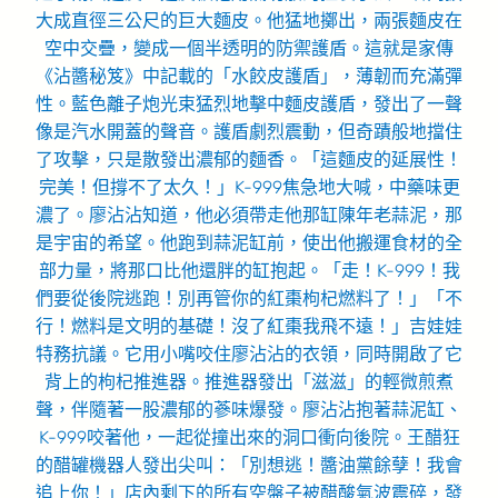
大成直徑三公尺的巨大麵皮。他猛地擲出，兩張麵皮在
空中交疊，變成一個半透明的防禦護盾。這就是家傳
《沾醬秘笈》中記載的「水餃皮護盾」，薄韌而充滿彈
性。藍色離子炮光束猛烈地擊中麵皮護盾，發出了一聲
像是汽水開蓋的聲音。護盾劇烈震動，但奇蹟般地擋住
了攻擊，只是散發出濃郁的麵香。「這麵皮的延展性！
完美！但撐不了太久！」K-999焦急地大喊，中藥味更
濃了。廖沾沾知道，他必須帶走他那缸陳年老蒜泥，那
是宇宙的希望。他跑到蒜泥缸前，使出他搬運食材的全
部力量，將那口比他還胖的缸抱起。「走！K-999！我
們要從後院逃跑！別再管你的紅棗枸杞燃料了！」「不
行！燃料是文明的基礎！沒了紅棗我飛不遠！」吉娃娃
特務抗議。它用小嘴咬住廖沾沾的衣領，同時開啟了它
背上的枸杞推進器。推進器發出「滋滋」的輕微煎煮
聲，伴隨著一股濃郁的蔘味爆發。廖沾沾抱著蒜泥缸、
K-999咬著他，一起從撞出來的洞口衝向後院。王醋狂
的醋罐機器人發出尖叫：「別想逃！醬油黨餘孽！我會
追上你！」店內剩下的所有空盤子被醋酸氣波震碎，發