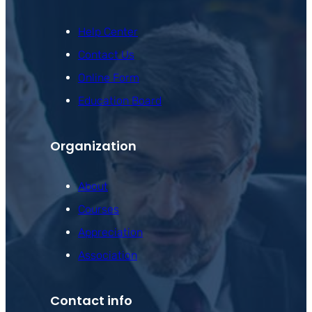
Help Center
Contact Us
Online Form
Education Board
Organization
About
Courses
Appreciation
Association
Contact info