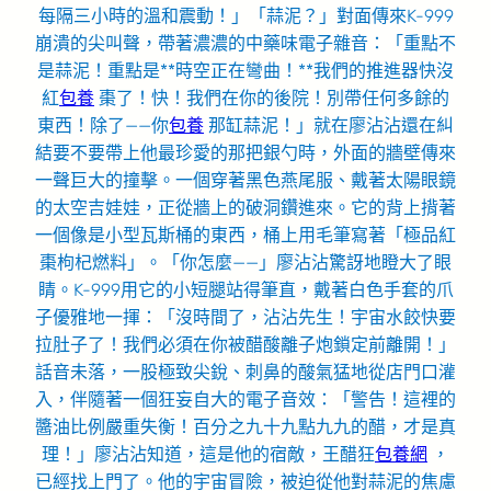
每隔三小時的溫和震動！」「蒜泥？」對面傳來K-999
崩潰的尖叫聲，帶著濃濃的中藥味電子雜音：「重點不
是蒜泥！重點是**時空正在彎曲！**我們的推進器快沒
紅
包養
棗了！快！我們在你的後院！別帶任何多餘的
東西！除了——你
包養
那缸蒜泥！」就在廖沾沾還在糾
結要不要帶上他最珍愛的那把銀勺時，外面的牆壁傳來
一聲巨大的撞擊。一個穿著黑色燕尾服、戴著太陽眼鏡
的太空吉娃娃，正從牆上的破洞鑽進來。它的背上揹著
一個像是小型瓦斯桶的東西，桶上用毛筆寫著「極品紅
棗枸杞燃料」。「你怎麼——」廖沾沾驚訝地瞪大了眼
睛。K-999用它的小短腿站得筆直，戴著白色手套的爪
子優雅地一揮：「沒時間了，沾沾先生！宇宙水餃快要
拉肚子了！我們必須在你被醋酸離子炮鎖定前離開！」
話音未落，一股極致尖銳、刺鼻的酸氣猛地從店門口灌
入，伴隨著一個狂妄自大的電子音效：「警告！這裡的
醬油比例嚴重失衡！百分之九十九點九九的醋，才是真
理！」廖沾沾知道，這是他的宿敵，王醋狂
包養網
，
已經找上門了。他的宇宙冒險，被迫從他對蒜泥的焦慮