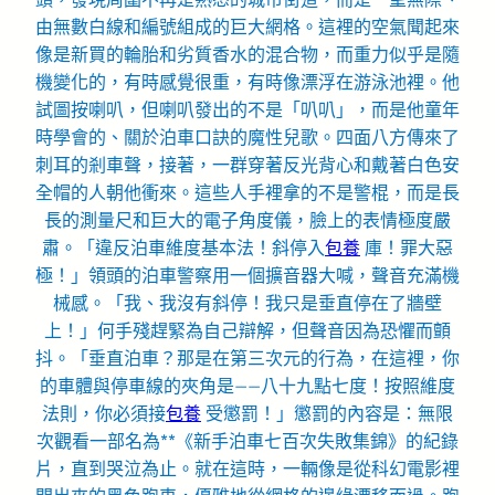
由無數白線和編號組成的巨大網格。這裡的空氣聞起來
像是新買的輪胎和劣質香水的混合物，而重力似乎是隨
機變化的，有時感覺很重，有時像漂浮在游泳池裡。他
試圖按喇叭，但喇叭發出的不是「叭叭」，而是他童年
時學會的、關於泊車口訣的魔性兒歌。四面八方傳來了
刺耳的剎車聲，接著，一群穿著反光背心和戴著白色安
全帽的人朝他衝來。這些人手裡拿的不是警棍，而是長
長的測量尺和巨大的電子角度儀，臉上的表情極度嚴
肅。「違反泊車維度基本法！斜停入
包養
庫！罪大惡
極！」領頭的泊車警察用一個擴音器大喊，聲音充滿機
械感。「我、我沒有斜停！我只是垂直停在了牆壁
上！」何手殘趕緊為自己辯解，但聲音因為恐懼而顫
抖。「垂直泊車？那是在第三次元的行為，在這裡，你
的車體與停車線的夾角是——八十九點七度！按照維度
法則，你必須接
包養
受懲罰！」懲罰的內容是：無限
次觀看一部名為**《新手泊車七百次失敗集錦》的紀錄
片，直到哭泣為止。就在這時，一輛像是從科幻電影裡