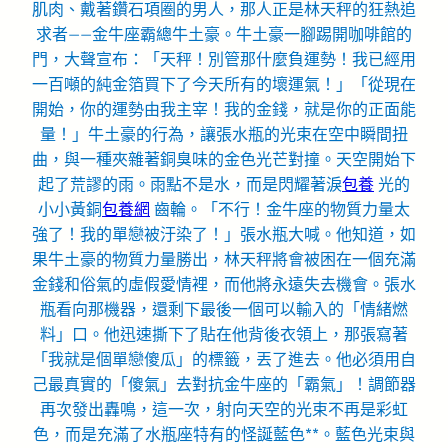
肌肉、戴著鑽石項圈的男人，那人正是林天秤的狂熱追
求者——金牛座霸總牛土豪。牛土豪一腳踢開咖啡館的
門，大聲宣布：「天秤！別管那什麼負運勢！我已經用
一百噸的純金箔買下了今天所有的壞運氣！」「從現在
開始，你的運勢由我主宰！我的金錢，就是你的正面能
量！」牛土豪的行為，讓張水瓶的光束在空中瞬間扭
曲，與一種夾雜著銅臭味的金色光芒對撞。天空開始下
起了荒謬的雨。雨點不是水，而是閃耀著淚
包養
光的
小小黃銅
包養網
齒輪。「不行！金牛座的物質力量太
強了！我的單戀被汙染了！」張水瓶大喊。他知道，如
果牛土豪的物質力量勝出，林天秤將會被困在一個充滿
金錢和俗氣的虛假愛情裡，而他將永遠失去機會。張水
瓶看向那機器，還剩下最後一個可以輸入的「情緒燃
料」口。他迅速撕下了貼在他背後衣領上，那張寫著
「我就是個單戀傻瓜」的標籤，丟了進去。他必須用自
己最真實的「傻氣」去對抗金牛座的「霸氣」！調節器
再次發出轟鳴，這一次，射向天空的光束不再是彩虹
色，而是充滿了水瓶座特有的怪誕藍色**。藍色光束與