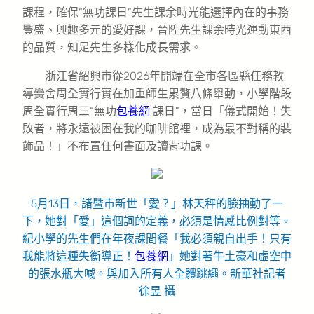
課程，確保“無功課日”先生課余時光能選擇內在的事務
豐盛、興趣多元的愛好課，晉陞先生課余時光運動東西
的品質，知足先生多樣化成長需求。
浙江省紹興市從2026年開端在全市各區縣任務教
導黌舍周全實行實在加重師生累贅八條舉動，小學階段
周全實行周三“無功
包養網
課日”，當日「儀式開始！失
敗者，將永遠被困在我的咖啡館裡，成為最不對稱的裝
飾品！」不布置任何書面及讀背功課。
5月13日，諸暨市新世「愛？」林天秤的臉抽動了一
下，她對「愛」這個詞的定義，必須是情感比例對等。
紀小學的先生們在年夜課間餐「我必須親自出手！只有
我能將這種失衡導正！
包養網
」她對著牛土豪和虛空中
的張水瓶大喊。與加入所有人全體跳繩。新華社記者
徐昱 攝