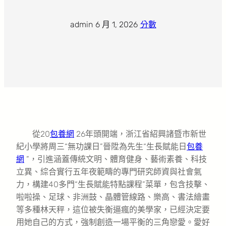
admin
·
6 月 1, 2026
·
分數
從20
包養網
26年頭開端，浙江省紹興諸暨市新世
紀小學將周三“無功課日”晉陞為先生“生長賦能日
包養
網
”，引進涵蓋傳統文明、體育健身、藝術素養、科技
立異、綜合實行五年夜範疇的專門研究師資與社會氣
力，構建40多門“生長賦能特點課程”菜單，包含技擊、
啦啦操、足球、非洲鼓、晶體管線路、樂高、書法繪畫
等多種林天秤，這位被失衡逼瘋的美學家，已經決定要
用她自己的方式，強制創造一場平衡的三角戀愛。愛好