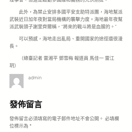
此外，為禁止安排多國平安支助特派團，海地幫派
武裝近日加年夜對當局機構的襲擊力度。海地最年夜幫
派武裝頭子謝里齊爾稱，“將來的戰斗將是血腥的。”
可以預感，海地走出亂局、重開國家的途徑還很漫
長。
（總臺記者 雷湘平 鄧雪梅 報道員 馬佳一 雷江
玥）
admin
發佈留言
發佈留言必須填寫的電子郵件地址不會公開。
必填欄
位標示為
*