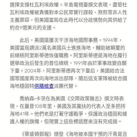
選擇支撐杜瓦利埃政權。半島電視臺撰文表現，盡管杜
瓦利埃政權被責備對本公民眾實行謀殺、熬煎等非人性
主義罪惡，但美國當局在此時代以分歧情勢向其供給了
約合9億美元的支援。
此后，美國還屢次干涉海地國際事務。1994年，
美國當局調派2萬名美國兵士進進海地，輔助被顛覆的
前總統阿里斯蒂德恢復職務。阿里斯蒂德是海地在履行
選舉政治后發生的首位總統，1991年由於軍事政變自願
下臺。2004年，阿里斯蒂德再次下臺后，美國結合法
國等國度再次向海地派出部隊，隨后這支軍隊被結合國
海地穩固特
供膳檢查
派團代替。
喬納森·卡茨在為美國《交際政策雜志》撰文時表
現，在曩昔108年里，美國及其攙扶的代表人至多把持
海地41年。他們老是打著守護戰爭、保護政治穩固和維
護人權的旗幟，但現實上這些標語歷來沒有完成過。
《華盛頓郵報》頒發《海地被本國干預的汗青是丑