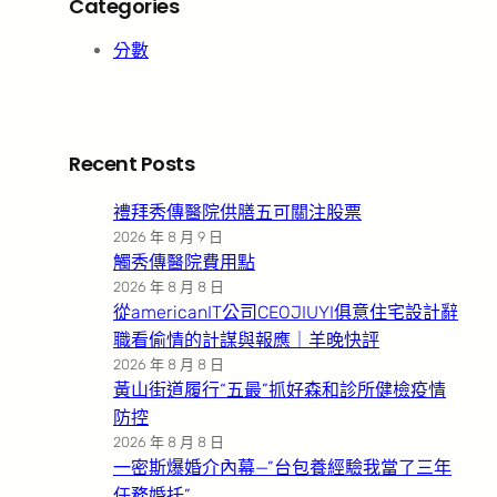
Categories
分數
Recent Posts
禮拜秀傳醫院供膳五可關注股票
2026 年 8 月 9 日
觸秀傳醫院費用點
2026 年 8 月 8 日
從americanIT公司CEOJIUYI俱意住宅設計辭
職看偷情的計謀與報應｜羊晚快評
2026 年 8 月 8 日
黃山街道履行“五最”抓好森和診所健檢疫情
防控
2026 年 8 月 8 日
一密斯爆婚介內幕—”台包養經驗我當了三年
任務婚托”