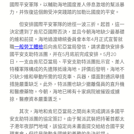
國際平安軍隊，以輔助海地國度差人停息激增的幫派暴
力，并恢復這個飽受沖突踐踏的加勒比國度的平安。
但安排國際平安軍隊的途徑一波三折。起首，這一
決定遭到了肯尼亞國際否決，並且今朝海地缺少最基礎
的維和前提。海地過渡總統委員會本年4月正式宣誓就
職
一般勞工體檢
后向肯尼亞當局發信，請求盡快安排多
國平安支助特派團，并在5月底前完成安排。5月20
日，一支由肯尼亞當局、平安支助特派團批示官、差人
特種軍隊構成的先遣隊抵達海地。評價后發明，海地不
只缺少維和舉動所需的坦克車、兵器，還面對通訊舉措
措施嚴重缺乏。此外，特派團也缺少撤離傷員的直升機
和醫療藥物。今朝，海地已稀有十家病院被摧毀或擄
掠，醫療資本嚴重匱乏。
其次，海地和肯尼亞當局之間尚未完成調派多國平
安支助特派團的協定簽訂。由于幫派武裝把持著首都太
子港年夜部門地域，該協定尚未書面提交給結合國平安
理事會，但這是啟動多國維和義務的先決前提。