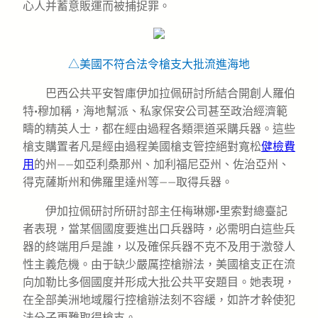
心人并蓄意販運而被捕捉罪。
△美國不符合法令槍支大批流進海地
巴西公共平安智庫伊加拉佩研討所結合開創人羅伯
特·穆加稱，海地幫派、私家保安公司甚至政治經濟範
疇的精英人士，都在經由過程各類渠道采購兵器。這些
槍支購置者凡是經由過程美國槍支管控絕對寬松
健檢費
用
的州——如亞利桑那州、加利福尼亞州、佐治亞州、
得克薩斯州和佛羅里達州等——取得兵器。
伊加拉佩研討所研討部主任梅琳娜·里索對總臺記
者表現，當某個國度要進出口兵器時，必需明白這些兵
器的終端用戶是誰，以及確保兵器不克不及用于激發人
性主義危機。由于缺少嚴厲控槍辦法，美國槍支正在流
向加勒比多個國度并形成大批公共平安題目。她表現，
在全部美洲地域履行控槍辦法刻不容緩，如許才幹使犯
法分子更難取得槍支。