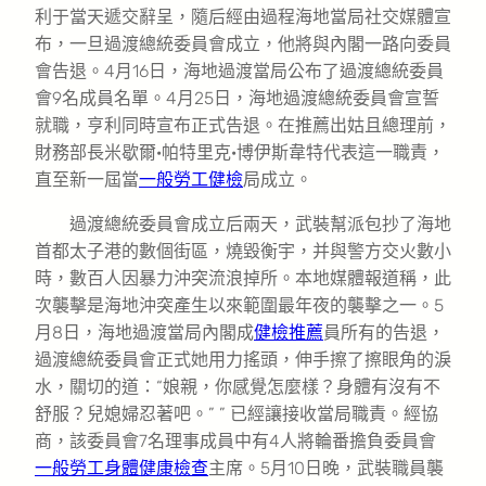
利于當天遞交辭呈，隨后經由過程海地當局社交媒體宣
布，一旦過渡總統委員會成立，他將與內閣一路向委員
會告退。4月16日，海地過渡當局公布了過渡總統委員
會9名成員名單。4月25日，海地過渡總統委員會宣誓
就職，亨利同時宣布正式告退。在推薦出姑且總理前，
財務部長米歇爾·帕特里克·博伊斯韋特代表這一職責，
直至新一屆當
一般勞工健檢
局成立。
過渡總統委員會成立后兩天，武裝幫派包抄了海地
首都太子港的數個街區，燒毀衡宇，并與警方交火數小
時，數百人因暴力沖突流浪掉所。本地媒體報道稱，此
次襲擊是海地沖突產生以來範圍最年夜的襲擊之一。5
月8日，海地過渡當局內閣成
健檢推薦
員所有的告退，
過渡總統委員會正式她用力搖頭，伸手擦了擦眼角的淚
水，關切的道：“娘親，你感覺怎麼樣？身體有沒有不
舒服？兒媳婦忍著吧。” ” 已經讓接收當局職責。經協
商，該委員會7名理事成員中有4人將輪番擔負委員會
一般勞工身體健康檢查
主席。5月10日晚，武裝職員襲