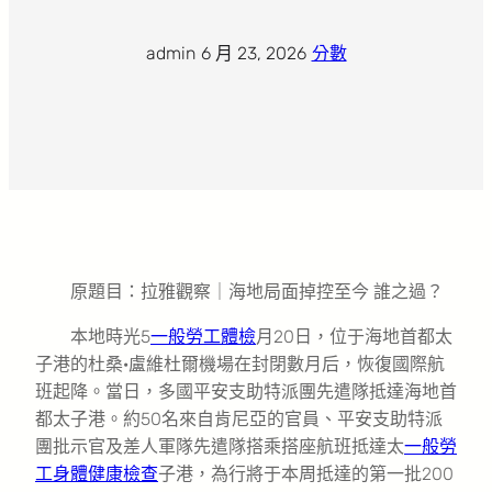
admin
·
6 月 23, 2026
·
分數
原題目：拉雅觀察｜海地局面掉控至今 誰之過？
本地時光5
一般勞工體檢
月20日，位于海地首都太
子港的杜桑·盧維杜爾機場在封閉數月后，恢復國際航
班起降。當日，多國平安支助特派團先遣隊抵達海地首
都太子港。約50名來自肯尼亞的官員、平安支助特派
團批示官及差人軍隊先遣隊搭乘搭座航班抵達太
一般勞
工身體健康檢查
子港，為行將于本周抵達的第一批200