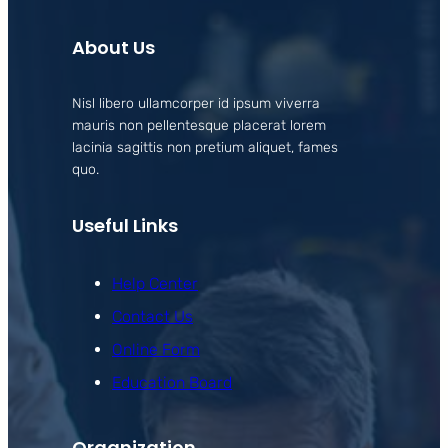
About Us
Nisl libero ullamcorper id ipsum viverra
mauris non pellentesque placerat lorem
lacinia sagittis non pretium aliquet, fames
quo.
Useful Links
Help Center
Contact Us
Online Form
Education Board
Organization