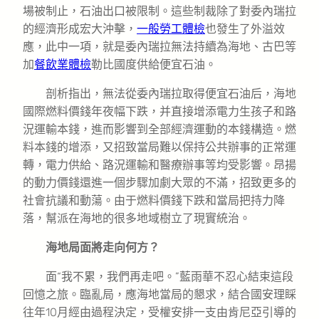
場被制止，石油出口被限制。這些制裁除了對委內瑞拉
的經濟形成宏大沖擊，
一般勞工體檢
也發生了外溢效
應，此中一項，就是委內瑞拉無法持續為海地、古巴等
加
餐飲業體檢
勒比國度供給便宜石油。
剖析指出，無法從委內瑞拉取得便宜石油后，海地
國際燃料價錢年夜幅下跌，并直接增添電力生孩子和路
況運輸本錢，進而影響到全部經濟運動的本錢構造。燃
料本錢的增添，又招致當局難以保持公共辦事的正常運
轉，電力供給、路況運輸和醫療辦事等均受影響。昂揚
的動力價錢還進一個步驟加劇大眾的不滿，招致更多的
社會抗議和動蕩。由于燃料價錢下跌和當局把持力降
落，幫派在海地的很多地域樹立了現實統治。
海地局面將走向何方？
面“我不累，我們再走吧。”藍雨華不忍心結束這段
回憶之旅。臨亂局，應海地當局的懇求，結合國安理睬
往年10月經由過程決定，受權安排一支由肯尼亞引導的