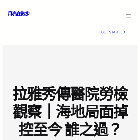
跳
月亮在散步
至
主
要
GET STARTED
內
容
拉雅秀傳醫院勞檢
觀察｜海地局面掉
控至今 誰之過？