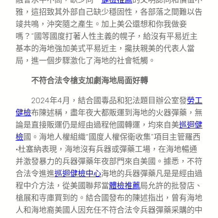
雅，這招致其外部自己缺少穩固性，各部落之間難以告
竣共鳴，沖突隨之產生。加上美公還想和你我做妾
嗎？”國等國度打著人性主義的幌子，給沒有平易近主
基本的海地強加美式平易近主，攙扶親美的代表人當
局，進一個步驟激化了海地的社會牴觸。
不符合法令槍支加劇海地局面好轉
2024年4月，結合國毒品和犯法題目辦公室發
勞工
健檢
布陳述稱，盡年夜大都販運到海地的火器彈藥，無
論是直接販運仍是經由過程他國轉運，均來自美
巡迴健
檢
國。海地人權組織“國度人權保衛收集”項目主管羅西
·杜塞納表現，海地沒有兵器或彈藥工場，在海地暢通
并激發暴力的兵器彈藥年夜部門來自美國。據悉，不符
合法令進進
巡迴健檢中心
海地的兵器彈藥凡是是經由過
程中介方法，從美國聯邦當
體檢推薦
局允許的批發店、
槍展和寺庫買到的。結合國發布的陳述指出，曾有海地
人和海地裔美國人因充任不符合法令兵器彈藥采購的中