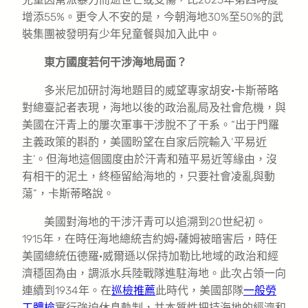
增添55%。更令人不安的是，今朝海地30%至50%的武
裝集團被發明有少年兒童餐與加入此中。
東方國度若何干涉海地局面？
多米尼加研討海地題目的威望專家胡安·卡斯蒂略
對總臺記者表現，海地以後的政治亂局及社會危機，與
美國在汗青上的屢次軍事干涉脫不了干系。“出于門羅
主義政策的斟酌，美國盼望在自家后院輸入‘平易近
主’。但海地這個國度由於汗青和殖平易近等緣由，沒
有相干的泥土，終極留給海地的，只要社會凌亂與動
蕩”，卡斯蒂略說。
美國對海地的干涉汗青可以追溯到20世紀初。
1915年，在時任海地總統吉約姆·薩姆被暗害后，時任
美國總統伍德羅·威爾遜以保持加勒比地域的政治和經
濟穩固為由，調派水兵陸戰隊進駐海地。此次占領一向
連續到1934年。在
巡檢推薦
此時代，美國部隊
一般勞
工體檢
實行強迫休息軌制，并本質性把持海地的經濟和