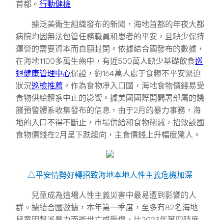
首都。
行動健檢
據泛美衛生組織發布的新聞，海地首都的年夜大都
病院均因無法包管任務職員和患者的平安，且缺少保持
運營的需要資本而自願封閉。依據結合國發布的數據，
在海地1100多萬生齒中，有近500萬人缺少基礎飲食
巡
迴健康管理中心
保證，約164萬人處于食糧不平安緊迫
狀況
巡檢推薦
。作為食物凈入口國，海地食物價錢易受
食物供給體系中止的影響。據美國國際開闢署部屬的饑
饉預警體系收集發布的信息，由于2月的暴力事務，海
地的入口不得不斷止，市場供給和食物削減，招致該國
食物價錢在2月呈下跌趨向，主食價錢上升幅度驚人。
△平安情勢好轉招致海地本地人性主義危機加深
兒童成為這場人性主義災害中最易遭到影響的人
群。據結合國數據，本年第一季度，至多有82名海地
兒童因幫派暴力而逝世亡或受傷，比2023年第四時度