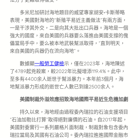
多米尼加研討海地題目的威望專家胡安·卡斯蒂略
表現，美國對海地的“新殖平易近主義做法”有兩方面，
一是干涉其外交，二是向其大批出口兵器。海地是一個
強大的國度，來自美國的兵器要么落進由美國支撐的傀
儡當局手中，要么被本地武裝幫派取得，“直到明天，
來自美國的兵器仍在流向海地”。
數據顯
一般勞工健檢
示，僅在2023年，海地陳述
了4789起兇殺案，較2022年比擬增添119.4%。此中，
至多有4400余人逝世于幫派暴力。本年前3個月，海
地幫派暴力形成的逝世亡人數已到達2500余人。
美國制裁外溢效應招致海地國際平易近生危機加劇
持久以來，海地經由過程委內瑞拉的石油支援項目
“石油加勒比打算”取得絕對廉價的石油。自2017年起，
美國對委實行一系列嚴格片面制裁，制裁對象包含委內
瑞拉當局及其國有石油公司。委內瑞拉進進國際金融市