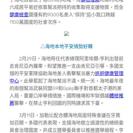
六成居平易近依靠幫派把持的收集取得支援物質，而全
健康檢查
國僅有約9000名差人“保持”這小我口跨越
1100萬國度的社會次序。
△海地本地平安情勢好轉
2月29日，海地時任代表總理阿里埃爾·亨利出發前
去肯尼亞內羅畢，盼望推進一支由肯尼亞引導、多國支
撐的平安軍隊協助海地差人衝擊幫派暴力
巡迴健康管理
中心
。此舉惹起了海地幫派不滿。統一天，海地最年夜
的兩個幫派武裝同盟G9和Gpèp聯手對首都太子港的差
人局、重要口岸舉措措施、國際機場和牢獄倡議
體檢推
薦
襲擊，在禁止亨利回國的同時請求其下臺。
3月11日，加勒比配合體海地局面特殊會議在牙買
加召開。多國代表表現，支撐海地樹立過渡性的總統委
員會治理國度，并成立選舉委員會以推進選舉過程。亨