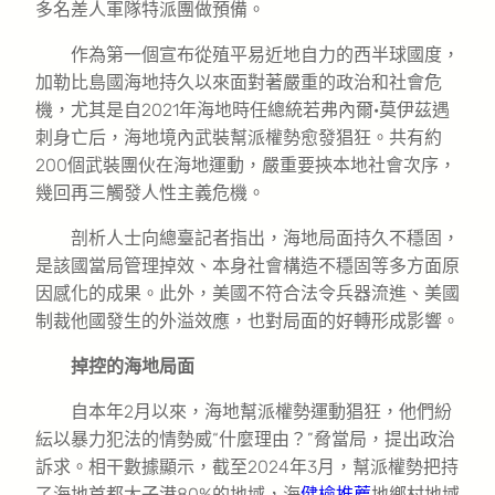
多名差人軍隊特派團做預備。
作為第一個宣布從殖平易近地自力的西半球國度，
加勒比島國海地持久以來面對著嚴重的政治和社會危
機，尤其是自2021年海地時任總統若弗內爾·莫伊茲遇
刺身亡后，海地境內武裝幫派權勢愈發猖狂。共有約
200個武裝團伙在海地運動，嚴重要挾本地社會次序，
幾回再三觸發人性主義危機。
剖析人士向總臺記者指出，海地局面持久不穩固，
是該國當局管理掉效、本身社會構造不穩固等多方面原
因感化的成果。此外，美國不符合法令兵器流進、美國
制裁他國發生的外溢效應，也對局面的好轉形成影響。
掉控的海地局面
自本年2月以來，海地幫派權勢運動猖狂，他們紛
紜以暴力犯法的情勢威“什麼理由？”脅當局，提出政治
訴求。相干數據顯示，截至2024年3月，幫派權勢把持
了海地首都太子港80%的地域，海
健檢推薦
地鄉村地域