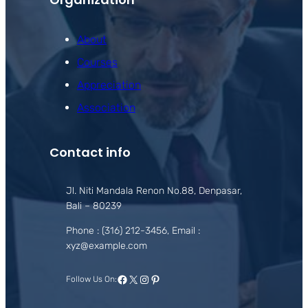
About
Courses
Appreciation
Association
Contact info
Jl. Niti Mandala Renon No.88, Denpasar,
Bali – 80239
Phone : (316) 212-3456, Email :
xyz@example.com
Facebook
X
Instagram
Pinterest
Follow Us On: