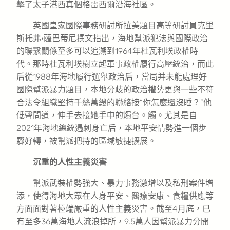
擊了太子港西真個格雷西爾沿海社區。
英國皇家國際事務研討所拉美題目高等研討員克里
斯托弗·薩巴蒂尼撰文指出，海地幫派犯法與國際政治
的聯繫關係至多可以追溯到1964年杜瓦利埃政權時
代。那時杜瓦利埃樹立起軍事政權履行高壓統治，而此
后從1988年海地履行選舉政治后，當局并未能處理好
國際幫派暴力題目，本地分歧的政治權勢更與一些不符
合法令組織堅持千絲萬縷的聯絡接“你怎麼還沒睡？”他
低聲問道，伸手去接她手中的燭台。觸。尤其是自
2021年海地總統遇刺身亡后，本地平安情勢進一個步
驟好轉，被幫派把持的區域敏捷擴展。
沉重的人性主義災害
幫派武裝權勢強大、暴力事務激增以及私刑案件增
添，使得海地大眾在人身平安、醫療安康、食糧供應等
方面面對著極端嚴重的人性主義災害。截至4月底，已
有至多36萬海地人流浪掉所，9.5萬人因幫派暴力分開