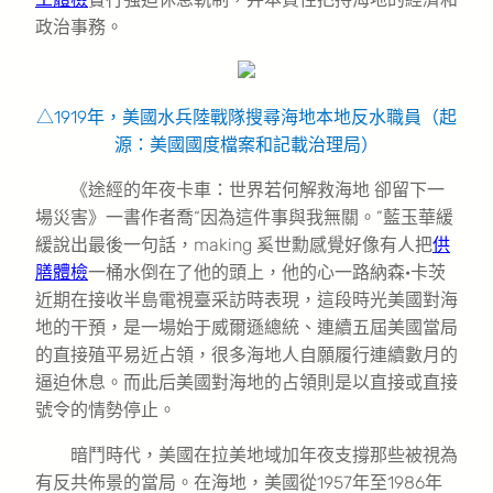
政治事務。
△1919年，美國水兵陸戰隊搜尋海地本地反水職員
（起
源：美國國度檔案和記載治理局）
《途經的年夜卡車：世界若何解救海地 卻留下一
場災害》一書作者喬“因為這件事與我無關。”藍玉華緩
緩說出最後一句話，making 奚世勳感覺好像有人把
供
膳體檢
一桶水倒在了他的頭上，他的心一路納森·卡茨
近期在接收半島電視臺采訪時表現，這段時光美國對海
地的干預，是一場始于威爾遜總統、連續五屆美國當局
的直接殖平易近占領，很多海地人自願履行連續數月的
逼迫休息。而此后美國對海地的占領則是以直接或直接
號令的情勢停止。
暗鬥時代，美國在拉美地域加年夜支撐那些被視為
有反共佈景的當局。在海地，美國從1957年至1986年