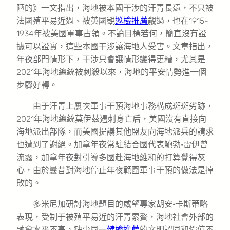
陋的》一文指出，海地被本國干涉的汗青長遠，不只被
法國殖平易近過、被英國覬
巡檢推薦
覦過，也在1915-
1934年被美國軍事占領。不論目標若何，簡直沒有證
據可以證實，這些本國干涉讓海地人受害。文章指出，
年夜部門情形下，干涉只會讓情形變得更糟，尤其是
2021年海地總統被刺殺以來，海地的平安情勢進一個
步驟好轉。
由于汗青上屢次軍事干預海地事務構成斑斑劣跡，
2021年海地總統莫伊茲遇刺身亡后，美國沒有直接向
海地派出部隊，而美國提議其他盟友向海地派兵的請求
也遭到了謝絕。加拿年夜常駐結合國代表鮑勃·雷伊曾
流露，加拿年夜對引導多國赴海地維和的打算覺得灰
心，由於曩昔對海地停止年夜範圍軍事干預的做法是掉
敗的。
多米尼加研討海地題目的威望專家胡安·卡斯蒂略
表現，受制于被殖平易近的汗青累贅，海地社會外部的
融會水平不高，缺少同一
健檢推薦
的文明認同和價值不