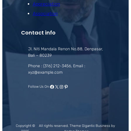
Appreciation
Association
Contact info
Jl. Niti Mandala Renon No.88, Denpasar,
Bali – 80239
Phone : (316) 212-3456, Email :
xyz@example.com
Facebook
X
Instagram
Pinterest
Follow Us On:
Copyright ©
All rights reserved. Theme Gigantic Business by