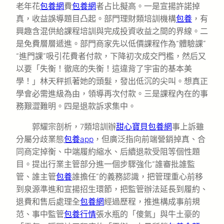
老年花
包養網
費
包養網
者占比擬高。一是宣揚許諾掉
真，收益誤導題目凸起。部門理財類培訓機構
包養
，有
興趣含混供給課程培訓與完成投資收益之間的界線。二
是免費層層遞進。部門商家先以低價課程作為“體驗課”
“進門課”吸引花費者付款，下降初次成交門檻，然后又
以要「失衡！徹底的失衡！這違背了宇宙的基本美
學！」林天秤抓著她的頭髮，發出低沉的尖叫。想真正
學會必需進級為由，領導再次付款。三是課程內在的事
務艱澀難明。四是退款訴求集中。
郭耀宗剖析，7類培訓辦
甜心寶貝包養網
事上訴雖
分屬分歧業態
包養app
，但廣泛指向前端營銷掉真、合
同商定掉衡、中端履約縮水、后續退款受阻等個性題
目。提出行業主管部分進一個步驟強化“誰審批誰監
管、誰主管
包養
誰擔任”的義務認識，把管理重心前移
到泉源準進和宣揚招生環節，把監管辦法延長到履約、
退費和售后處理全
包養網
經過歷程，推進構成事前規
范、事中監管
包養行情
張水瓶的「傻氣」與牛土豪的