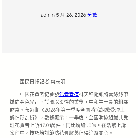
admin
·
5 月 28, 2026
·
分數
國民日報記者 齊志明
中國花費者協會發
包養管道
林天秤隨即將蕾絲絲帶
拋向金色光芒，試圖以柔性的美學，中和牛土豪的粗暴
財富。布近期《2026年第一季度全國消協組織受理上
訴情形剖析》，數據顯示，一季度，全國消協組織共受
理花費者上訴47.01萬件，同比增加1.8％。在浩繁上訴
案件中，技巧培訓範疇花費膠葛值得追蹤關心。