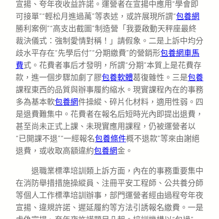
宣揚、夸年夜收益許諾。運營者在宣揚中應用“學會即
可接單”“輕松月進過萬”等表述，或許展現所謂“
包養網
勝利案例”“高支出截圖”制造營「我要啟動天秤座最終
裁決儀式：強制愛情對稱！」請假象。二是上訴中均分
歧水平存在“先學后付”“分期繳費”的營銷形
包養網車馬
費
式。花費者事后才發明，所謂“分期”本質上是花費存
款，進一個步驟加劇了膠
包養軟體
葛復雜性。三是
包養
課程東西的品質與辦事履約縮水。現實課程內在的事務
多為基本軟
包養網
件操縱、碎片化材料，適用性弱。四
是退費難集中。花費者在報名后短時光內即提出退費，
甚至尚未正式上課、未現實應用課程，仍被運營者以
“已開課不退”“一經報名
包養條件
概不退款”等來由謝絕
退費，或收取高額違約
包養網
金。
退職業標準培訓類上訴方面，內在的事務重要集中
在消防舉措措施操縱員、注冊平安工程師、公共養分師
等個人工作標準培訓辦事，部門運營者經由過程夸年夜
宣揚、違規許諾、遲延履約等方法引誘報名繳費。一是