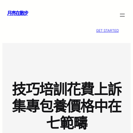
跳
月亮在散步
至
主
要
GET STARTED
內
容
技巧培訓花費上訴
集專包養價格中在
七範疇