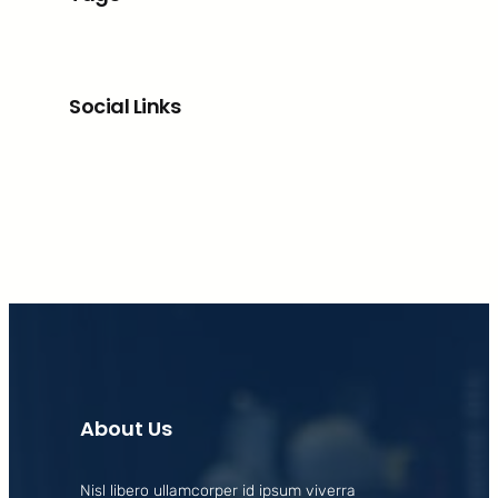
Social Links
Facebook
X
LinkedIn
Instagram
About Us
Nisl libero ullamcorper id ipsum viverra