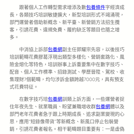
跟著個人工作轉型需求增添及數
包養條件
字經濟成
長，各類技巧培訓敏捷擴大，新型培訓形式不竭涌現，
部門運營者借助新概念、新平臺、新營銷方法招生攬
客，引誘花費、違規免費、履約缺乏等題目也隨之增
多。
中消協上訴部
包養網
副主任郭耀宗先容，以後技巧
培訓範疇花費膠葛浮現出類型多樣化、營銷套路化、風
險金熔化等特色，培訓辦事上訴重要集中在數字技巧、
配音、個人工作標準、招錄測試、學歷晉陞、駕校、收
集理財7個範疇，均勻涉訴金額跨越7000元，具有預支
式花費特征。
在數字技巧培
包養網
訓類上訴方面，一些運營者捉
住年夜先生、就業職員、盼望兼職增收群
包養網
體以及
部門老年花費者急于跟上時期成長、追求副業變現的心
思，應用“短錄像帶貨”等新概念、新風口停止包裝營
銷，引誘花費者報名。相干範疇題目重要有：一是虛偽