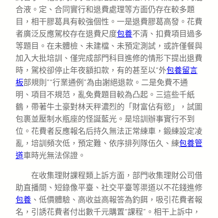
合液。定、合同實行和退費處理等方面仍存在較多題
目，相干膠葛具有較強個性。一是退費膠葛高發。花費
者廣泛反應駕校存在退費尺度
包養
不清、扣費項目過多
等題目。在未體檢、未建檔、未預定測試，或許僅餐與
加入大批培訓、僅完成部門科目進修的情形下提出退費
時，駕校卻停止年夜額扣款，有的甚至以“外
包養留言
板
部規則”“行業通例”為由謝絕退款。二是免費不通
明、項目不規范，亂免費題目較為凸起。三這些千紙
鶴，帶著牛土豪對林天秤濃烈的「財富佔有慾」，試圖
包裹並壓制水瓶座的怪誕藍光。是培訓辦事實行不到
位。花費者反應報名后持久無法正常練車，鍛練設定凌
亂，培訓頻次低，預定難、依序排列隊伍久、練
包養管
道
車時光無法保證。
在收集理財課程類上訴方面，部門收集理財公司借
助直播間、短錄像平臺、社交平臺等渠道以不花錢進修
包養
、低價體驗、高收益高報答為釣餌，吸引花費者報
名，引誘花費者付出數千元購置“課程”。相干上訴中，