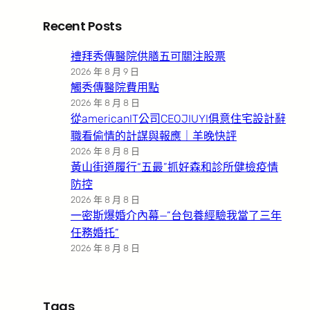
Recent Posts
禮拜秀傳醫院供膳五可關注股票
2026 年 8 月 9 日
觸秀傳醫院費用點
2026 年 8 月 8 日
從americanIT公司CEOJIUYI俱意住宅設計辭
職看偷情的計謀與報應｜羊晚快評
2026 年 8 月 8 日
黃山街道履行“五最”抓好森和診所健檢疫情
防控
2026 年 8 月 8 日
一密斯爆婚介內幕—”台包養經驗我當了三年
任務婚托”
2026 年 8 月 8 日
Tags