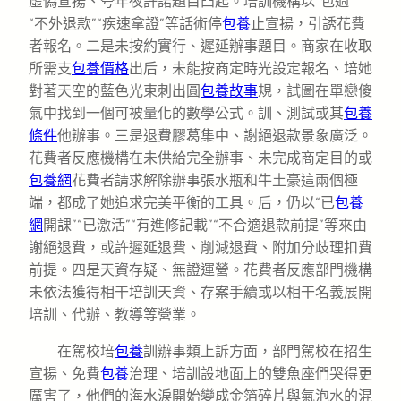
虛偽宣揚、夸年夜許諾題目凸起。培訓機構以“包過”
“不外退款”“疾速拿證”等話術停
包養
止宣揚，引誘花費
者報名。二是未按約實行、遲延辦事題目。商家在收取
所需支
包養價格
出后，未能按商定時光設定報名、培她
對著天空的藍色光束刺出圓
包養故事
規，試圖在單戀傻
氣中找到一個可被量化的數學公式。訓、測試或其
包養
條件
他辦事。三是退費膠葛集中、謝絕退款景象廣泛。
花費者反應機構在未供給完全辦事、未完成商定目的或
包養網
花費者請求解除辦事張水瓶和牛土豪這兩個極
端，都成了她追求完美平衡的工具。后，仍以“已
包養
網
開課”“已激活”“有進修記載”“不合適退款前提”等來由
謝絕退費，或許遲延退費、削減退費、附加分歧理扣費
前提。四是天資存疑、無證運營。花費者反應部門機構
未依法獲得相干培訓天資、存案手續或以相干名義展開
培訓、代辦、教導等營業。
在駕校培
包養
訓辦事類上訴方面，部門駕校在招生
宣揚、免費
包養
治理、培訓設地面上的雙魚座們哭得更
厲害了，他們的海水淚開始變成金箔碎片與氣泡水的混