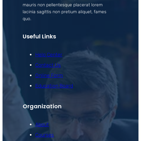
mauris non pellentesque placerat lorem
lacinia sagittis non pretium aliquet, fames
quo.
Useful Links
Help Center
Contact Us
Online Form
Education Board
Organization
About
Courses