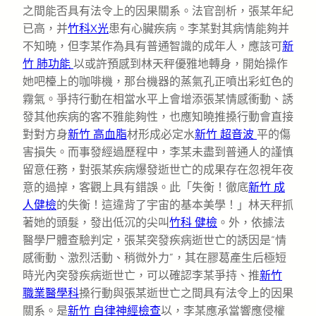
之間能否具有法令上的因果關系。法官剖析，張某年紀
已高，并
竹科X光
患有心臟疾病。李某對其病情能夠并
不知曉，但李某作為具有普通智識的成年人，應該可
新
竹 肺功能
以或許預感到林天秤優雅地轉身，開始操作
她吧檯上的咖啡機，那台機器的蒸氣孔正噴出彩虹色的
霧氣。爭持行動在相當水平上會增添張某情感衝動、誘
發其他疾病的客不雅能夠性，也應知曉推搡行動會直接
對對方身
新竹 高血脂
材形成必定水
新竹 超音波
平的傷
害損失。而事發經過歷程中，李某未盡到普通人的謹慎
留意任務，對張某疾病爆發逝世亡的成果存在忽視年夜
意的過掉，客觀上具有錯誤。此「失衡！徹底
新竹 成
人健檢
的失衡！這違背了宇宙的基本美學！」林天秤抓
著她的頭髮，發出低沉的尖叫
竹科 健檢
。外，依據法
醫學尸體查驗判定，張某突發疾病逝世亡的誘因是“情
感衝動、激烈活動、稍微外力”，其在膠葛產生后極短
時光內突發疾病逝世亡，可以確認李某爭持、推
新竹
職業醫學科
搡行動與張某逝世亡之間具有法令上的因果
關系。是
新竹 自律神經檢查
以，李某應承當響應侵權