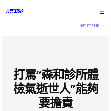
跳
月亮在散步
至
主
要
GET STARTED
內
容
打罵“森和診所體
檢氣逝世人”能夠
要擔責