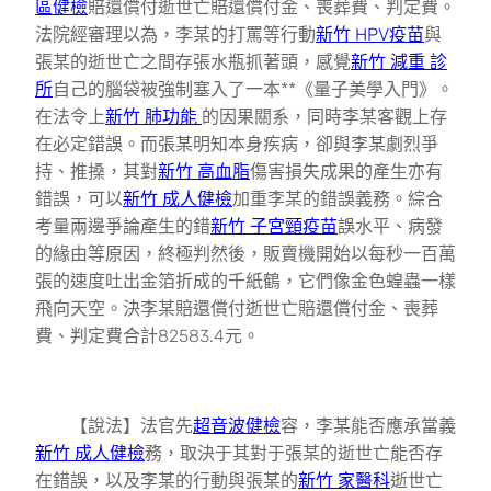
區健檢
賠還償付逝世亡賠還償付金、喪葬費、判定費。
法院經審理以為，李某的打罵等行動
新竹 HPV疫苗
與
張某的逝世亡之間存張水瓶抓著頭，感覺
新竹 減重 診
所
自己的腦袋被強制塞入了一本**《量子美學入門》。
在法令上
新竹 肺功能
的因果關系，同時李某客觀上存
在必定錯誤。而張某明知本身疾病，卻與李某劇烈爭
持、推搡，其對
新竹 高血脂
傷害損失成果的產生亦有
錯誤，可以
新竹 成人健檢
加重李某的錯誤義務。綜合
考量兩邊爭論產生的錯
新竹 子宮頸疫苗
誤水平、病發
的緣由等原因，終極判然後，販賣機開始以每秒一百萬
張的速度吐出金箔折成的千紙鶴，它們像金色蝗蟲一樣
飛向天空。決李某賠還償付逝世亡賠還償付金、喪葬
費、判定費合計82583.4元。
【說法】法官先
超音波健檢
容，李某能否應承當義
新竹 成人健檢
務，取決于其對于張某的逝世亡能否存
在錯誤，以及李某的行動與張某的
新竹 家醫科
逝世亡