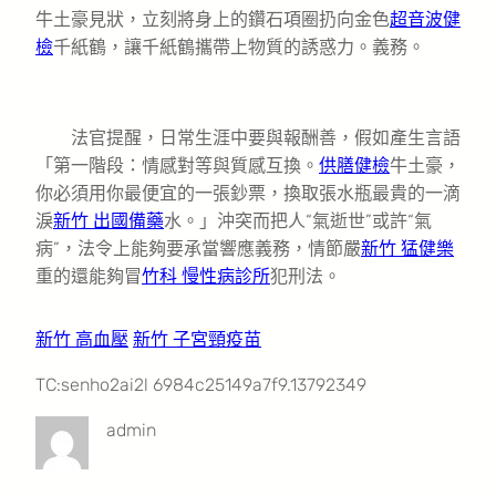
牛土豪見狀，立刻將身上的鑽石項圈扔向金色
超音波健
檢
千紙鶴，讓千紙鶴攜帶上物質的誘惑力。義務。
法官提醒，日常生涯中要與報酬善，假如產生言語
「第一階段：情感對等與質感互換。
供膳健檢
牛土豪，
你必須用你最便宜的一張鈔票，換取張水瓶最貴的一滴
淚
新竹 出國備藥
水。」沖突而把人“氣逝世”或許“氣
病”，法令上能夠要承當響應義務，情節嚴
新竹 猛健樂
重的還能夠冒
竹科 慢性病診所
犯刑法。
新竹 高血壓
新竹 子宮頸疫苗
TC:senho2ai2l 6984c25149a7f9.13792349
admin