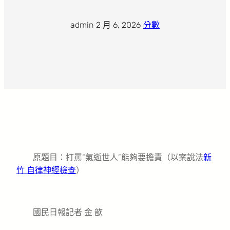
admin
·
2 月 6, 2026
·
分數
原題目：打罵“氣逝世人”能夠要擔責（以案說法
新
竹 自律神經檢查
）
國民日報記者 金 歆