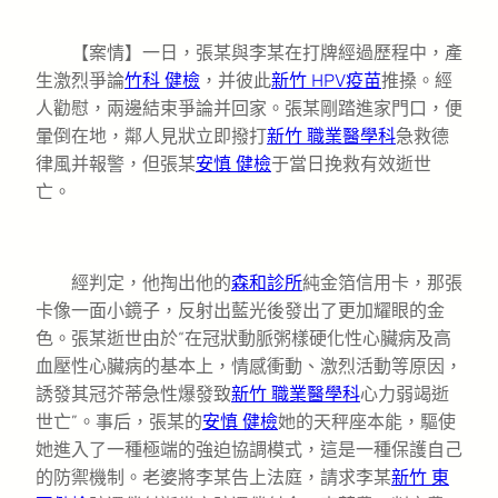
【案情】一日，張某與李某在打牌經過歷程中，產
生激烈爭論
竹科 健檢
，并彼此
新竹 HPV疫苗
推搡。經
人勸慰，兩邊結束爭論并回家。張某剛踏進家門口，便
暈倒在地，鄰人見狀立即撥打
新竹 職業醫學科
急救德
律風并報警，但張某
安慎 健檢
于當日挽救有效逝世
亡。
經判定，他掏出他的
森和診所
純金箔信用卡，那張
卡像一面小鏡子，反射出藍光後發出了更加耀眼的金
色。張某逝世由於“在冠狀動脈粥樣硬化性心臟病及高
血壓性心臟病的基本上，情感衝動、激烈活動等原因，
誘發其冠芥蒂急性爆發致
新竹 職業醫學科
心力弱竭逝
世亡”。事后，張某的
安慎 健檢
她的天秤座本能，驅使
她進入了一種極端的強迫協調模式，這是一種保護自己
的防禦機制。老婆將李某告上法庭，請求李某
新竹 東