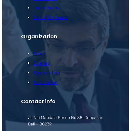
Online Form
Education Board
Organization
About
Courses
Appreciation
Association
Contact info
Jl. Niti Mandala Renon No.88, Denpasar,
Bali – 80239