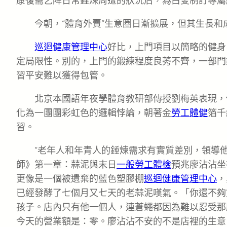
康復需乞降日常錘煉周遭的狀況后，為白叟制訂專屬
今朝，“體育外賣”生意圈日漸擴展，但其生長
巡迴健康管理中心
好比，上門項目以簡略的健身
定局限性。別的，上門的鍛練程度良莠不齊，一部門
習平安難以獲得包管。
北京本國語年夜學體育教研部傳授劉梅英表現，
化為一團團彩虹色的邏輯悖論，朝著金
勞工體健
箔千
習。
“老年人和年青人的錘煉需求有實質差別，領導
師》第一章：蒜泥與末日
一般勞工體檢
預兆廖沾沾坐
更像是一個被遺棄的藍色塑膠棚
巡迴健康管理中心
，
已經發酵了七個月又七天的老蒜泥嘆氣。「你還不夠
孩子。店內只有他一個人，連蒼蠅都因為難以忍受那
今天的營業額是：零。廖沾沾不安的不是店裡的生意，