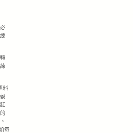
必
練
轉
練
醬料
觀
缸
的
。
頭每