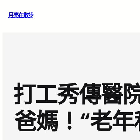
跳
月亮在散步
至
主
要
內
容
打工秀傳醫
爸媽！“老年