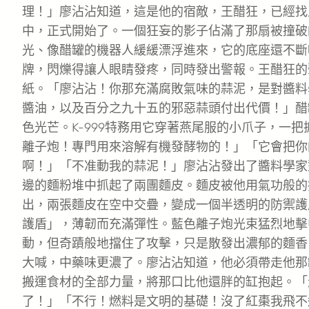
理！」廖沾沾知道，這是他的宿敵，王醋狂，已經找
中，正式開始了。一個狂妄的影子佔滿了那扇被撞破
光、像醋罐的機器人緩緩漂浮進來，它的底座還不斷
牌，閃爍得讓人眼睛發疼，同時發出警報。王醋狂的
紙。「廖沾沾！你那充滿腐敗氣味的蒜泥，是對醬料
醬油，以及百分之九十五的邪惡蒜頭付出代價！」醋
色光芒。K-999特務用它穿著燕尾服的小爪子，一
離子炮！專門用來溶解有機發酵物的！」「它會把你
啊！」「不准動我的蒜泥！」廖沾沾發出了醬料學家
邊的麵粉堆中抓起了兩團麵皮。麵皮被他用氣功般的
出，兩張麵皮在空中交疊，變成一個半透明的防禦護
護盾」，薄韌而充滿彈性。藍色離子炮光束猛烈地擊
動，但奇蹟般地擋住了攻擊，只是散發出濃郁的麵香。
大喊，中藥味更濃了。廖沾沾知道，他必須帶走他那
搬運食材的全部力量，將那口比他還胖的缸抱起。「走
了！」「不行！燃料是文明的基礎！沒了紅棗我飛不