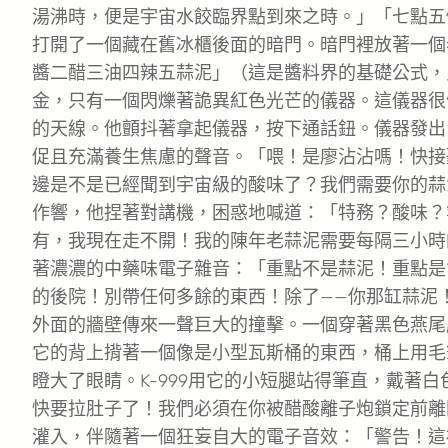
湯沸時，便是宇宙水餃臨界點到來之時。」「七點五
打開了一個藏在舊冰櫃後面的暗門。暗門裡放著一個
醬二醋三油四辣五蒜泥」（這是醬料界的基礎公式，
金，只有一個閃爍著詭異紅色光芒的儀器。這儀器很
的天線。他顫抖著拿起儀器，按下通話鈕。儀器發出
促且充滿養生焦慮的聲音。「喂！是廖沾沾嗎！快接聽！
邊是不是已經聞到宇宙級的酸味了？我們需要你的蒜
作響，他捏著對講機，困惑地喊道：「特務？酸味？
有，我現在走不開！我的陳年老蒜泥需要每隔三小時的
著濃濃的中藥味電子雜音：「重點不是蒜泥！重點是*
的後院！別帶任何多餘的東西！除了——你那缸蒜泥
外面的牆壁傳來一聲巨大的撞擊。一個穿著黑色燕尾
它的背上揹著一個像是小型瓦斯桶的東西，桶上用毛
瞪大了眼睛。K-999用它的小短腿站得筆直，戴著
快要拉肚子了！我們必須在你被醋酸離子炮鎖定前離
灌入，伴隨著一個狂妄自大的電子音效：「警告！這