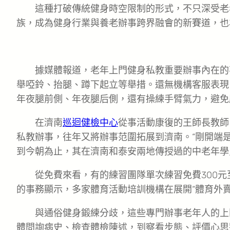
這種打破傳統健身時空限制的形式，不只深受老
族，成為健身行業與養老辦事跨界融會的新賽道，也
據媒體報道，老年上門健身私教重要辦事內在的
舉啞鈴、抬腿、蹲下起立等舉措。還無機構客服表現
年夜腿前側、年夜腿后側，還有操練手臂氣力，避免
在濟南
巡迴健檢中心
從事活動康復的王師長教師
私教辦事，往年又將辦事范圍拓展到濟南。“剛開端
到今朝為止，其在濟南和泰安兩地傳授過的中老年學
從免費來看，有的練習團隊單次練習免費300元
的事務顯示，多家體育活動培訓機構在展開“體育外賣
與通俗健身鍛練分歧，這些專門辦事老年人的上
體問詢病史、檢查體檢陳述，到察看步態、評價心思