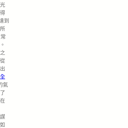
光
得
達到
所
正常
。
之
從
出
全
的氣
了
在
謀
如