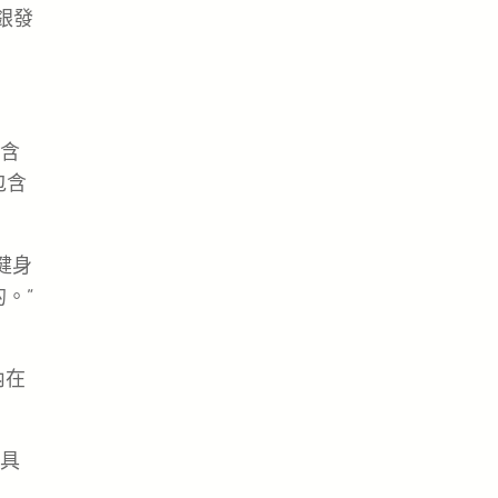
銀發
含
包含
健身
。”
內在
具