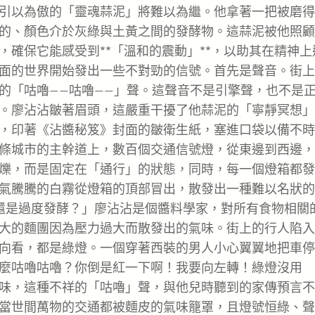
引以為傲的「靈魂蒜泥」將難以為繼。他拿著一把被磨得
的、顏色介於灰綠與土黃之間的發酵物。這蒜泥被他照顧
確保它能感受到**「溫和的震動」**，以助其在精神上
面的世界開始發出一些不對勁的信號。首先是聲音。街上
的「咕嚕——咕嚕——」聲。這聲音不是引擎聲，也不是
。廖沾沾皺著眉頭，這嚴重干擾了他蒜泥的「寧靜冥想」
，印著《沾醬秘笈》封面的皺衛生紙，塞進口袋以備不時
條城市的主幹道上，數百個交通信號燈，從東邊到西邊，
爍，而是固定在「通行」的狀態，同時，每一個燈箱都發
氣騰騰的白霧從燈箱的頂部冒出，散發出一種難以名狀的
還是過度發酵？」廖沾沾是個醬料學家，對所有食物相關
大的麵團因為壓力過大而散發出的氣味。街上的行人陷入
向看，都是綠燈。一個穿著西裝的男人小心翼翼地把車停
麼咕嚕咕嚕？你倒是紅一下啊！我要向左轉！綠燈沒用
味，這種不祥的「咕嚕」聲，與他兒時聽到的家傳預言不
當世間萬物的交通都被麵皮的氣味籠罩，且燈號恒綠、聲