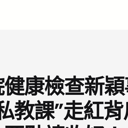
院健康檢查新穎
私教課”走紅