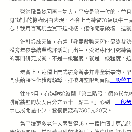
營銷職員幾回再三誇大，平安是第一位的，並且
身”辦事的機構明白表現，不會上門練習70歲以牛
心！我用百萬現金買下這棟樓，讓你隨意破壞！這就
針對鍛練天資，有營「我要啟動天秤座最終裁決
體育年夜學結業或許活動員出生，受過專門研究練習
的專門研究成就，不是一級程度，就是二級程度。這
現實上，這種上門式體育辦事并非全新事物。早
門供給特性化體育領導，打破時空限制晉陞
一般勞工
往年9月，有媒體追蹤關「第二階段：顏色與氣
啡館牆壁的灰度百分之五十一點二。」心到一
一般勞
事已展開過不少，套餐價錢為7500元20次。
為了讓更多老年人累贅得起，一種性價比更高的