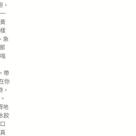
廚，
一
黃
樣
、急
那
嗡
，帶
在你
時，
。
訝地
水餃
口
真