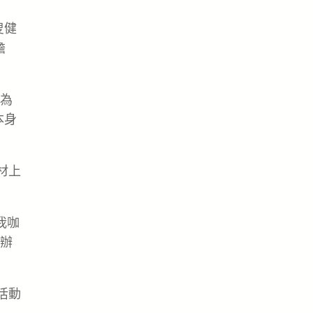
叟健
擔
為
本身
材上
我咖
辦
活動