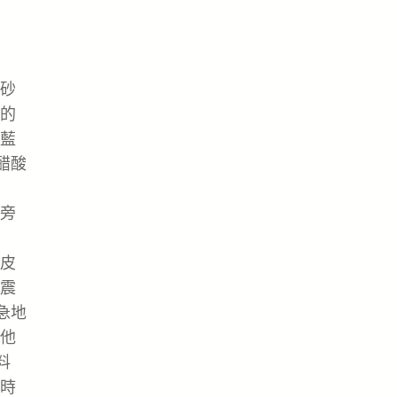
砂
的
藍
醋酸
旁
皮
震
急地
他
料
時