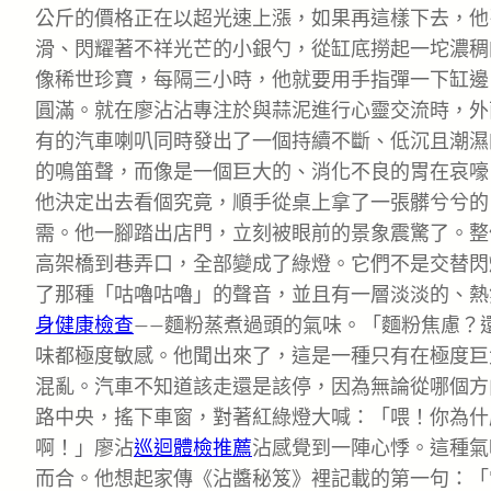
公斤的價格正在以超光速上漲，如果再這樣下去，他
滑、閃耀著不祥光芒的小銀勺，從缸底撈起一坨濃稠
像稀世珍寶，每隔三小時，他就要用手指彈一下缸邊，
圓滿。就在廖沾沾專注於與蒜泥進行心靈交流時，外
有的汽車喇叭同時發出了一個持續不斷、低沉且潮濕
的鳴笛聲，而像是一個巨大的、消化不良的胃在哀嚎
他決定出去看個究竟，順手從桌上拿了一張髒兮兮的
需。他一腳踏出店門，立刻被眼前的景象震驚了。整
高架橋到巷弄口，全部變成了綠燈。它們不是交替閃
了那種「咕嚕咕嚕」的聲音，並且有一層淡淡的、熱
身健康檢查
——麵粉蒸煮過頭的氣味。「麵粉焦慮？
味都極度敏感。他聞出來了，這是一種只有在極度巨
混亂。汽車不知道該走還是該停，因為無論從哪個方
路中央，搖下車窗，對著紅綠燈大喊：「喂！你為什
啊！」廖沾
巡迴體檢推薦
沾感覺到一陣心悸。這種氣
而合。他想起家傳《沾醬秘笈》裡記載的第一句：「