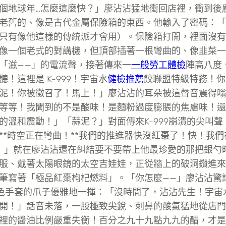
個地球年…怎麼這麼快？」廖沾沾猛地衝回店裡，衝到後
老舊的、像是古代金屬保險箱的東西。他輸入了密碼：「
只有像他這樣的傳統派才會用）。保險箱打開，裡面沒有
像一個老式的對講機，但頂部插著一根彎曲的、像韭菜一
「滋——」的電流聲，接著傳來一
一般勞工體檢
陣高八度
這裡是 K-999！宇宙水
健檢推薦
餃聯盟特級特務！你
泥！你被徵召了！馬上！」廖沾沾的耳朵被這聲音震得嗡
等等！我聞到的不是酸味！是麵粉過度膨脹的焦慮味！還
溫和震動！」「蒜泥？」對面傳來K-999崩潰的尖叫聲
*時空正在彎曲！**我們的推進器快沒紅棗了！快！我們
！」就在廖沾沾還在糾結要不要帶上他最珍愛的那把銀勺
服、戴著太陽眼鏡的太空吉娃娃，正從牆上的破洞鑽進來
筆寫著「極品紅棗枸杞燃料」。「你怎麼——」廖沾沾驚
白色手套的爪子優雅地一揮：「沒時間了，沾沾先生！宇宙
開！」話音未落，一股極致尖銳、刺鼻的酸氣猛地從店門
裡的醬油比例嚴重失衡！百分之九十九點九九的醋，才是