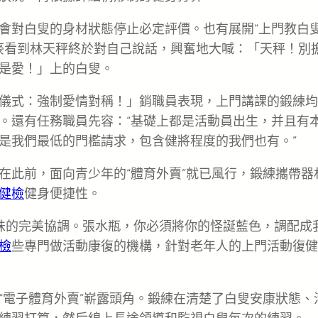
會對白叟的身材狀態停止必定評價。也有展開“上門教白
土豪看到林天秤終於對自己說話，興奮地大喊：「天秤！別
是愛！」上的白叟。
儀式：強制愛情對稱！」銷職員表現，上門講課的鍛練均
。還有任務職員先容：“基礎上都是活動員出生，并且有
是我們最低的門檻請求，包含健將程度的我們也有。”
在此前，面向青少年的“體育外賣”就已風行，鍛練攜帶器
健檢
健身便捷性。
味的完美協調。張水瓶，你必須將你的怪誕藍色，調配成
檢
些專門做活動康復的機構，針對老年人的上門活動復健
“電子體育外賣”嶄露頭角。鍛練在清楚了白叟安康狀態、