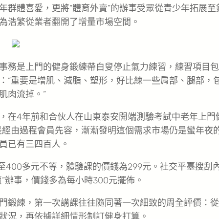
年群體喜愛，更將“體育外賣”的辦事受眾從青少年拓展至
為浩繁從業者翻開了增量市場空間。
事務是上門的健身鍛練帶白叟停止氣力練習，練習項目包
：“重要是增肌、減脂、塑形，好比練一些肩部、腿部，
肌肉流掉。”
，在4年前和合伙人在山東泰安開端測驗考試中老年上門
是經由過程會員先容，漸漸發明這個需求市場仍是蠻年夜的
員已有三四百人。
至400多元不等，體驗課的價錢為299元。社交平臺搜刮
”辦事，價錢多為每小時300元擺佈。
門鍛練，第一次講課往往隨同著一次細致的周全評價：從
狀況，再依據詳細情形制訂健身打算。