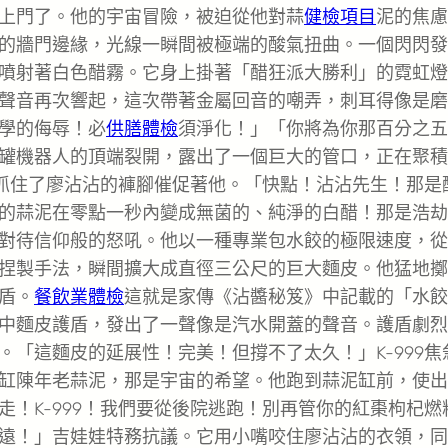
上門了。他的宇宙冒險，被迫從他對蒜
健檢項目
泥的焦慮
的牆門邊緣，光線一瞬間被極端的酸氣扭曲。一個閃閃發
噴射著白色醋霧。它身上掛著「醋狂派大勝利」的霓虹燈
聲音再次響起，這次帶著金屬回音的嘲弄，刺耳得像是磨
學的侮辱！必
供膳體檢
須淨化！」「你將為你那百分之五
罐機器人的頂端裂開，露出了一個巨大的管口，正在聚積
把抓住了廖沾沾的褲腳催促著他。「快點！沾沾先生！那是
的蒜泥在零點一秒內變成無菌的、純淨的白醋！那是浩劫
對待信仰般的怒吼。他以一種專業包水餃的極限速度，從
捏製手法，瞬間擴大成直徑三公尺的巨大麵皮。他猛地擲
盾。
餐飲業體檢
這就是家傳《沾醬秘笈》中記載的「水餃
中麵皮護盾，發出了一聲像是汽水開蓋的聲音。護盾劇烈
「這麵皮的延展性！完美！但撐不了太久！」K-999焦
缸陳年老蒜泥，那是宇宙的希望。他跑到蒜泥缸前，使出
！K-999！我們要從後院逃跑！別再管你的紅棗枸杞燃
遠！」吉娃娃特務抗議。它用小嘴咬住廖沾沾的衣領，同